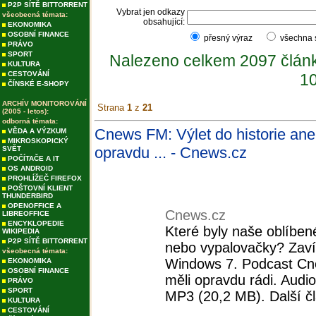
P2P SÍTĚ BITTORRENT
Vybrat jen odkazy
všeobecná témata:
obsahující:
EKONOMIKA
OSOBNÍ FINANCE
přesný výraz
všechna
PRÁVO
SPORT
Nalezeno celkem 2097 člán
KULTURA
CESTOVÁNÍ
10
ČÍNSKÉ E-SHOPY
ARCHÍV MONITOROVÁNÍ
Strana
1
z
21
(2005 - letos):
odborná témata:
Cnews FM: Výlet do historie ane
VĚDA A VÝZKUM
MIKROSKOPICKÝ
opravdu ... - Cnews.cz
SVĚT
POČÍTAČE A IT
OS ANDROID
PROHLÍŽEČ FIREFOX
POŠTOVNÍ KLIENT
THUNDERBIRD
OPENOFFICE A
Cnews.cz
LIBREOFFICE
ENCYKLOPEDIE
Které byly naše oblíben
WIKIPEDIA
P2P SÍTĚ BITTORRENT
nebo vypalovačky? Zaví
všeobecná témata:
Windows 7. Podcast Cn
EKONOMIKA
OSOBNÍ FINANCE
měli opravdu rádi. Audi
PRÁVO
SPORT
MP3 (20,2 MB). Další č
KULTURA
CESTOVÁNÍ