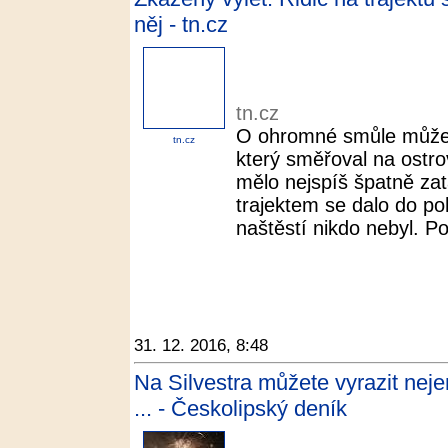
něj - tn.cz
tn.cz
O ohromné smůle může h
tn.cz
který směřoval na ostrov
mělo nejspíš špatně zat
trajektem se dalo do po
naštěstí nikdo nebyl. Po
31. 12. 2016, 8:48
Na Silvestra můžete vyrazit nejen
... - Českolipský deník