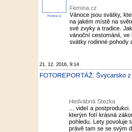
Femina.cz
Vánoce jsou svátky, kter
Femina.cz
na jakém místě na svět
své zvyky a tradice. Ja
vánoční cestománii, ve k
svátky rodinné pohody a
21. 12. 2016, 9:14
FOTOREPORTÁŽ: Švýcarsko z d
Hedvábná Stezka
... videí a postprodukci
kterým fotí krásná záko
pohledu. Lety povoluje t
právě tam se se svým d