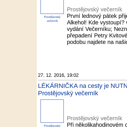
Prostějovský večerník
První lednový pátek při
Prostějovský
večerník
Alkehol! Kde vystoupí?
vydání Večerníku; Nez
přepadení Petry Kvitové 
podobu najdete na našic
27. 12. 2016, 19:02
LÉKÁRNIČKA na cesty je NUTNÁ,
Prostějovský večerník
Prostějovský večerník
Při několikahodinovém ce
Prostějovský