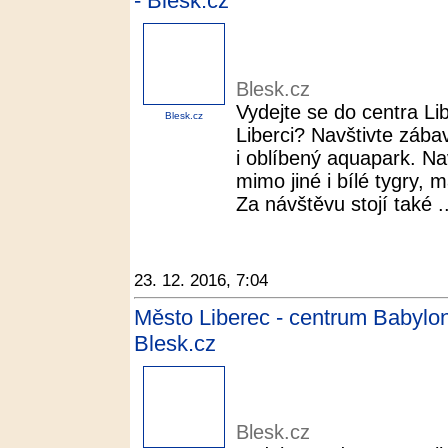
- Blesk.cz
Blesk.cz
Vydejte se do centra Li
Blesk.cz
Liberci? Navštivte zába
i oblíbený aquapark. Na
mimo jiné i bílé tygry,
Za návštěvu stojí také ..
23. 12. 2016, 7:04
Město Liberec - centrum Babylon,
Blesk.cz
Blesk.cz