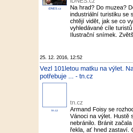
iDNES.cz
Na hrad? Do muzea? Do
iDNES.cz
industriální turistiku se
chtějí vidět, jak se co 
vyhledávané cíle turistů
Ilustrační snímek. Zvětši
25. 12. 2016, 12:52
Vezl 101letou matku na výlet. Na
potřebuje ... - tn.cz
tn.cz
Armand Foisy se rozho
tn.cz
Vánoci na výlet. Hustě s
nebránilo. Bránit začal
řekla, ať hned zastaví. 