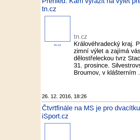
Přehled: Kam vyrazit na výlet p
tn.cz
tn.cz
Královéhradecký kraj. Po
tn.cz
zimní výlet a zajímá vás
dělostřeleckou tvrz Sta
31. prosince. Silvestrov
Broumov, v klášterním .
26. 12. 2016, 18:26
Čtvrtfinále na MS je pro dvacítku
iSport.cz