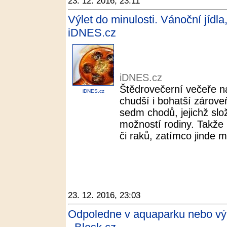
23. 12. 2016, 23:11
Výlet do minulosti. Vánoční jídla
iDNES.cz
iDNES.cz
Štědrovečerní večeře n
iDNES.cz
chudší i bohatší zárove
sedm chodů, jejichž slo
možností rodiny. Takže 
či raků, zatímco jinde mu
23. 12. 2016, 23:03
Odpoledne v aquaparku nebo výl