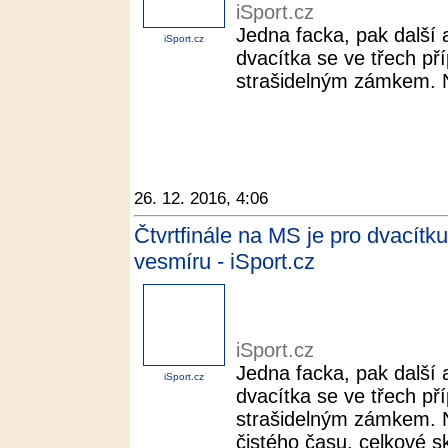
iSport.cz
Jedna facka, pak další 
iSport.cz
dvacítka se ve třech př
strašidelným zámkem. N
26. 12. 2016, 4:06
Čtvrtfinále na MS je pro dvacítk
vesmíru - iSport.cz
iSport.cz
Jedna facka, pak další 
iSport.cz
dvacítka se ve třech př
strašidelným zámkem. N
čistého času, celkové s