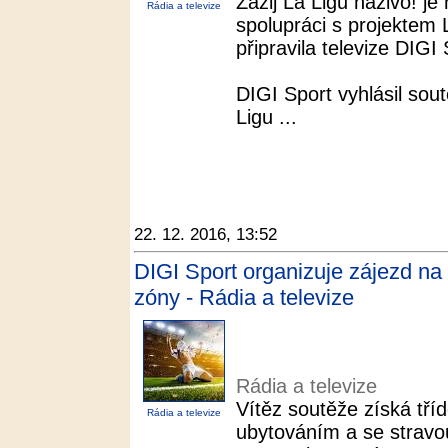
Zažij La Ligu naživo! j
Rádia a televize
spolupráci s projektem
připravila televize DIGI 
DIGI Sport vyhlásil sou
Ligu ...
22. 12. 2016, 13:52
DIGI Sport organizuje zájezd na
zóny - Rádia a televize
Rádia a televize
Vítěz soutěže získá tří
Rádia a televize
ubytováním a se stravo