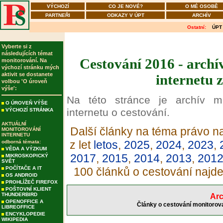
VÝCHOZÍ
CO JE NOVÉ?
O MÉ OSOBĚ
PARTNEŘI
ODKAZY V ÚPT
ARCHÍV
Ostatní:
ÚPT
Vyberte si z
následujících témat
Cestování 2016 - archí
monitorování. Na
výchozí stránku mých
aktivit se dostanete
internetu 
volbou 'O úroveň
výše':
Na této stránce je archív m
O ÚROVEŇ VÝŠE
internetu o cestování.
VÝCHOZÍ STRÁNKA
AKTUÁLNÍ
Další články na téma právo na
MONITOROVÁNÍ
INTERNETU
z let
letos
,
2025
,
2024
,
2023
,
odborná témata:
VĚDA A VÝZKUM
2017
,
2015
,
2014
,
2013
,
201
MIKROSKOPICKÝ
SVĚT
POČÍTAČE A IT
100 článků o cestování najd
OS ANDROID
PROHLÍŽEČ FIREFOX
POŠTOVNÍ KLIENT
THUNDERBIRD
Arc
OPENOFFICE A
Články o cestování monitorova
LIBREOFFICE
ENCYKLOPEDIE
WIKIPEDIA