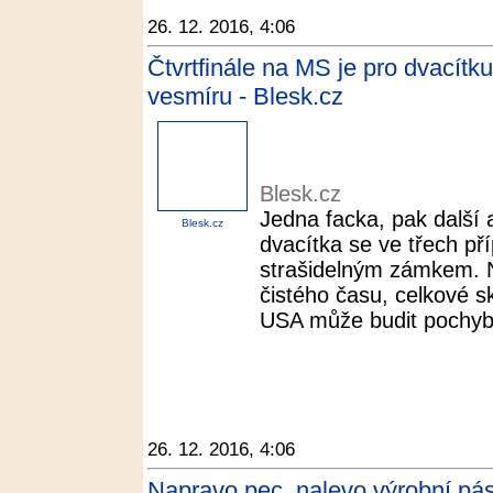
26. 12. 2016, 4:06
Čtvrtfinále na MS je pro dvacítk
vesmíru - Blesk.cz
Blesk.cz
Jedna facka, pak další 
Blesk.cz
dvacítka se ve třech př
strašidelným zámkem. N
čistého času, celkové s
USA může budit pochybnos
26. 12. 2016, 4:06
Napravo pec, nalevo výrobní pás. 