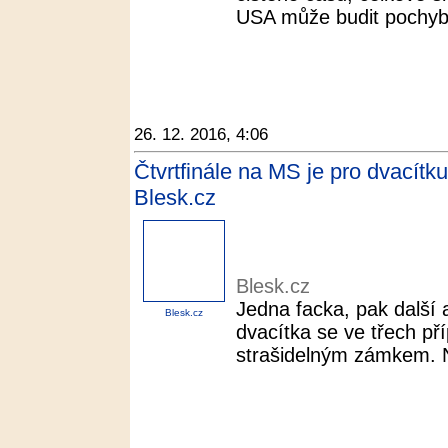
USA může budit pochybnos
26. 12. 2016, 4:06
Čtvrtfinále na MS je pro dvacítku
Blesk.cz
Blesk.cz
Jedna facka, pak další 
Blesk.cz
dvacítka se ve třech př
strašidelným zámkem. N