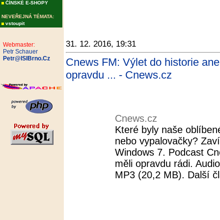
ČÍNSKÉ E-SHOPY
NEVEŘEJNÁ TÉMATA:
vstoupit
31. 12. 2016, 19:31
Webmaster:
Petr Schauer
Petr@ISIBrno.Cz
Cnews FM: Výlet do historie ane
opravdu ... - Cnews.cz
Cnews.cz
Které byly naše oblíben
nebo vypalovačky? Zaví
Windows 7. Podcast Cn
měli opravdu rádi. Audi
MP3 (20,2 MB). Další č