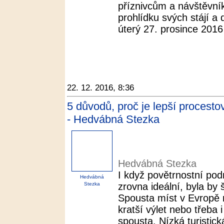
příznivcům a návštěvn
prohlídku svých stájí a 
úterý 27. prosince 2016
22. 12. 2016, 8:36
5 důvodů, proč je lepší procesto
- Hedvábná Stezka
Hedvábná Stezka
I když povětrnostní po
Hedvábná
Stezka
zrovna ideální, byla by 
Spousta míst v Evropě 
kratší výlet nebo třeba
spousta. Nízká turistick