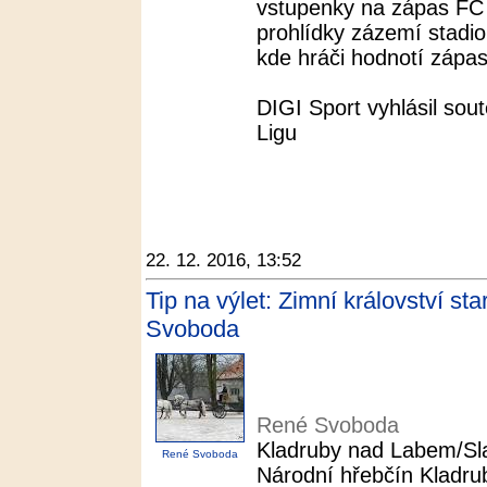
vstupenky na zápas FC 
prohlídky zázemí stadio
kde hráči hodnotí zápas, 
DIGI Sport vyhlásil sou
Ligu
22. 12. 2016, 13:52
Tip na výlet: Zimní království s
Svoboda
René Svoboda
Kladruby nad Labem/Slat
René Svoboda
Národní hřebčín Kladr