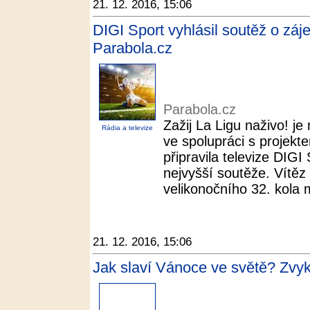
21. 12. 2016, 15:06
DIGI Sport vyhlásil soutěž o záj
Parabola.cz
Parabola.cz
Zažij La Ligu naživo! je
Rádia a televize
ve spolupráci s projek
připravila televize DIG
nejvyšší soutěže. Vítěz 
velikonočního 32. kola m
21. 12. 2016, 15:06
Jak slaví Vánoce ve světě? Zvyky 