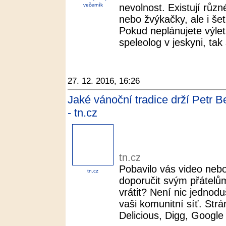
večerník
nevolnost. Existují různ
nebo žvýkačky, ale i še
Pokud neplánujete výlet
speleolog v jeskyni, tak 
27. 12. 2016, 16:26
Jaké vánoční tradice drží Petr Be
- tn.cz
tn.cz
Pobavilo vás video neb
tn.cz
doporučit svým přátel
vrátit? Není nic jednod
vaši komunitní síť. Strá
Delicious, Digg, Googl