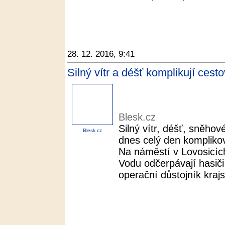
28. 12. 2016, 9:41
Silný vítr a déšť komplikují cest
Blesk.cz
Silný vítr, déšť, sněho
Blesk.cz
dnes celý den komplikov
Na náměstí v Lovosicích
Vodu odčerpávají hasiči
operační důstojník kraj