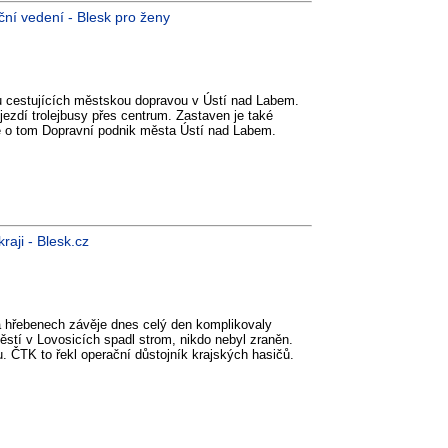
ční vedení - Blesk pro ženy
vu cestujících městskou dopravou v Ústí nad Labem.
ezdí trolejbusy přes centrum. Zastaven je také
je o tom Dopravní podnik města Ústí nad Labem.
raji - Blesk.cz
na hřebenech závěje dnes celý den komplikovaly
stí v Lovosicích spadl strom, nikdo nebyl zraněn.
. ČTK to řekl operační důstojník krajských hasičů.