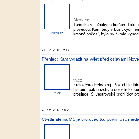
Blesk.cz
Turistika v Lužických horách. Toto po
provedou. Kam tedy v Lužických hor
Blesk.cz
krásné počasí, byla by škoda vynech
27. 12. 2016, 7:03
Přehled: Kam vyrazit na výlet před oslavami Nové
tn.cz
Královéhradecký kraj. Pokud hledáte 
historie, pak navštivtě dělostřelecko
tn.cz
prosince. Silvestrovské prohlídky pr
26. 12. 2016, 18:26
Čtvrtfinále na MS je pro dvacítku povinnost, medail