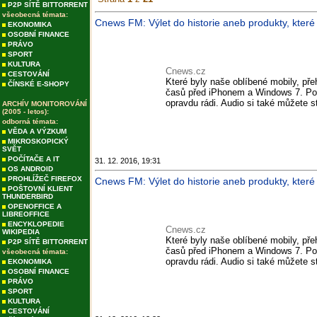
P2P SÍTĚ BITTORRENT
všeobecná témata:
Cnews FM: Výlet do historie aneb produkty, které
EKONOMIKA
OSOBNÍ FINANCE
PRÁVO
SPORT
KULTURA
Cnews.cz
CESTOVÁNÍ
Které byly naše oblíbené mobily, př
ČÍNSKÉ E-SHOPY
časů před iPhonem a Windows 7. Po
opravdu rádi. Audio si také můžete 
ARCHÍV MONITOROVÁNÍ
(2005 - letos):
odborná témata:
VĚDA A VÝZKUM
MIKROSKOPICKÝ
SVĚT
POČÍTAČE A IT
31. 12. 2016, 19:31
OS ANDROID
PROHLÍŽEČ FIREFOX
Cnews FM: Výlet do historie aneb produkty, které
POŠTOVNÍ KLIENT
THUNDERBIRD
OPENOFFICE A
LIBREOFFICE
ENCYKLOPEDIE
Cnews.cz
WIKIPEDIA
Které byly naše oblíbené mobily, př
P2P SÍTĚ BITTORRENT
časů před iPhonem a Windows 7. Po
všeobecná témata:
opravdu rádi. Audio si také můžete 
EKONOMIKA
OSOBNÍ FINANCE
PRÁVO
SPORT
KULTURA
CESTOVÁNÍ