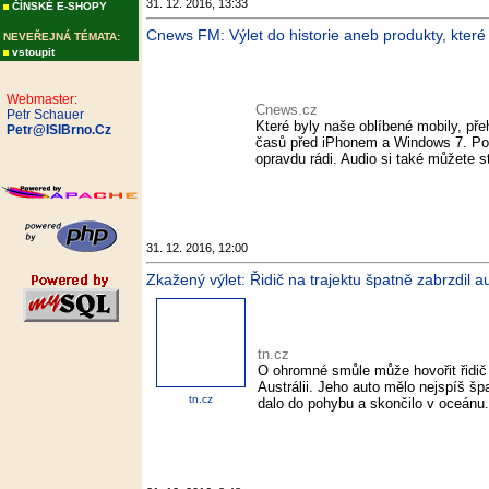
31. 12. 2016, 13:33
ČÍNSKÉ E-SHOPY
Cnews FM: Výlet do historie aneb produkty, které
NEVEŘEJNÁ TÉMATA:
vstoupit
Webmaster:
Cnews.cz
Petr Schauer
Které byly naše oblíbené mobily, př
Petr@ISIBrno.Cz
časů před iPhonem a Windows 7. Po
opravdu rádi. Audio si také můžete 
31. 12. 2016, 12:00
Zkažený výlet: Řidič na trajektu špatně zabrzdil aut
tn.cz
O ohromné smůle může hovořit řidič 
Austrálii. Jeho auto mělo nejspíš šp
tn.cz
dalo do pohybu a skončilo v oceánu. 