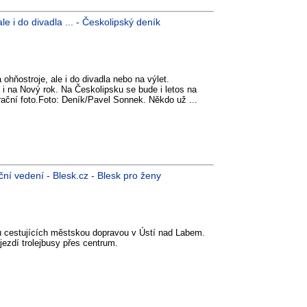
le i do divadla ... - Českolipský deník
 ohňostroje, ale i do divadla nebo na výlet.
 i na Nový rok. Na Českolipsku se bude i letos na
rační foto.Foto: Deník/Pavel Sonnek. Někdo už ...
ční vedení - Blesk.cz - Blesk pro ženy
vu cestujících městskou dopravou v Ústí nad Labem.
ezdí trolejbusy přes centrum.