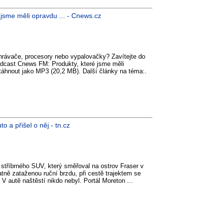
 jsme měli opravdu ... - Cnews.cz
ehrávače, procesory nebo vypalovačky? Zavítejte do
dcast Cnews FM: Produkty, které jsme měli
stáhnout jako MP3 (20,2 MB). Další články na téma:.
o a přišel o něj - tn.cz
stříbrného SUV, který směřoval na ostrov Fraser v
atně zataženou ruční brzdu, při cestě trajektem se
V autě naštěstí nikdo nebyl. Portál Moreton ...