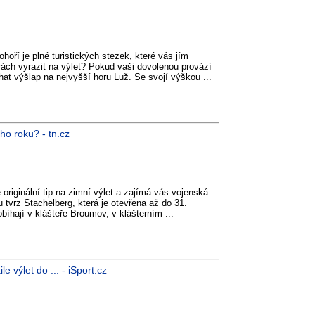
hoří je plné turistických stezek, které vás jím
ách vyrazit na výlet? Pokud vaši dovolenou provází
at výšlap na nejvyšší horu Luž. Se svojí výškou ...
ho roku? - tn.cz
originální tip na zimní výlet a zajímá vás vojenská
u tvrz Stachelberg, která je otevřena až do 31.
obíhají v klášteře Broumov, v klášterním ...
e výlet do ... - iSport.cz