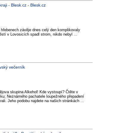
raji - Blesk.cz - Blesk.cz
na hřebenech závěje dnes celý den komplikovaly
tí v Lovosicích spadl strom, nikdo nebyl ...
vský večerník
tějova skupina Alkehol! Kde vystoupí? Čtěte v
íku; Neznámého pachatele loupežného přepadení
trali. Jeho podobu najdete na našich stránkách ...