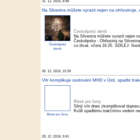
31. 12. 2016, 8:48
Na Silvestra můžete vyrazit nejen na ohňostroje, a
Českolipský deník
Na Silvestra můžete vyrazit nejen na
Českolipsko - Ohňostroj na Silvestra
Českolipský
co dívat. včera 16:25. SDÍLEJ: Ilust
deník
30. 12. 2016, 15:30
Vítr komplikuje cestování MHD v Ústí, spadlo trak
Blesk pro ženy
Silný vítr dnes zkomplikoval dopra
Kvůli spadlému trakčnímu vedení nej
Blesk pro ženy
28. 12. 2016, 9:41