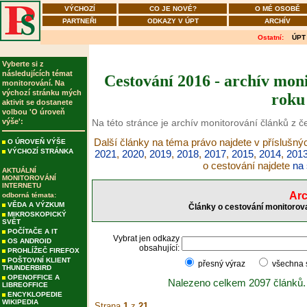
VÝCHOZÍ
CO JE NOVÉ?
O MÉ OSOBĚ
PARTNEŘI
ODKAZY V ÚPT
ARCHÍV
Ostatní:
ÚPT
Vyberte si z
následujících témat
Cestování 2016 - archív moni
monitorování. Na
výchozí stránku mých
roku
aktivit se dostanete
volbou 'O úroveň
výše':
Na této stránce je archív monitorování článků z č
Další články na téma právo najdete v příslušný
O ÚROVEŇ VÝŠE
VÝCHOZÍ STRÁNKA
2021
,
2020
,
2019
,
2018
,
2017
,
2015
,
2014
,
201
o cestování najdete
na 
AKTUÁLNÍ
MONITOROVÁNÍ
INTERNETU
Arc
odborná témata:
VĚDA A VÝZKUM
Články o cestování monitorova
MIKROSKOPICKÝ
SVĚT
POČÍTAČE A IT
Vybrat jen odkazy
OS ANDROID
obsahující:
PROHLÍŽEČ FIREFOX
POŠTOVNÍ KLIENT
přesný výraz
všechna
THUNDERBIRD
OPENOFFICE A
Nalezeno celkem 2097 článků.
LIBREOFFICE
ENCYKLOPEDIE
WIKIPEDIA
Strana
1
z
21