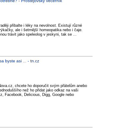
třebné? - Prostějovský večerník
ději přibalte i léky na nevolnost. Existují různé
výkačky, ale i šetrnější homeopatika nebo i čaje.
ou trávit jako speleolog v jeskyni, tak se ...
 byste asi ... - tn.cz
Nova.cz, chcete ho doporučit svým přátelům anebo
jednoduššího než ho přidat jako odkaz na vaši
.cz, Facebook, Delicious, Digg, Google nebo