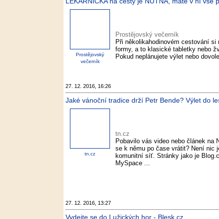
LÉKÁRNIČKA na cesty je NUTNÁ, máte v ní vše po
Prostějovský večerník
Při několikahodinovém cestování si ra
formy, a to klasické tabletky nebo ž
Prostějovský
Pokud neplánujete výlet nebo dovolen
večerník
27. 12. 2016, 16:26
Jaké vánoční tradice drží Petr Bende? Výlet do lesa
tn.cz
Pobavilo vás video nebo článek na 
se k němu po čase vrátit? Není nic 
tn.cz
komunitní síť. Stránky jako je Blog
MySpace ...
27. 12. 2016, 13:27
Vydejte se do Lužických hor - Blesk.cz