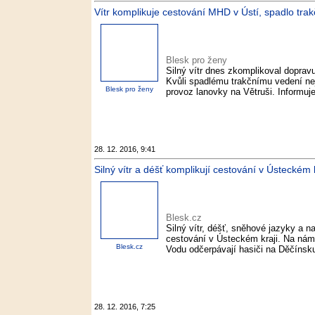
Vítr komplikuje cestování MHD v Ústí, spadlo trak
Blesk pro ženy
Silný vítr dnes zkomplikoval dopra
Kvůli spadlému trakčnímu vedení nej
Blesk pro ženy
provoz lanovky na Větruši. Informu
28. 12. 2016, 9:41
Silný vítr a déšť komplikují cestování v Ústeckém k
Blesk.cz
Silný vítr, déšť, sněhové jazyky a 
cestování v Ústeckém kraji. Na námě
Blesk.cz
Vodu odčerpávají hasiči na Děčínsku
28. 12. 2016, 7:25