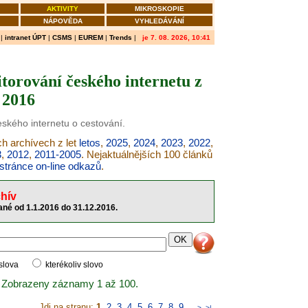
AKTIVITY
MIKROSKOPIE
NÁPOVĚDA
VYHLEDÁVÁNÍ
|
intranet ÚPT
|
CSMS
|
EUREM
|
Trends
|
je 7. 08. 2026, 10:41
torování českého internetu z
 2016
eského internetu o cestování.
ch archívech z let
letos
,
2025
,
2024
,
2023
,
2022
,
3
,
2012
,
2011-2005
. Nejaktuálnějších 100 článků
stránce on-line odkazů
.
hív
né od 1.1.2016 do 31.12.2016.
 slova
kterékoliv slovo
 Zobrazeny záznamy 1 až 100.
Jdi na stranu:
1
,
2
,
3
,
4
,
5
,
6
,
7
,
8
,
9
..
>
>|