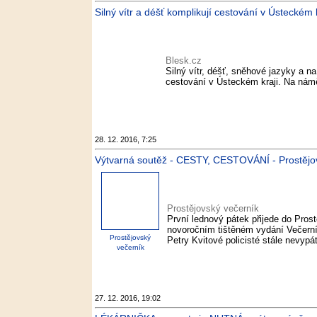
Silný vítr a déšť komplikují cestování v Ústeckém k
Blesk.cz
Silný vítr, déšť, sněhové jazyky a 
cestování v Ústeckém kraji. Na náměs
28. 12. 2016, 7:25
Výtvarná soutěž - CESTY, CESTOVÁNÍ - Prostějo
Prostějovský večerník
První lednový pátek přijede do Pros
novoročním tištěném vydání Večern
Prostějovský
Petry Kvitové policisté stále nevypá
večerník
27. 12. 2016, 19:02