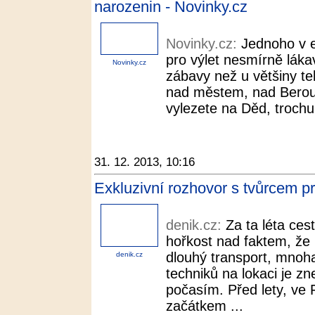
narozenin - Novinky.cz
Novinky.cz:
Jednoho v e
pro výlet nesmírně láka
Novinky.cz
zábavy než u většiny te
nad městem, nad Berou
vylezete na Děd, trochu 
31. 12. 2013, 10:16
Exkluzivní rozhovor s tvůrcem pr
denik.cz:
Za ta léta ces
hořkost nad faktem, že
dlouhý transport, mnoh
denik.cz
techniků na lokaci je 
počasím. Před lety, ve F
začátkem ...