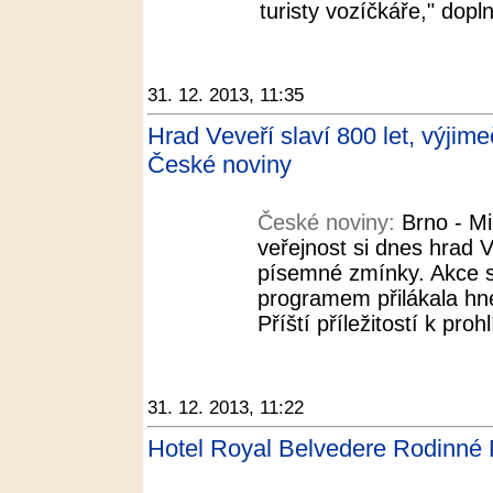
turisty vozíčkáře," dopln
31. 12. 2013, 11:35
Hrad Veveří slaví 800 let, výjim
České noviny
České noviny:
Brno - M
veřejnost si dnes hrad V
písemné zmínky. Akce s
programem přilákala hne
Příští příležitostí k pro
31. 12. 2013, 11:22
Hotel Royal Belvedere Rodinné 