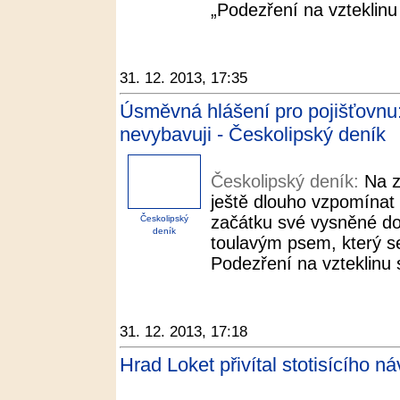
„Podezření na vzteklinu 
31. 12. 2013, 17:35
Úsměvná hlášení pro pojišťovnu:
nevybavuji - Českolipský deník
Českolipský deník:
Na z
ještě dlouho vzpomínat
začátku své vysněné do
Českolipský
deník
toulavým psem, který se
Podezření na vzteklinu 
31. 12. 2013, 17:18
Hrad Loket přivítal stotisícího n