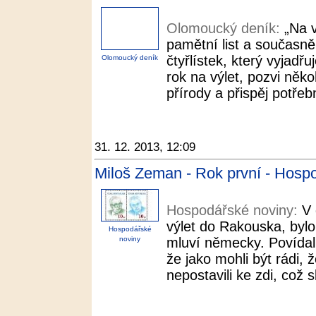
Olomoucký deník:
„Na 
pamětní list a současně
čtyřlístek, který vyjadřu
Olomoucký deník
rok na výlet, pozvi něk
přírody a přispěj potřeb
31. 12. 2013, 12:09
Miloš Zeman - Rok první - Hosp
Hospodářské noviny:
V 
výlet do Rakouska, byl
Hospodářské
noviny
mluví německy. Povídal
že jako mohli být rádi,
nepostavili ke zdi, což s