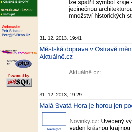
lze spatřit symbol kraje
ČÍNSKÉ E-SHOPY
jedinečnou architekturo
NEVEŘEJNÁ TÉMATA:
vstoupit
množství historických st
Webmaster:
Petr Schauer
Petr@ISIBrno.Cz
31. 12. 2013, 19:41
Městská doprava v Ostravě mění t
Aktuálně.cz
Aktuálně.cz:
...
31. 12. 2013, 19:29
Malá Svatá Hora je horou jen po
Novinky.cz:
Uvedený výl
veden krásnou krajinou 
Novinky.cz