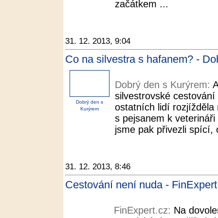
začátkem ...
31. 12. 2013, 9:04
Co na silvestra s hafanem? - D
Dobrý den s Kurýrem:
A
silvestrovské cestování 
Dobrý den s
ostatních lidí rozjížděla
Kurýrem
s pejsanem k veterináři 
jsme pak přivezli spící, c
31. 12. 2013, 8:46
Cestování není nuda - FinExpert
FinExpert.cz:
Na dovole