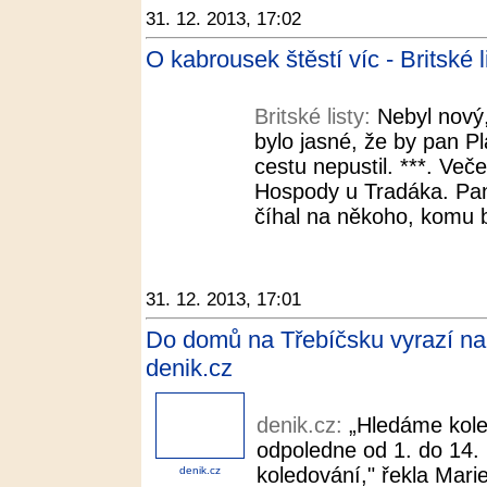
31. 12. 2013, 17:02
O kabrousek štěstí víc - Britské l
Britské listy:
Nebyl nový,
bylo jasné, že by pan P
cestu nepustil. ***. Več
Hospody u Tradáka. Pa
číhal na někoho, komu b
31. 12. 2013, 17:01
Do domů na Třebíčsku vyrazí na 
denik.cz
denik.cz:
„Hledáme kole
odpoledne od 1. do 14. 
koledování," řekla Mari
denik.cz