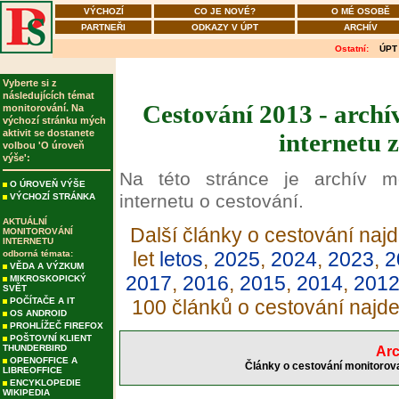
VÝCHOZÍ
CO JE NOVÉ?
O MÉ OSOBĚ
PARTNEŘI
ODKAZY V ÚPT
ARCHÍV
Ostatní:
ÚPT
Vyberte si z
následujících témat
Cestování 2013 - archí
monitorování. Na
výchozí stránku mých
aktivit se dostanete
internetu 
volbou 'O úroveň
výše':
Na této stránce je archív m
O ÚROVEŇ VÝŠE
internetu o cestování.
VÝCHOZÍ STRÁNKA
AKTUÁLNÍ
Další články o cestování najd
MONITOROVÁNÍ
INTERNETU
let
letos
,
2025
,
2024
,
2023
,
2
odborná témata:
VĚDA A VÝZKUM
2017
,
2016
,
2015
,
2014
,
201
MIKROSKOPICKÝ
SVĚT
POČÍTAČE A IT
100 článků o cestování najd
OS ANDROID
PROHLÍŽEČ FIREFOX
POŠTOVNÍ KLIENT
THUNDERBIRD
Arc
OPENOFFICE A
Články o cestování monitorova
LIBREOFFICE
ENCYKLOPEDIE
WIKIPEDIA