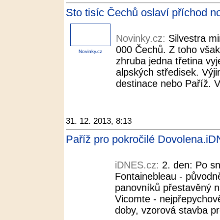
Sto tisíc Čechů oslaví příchod n
Novinky.cz:
Silvestra m
000 Čechů. Z toho však
Novinky.cz
zhruba jedna třetina vyj
alpských středisek. Výj
destinace nebo Paříž. Vy
31. 12. 2013, 8:13
Paříž pro pokročilé Dovolena.i
iDNES.cz:
2. den: Po sn
Fontainebleau - původn
panovníků přestavěný n
Vicomte - nejpřepychově
doby, vzorová stavba pr