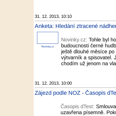
31. 12. 2013, 10:10
Anketa: Hledání ztracené nádher
Novinky.cz:
Tohle byl ho
budoucnosti černé hudby
Novinky.cz
ještě dlouhé měsíce po 
výtvarník a spisovatel.
chodím už jenom na vlas
31. 12. 2013, 10:00
Zájezd podle NOZ - Časopis dTe
Časopis dTest:
Smlouva
uzavřena písemně. Pokud