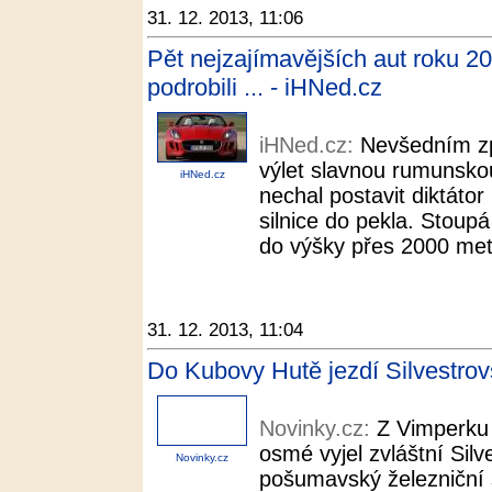
31. 12. 2013, 11:06
Pět nejzajímavějších aut roku 20
podrobili ... - iHNed.cz
iHNed.cz:
Nevšedním zp
výlet slavnou rumunskou
iHNed.cz
nechal postavit diktáto
silnice do pekla. Stoup
do výšky přes 2000 metr
31. 12. 2013, 11:04
Do Kubovy Hutě jezdí Silvestrovs
Novinky.cz:
Z Vimperku 
osmé vyjel zvláštní Silv
Novinky.cz
pošumavský železniční 