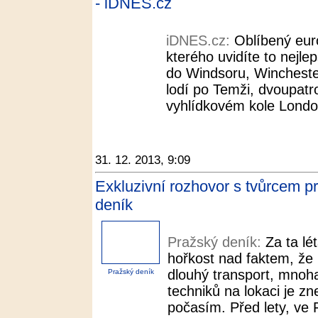
- iDNES.cz
iDNES.cz:
Oblíbený eu
kterého uvidíte to nejle
do Windsoru, Wincheste
lodí po Temži, dvoupa
vyhlídkovém kole London
31. 12. 2013, 9:09
Exkluzivní rozhovor s tvůrcem p
deník
Pražský deník:
Za ta lé
hořkost nad faktem, že
dlouhý transport, mnoh
Pražský deník
techniků na lokaci je 
počasím. Před lety, ve F