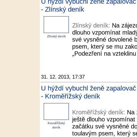
U hýždí vybuchl ženě zapalovač a
- Zlínský deník
Zlínský deník:
Na zájez
dlouho vzpomínat mladý
Zlínský deník
své vysněné dovolené b
psem, který se mu zakou
„Podezření na vzteklinu 
31. 12. 2013, 17:37
U hýždí vybuchl ženě zapalovač a
- Kroměřížský deník
Kroměřížský deník:
Na 
ještě dlouho vzpomínat
Kroměřížský
začátku své vysněné do
deník
toulavým psem, který se