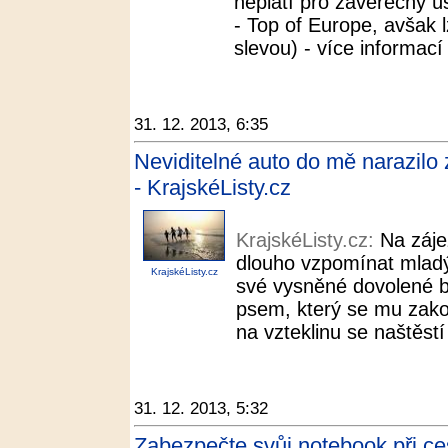
neplatí pro závěrečný ú
- Top of Europe, avšak 
slevou) - více informací 
31. 12. 2013, 6:35
Neviditelné auto do mě narazilo zp
- KrajskéListy.cz
KrajskéListy.cz:
Na záje
dlouho vzpomínat mladý
KrajskéListy.cz
své vysněné dovolené b
psem, který se mu zakou
na vzteklinu se naštěstí
31. 12. 2013, 5:32
Zabezpečte svůj notebook při ces