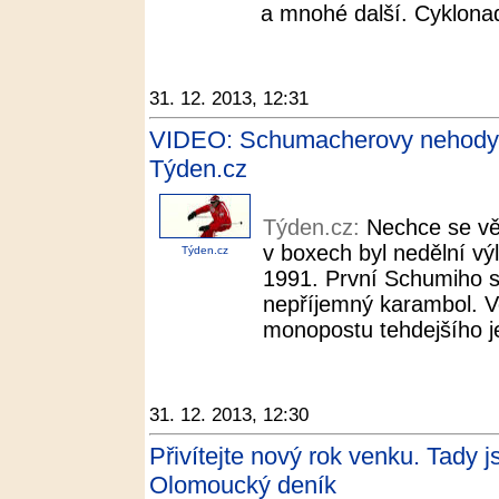
a mnohé další. Cyklonad
31. 12. 2013, 12:31
VIDEO: Schumacherovy nehody. 
Týden.cz
Týden.cz:
Nechce se věř
v boxech byl nedělní vý
Týden.cz
1991. První Schumiho s
nepříjemný karambol. Ve
monopostu tehdejšího je
31. 12. 2013, 12:30
Přivítejte nový rok venku. Tady j
Olomoucký deník