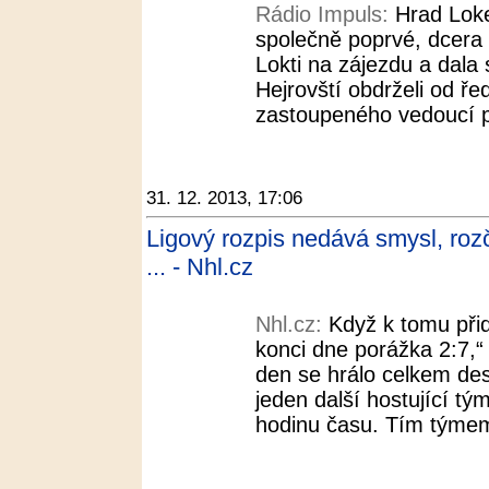
Rádio Impuls:
Hrad Loke
společně poprvé, dcera E
Lokti na zájezdu a dala 
Hejrovští obdrželi od ře
zastoupeného vedoucí p
31. 12. 2013, 17:06
Ligový rozpis nedává smysl, roz
... - Nhl.cz
Nhl.cz:
Když k tomu při
konci dne porážka 2:7,“
den se hrálo celkem de
jeden další hostující tý
hodinu času. Tím týmem 