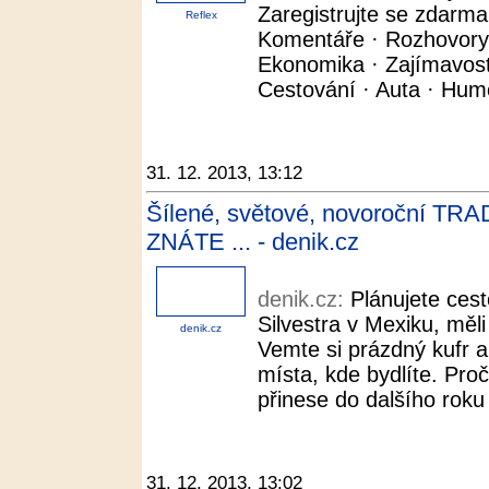
Zaregistrujte se zdarma
Reflex
Komentáře · Rozhovory ·
Ekonomika · Zajímavosti 
Cestování · Auta · Humor
31. 12. 2013, 13:12
Šílené, světové, novoroční TRADI
ZNÁTE ... - denik.cz
denik.cz:
Plánujete cest
Silvestra v Mexiku, měli
denik.cz
Vemte si prázdný kufr a
místa, kde bydlíte. Pro
přinese do dalšího roku
31. 12. 2013, 13:02