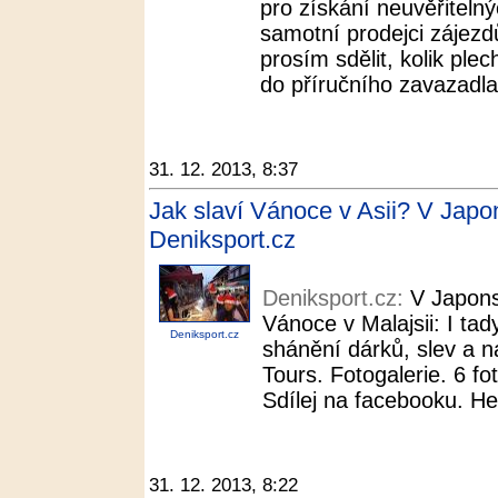
pro získání neuvěřitelnýc
samotní prodejci zájezd
prosím sdělit, kolik ple
do příručního zavazadla
31. 12. 2013, 8:37
Jak slaví Vánoce v Asii? V Japo
Deniksport.cz
Deniksport.cz:
V Japons
Vánoce v Malajsii: I ta
Deniksport.cz
shánění dárků, slev a 
Tours. Fotogalerie. 6 fo
Sdílej na facebooku. He
31. 12. 2013, 8:22