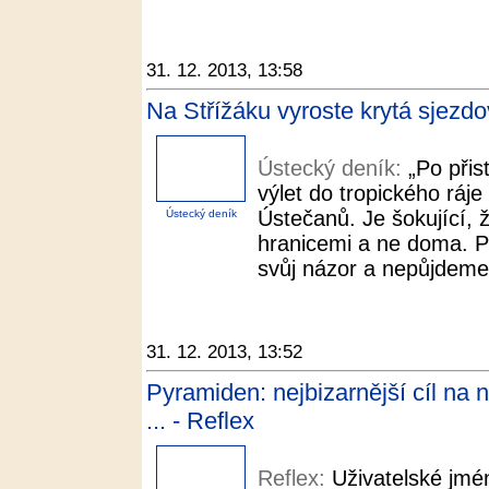
31. 12. 2013, 13:58
Na Střížáku vyroste krytá sjezd
Ústecký deník:
„Po přis
výlet do tropického ráje
Ústečanů. Je šokující, ž
Ústecký deník
hranicemi a ne doma. P
svůj názor a nepůjdeme 
31. 12. 2013, 13:52
Pyramiden: nejbizarnější cíl na 
... - Reflex
Reflex:
Uživatelské jmé