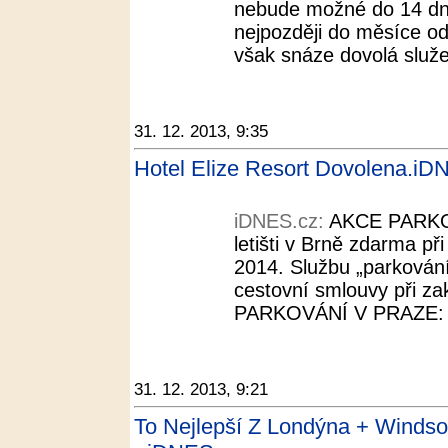
nebude možné do 14 dnů
nejpozději do měsíce od
však snáze dovolá služe
31. 12. 2013, 9:35
Hotel Elize Resort Dovolena.iD
iDNES.cz:
AKCE PARKO
letišti v Brně zdarma př
2014. Službu „parkování 
cestovní smlouvy při 
PARKOVÁNÍ V PRAZE: Pa
31. 12. 2013, 9:21
To Nejlepší Z Londýna + Windso