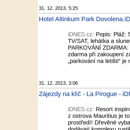
31. 12. 2013, 5:25
Hotel Altinkum Park Dovolena.
iDNES.cz:
Popis: Pláž:
TV/SAT, lehátka a slune
PARKOVÁNÍ ZDARMA: Par
zdarma při zakoupení zá
„parkování na letišti“ je
31. 12. 2013, 3:06
Zájezdy na klíč - La Pirogue - 
iDNES.cz:
Resort inspir
z ostrova Mauritius je t
prostředí! Dřevěné vyba
dodávají komplexu rusti