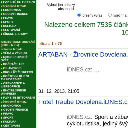
P2P SÍTĚ BITTORRENT
Vybrat jen odkazy
všeobecná témata:
obsahující:
EKONOMIKA
OSOBNÍ FINANCE
přesný výraz
všechna
PRÁVO
SPORT
Nalezeno celkem 7535 člán
KULTURA
CESTOVÁNÍ
10
ČÍNSKÉ E-SHOPY
ARCHÍV MONITOROVÁNÍ
Strana
1
z
76
(2005 - letos):
odborná témata:
ARTABAN - Žirovnice Dovolena
VĚDA A VÝZKUM
MIKROSKOPICKÝ
SVĚT
POČÍTAČE A IT
iDNES.cz:
...
OS ANDROID
PROHLÍŽEČ FIREFOX
POŠTOVNÍ KLIENT
THUNDERBIRD
OPENOFFICE A
LIBREOFFICE
31. 12. 2013, 21:05
ENCYKLOPEDIE
WIKIPEDIA
P2P SÍTĚ BITTORRENT
Hotel Traube Dovolena.iDNES.c
všeobecná témata:
EKONOMIKA
OSOBNÍ FINANCE
PRÁVO
iDNES.cz:
Sport a zábav
SPORT
KULTURA
cykloturistika, jediný š
CESTOVÁNÍ