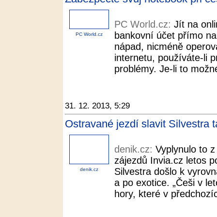
PC World.cz:
Jít na onl
bankovní účet přímo na
PC World.cz
nápad, nicméně operov
internetu, používáte-li p
problémy. Je-li to možné
31. 12. 2013, 5:29
Ostravané jezdí slavit Silvestra 
denik.cz:
Vyplynulo to 
zájezdů Invia.cz letos 
Silvestra došlo k vyrov
denik.cz
a po exotice. „Češi v l
hory, které v předchozíc