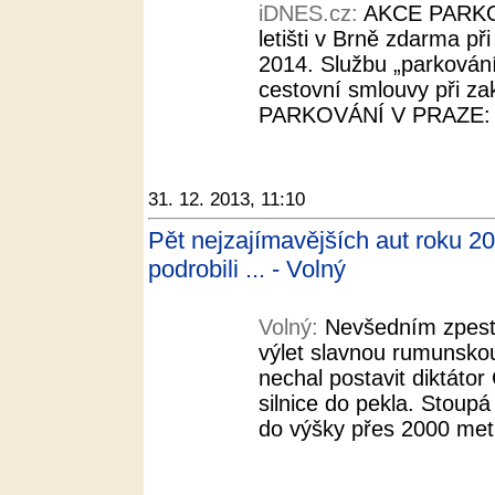
iDNES.cz:
AKCE PARKO
letišti v Brně zdarma př
2014. Službu „parkování 
cestovní smlouvy při 
PARKOVÁNÍ V PRAZE: Pa
31. 12. 2013, 11:10
Pět nejzajímavějších aut roku 20
podrobili ... - Volný
Volný:
Nevšedním zpestř
výlet slavnou rumunskou
nechal postavit diktáto
silnice do pekla. Stoup
do výšky přes 2000 metr