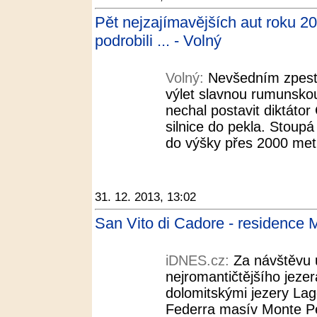
Pět nejzajímavějších aut roku 20
podrobili ... - Volný
Volný:
Nevšedním zpestř
výlet slavnou rumunskou
nechal postavit diktáto
silnice do pekla. Stoup
do výšky přes 2000 metr
31. 12. 2013, 13:02
San Vito di Cadore - residence
iDNES.cz:
Za návštěvu u
nejromantičtějšího jeze
dolomitskými jezery Lago
Federra masív Monte Pe