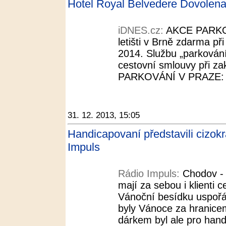
Hotel Royal Belvedere Dovolen
iDNES.cz:
AKCE PARKO
letišti v Brně zdarma př
2014. Službu „parkování 
cestovní smlouvy při 
PARKOVÁNÍ V PRAZE: Pa
31. 12. 2013, 15:05
Handicapovaní představili cizokr
Impuls
Rádio Impuls:
Chodov -
mají za sebou i klienti
Vánoční besídku uspořád
byly Vánoce za hranice
dárkem byl ale pro hand