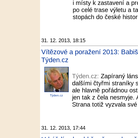
i místy k zastavení a pr
po celé trase výletu a t
stopách do české histori
31. 12. 2013, 18:15
Vítězové a poražení 2013: Babiš
Týden.cz
Týden.cz:
Zapíraný láns
dalšími čtyřmi straníky 
ale hlavně pořádnou os
Týden.cz
jen tak z čela nesmyje. 
Strana totiž vyzvala své
31. 12. 2013, 17:44