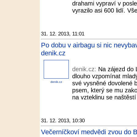
drahami vypraví v posle
vyrazilo asi 600 lidí. Vš
31. 12. 2013, 11:01
Po dobu v airbagu si nic nevybavu
denik.cz
denik.cz:
Na zájezd do 
dlouho vzpomínat mladý
své vysněné dovolené b
denik.cz
psem, který se mu zakou
na vzteklinu se naštěstí
31. 12. 2013, 10:30
Večerníčkoví medvědi zvou do B