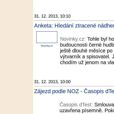
31. 12. 2013, 10:10
Anketa: Hledání ztracené nádher
Novinky.cz:
Tohle byl ho
budoucnosti černé hudby
Novinky.cz
ještě dlouhé měsíce po 
výtvarník a spisovatel.
chodím už jenom na vlas
31. 12. 2013, 10:00
Zájezd podle NOZ - Časopis dTe
Časopis dTest:
Smlouva
uzavřena písemně. Pokud