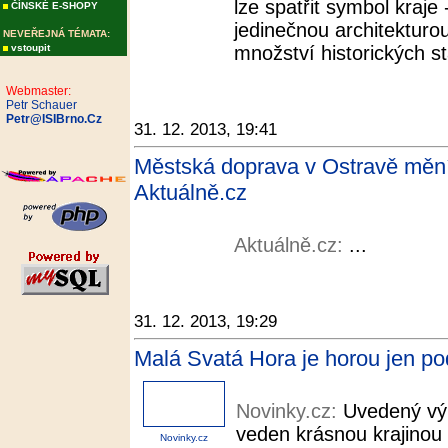
lze spatřit symbol kraje
ČÍNSKÉ E-SHOPY
jedinečnou architekturo
NEVEŘEJNÁ TÉMATA:
vstoupit
množství historických st
Webmaster:
Petr Schauer
Petr@ISIBrno.Cz
31. 12. 2013, 19:41
Městská doprava v Ostravě mění t
Aktuálně.cz
Aktuálně.cz:
...
31. 12. 2013, 19:29
Malá Svatá Hora je horou jen po
Novinky.cz:
Uvedený výl
veden krásnou krajinou 
Novinky.cz