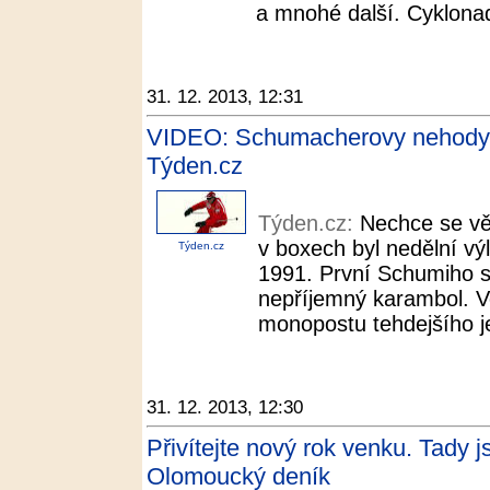
a mnohé další. Cyklonad
31. 12. 2013, 12:31
VIDEO: Schumacherovy nehody. 
Týden.cz
Týden.cz:
Nechce se věř
v boxech byl nedělní vý
Týden.cz
1991. První Schumiho s
nepříjemný karambol. Ve
monopostu tehdejšího je
31. 12. 2013, 12:30
Přivítejte nový rok venku. Tady j
Olomoucký deník