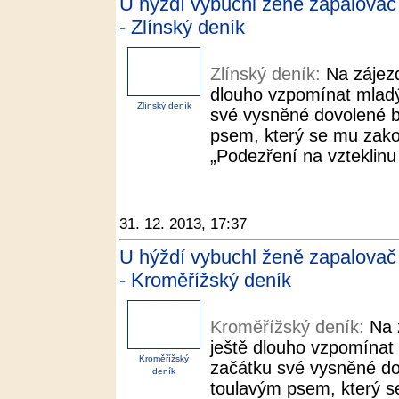
U hýždí vybuchl ženě zapalovač a
- Zlínský deník
Zlínský deník:
Na zájez
dlouho vzpomínat mladý
Zlínský deník
své vysněné dovolené b
psem, který se mu zakou
„Podezření na vzteklinu 
31. 12. 2013, 17:37
U hýždí vybuchl ženě zapalovač a
- Kroměřížský deník
Kroměřížský deník:
Na 
ještě dlouho vzpomínat
Kroměřížský
začátku své vysněné do
deník
toulavým psem, který se