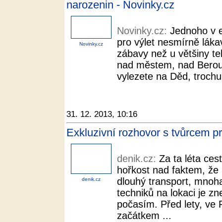
narozenin - Novinky.cz
Novinky.cz:
Jednoho v e
pro výlet nesmírně láka
Novinky.cz
zábavy než u většiny te
nad městem, nad Berou
vylezete na Děd, trochu 
31. 12. 2013, 10:16
Exkluzivní rozhovor s tvůrcem pr
denik.cz:
Za ta léta ces
hořkost nad faktem, že
dlouhý transport, mnoh
denik.cz
techniků na lokaci je 
počasím. Před lety, ve F
začátkem ...