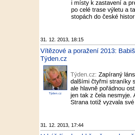
i místy k zastavení a pr
po celé trase výletu a t
stopách do české histori
31. 12. 2013, 18:15
Vítězové a poražení 2013: Babiš
Týden.cz
Týden.cz:
Zapíraný láns
dalšími čtyřmi straníky 
ale hlavně pořádnou os
Týden.cz
jen tak z čela nesmyje. 
Strana totiž vyzvala své
31. 12. 2013, 17:44