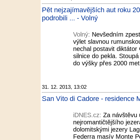
Pět nejzajímavějších aut roku 20
podrobili ... - Volný
Volný:
Nevšedním zpestř
výlet slavnou rumunskou
nechal postavit diktáto
silnice do pekla. Stoup
do výšky přes 2000 metr
31. 12. 2013, 13:02
San Vito di Cadore - residence
iDNES.cz:
Za návštěvu u
nejromantičtějšího jeze
dolomitskými jezery Lago
Federra masív Monte Pe