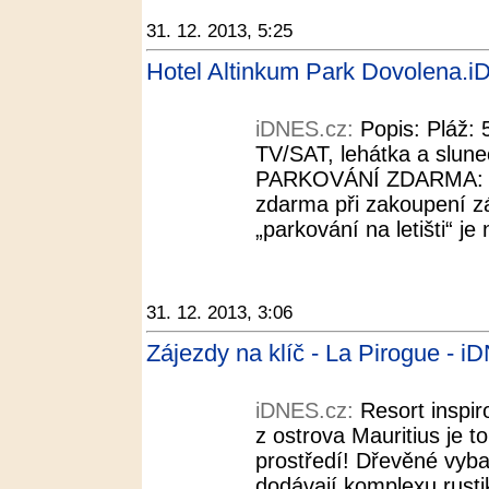
31. 12. 2013, 5:25
Hotel Altinkum Park Dovolena.
iDNES.cz:
Popis: Pláž:
TV/SAT, lehátka a slune
PARKOVÁNÍ ZDARMA: Par
zdarma při zakoupení zá
„parkování na letišti“ je
31. 12. 2013, 3:06
Zájezdy na klíč - La Pirogue - 
iDNES.cz:
Resort inspir
z ostrova Mauritius je t
prostředí! Dřevěné vyba
dodávají komplexu rusti