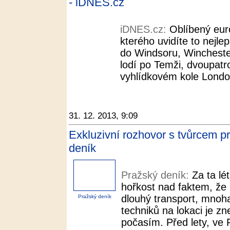
- iDNES.cz
iDNES.cz:
Oblíbený eu
kterého uvidíte to nejle
do Windsoru, Wincheste
lodí po Temži, dvoupa
vyhlídkovém kole London
31. 12. 2013, 9:09
Exkluzivní rozhovor s tvůrcem p
deník
Pražský deník:
Za ta lé
hořkost nad faktem, že
dlouhý transport, mnoh
Pražský deník
techniků na lokaci je 
počasím. Před lety, ve F