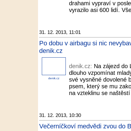
drahami vypraví v posle
vyrazilo asi 600 lidí. Vš
31. 12. 2013, 11:01
Po dobu v airbagu si nic nevybavu
denik.cz
denik.cz:
Na zájezd do 
dlouho vzpomínat mladý
své vysněné dovolené b
denik.cz
psem, který se mu zakou
na vzteklinu se naštěstí
31. 12. 2013, 10:30
Večerníčkoví medvědi zvou do B