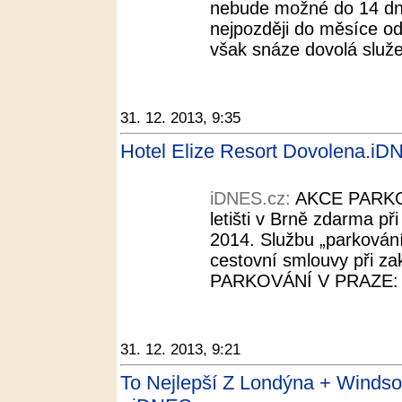
nebude možné do 14 dnů
nejpozději do měsíce od
však snáze dovolá služe
31. 12. 2013, 9:35
Hotel Elize Resort Dovolena.iD
iDNES.cz:
AKCE PARKO
letišti v Brně zdarma př
2014. Službu „parkování 
cestovní smlouvy při 
PARKOVÁNÍ V PRAZE: Pa
31. 12. 2013, 9:21
To Nejlepší Z Londýna + Windso