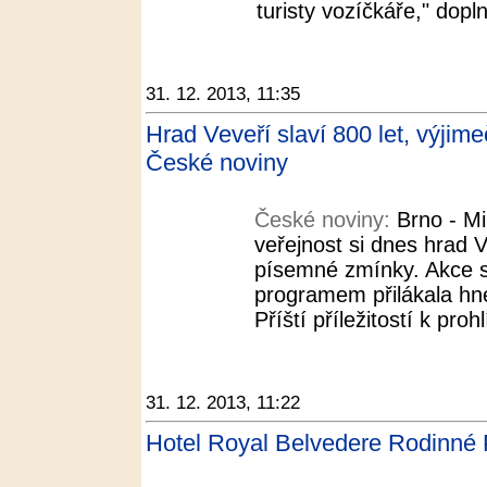
turisty vozíčkáře," dopln
31. 12. 2013, 11:35
Hrad Veveří slaví 800 let, výjim
České noviny
České noviny:
Brno - M
veřejnost si dnes hrad V
písemné zmínky. Akce s
programem přilákala hne
Příští příležitostí k pro
31. 12. 2013, 11:22
Hotel Royal Belvedere Rodinné 