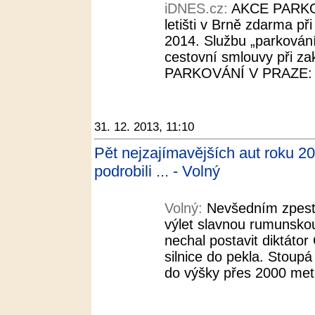
iDNES.cz:
AKCE PARKO
letišti v Brně zdarma př
2014. Službu „parkování 
cestovní smlouvy při 
PARKOVÁNÍ V PRAZE: Pa
31. 12. 2013, 11:10
Pět nejzajímavějších aut roku 20
podrobili ... - Volný
Volný:
Nevšedním zpestř
výlet slavnou rumunskou
nechal postavit diktáto
silnice do pekla. Stoup
do výšky přes 2000 metr