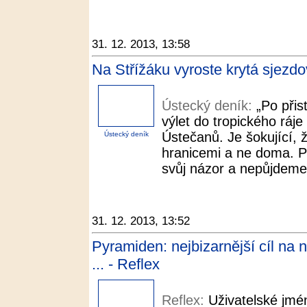
31. 12. 2013, 13:58
Na Střížáku vyroste krytá sjezd
Ústecký deník:
„Po přis
výlet do tropického ráje
Ústečanů. Je šokující, ž
Ústecký deník
hranicemi a ne doma. P
svůj názor a nepůjdeme 
31. 12. 2013, 13:52
Pyramiden: nejbizarnější cíl na 
... - Reflex
Reflex:
Uživatelské jmé