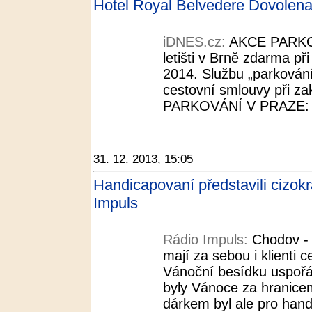
Hotel Royal Belvedere Dovolen
iDNES.cz:
AKCE PARKO
letišti v Brně zdarma př
2014. Službu „parkování 
cestovní smlouvy při 
PARKOVÁNÍ V PRAZE: Pa
31. 12. 2013, 15:05
Handicapovaní představili cizokr
Impuls
Rádio Impuls:
Chodov -
mají za sebou i klienti
Vánoční besídku uspořád
byly Vánoce za hranice
dárkem byl ale pro hand