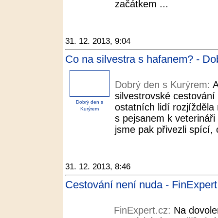
začátkem ...
31. 12. 2013, 9:04
Co na silvestra s hafanem? - D
Dobrý den s Kurýrem:
A
silvestrovské cestování 
Dobrý den s
ostatních lidí rozjížděla
Kurýrem
s pejsanem k veterináři 
jsme pak přivezli spící, c
31. 12. 2013, 8:46
Cestování není nuda - FinExpert
FinExpert.cz:
Na dovole