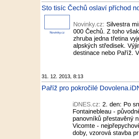
Sto tisíc Čechů oslaví příchod n
Novinky.cz:
Silvestra m
000 Čechů. Z toho však
Novinky.cz
zhruba jedna třetina vyj
alpských středisek. Výj
destinace nebo Paříž. Vy
31. 12. 2013, 8:13
Paříž pro pokročilé Dovolena.i
iDNES.cz:
2. den: Po sn
Fontainebleau - původn
panovníků přestavěný n
Vicomte - nejpřepychově
doby, vzorová stavba pr