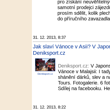
pro získání neuvěřitelnýc
samotní prodejci zájezd
prosím sdělit, kolik ple
do příručního zavazadla
31. 12. 2013, 8:37
Jak slaví Vánoce v Asii? V Japo
Deniksport.cz
Deniksport.cz:
V Japons
Vánoce v Malajsii: I ta
Deniksport.cz
shánění dárků, slev a 
Tours. Fotogalerie. 6 fo
Sdílej na facebooku. He
31. 12. 2013, 8:22