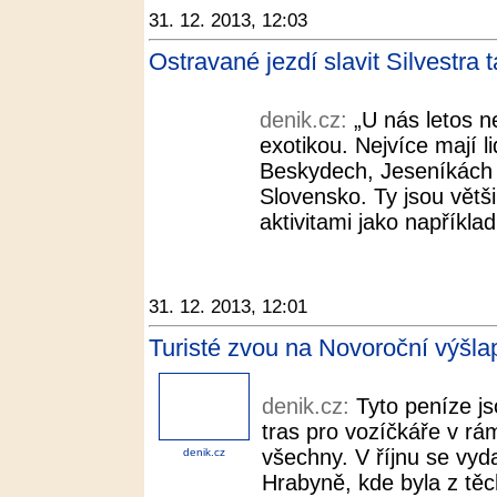
31. 12. 2013, 12:03
Ostravané jezdí slavit Silvestra 
denik.cz:
„U nás letos n
exotikou. Nejvíce mají 
Beskydech, Jeseníkách 
Slovensko. Ty jsou větš
aktivitami jako například
31. 12. 2013, 12:01
Turisté zvou na Novoroční výšla
denik.cz:
Tyto peníze j
tras pro vozíčkáře v rá
všechny. V říjnu se vyda
denik.cz
Hrabyně, kde byla z těc