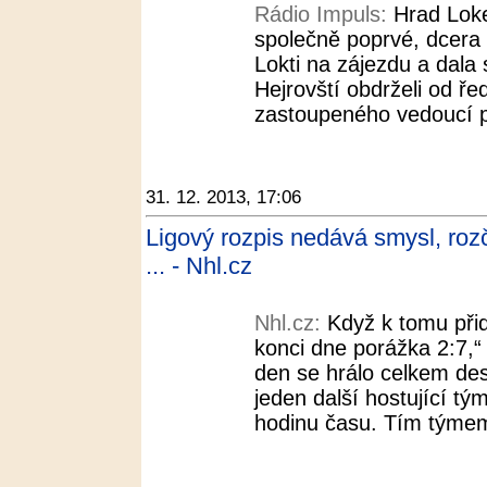
Rádio Impuls:
Hrad Loke
společně poprvé, dcera E
Lokti na zájezdu a dala 
Hejrovští obdrželi od ře
zastoupeného vedoucí p
31. 12. 2013, 17:06
Ligový rozpis nedává smysl, roz
... - Nhl.cz
Nhl.cz:
Když k tomu při
konci dne porážka 2:7,“
den se hrálo celkem de
jeden další hostující tý
hodinu času. Tím týmem 