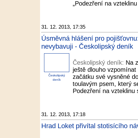
„Podezření na vzteklinu 
31. 12. 2013, 17:35
Úsměvná hlášení pro pojišťovnu:
nevybavuji - Českolipský deník
Českolipský deník:
Na z
ještě dlouho vzpomínat
začátku své vysněné do
Českolipský
deník
toulavým psem, který se
Podezření na vzteklinu 
31. 12. 2013, 17:18
Hrad Loket přivítal stotisícího n