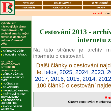
VÝCHOZÍ
CO JE NOVÉ?
O MÉ OSOBĚ
PARTNEŘI
ODKAZY V ÚPT
ARCHÍV
Ostatní:
ÚPT
Vyberte si z
následujících témat
Cestování 2013 - archí
monitorování. Na
výchozí stránku mých
aktivit se dostanete
internetu 
volbou 'O úroveň
výše':
Na této stránce je archív m
O ÚROVEŇ VÝŠE
internetu o cestování.
VÝCHOZÍ STRÁNKA
AKTUÁLNÍ
Další články o cestování najd
MONITOROVÁNÍ
INTERNETU
let
letos
,
2025
,
2024
,
2023
,
2
odborná témata:
VĚDA A VÝZKUM
2017
,
2016
,
2015
,
2014
,
201
MIKROSKOPICKÝ
SVĚT
POČÍTAČE A IT
100 článků o cestování najd
OS ANDROID
PROHLÍŽEČ FIREFOX
POŠTOVNÍ KLIENT
THUNDERBIRD
Arc
OPENOFFICE A
Články o cestování monitorova
LIBREOFFICE
ENCYKLOPEDIE
WIKIPEDIA