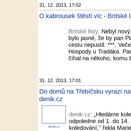
31. 12. 2013, 17:02
O kabrousek štěstí víc - Britské l
Britské listy:
Nebyl nový,
bylo jasné, že by pan P
cestu nepustil. ***. Več
Hospody u Tradáka. Pa
číhal na někoho, komu b
31. 12. 2013, 17:01
Do domů na Třebíčsku vyrazí na 
denik.cz
denik.cz:
„Hledáme kole
odpoledne od 1. do 14. 
koledování," řekla Mari
denik.cz