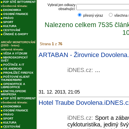
P2P SÍTĚ BITTORRENT
Vybrat jen odkazy
všeobecná témata:
obsahující:
EKONOMIKA
OSOBNÍ FINANCE
přesný výraz
všechna
PRÁVO
SPORT
Nalezeno celkem 7535 člán
KULTURA
CESTOVÁNÍ
10
ČÍNSKÉ E-SHOPY
ARCHÍV MONITOROVÁNÍ
Strana
1
z
76
(2005 - letos):
odborná témata:
ARTABAN - Žirovnice Dovolena
VĚDA A VÝZKUM
MIKROSKOPICKÝ
SVĚT
POČÍTAČE A IT
iDNES.cz:
...
OS ANDROID
PROHLÍŽEČ FIREFOX
POŠTOVNÍ KLIENT
THUNDERBIRD
OPENOFFICE A
LIBREOFFICE
31. 12. 2013, 21:05
ENCYKLOPEDIE
WIKIPEDIA
P2P SÍTĚ BITTORRENT
Hotel Traube Dovolena.iDNES.c
všeobecná témata:
EKONOMIKA
OSOBNÍ FINANCE
PRÁVO
iDNES.cz:
Sport a zábav
SPORT
KULTURA
cykloturistika, jediný š
CESTOVÁNÍ