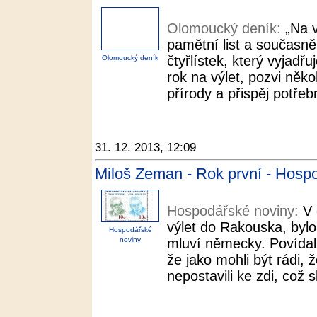
Olomoucký deník:
„Na 
pamětní list a současně
čtyřlístek, který vyjadřu
Olomoucký deník
rok na výlet, pozvi něk
přírody a přispěj potřeb
31. 12. 2013, 12:09
Miloš Zeman - Rok první - Hosp
Hospodářské noviny:
V 
výlet do Rakouska, byl
Hospodářské
noviny
mluví německy. Povídal
že jako mohli být rádi,
nepostavili ke zdi, což s