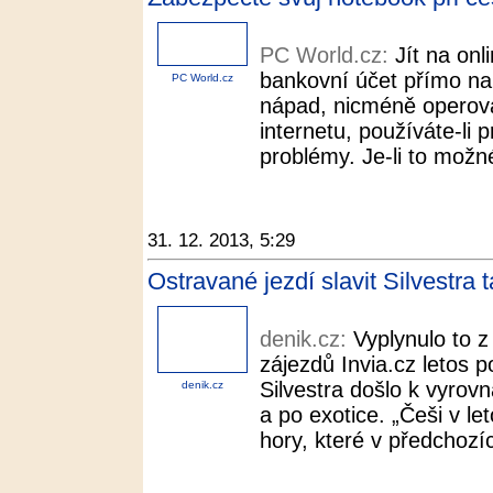
PC World.cz:
Jít na onl
bankovní účet přímo na
PC World.cz
nápad, nicméně operov
internetu, používáte-li p
problémy. Je-li to možné
31. 12. 2013, 5:29
Ostravané jezdí slavit Silvestra 
denik.cz:
Vyplynulo to 
zájezdů Invia.cz letos 
Silvestra došlo k vyrov
denik.cz
a po exotice. „Češi v l
hory, které v předchozíc