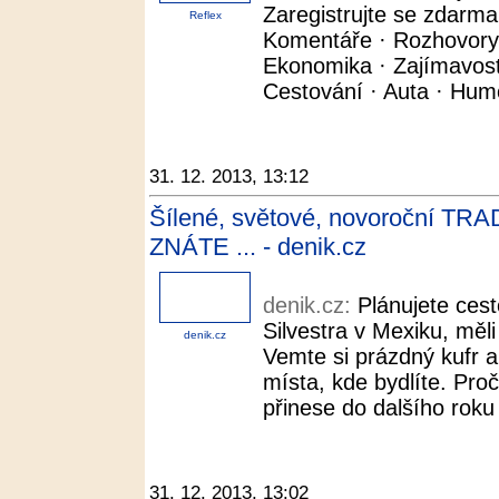
Zaregistrujte se zdarma
Reflex
Komentáře · Rozhovory ·
Ekonomika · Zajímavosti 
Cestování · Auta · Humor
31. 12. 2013, 13:12
Šílené, světové, novoroční TRADI
ZNÁTE ... - denik.cz
denik.cz:
Plánujete cest
Silvestra v Mexiku, měli
denik.cz
Vemte si prázdný kufr a
místa, kde bydlíte. Pro
přinese do dalšího roku
31. 12. 2013, 13:02