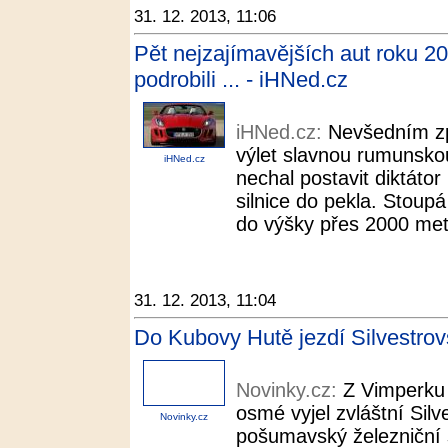
31. 12. 2013, 11:06
Pět nejzajímavějších aut roku 20
podrobili ... - iHNed.cz
iHNed.cz:
Nevšedním zp
výlet slavnou rumunskou
iHNed.cz
nechal postavit diktáto
silnice do pekla. Stoup
do výšky přes 2000 metr
31. 12. 2013, 11:04
Do Kubovy Hutě jezdí Silvestrovs
Novinky.cz:
Z Vimperku 
osmé vyjel zvláštní Silv
Novinky.cz
pošumavský železniční 