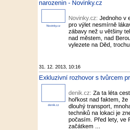
narozenin - Novinky.cz
Novinky.cz:
Jednoho v e
pro výlet nesmírně láka
Novinky.cz
zábavy než u většiny te
nad městem, nad Berou
vylezete na Děd, trochu 
31. 12. 2013, 10:16
Exkluzivní rozhovor s tvůrcem pr
denik.cz:
Za ta léta ces
hořkost nad faktem, že
dlouhý transport, mnoh
denik.cz
techniků na lokaci je 
počasím. Před lety, ve F
začátkem ...