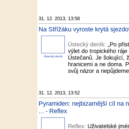
31. 12. 2013, 13:58
Na Střížáku vyroste krytá sjezd
Ústecký deník:
„Po přis
výlet do tropického ráje
Ústečanů. Je šokující, ž
Ústecký deník
hranicemi a ne doma. P
svůj názor a nepůjdeme 
31. 12. 2013, 13:52
Pyramiden: nejbizarnější cíl na 
... - Reflex
Reflex:
Uživatelské jmé