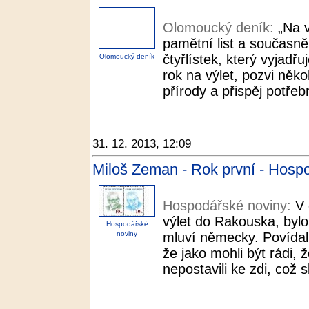
Olomoucký deník:
„Na 
pamětní list a současně
čtyřlístek, který vyjadřu
Olomoucký deník
rok na výlet, pozvi něk
přírody a přispěj potřeb
31. 12. 2013, 12:09
Miloš Zeman - Rok první - Hosp
Hospodářské noviny:
V 
výlet do Rakouska, byl
Hospodářské
noviny
mluví německy. Povídal
že jako mohli být rádi,
nepostavili ke zdi, což s