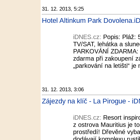
31. 12. 2013, 5:25
Hotel Altinkum Park Dovolena.
iDNES.cz:
Popis: Pláž:
TV/SAT, lehátka a slune
PARKOVÁNÍ ZDARMA: Par
zdarma při zakoupení zá
„parkování na letišti“ je
31. 12. 2013, 3:06
Zájezdy na klíč - La Pirogue - 
iDNES.cz:
Resort inspir
z ostrova Mauritius je t
prostředí! Dřevěné vyba
dodávají komplexu rusti