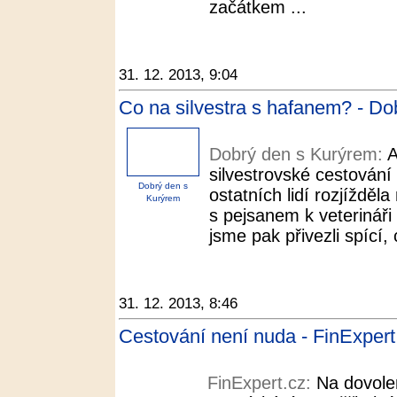
začátkem ...
31. 12. 2013, 9:04
Co na silvestra s hafanem? - D
Dobrý den s Kurýrem:
A
silvestrovské cestování 
Dobrý den s
ostatních lidí rozjížděla
Kurýrem
s pejsanem k veterináři 
jsme pak přivezli spící, c
31. 12. 2013, 8:46
Cestování není nuda - FinExpert
FinExpert.cz:
Na dovole