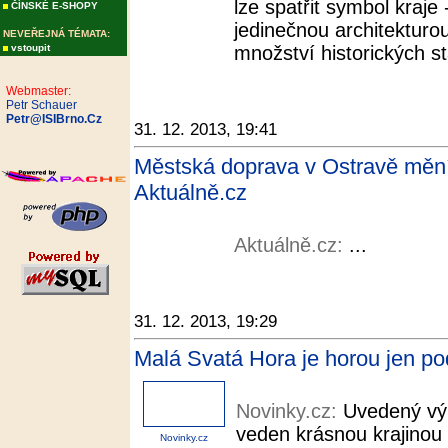
lze spatřit symbol kraje
ČÍNSKÉ E-SHOPY
jedinečnou architekturo
NEVEŘEJNÁ TÉMATA:
vstoupit
množství historických st
Webmaster:
Petr Schauer
Petr@ISIBrno.Cz
31. 12. 2013, 19:41
Městská doprava v Ostravě mění t
Aktuálně.cz
Aktuálně.cz:
...
31. 12. 2013, 19:29
Malá Svatá Hora je horou jen po
Novinky.cz:
Uvedený výl
veden krásnou krajinou 
Novinky.cz