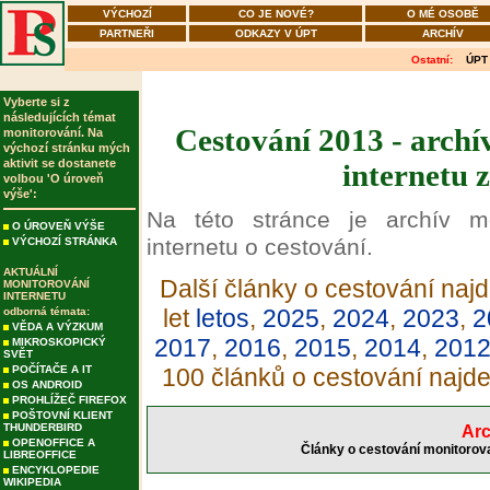
VÝCHOZÍ
CO JE NOVÉ?
O MÉ OSOBĚ
PARTNEŘI
ODKAZY V ÚPT
ARCHÍV
Ostatní:
ÚPT
Vyberte si z
následujících témat
Cestování 2013 - archí
monitorování. Na
výchozí stránku mých
aktivit se dostanete
internetu 
volbou 'O úroveň
výše':
Na této stránce je archív m
O ÚROVEŇ VÝŠE
internetu o cestování.
VÝCHOZÍ STRÁNKA
AKTUÁLNÍ
Další články o cestování najd
MONITOROVÁNÍ
INTERNETU
let
letos
,
2025
,
2024
,
2023
,
2
odborná témata:
VĚDA A VÝZKUM
2017
,
2016
,
2015
,
2014
,
201
MIKROSKOPICKÝ
SVĚT
POČÍTAČE A IT
100 článků o cestování najd
OS ANDROID
PROHLÍŽEČ FIREFOX
POŠTOVNÍ KLIENT
THUNDERBIRD
Arc
OPENOFFICE A
Články o cestování monitorova
LIBREOFFICE
ENCYKLOPEDIE
WIKIPEDIA