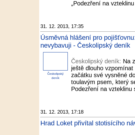
„Podezření na vzteklinu 
31. 12. 2013, 17:35
Úsměvná hlášení pro pojišťovnu:
nevybavuji - Českolipský deník
Českolipský deník:
Na z
ještě dlouho vzpomínat
začátku své vysněné do
Českolipský
deník
toulavým psem, který se
Podezření na vzteklinu 
31. 12. 2013, 17:18
Hrad Loket přivítal stotisícího n