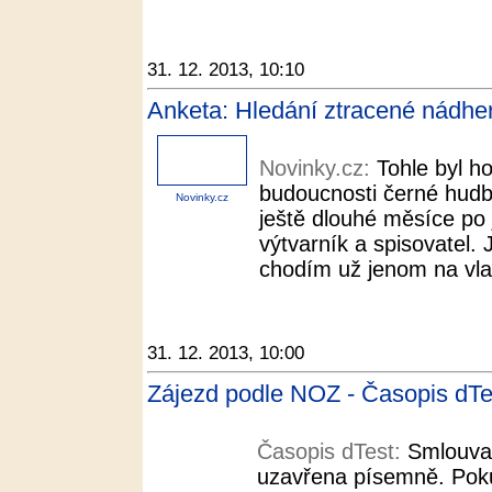
31. 12. 2013, 10:10
Anketa: Hledání ztracené nádher
Novinky.cz:
Tohle byl ho
budoucnosti černé hudby
Novinky.cz
ještě dlouhé měsíce po 
výtvarník a spisovatel.
chodím už jenom na vlas
31. 12. 2013, 10:00
Zájezd podle NOZ - Časopis dTe
Časopis dTest:
Smlouva
uzavřena písemně. Pokud