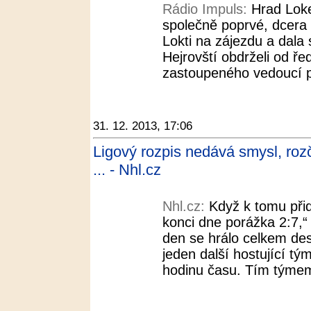
Rádio Impuls:
Hrad Loke
společně poprvé, dcera E
Lokti na zájezdu a dala 
Hejrovští obdrželi od ře
zastoupeného vedoucí p
31. 12. 2013, 17:06
Ligový rozpis nedává smysl, roz
... - Nhl.cz
Nhl.cz:
Když k tomu při
konci dne porážka 2:7,“
den se hrálo celkem de
jeden další hostující tý
hodinu času. Tím týmem 