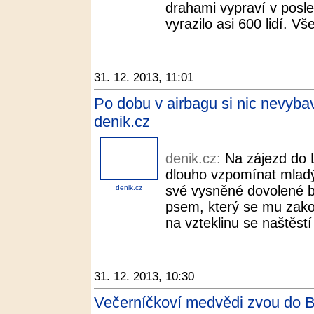
drahami vypraví v posle
vyrazilo asi 600 lidí. Vš
31. 12. 2013, 11:01
Po dobu v airbagu si nic nevybavu
denik.cz
denik.cz:
Na zájezd do 
dlouho vzpomínat mladý
své vysněné dovolené b
denik.cz
psem, který se mu zakou
na vzteklinu se naštěstí
31. 12. 2013, 10:30
Večerníčkoví medvědi zvou do B