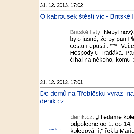
31. 12. 2013, 17:02
O kabrousek štěstí víc - Britské l
Britské listy:
Nebyl nový,
bylo jasné, že by pan P
cestu nepustil. ***. Več
Hospody u Tradáka. Pa
číhal na někoho, komu b
31. 12. 2013, 17:01
Do domů na Třebíčsku vyrazí na 
denik.cz
denik.cz:
„Hledáme kole
odpoledne od 1. do 14. 
koledování," řekla Mari
denik.cz