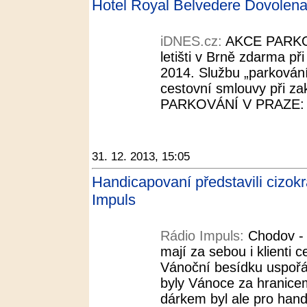
Hotel Royal Belvedere Dovolen
iDNES.cz:
AKCE PARKO
letišti v Brně zdarma př
2014. Službu „parkování 
cestovní smlouvy při 
PARKOVÁNÍ V PRAZE: Pa
31. 12. 2013, 15:05
Handicapovaní představili cizokr
Impuls
Rádio Impuls:
Chodov -
mají za sebou i klienti
Vánoční besídku uspořád
byly Vánoce za hranice
dárkem byl ale pro hand