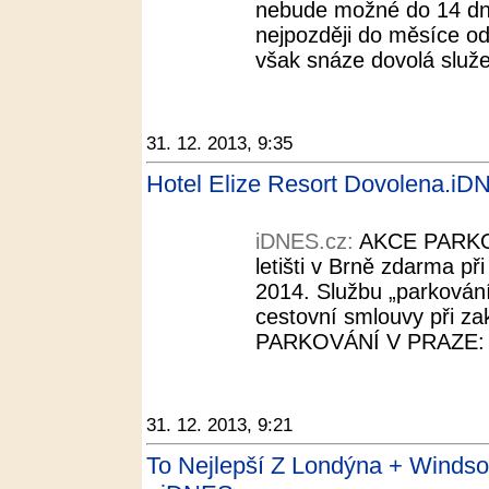
nebude možné do 14 dnů
nejpozději do měsíce od
však snáze dovolá služe
31. 12. 2013, 9:35
Hotel Elize Resort Dovolena.iD
iDNES.cz:
AKCE PARKO
letišti v Brně zdarma př
2014. Službu „parkování 
cestovní smlouvy při 
PARKOVÁNÍ V PRAZE: Pa
31. 12. 2013, 9:21
To Nejlepší Z Londýna + Windso