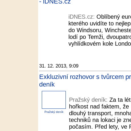
- iDNES.cz
iDNES.cz:
Oblíbený eu
kterého uvidíte to nejle
do Windsoru, Wincheste
lodí po Temži, dvoupa
vyhlídkovém kole London
31. 12. 2013, 9:09
Exkluzivní rozhovor s tvůrcem p
deník
Pražský deník:
Za ta lé
hořkost nad faktem, že
dlouhý transport, mnoh
Pražský deník
techniků na lokaci je 
počasím. Před lety, ve F