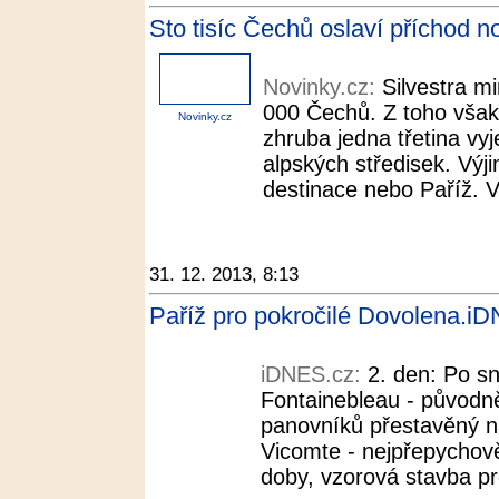
Sto tisíc Čechů oslaví příchod n
Novinky.cz:
Silvestra m
000 Čechů. Z toho však
Novinky.cz
zhruba jedna třetina vyj
alpských středisek. Výj
destinace nebo Paříž. Vy
31. 12. 2013, 8:13
Paříž pro pokročilé Dovolena.i
iDNES.cz:
2. den: Po sn
Fontainebleau - původn
panovníků přestavěný n
Vicomte - nejpřepychově
doby, vzorová stavba pr