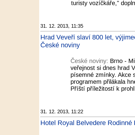
turisty vozíčkáře," dopln
31. 12. 2013, 11:35
Hrad Veveří slaví 800 let, výjim
České noviny
České noviny:
Brno - M
veřejnost si dnes hrad V
písemné zmínky. Akce s
programem přilákala hne
Příští příležitostí k pro
31. 12. 2013, 11:22
Hotel Royal Belvedere Rodinné 