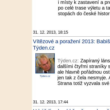
i místy k zastavení a pr
po celé trase výletu a t
stopách do české histori
31. 12. 2013, 18:15
Vítězové a poražení 2013: Babiš
Týden.cz
Týden.cz:
Zapíraný láns
dalšími čtyřmi straníky 
ale hlavně pořádnou os
Týden.cz
jen tak z čela nesmyje. 
Strana totiž vyzvala své
31. 12. 2013, 17:44