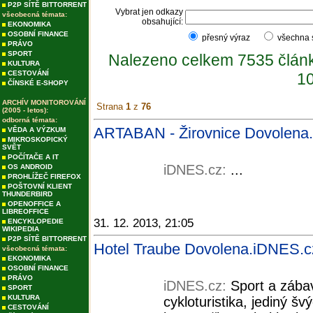
P2P SÍTĚ BITTORRENT
Vybrat jen odkazy
všeobecná témata:
obsahující:
EKONOMIKA
OSOBNÍ FINANCE
přesný výraz
všechna
PRÁVO
SPORT
Nalezeno celkem 7535 člán
KULTURA
CESTOVÁNÍ
10
ČÍNSKÉ E-SHOPY
ARCHÍV MONITOROVÁNÍ
Strana
1
z
76
(2005 - letos):
odborná témata:
ARTABAN - Žirovnice Dovolena
VĚDA A VÝZKUM
MIKROSKOPICKÝ
SVĚT
POČÍTAČE A IT
iDNES.cz:
...
OS ANDROID
PROHLÍŽEČ FIREFOX
POŠTOVNÍ KLIENT
THUNDERBIRD
OPENOFFICE A
LIBREOFFICE
31. 12. 2013, 21:05
ENCYKLOPEDIE
WIKIPEDIA
P2P SÍTĚ BITTORRENT
Hotel Traube Dovolena.iDNES.c
všeobecná témata:
EKONOMIKA
OSOBNÍ FINANCE
PRÁVO
iDNES.cz:
Sport a zábav
SPORT
KULTURA
cykloturistika, jediný š
CESTOVÁNÍ