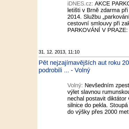
iDNES.cz:
AKCE PARKO
letišti v Brně zdarma př
2014. Službu „parkování 
cestovní smlouvy při 
PARKOVÁNÍ V PRAZE: Pa
31. 12. 2013, 11:10
Pět nejzajímavějších aut roku 20
podrobili ... - Volný
Volný:
Nevšedním zpestř
výlet slavnou rumunskou
nechal postavit diktáto
silnice do pekla. Stoup
do výšky přes 2000 metr