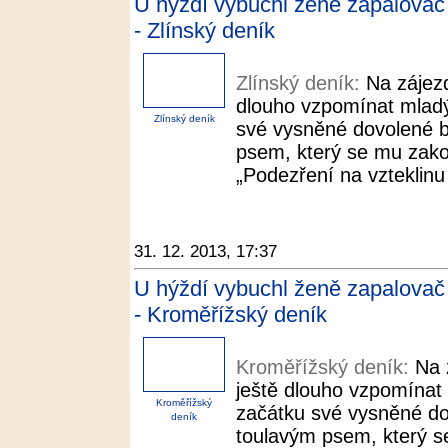
U hýždí vybuchl ženě zapalovač a
- Zlínský deník
Zlínský deník:
Na zájez
dlouho vzpomínat mladý
Zlínský deník
své vysněné dovolené b
psem, který se mu zakou
„Podezření na vzteklinu 
31. 12. 2013, 17:37
U hýždí vybuchl ženě zapalovač a
- Kroměřížský deník
Kroměřížský deník:
Na 
ještě dlouho vzpomínat
Kroměřížský
začátku své vysněné do
deník
toulavým psem, který se