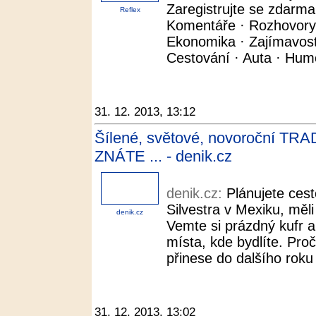
Zaregistrujte se zdarma
Reflex
Komentáře · Rozhovory ·
Ekonomika · Zajímavosti 
Cestování · Auta · Humor
31. 12. 2013, 13:12
Šílené, světové, novoroční TRADI
ZNÁTE ... - denik.cz
denik.cz:
Plánujete cest
Silvestra v Mexiku, měli
denik.cz
Vemte si prázdný kufr a
místa, kde bydlíte. Pro
přinese do dalšího roku
31. 12. 2013, 13:02