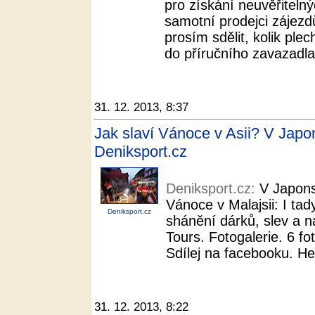
pro získání neuvěřitelnýc
samotní prodejci zájezd
prosím sdělit, kolik ple
do příručního zavazadla
31. 12. 2013, 8:37
Jak slaví Vánoce v Asii? V Japo
Deniksport.cz
Deniksport.cz:
V Japons
Vánoce v Malajsii: I ta
Deniksport.cz
shánění dárků, slev a 
Tours. Fotogalerie. 6 fo
Sdílej na facebooku. He
31. 12. 2013, 8:22