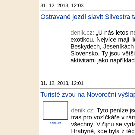
31. 12. 2013, 12:03
Ostravané jezdí slavit Silvestra 
denik.cz:
„U nás letos n
exotikou. Nejvíce mají 
Beskydech, Jeseníkách 
Slovensko. Ty jsou větš
aktivitami jako například
31. 12. 2013, 12:01
Turisté zvou na Novoroční výšla
denik.cz:
Tyto peníze j
tras pro vozíčkáře v rá
všechny. V říjnu se vyda
denik.cz
Hrabyně, kde byla z těc