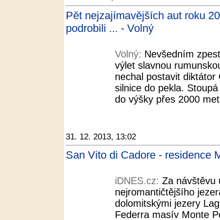
Pět nejzajímavějších aut roku 20
podrobili ... - Volný
Volný:
Nevšedním zpestř
výlet slavnou rumunskou
nechal postavit diktáto
silnice do pekla. Stoup
do výšky přes 2000 metr
31. 12. 2013, 13:02
San Vito di Cadore - residence
iDNES.cz:
Za návštěvu u
nejromantičtějšího jeze
dolomitskými jezery Lago
Federra masív Monte Pe