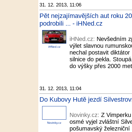
31. 12. 2013, 11:06
Pět nejzajímavějších aut roku 20
podrobili ... - iHNed.cz
iHNed.cz:
Nevšedním zp
výlet slavnou rumunskou
iHNed.cz
nechal postavit diktáto
silnice do pekla. Stoup
do výšky přes 2000 metr
31. 12. 2013, 11:04
Do Kubovy Hutě jezdí Silvestrovs
Novinky.cz:
Z Vimperku 
osmé vyjel zvláštní Silv
Novinky.cz
pošumavský železniční 