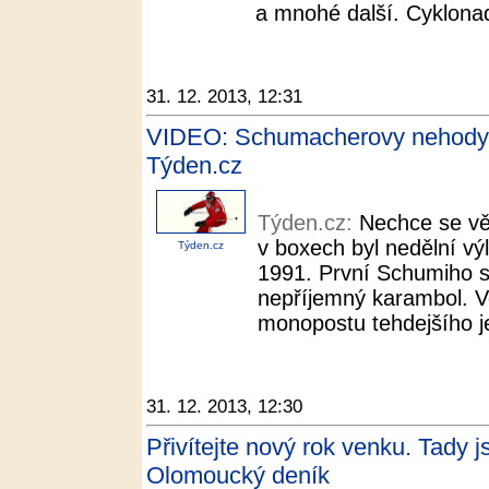
a mnohé další. Cyklonad
31. 12. 2013, 12:31
VIDEO: Schumacherovy nehody. 
Týden.cz
Týden.cz:
Nechce se věř
v boxech byl nedělní vý
Týden.cz
1991. První Schumiho s
nepříjemný karambol. Ve
monopostu tehdejšího je
31. 12. 2013, 12:30
Přivítejte nový rok venku. Tady j
Olomoucký deník