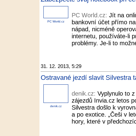
PC World.cz:
Jít na onl
bankovní účet přímo na
PC World.cz
nápad, nicméně operov
internetu, používáte-li p
problémy. Je-li to možné
31. 12. 2013, 5:29
Ostravané jezdí slavit Silvestra 
denik.cz:
Vyplynulo to 
zájezdů Invia.cz letos 
Silvestra došlo k vyrov
denik.cz
a po exotice. „Češi v l
hory, které v předchozíc