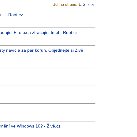
Jdi na stranu:
1
,
2
>
>|
++ - Root.cz
ající Firefox a ztrácející Intel - Root.cz
ty navíc a za pár korun. Objednejte si Živě
rnění ve Windows 10? - Živě.cz