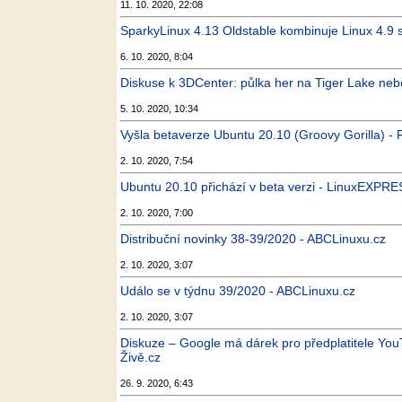
11. 10. 2020, 22:08
SparkyLinux 4.13 Oldstable kombinuje Linux 4.9 
6. 10. 2020, 8:04
Diskuse k 3DCenter: půlka her na Tiger Lake neběž
5. 10. 2020, 10:34
Vyšla betaverze Ubuntu 20.10 (Groovy Gorilla) - 
2. 10. 2020, 7:54
Ubuntu 20.10 přichází v beta verzi - LinuxEXPRE
2. 10. 2020, 7:00
Distribuční novinky 38-39/2020 - ABCLinuxu.cz
2. 10. 2020, 3:07
Událo se v týdnu 39/2020 - ABCLinuxu.cz
2. 10. 2020, 3:07
Diskuze – Google má dárek pro předplatitele Yo
Živě.cz
26. 9. 2020, 6:43