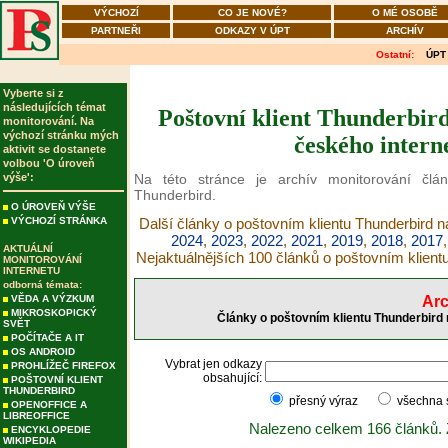
VÝCHOZÍ
CO JE NOVÉ?
O MÉ OSOBĚ
PARTNEŘI
ODKAZY V ÚPT
ARCHÍV
Ostatní:
ÚPT
Vyberte si z
následujících témat
Poštovní klient Thunderbird
monitorování. Na
výchozí stránku mých
českého intern
aktivit se dostanete
volbou 'O úroveň
výše':
Na této stránce je archív monitorování člá
Thunderbird.
O ÚROVEŇ VÝŠE
VÝCHOZÍ STRÁNKA
Další články o poštovním klientu Thunderbird n
2024
,
2023
,
2022
,
2021
,
2019
,
2018
,
2017
AKTUÁLNÍ
Nejaktuálnějších 100 článků o poštovním klient
MONITOROVÁNÍ
INTERNETU
odborná témata:
VĚDA A VÝZKUM
Arc
MIKROSKOPICKÝ
Články o poštovním klientu Thunderbird 
SVĚT
POČÍTAČE A IT
OS ANDROID
Vybrat jen odkazy
PROHLÍŽEČ FIREFOX
obsahující:
POŠTOVNÍ KLIENT
THUNDERBIRD
přesný výraz
všechna
OPENOFFICE A
LIBREOFFICE
Nalezeno celkem 166 článků.
ENCYKLOPEDIE
WIKIPEDIA