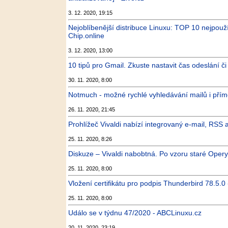
3. 12. 2020, 19:15
Nejoblíbenější distribuce Linuxu: TOP 10 nejpouží
Chip.online
3. 12. 2020, 13:00
10 tipů pro Gmail. Zkuste nastavit čas odeslání č
30. 11. 2020, 8:00
Notmuch - možné rychlé vyhledávání mailů i přímo
26. 11. 2020, 21:45
Prohlížeč Vivaldi nabízí integrovaný e-mail, RSS 
25. 11. 2020, 8:26
Diskuze – Vivaldi nabobtná. Po vzoru staré Opery 
25. 11. 2020, 8:00
Vložení certifikátu pro podpis Thunderbird 78.5.0 
25. 11. 2020, 8:00
Událo se v týdnu 47/2020 - ABCLinuxu.cz
20. 11. 2020, 23:19