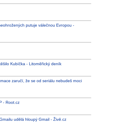
 neohrožených putuje válečnou Evropou -
ěšilo Kubíčka - Litoměřický deník
nimace zaručí, že se od seriálu nebudeš moci
P - Root.cz
 Gmailu udělá hloupý Gmail - Živě.cz