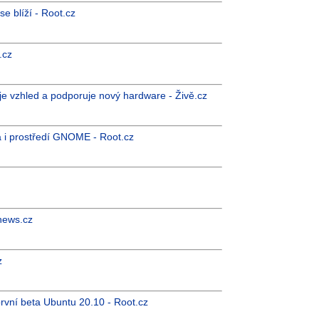
e blíží - Root.cz
.cz
je vzhled a podporuje nový hardware - Živě.cz
a i prostředí GNOME - Root.cz
Cnews.cz
z
rvní beta Ubuntu 20.10 - Root.cz