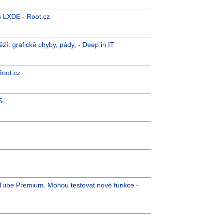
s LXDE - Root.cz
í: grafické chyby, pády, - Deep in IT
Root.cz
S
uTube Premium. Mohou testovat nové funkce -