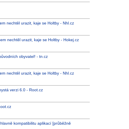
em nechtěl urazit, kaje se Holtby - Nhl.cz
em nechtěl urazit, kaje se Holtby - Hokej.cz
původních obyvatel! - tn.cz
em nechtěl urazit, kaje se Holtby - Nhl.cz
tá verzi 6.0 - Root.cz
Root.cz
hlavně kompatibilitu aplikací [průběžně