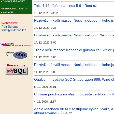
ČÍNSKÉ E-SHOPY
Tails 4.14 přešel na Linux 5.9 - Root.cz
NEVEŘEJNÁ TÉMATA:
vstoupit
15. 12. 2020, 23:02
Pozdvižení kvůli masce. Nosit ji nebudu, nikoho js
Webmaster:
Petr Schauer
14. 12. 2020, 9:36
Petr@ISIBrno.Cz
Pozdvižení kvůli masce! Nosit ji nebudu. Nikoho js
14. 12. 2020, 8:00
Trable kvůli masce! Kanadský gólman čelí kritice 
14. 12. 2020, 8:00
Pozdvižení kvůli masce. Nosit ji nebudu, nikoho js
14. 12. 2020, 8:00
Qualcomm vydává SoC Snapdragon 888, Wine chys
5. 12. 2020, 23:01
Chrome přechází na vlastní úložiště certifikátů - 
4. 12. 2020, 11:57
Apple Macbook Air M1: testujeme výkon, výdrž, a 
aktualizováno] - Živě.cz