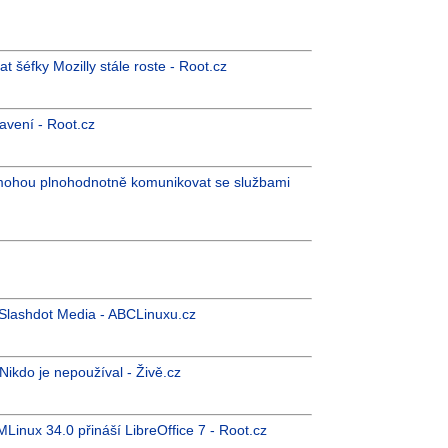
at šéfky Mozilly stále roste - Root.cz
tavení - Root.cz
é mohou plnohodnotně komunikovat se službami
 Slashdot Media - ABCLinuxu.cz
Nikdo je nepoužíval - Živě.cz
inux 34.0 přináší LibreOffice 7 - Root.cz