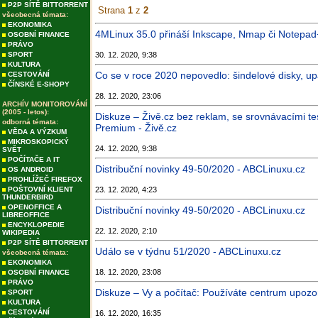
P2P SÍTĚ BITTORRENT
Strana
1
z
2
všeobecná témata:
EKONOMIKA
4MLinux 35.0 přináší Inkscape, Nmap či Notepad
OSOBNÍ FINANCE
PRÁVO
SPORT
30. 12. 2020, 9:38
KULTURA
Co se v roce 2020 nepovedlo: šindelové disky, upad
CESTOVÁNÍ
ČÍNSKÉ E-SHOPY
28. 12. 2020, 23:06
ARCHÍV MONITOROVÁNÍ
(2005 - letos):
Diskuze – Živě.cz bez reklam, se srovnávacími tes
odborná témata:
Premium - Živě.cz
VĚDA A VÝZKUM
MIKROSKOPICKÝ
24. 12. 2020, 9:38
SVĚT
POČÍTAČE A IT
Distribuční novinky 49-50/2020 - ABCLinuxu.cz
OS ANDROID
PROHLÍŽEČ FIREFOX
POŠTOVNÍ KLIENT
23. 12. 2020, 4:23
THUNDERBIRD
OPENOFFICE A
Distribuční novinky 49-50/2020 - ABCLinuxu.cz
LIBREOFFICE
ENCYKLOPEDIE
22. 12. 2020, 2:10
WIKIPEDIA
P2P SÍTĚ BITTORRENT
Událo se v týdnu 51/2020 - ABCLinuxu.cz
všeobecná témata:
EKONOMIKA
18. 12. 2020, 23:08
OSOBNÍ FINANCE
PRÁVO
Diskuze – Vy a počítač: Používáte centrum upozo
SPORT
KULTURA
CESTOVÁNÍ
16. 12. 2020, 16:35