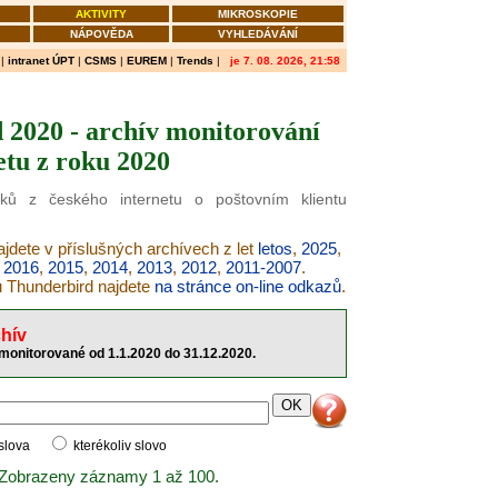
AKTIVITY
MIKROSKOPIE
NÁPOVĚDA
VYHLEDÁVÁNÍ
|
intranet ÚPT
|
CSMS
|
EUREM
|
Trends
|
je 7. 08. 2026, 21:58
 2020 - archív monitorování
etu z roku 2020
nků z českého internetu o poštovním klientu
ajdete v příslušných archívech z let
letos
,
2025
,
,
2016
,
2015
,
2014
,
2013
,
2012
,
2011-2007
.
u Thunderbird najdete
na stránce on-line odkazů
.
hív
monitorované od 1.1.2020 do 31.12.2020.
 slova
kterékoliv slovo
 Zobrazeny záznamy 1 až 100.