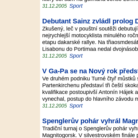
Sport
31.12.2005
Debutant Sainz zvládl prolog 
Zkušený, leč v pouštní soutěži debutuj
nejrychlejší motocyklista minulého ročn
etapu dakarské rallye. Na třiaosmdes
Lisabonu do Portimaa nedal dvojnáso
Sport
31.12.2005
V Ga-Pa se na Nový rok předst
Ve druhém podniku Turné čtyř můstků
Partenkirchenu představí tři čeští skok
kvalifikace postoupivší Antonín Hájek a
vynechal, postup do hlavního závodu 
Sport
31.12.2005
Spenglerův pohár vyhrál Mag
Tradiční turnaj o Spenglerův pohár vyh
Magnitogorsk. V silvestrovském finále 