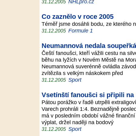
NHLpro.cz
31.12.2005
Co zaznělo v roce 2005
Téměř jsme dosáhli bodu, ze kterého 
Formule 1
31.12.2005
Neumannová nedala soupeřká
Čeští fanoušci, kteří vážili cestu na s
běhu na lyžích v Novém Městě na Morav
Neumannová suverénně ovládla závod n
zvítězila s velkým náskokem před
Sport
31.12.2005
Vsetínští fanoušci si připili na
Pátou porážko v řadě utrpěli extraligov
Varech prohráli 1:4. Beznadějně posledn
má v posledním období vážné finanční 
výplat, držel naději na bodový
Sport
31.12.2005