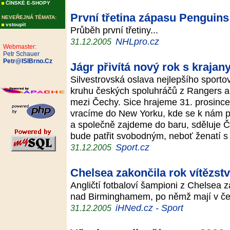
ČÍNSKÉ E-SHOPY
První třetina zápasu Penguins
NEVEŘEJNÁ TÉMATA:
vstoupit
Průběh první třetiny...
NHLpro.cz
31.12.2005
Webmaster:
Petr Schauer
Petr@ISIBrno.Cz
Jágr přivítá nový rok s krajan
Silvestrovská oslava nejlepšího sport
kruhu českých spoluhráčů z Rangers a 
mezi Čechy. Sice hrajeme 31. prosince
vracíme do New Yorku, kde se k nám při
a společně zajdeme do baru, sděluje Č
bude patřit svobodným, neboť ženatí 
Sport.cz
31.12.2005
Chelsea zakončila rok vítězst
Angličtí fotbaloví šampioni z Chelsea z
nad Birminghamem, po němž mají v čele
iHNed.cz - Sport
31.12.2005