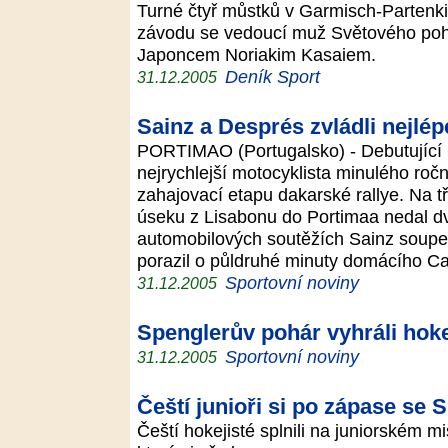
Turné čtyř můstků v Garmisch-Partenki
závodu se vedoucí muž Světového pohá
Japoncem Noriakim Kasaiem.
Deník Sport
31.12.2005
Sainz a Després zvládli nejlé
PORTIMAO (Portugalsko) - Debutující 
nejrychlejší motocyklista minulého ročn
zahajovací etapu dakarské rallye. Na
úseku z Lisabonu do Portimaa nedal dv
automobilových soutěžích Sainz soup
porazil o půldruhé minuty domácího C
Sportovní noviny
31.12.2005
Spenglerův pohár vyhráli hok
Sportovní noviny
31.12.2005
Čeští junioři si po zápase se
Čeští hokejisté splnili na juniorském mi