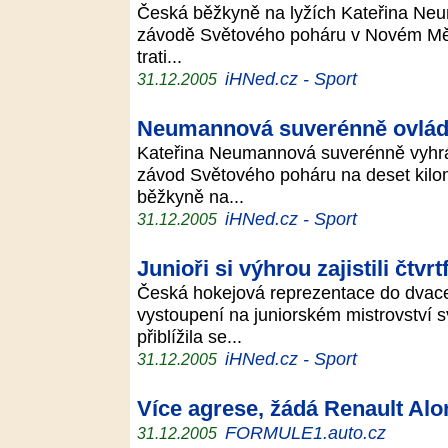
Česká běžkyně na lyžích Kateřina Neum
závodě Světového poháru v Novém Měs
trati...
iHNed.cz - Sport
31.12.2005
Neumannová suverénně ovládl
Kateřina Neumannová suverénně vyhr
závod Světového poháru na deset kilo
běžkyně na...
iHNed.cz - Sport
31.12.2005
Junioři si výhrou zajistili čtvrt
Česká hokejová reprezentace do dvaceti
vystoupení na juniorském mistrovství 
přiblížila se...
iHNed.cz - Sport
31.12.2005
Více agrese, žádá Renault Alo
FORMULE1.auto.cz
31.12.2005