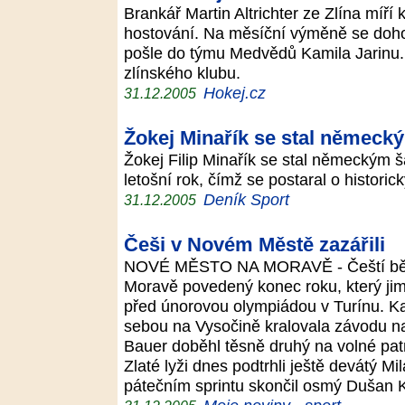
Brankář Martin Altrichter ze Zlína míří
hostování. Na měsíční výměně se doho
pošle do týmu Medvědů Kamila Jarinu. U
zlínského klubu.
Hokej.cz
31.12.2005
Žokej Minařík se stal němec
Žokej Filip Minařík se stal německým 
letošní rok, čímž se postaral o histori
Deník Sport
31.12.2005
Češi v Novém Městě zazářili
NOVÉ MĚSTO NA MORAVĚ - Čeští běžci
Moravě povedený konec roku, který j
před únorovou olympiádou v Turínu. 
sebou na Vysočině kralovala závodu n
Bauer doběhl těsně druhý na volné pa
Zlaté lyži dnes podtrhli ještě devátý Mi
pátečním sprintu skončil osmý Dušan 