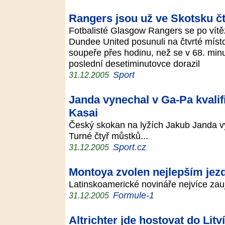
Rangers jsou už ve Skotsku čt
Fotbalisté Glasgow Rangers se po vítě
Dundee United posunuli na čtvrté místo
soupeře přes hodinu, než se v 68. minu
poslední desetiminutovce dorazil
Sport
31.12.2005
Janda vynechal v Ga-Pa kvalif
Kasai
Český skokan na lyžích Jakub Janda vy
Turné čtyř můstků...
Sport.cz
31.12.2005
Montoya zvolen nejlepším jez
Latinskoamerické novináře nejvíce za
Formule-1
31.12.2005
Altrichter jde hostovat do Li