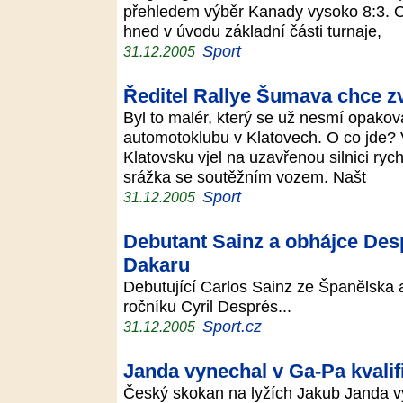
přehledem výběr Kanady vysoko 8:3. Oba
hned v úvodu základní části turnaje,
Sport
31.12.2005
Ředitel Rallye Šumava chce z
Byl to malér, který se už nesmí opako
automotoklubu v Klatovech. O co jde? V
Klatovsku vjel na uzavřenou silnici ryc
srážka se soutěžním vozem. Našt
Sport
31.12.2005
Debutant Sainz a obhájce Desp
Dakaru
Debutující Carlos Sainz ze Španělska a
ročníku Cyril Després...
Sport.cz
31.12.2005
Janda vynechal v Ga-Pa kvalif
Český skokan na lyžích Jakub Janda vy