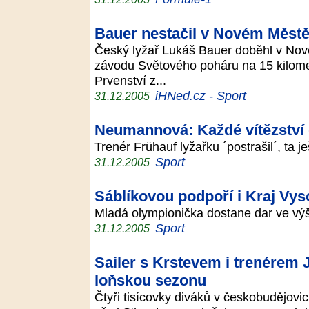
Bauer nestačil v Novém Městě
Český lyžař Lukáš Bauer doběhl v No
závodu Světového poháru na 15 kilome
Prvenství z...
iHNed.cz - Sport
31.12.2005
Neumannová: Každé vítězství
Trenér Frühauf lyžařku ´postrašil´, ta je
Sport
31.12.2005
Sáblíkovou podpoří i Kraj Vys
Mladá olympionička dostane dar ve vý
Sport
31.12.2005
Sailer s Krstevem i trenérem
loňskou sezonu
Čtyři tisícovky diváků v českobudějov