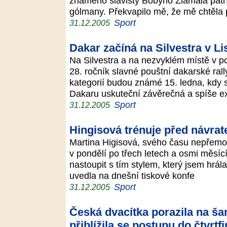
známého slávisty Bobyho Zlámala patří
gólmany. Překvapilo mě, že mě chtěla
Sport
31.12.2005
Dakar začíná na Silvestra v L
Na Silvestra a na nezvyklém místě v 
28. ročník slavné pouštní dakarské rall
kategorií budou známé 15. ledna, kdy
Dakaru uskuteční závěrečná a spíše e
Sport
31.12.2005
Hingisová trénuje před návrat
Martina Higisová, svého času nepřemož
v pondělí po třech letech a osmi měsíc
nastoupit s tím stylem, který jsem hrála
uvedla na dnešní tiskové konfe
Sport
31.12.2005
Česká dvacítka porazila na š
přiblížila se postupu do čtvrtfi