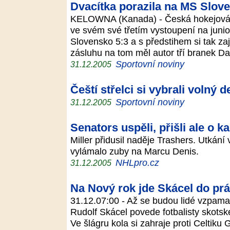
Dvacítka porazila na MS Slov
KELOWNA (Kanada) - Česká hokejová re
ve svém své třetím vystoupení na juni
Slovensko 5:3 a s předstihem si tak zaji
zásluhu na tom měl autor tří branek Da
Sportovní noviny
31.12.2005
Čeští střelci si vybrali volný d
Sportovní noviny
31.12.2005
Senators uspěli, přišli ale o k
Miller přidusil naděje Trashers. Utkání
vylámalo zuby na Marcu Denis.
NHLpro.cz
31.12.2005
Na Nový rok jde Skácel do pr
31.12.07:00 - Až se budou lidé vzpamat
Rudolf Skácel povede fotbalisty skotské
Ve šlágru kola si zahraje proti Celtik