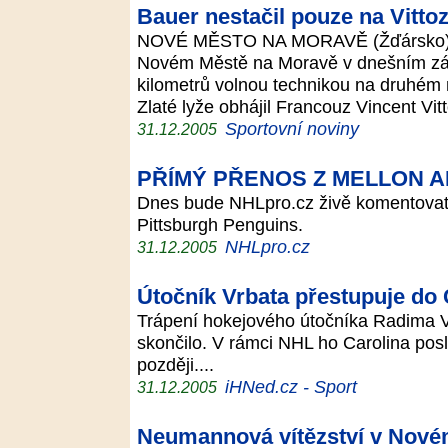
Bauer nestačil pouze na Vitto
NOVÉ MĚSTO NA MORAVĚ (Žďársko) - 
Novém Městě na Moravě v dnešním zá
kilometrů volnou technikou na druhém 
Zlaté lyže obhájil Francouz Vincent Vit
Sportovní noviny
31.12.2005
PŘÍMÝ PŘENOS Z MELLON 
Dnes bude NHLpro.cz živě komentovat
Pittsburgh Penguins.
NHLpro.cz
31.12.2005
Útočník Vrbata přestupuje do
Trápení hokejového útočníka Radima 
skončilo. V rámci NHL ho Carolina posl
později....
iHNed.cz - Sport
31.12.2005
Neumannová vítězství v Nové