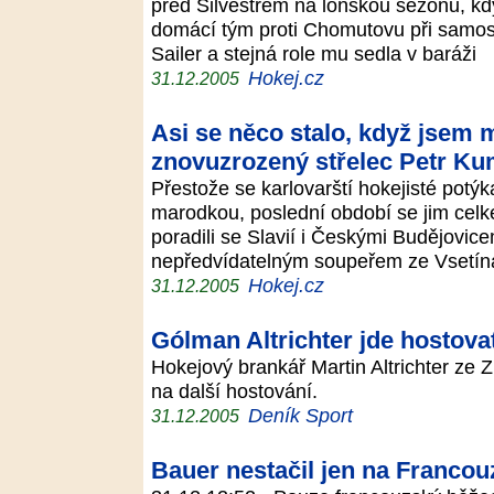
před Silvestrem na loňskou sezonu, kdy 
domácí tým proti Chomutovu při samos
Sailer a stejná role mu sedla v baráži
Hokej.cz
31.12.2005
Asi se něco stalo, když jsem 
znovuzrozený střelec Petr Ku
Přestože se karlovarští hokejisté potýk
marodkou, poslední období se jim celke
poradili se Slavií i Českými Budějovice
nepředvídatelným soupeřem ze Vsetín
Hokej.cz
31.12.2005
Gólman Altrichter jde hostova
Hokejový brankář Martin Altrichter ze Z
na další hostování.
Deník Sport
31.12.2005
Bauer nestačil jen na Francou