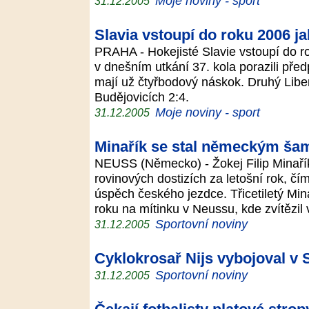
Moje noviny - sport
31.12.2005
Slavia vstoupí do roku 2006 ja
PRAHA - Hokejisté Slavie vstoupí do ro
v dnešním utkání 37. kola porazili před
mají už čtyřbodový náskok. Druhý Liber
Budějovicích 2:4.
Moje noviny - sport
31.12.2005
Minařík se stal německým š
NEUSS (Německo) - Žokej Filip Minař
rovinových dostizích za letošní rok, čím
úspěch českého jezdce. Třicetiletý Min
roku na mítinku v Neussu, kde zvítězil
Sportovní noviny
31.12.2005
Cyklokrosař Nijs vybojoval v 
Sportovní noviny
31.12.2005