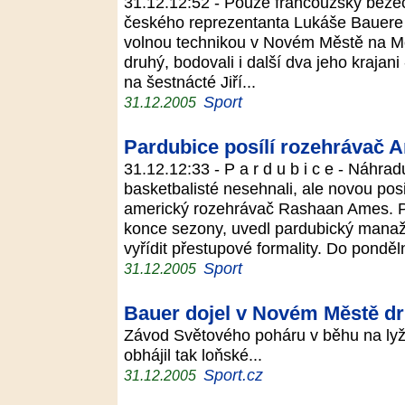
31.12.12:52 - Pouze francouzský běžec 
českého reprezentanta Lukáše Bauere
volnou technikou v Novém Městě na Mo
druhý, bodovali i další dva jeho krajani
na šestnácté Jiří...
Sport
31.12.2005
Pardubice posílí rozehrávač 
31.12.12:33 - P a r d u b i c e - Náhra
basketbalisté nesehnali, ale novou posil
americký rozehrávač Rashaan Ames. P
konce sezony, uvedl pardubický manaž
vyřídit přestupové formality. Do ponděl
Sport
31.12.2005
Bauer dojel v Novém Městě dru
Závod Světového poháru v běhu na lyží
obhájil tak loňské...
Sport.cz
31.12.2005