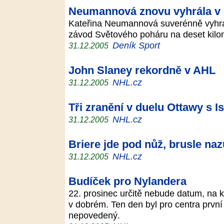
Neumannová znovu vyhrála v
Kateřina Neumannová suverénně vyhr
závod Světového poháru na deset kilo
Deník Sport
31.12.2005
John Slaney rekordně v AHL
NHL.cz
31.12.2005
Tři zranění v duelu Ottawy s I
NHL.cz
31.12.2005
Briere jde pod nůž, brusle na
NHL.cz
31.12.2005
Budíček pro Nylandera
22. prosinec určitě nebude datum, na 
v dobrém. Ten den byl pro centra prv
nepovedený.