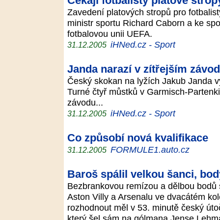
Čekají fotbalisty platové strop
Zavedení platových stropů pro fotbalis
ministr sportu Richard Caborn a ke sp
fotbalovou unii UEFA.
iHNed.cz - Sport
31.12.2005
Janda narazí v zítřejším závo
Český skokan na lyžích Jakub Janda vy
Turné čtyř můstků v Garmisch-Partenki
závodu...
iHNed.cz - Sport
31.12.2005
Co způsobí nová kvalifikace
FORMULE1.auto.cz
31.12.2005
Baroš spálil velkou šanci, bod
Bezbrankovou remízou a dělbou bodů sk
Aston Villy a Arsenalu ve dvacátém kol
rozhodnout měl v 53. minutě český úto
který šel sám na gólmana Jense Leh