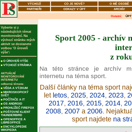
VÝCHOZÍ
CO JE NOVÉ?
O MÉ OSOBĚ
PARTNEŘI
ODKAZY V ÚPT
ARCHÍV
Ostatní:
ÚPT
Vyberte si z
následujících témat
Sport 2005 - archív 
monitorování. Na
výchozí stránku mých
aktivit se dostanete
inte
volbou 'O úroveň
výše':
z rok
O ÚROVEŇ VÝŠE
VÝCHOZÍ STRÁNKA
Na této stránce je archív m
AKTUÁLNÍ
internetu na téma sport.
MONITOROVÁNÍ
INTERNETU
odborná témata:
Další články na téma sport naj
VĚDA A VÝZKUM
MIKROSKOPICKÝ
let
letos
,
2025
,
2024
,
2023
,
2
SVĚT
POČÍTAČE A IT
2017
,
2016
,
2015
,
2014
,
20
OS ANDROID
PROHLÍŽEČ FIREFOX
2008
,
2007
a
2006
. Nejaktu
POŠTOVNÍ KLIENT
THUNDERBIRD
sport najdete
na str
OPENOFFICE A
LIBREOFFICE
ENCYKLOPEDIE
WIKIPEDIA