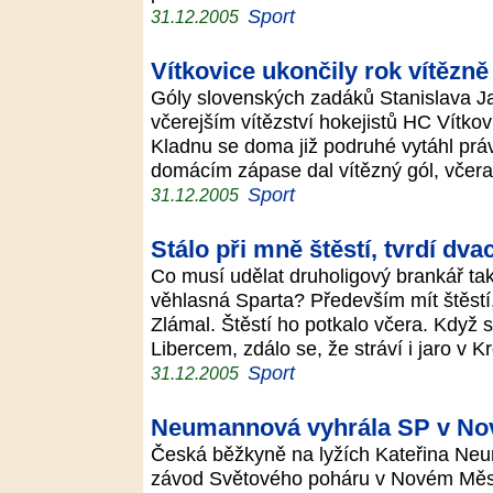
Sport
31.12.2005
Vítkovice ukončily rok vítězně
Góly slovenských zadáků Stanislava J
včerejším vítězství hokejistů HC Vítko
Kladnu se doma již podruhé vytáhl prá
domácím zápase dal vítězný gól, včer
Sport
31.12.2005
Stálo při mně štěstí, tvrdí dva
Co musí udělat druholigový brankář ta
věhlasná Sparta? Především mít štěstí, 
Zlámal. Štěstí ho potkalo včera. Když
Libercem, zdálo se, že stráví i jaro v 
Sport
31.12.2005
Neumannová vyhrála SP v No
Česká běžkyně na lyžích Kateřina Ne
závod Světového poháru v Novém Městě