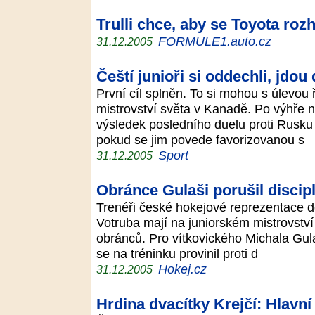
Trulli chce, aby se Toyota roz
FORMULE1.auto.cz
31.12.2005
Čeští junioři si oddechli, jdou 
První cíl splněn. To si mohou s úlevou 
mistrovství světa v Kanadě. Po výhře 
výsledek posledního duelu proti Rusku z
pokud se jim povede favorizovanou s
Sport
31.12.2005
Obránce Gulaši porušil discip
Trenéři české hokejové reprezentace d
Votruba mají na juniorském mistrovství
obránců. Pro vítkovického Michala Gula
se na tréninku provinil proti d
Hokej.cz
31.12.2005
Hrdina dvacítky Krejčí: Hlavní