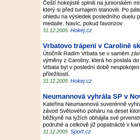
Čeští hokejisté splnili na juniorském mi
který si před turnajem stanovili. Po p
ohledu na výsledek posledního duelu pro
medaile. Navíc, pokud favorizov
Hokej.cz
31.12.2005
Vrbatovo trápení v Carolině s
Útočník Radim Vrbata se v samém záv
výměny z Caroliny, která ho poslala do
Vrbata byl v poslední době nespokojen,
příležitostí.
Hokej.cz
31.12.2005
Neumannová vyhrála SP v No
Kateřina Neumannová suverénně vyhr
závod Světového poháru na deset kilo
běžkyně na lyžích obhájila své prvenst
podruhé a celkově již popatnácté v kar
Sport.cz
31.12.2005