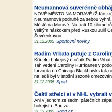
Neumannová suverénně obháji
NOVÉ MĚSTO NA MORAVĚ (Žďársko) - 
Neumannová podruhé za sebou vyhrál
Městě na Moravě. Na trati 10 kilometrů
velkým náskokem před Ruskou Julií Če
Ševčenkovou.
Sportovní noviny
31.12.2005
Radim Vrbata putuje z Caroli
Křídelní hokejový útočník Radim Vrbat
Tah vedení Caroliny Hurricanes v podo
forvarda do Chicaga Blackhawks tak n
na ledě byl v letošní sezoně omezová
Sport
31.12.2005
Čeští střelci si v NHL vybrali 
Ani v jednom ze sedmi pátečních zápa
hokejista. Bod za...
Sport.cz
31.12.2005