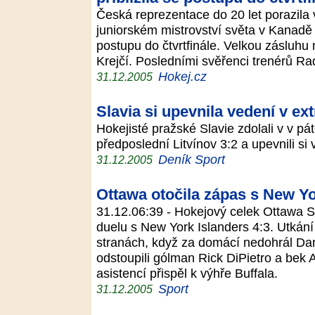
Česká reprezentace do 20 let porazila
juniorském mistrovství světa v Kanadě S
postupu do čtvrtfinále. Velkou zásluhu 
Krejčí. Posledními svěřenci trenérů R
Hokej.cz
31.12.2005
Slavia si upevnila vedení v ext
Hokejisté pražské Slavie zdolali v v pá
předposlední Litvínov 3:2 a upevnili si
Deník Sport
31.12.2005
Ottawa otočila zápas s New Yo
31.12.06:39 - Hokejový celek Ottawa Se
duelu s New York Islanders 4:3. Utkání
stranách, když za domácí nedohrál Dan
odstoupili gólman Rick DiPietro a bek A
asistencí přispěl k výhře Buffala.
Sport
31.12.2005