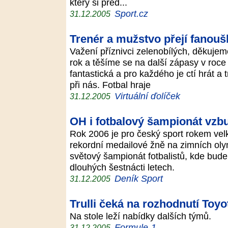
který si před...
Sport.cz
31.12.2005
Trenér a mužstvo přejí fanou
Važení příznivci zelenobílých, děkujem
rok a těšíme se na další zápasy v roce 
fantastická a pro každého je ctí hrát 
při nás. Fotbal hraje
Virtuální ďolíček
31.12.2005
OH i fotbalový šampionát vzbu
Rok 2006 je pro český sport rokem vel
rekordní medailové žně na zimních olym
světový šampionát fotbalistů, kde bude
dlouhých šestnácti letech.
Deník Sport
31.12.2005
Trulli čeká na rozhodnutí Toy
Na stole leží nabídky dalších týmů.
Formule-1
31.12.2005