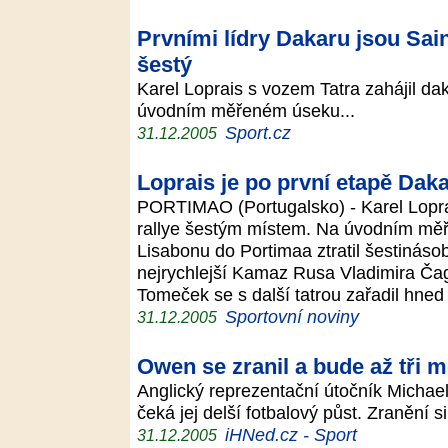
Prvními lídry Dakaru jsou Sai
šestý
Karel Loprais s vozem Tatra zahájil d
úvodním měřeném úseku...
Sport.cz
31.12.2005
Loprais je po první etapě Dak
PORTIMAO (Portugalsko) - Karel Lopra
rallye šestým místem. Na úvodním měř
Lisabonu do Portimaa ztratil šestinás
nejrychlejší Kamaz Rusa Vladimira Čag
Tomeček se s další tatrou zařadil hned
Sportovní noviny
31.12.2005
Owen se zranil a bude až tři m
Anglický reprezentační útočník Michae
čeká jej delší fotbalový půst. Zranění s
iHNed.cz - Sport
31.12.2005