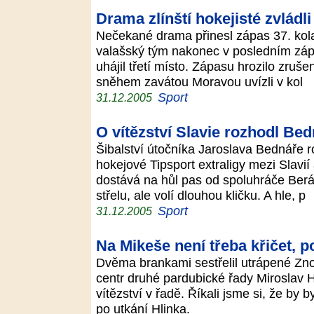
Drama zlínští hokejisté zvládli
Nečekané drama přinesl zápas 37. kol
valašský tým nakonec v posledním zápa
uhájil třetí místo. Zápasu hrozilo zrušení
sněhem zavátou Moravou uvízli v kol
Sport
31.12.2005
O vítězství Slavie rozhodl Be
Šibalství útočníka Jaroslava Bednáře r
hokejové Tipsport extraligy mezi Slavií
dostává na hůl pas od spoluhráče Ber
střelu, ale volí dlouhou kličku. A hle, p
Sport
31.12.2005
Na Mikeše není třeba křičet, p
Dvěma brankami sestřelil utrápené Zno
centr druhé pardubické řady Miroslav H
vítězství v řadě. Říkali jsme si, že by by
po utkání Hlinka.