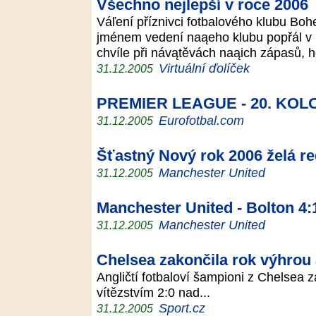
Všechno nejlepší v roce 2006
Váľení příznivci fotbalového klubu Bo
jménem vedení naąeho klubu popřál v 
chvíle při návątěvách naąich zápasů, 
Virtuální ďolíček
31.12.2005
PREMIER LEAGUE - 20. KOL
Eurofotbal.com
31.12.2005
Šťastný Nový rok 2006 želá 
Manchester United
31.12.2005
Manchester United - Bolton 4:1
Manchester United
31.12.2005
Chelsea zakončila rok výhrou
Angličtí fotbaloví šampioni z Chelsea z
vítězstvím 2:0 nad...
Sport.cz
31.12.2005