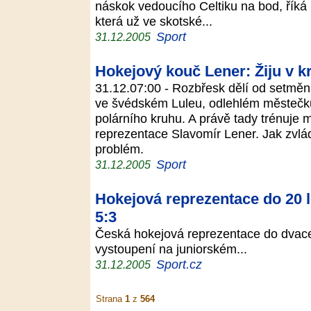
náskok vedoucího Celtiku na bod, říká
která už ve skotské...
Sport
31.12.2005
Hokejový kouč Lener: Žiju v k
31.12.07:00 - Rozbřesk dělí od setmění
ve švédském Luleu, odlehlém městečk
polárního kruhu. A právě tady trénuje m
reprezentace Slavomír Lener. Jak zvlá
problém.
Sport
31.12.2005
Hokejová reprezentace do 20 
5:3
Česká hokejová reprezentace do dvacet
vystoupení na juniorském...
Sport.cz
31.12.2005
Strana
1
z
564