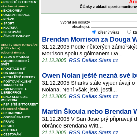
Arc
P2P SÍTĚ BITTORRENT
všeobecná témata:
Články z oblasti sportu monitoro
EKONOMIKA
OSOBNÍ FINANCE
PRÁVO
Vybrat jen odkazy
SPORT
obsahující:
KULTURA
CESTOVÁNÍ
přesný výraz
kt
ČÍNSKÉ E-SHOPY
Brendan Morrison za Douga 
ARCHÍV MONITOROVÁNÍ
31.12.2005 Podle některých zámořskýc
(2005 - letos):
Morrison spolu s gólmanem Da...
odborná témata:
VĚDA A VÝZKUM
RSS Dallas Stars cz
31.12.2005
MIKROSKOPICKÝ
SVĚT
POČÍTAČE A IT
OS ANDROID
Owen Nolan ještě nezná své b
PROHLÍŽEČ FIREFOX
31.12.2005 Sharks stále vyjednávají
POŠTOVNÍ KLIENT
THUNDERBIRD
Nolana. Není však jisté, jestli...
OPENOFFICE A
LIBREOFFICE
RSS Dallas Stars cz
31.12.2005
ENCYKLOPEDIE
WIKIPEDIA
P2P SÍTĚ BITTORRENT
všeobecná témata:
Martin Škoula nebo Brendan W
EKONOMIKA
OSOBNÍ FINANCE
31.12.2005 V San Jose prý připravují 
PRÁVO
obránce Brendana Witt...
SPORT
KULTURA
RSS Dallas Stars cz
31.12.2005
CESTOVÁNÍ