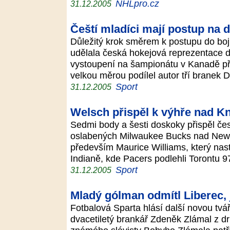
NHLpro.cz
31.12.2005
Čeští mladíci mají postup na 
Důležitý krok směrem k postupu do boj
udělala česká hokejová reprezentace do
vystoupení na šampionátu v Kanadě př
velkou měrou podílel autor tří branek 
Sport
31.12.2005
Welsch přispěl k výhře nad K
Sedmi body a šesti doskoky přispěl čes
oslabených Milwaukee Bucks nad New 
především Maurice Williams, který nast
Indianě, kde Pacers podlehli Torontu 9
Sport
31.12.2005
Mladý gólman odmítl Liberec, 
Fotbalová Sparta hlásí další novou tv
dvacetiletý brankář Zdeněk Zlámal z d