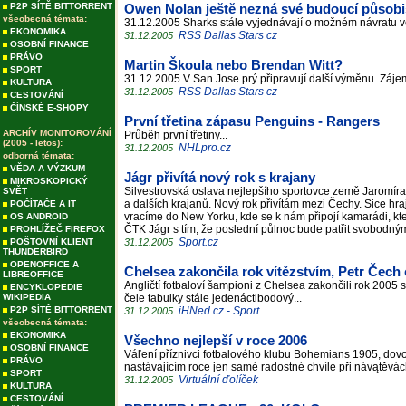
P2P SÍTĚ BITTORRENT
Owen Nolan ještě nezná své budoucí působi
všeobecná témata:
31.12.2005 Sharks stále vyjednávají o možném návratu vet
EKONOMIKA
RSS Dallas Stars cz
31.12.2005
OSOBNÍ FINANCE
PRÁVO
Martin Škoula nebo Brendan Witt?
SPORT
31.12.2005 V San Jose prý připravují další výměnu. Záje
KULTURA
RSS Dallas Stars cz
31.12.2005
CESTOVÁNÍ
ČÍNSKÉ E-SHOPY
První třetina zápasu Penguins - Rangers
ARCHÍV MONITOROVÁNÍ
Průběh první třetiny...
(2005 - letos):
NHLpro.cz
31.12.2005
odborná témata:
VĚDA A VÝZKUM
Jágr přivítá nový rok s krajany
MIKROSKOPICKÝ
Silvestrovská oslava nejlepšího sportovce země Jaromír
SVĚT
a dalších krajanů. Nový rok přivítám mezi Čechy. Sice hr
POČÍTAČE A IT
vracíme do New Yorku, kde se k nám připojí kamarádi, kte
OS ANDROID
ČTK Jágr s tím, že poslední půlnoc bude patřit svobodný
PROHLÍŽEČ FIREFOX
Sport.cz
POŠTOVNÍ KLIENT
31.12.2005
THUNDERBIRD
OPENOFFICE A
Chelsea zakončila rok vítězstvím, Petr Čech
LIBREOFFICE
Angličtí fotbaloví šampioni z Chelsea zakončili rok 2005
ENCYKLOPEDIE
WIKIPEDIA
čele tabulky stále jedenáctibodový...
P2P SÍTĚ BITTORRENT
iHNed.cz - Sport
31.12.2005
všeobecná témata:
EKONOMIKA
Všechno nejlepší v roce 2006
OSOBNÍ FINANCE
Váľení příznivci fotbalového klubu Bohemians 1905, dov
PRÁVO
nastávajícím roce jen samé radostné chvíle při návątěvá
SPORT
Virtuální ďolíček
31.12.2005
KULTURA
CESTOVÁNÍ