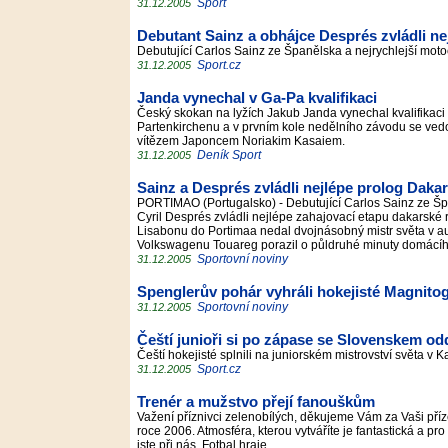
Sport
31.12.2005
Debutant Sainz a obhájce Després zvládli ne
Debutující Carlos Sainz ze Španělska a nejrychlejší moto
Sport.cz
31.12.2005
Janda vynechal v Ga-Pa kvalifikaci
Český skokan na lyžích Jakub Janda vynechal kvalifikaci
Partenkirchenu a v prvním kole nedělního závodu se ved
vítězem Japoncem Noriakim Kasaiem.
Deník Sport
31.12.2005
Sainz a Després zvládli nejlépe prolog Daka
PORTIMAO (Portugalsko) - Debutující Carlos Sainz ze Špa
Cyril Després zvládli nejlépe zahajovací etapu dakarské
Lisabonu do Portimaa nedal dvojnásobný mistr světa v a
Volkswagenu Touareg porazil o půldruhé minuty domácí
Sportovní noviny
31.12.2005
Spenglerův pohár vyhráli hokejisté Magnito
Sportovní noviny
31.12.2005
Čeští junioři si po zápase se Slovenskem od
Čeští hokejisté splnili na juniorském mistrovství světa v Ka
Sport.cz
31.12.2005
Trenér a mužstvo přejí fanouškům
Važení příznivci zelenobílých, děkujeme Vám za Vaši příz
roce 2006. Atmosféra, kterou vytváříte je fantastická a p
jste při nás. Fotbal hraje