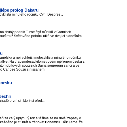
jlépe prolog Dakaru
cyklista minulého ročníku Cyril Després...
 na druhý podnik Turné čtyř můstků v Garmisch-
oucí muž Světového poháru utká ve dvojici s dnešním
ru
nělska a nejrychlejší motocyklista minulého ročníku
 rallye. Na třiaosmdesátikilometrovém měřeném úseku z
utomobilových soutěžích Sainz soupeřům šanci a ve
ho Carlose Souzu s nissanem.
gorsku
dechli
nadě první cíl, který si před...
eň za celý uplynulý rok a těšíme se na další zápasy v
ro každého je ctí hrát a trénovat Bohemku. Děkujeme, že