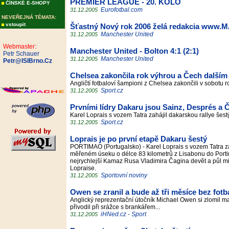
PREMIER LEAGUE - 20. KOLO
ČÍNSKÉ E-SHOPY
Eurofotbal.com
31.12.2005
NEVEŘEJNÁ TÉMATA:
vstoupit
Šťastný Nový rok 2006 želá redakcia www
Manchester United
31.12.2005
Webmaster:
Manchester United - Bolton 4:1 (2:1)
Petr Schauer
Manchester United
31.12.2005
Petr@ISIBrno.Cz
Chelsea zakončila rok výhrou a Čech dalším
Angličtí fotbaloví šampioni z Chelsea zakončili v sobotu r
Sport.cz
31.12.2005
Prvními lídry Dakaru jsou Sainz, Després a Č
Karel Loprais s vozem Tatra zahájil dakarskou rallye š
Sport.cz
31.12.2005
Loprais je po první etapě Dakaru šestý
PORTIMAO (Portugalsko) - Karel Loprais s vozem Tatra z
měřeném úseku o délce 83 kilometrů z Lisabonu do Portim
nejrychlejší Kamaz Rusa Vladimira Čagina devět a půl mi
Lopraise.
Sportovní noviny
31.12.2005
Owen se zranil a bude až tři měsíce bez fotb
Anglický reprezentační útočník Michael Owen si zlomil mal
přivodil při srážce s brankářem...
iHNed.cz - Sport
31.12.2005