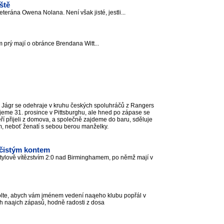
ště
erána Owena Nolana. Není však jisté, jestli...
m prý mají o obránce Brendana Witt...
a Jágr se odehraje v kruhu českých spoluhráčů z Rangers
ajeme 31. prosince v Pittsburghu, ale hned po zápase se
ří přijeli z domova, a společně zajdeme do baru, sděluje
m, neboť ženatí s sebou berou manželky.
 čistým kontem
 stylově vítězstvím 2:0 nad Birminghamem, po němž mají v
olte, abych vám jménem vedení naąeho klubu popřál v
ch naąich zápasů, hodně radosti z dosa