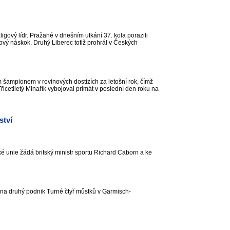
igový lídr. Pražané v dnešním utkání 37. kola porazili
dový náskok. Druhý Liberec totiž prohrál v Českých
šampionem v rovinových dostizích za letošní rok, čímž
řicetiletý Minařík vybojoval primát v poslední den roku na
ství
ké unie žádá britský ministr sportu Richard Caborn a ke
 na druhý podnik Turné čtyř můstků v Garmisch-