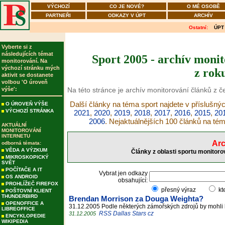
VÝCHOZÍ
CO JE NOVÉ?
O MÉ OSOBĚ
PARTNEŘI
ODKAZY V ÚPT
ARCHÍV
Ostatní:
ÚPT
Vyberte si z
následujících témat
Sport 2005 - archív monit
monitorování. Na
výchozí stránku mých
z rok
aktivit se dostanete
volbou 'O úroveň
výše':
Na této stránce je archív monitorování článků z č
Další články na téma sport najdete v příslušný
O ÚROVEŇ VÝŠE
VÝCHOZÍ STRÁNKA
2021
,
2020
,
2019
,
2018
,
2017
,
2016
,
2015
,
20
2006
. Nejaktuálnějších 100 článků na té
AKTUÁLNÍ
MONITOROVÁNÍ
INTERNETU
Arc
odborná témata:
VĚDA A VÝZKUM
Články z oblasti sportu monitoro
MIKROSKOPICKÝ
SVĚT
POČÍTAČE A IT
Vybrat jen odkazy
OS ANDROID
obsahující:
PROHLÍŽEČ FIREFOX
přesný výraz
kt
POŠTOVNÍ KLIENT
THUNDERBIRD
Brendan Morrison za Douga Weighta?
OPENOFFICE A
31.12.2005 Podle některých zámořských zdrojů by mohli
LIBREOFFICE
RSS Dallas Stars cz
31.12.2005
ENCYKLOPEDIE
WIKIPEDIA