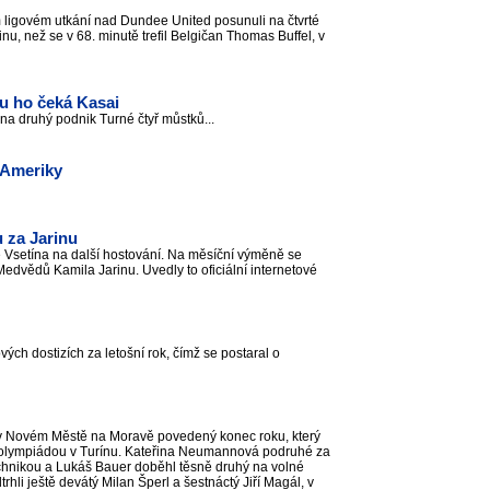
m ligovém utkání nad Dundee United posunuli na čtvrté
nu, než se v 68. minutě trefil Belgičan Thomas Buffel, v
du ho čeká Kasai
na druhý podnik Turné čtyř můstků...
 Ameriky
u za Jarinu
 ze Vsetína na další hostování. Na měsíční výměně se
edvědů Kamila Jarinu. Uvedly to oficiální internetové
ch dostizích za letošní rok, čímž se postaral o
v Novém Městě na Moravě povedený konec roku, který
olympiádou v Turínu. Kateřina Neumannová podruhé za
chnikou a Lukáš Bauer doběhl těsně druhý na volné
hli ještě devátý Milan Šperl a šestnáctý Jiří Magál, v