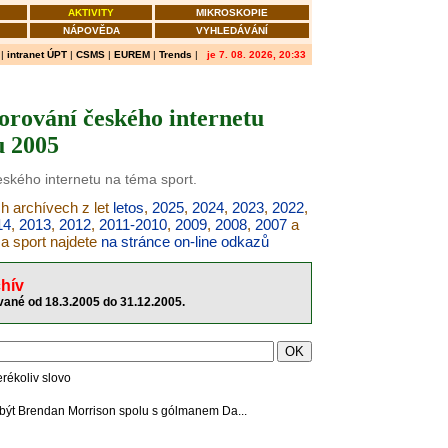
AKTIVITY
MIKROSKOPIE
NÁPOVĚDA
VYHLEDÁVÁNÍ
|
intranet ÚPT
|
CSMS
|
EUREM
|
Trends
|
je 7. 08. 2026, 20:33
orování českého internetu
u 2005
eského internetu na téma sport.
ch archívech z let
letos
,
2025
,
2024
,
2023
,
2022
,
14
,
2013
,
2012
,
2011-2010
,
2009
,
2008
,
2007
a
ma sport najdete
na stránce on-line odkazů
hív
vané od 18.3.2005 do 31.12.2005.
erékoliv slovo
 být Brendan Morrison spolu s gólmanem Da...