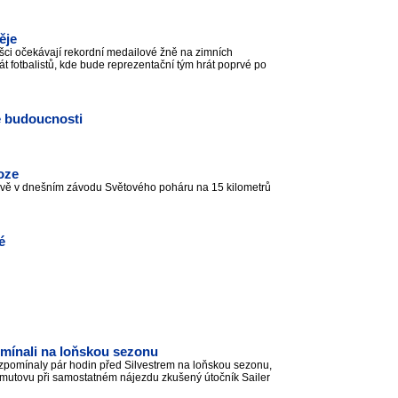
ěje
šci očekávají rekordní medailové žně na zimních
t fotbalistů, kde bude reprezentační tým hrát poprvé po
é budoucnosti
oze
vě v dnešním závodu Světového poháru na 15 kilometrů
é
omínali na loňskou sezonu
vzpomínaly pár hodin před Silvestrem na loňskou sezonu,
homutovu při samostatném nájezdu zkušený útočník Sailer