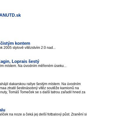
.MANUTD.sk
 čistým kontem
ok 2005 stylově vítězstvím 2:0 nad...
agin, Loprais šestý
estým místem. Na úvodním měřeném úseku...
ahájil dakarskou rallye šestým místem. Na úvodním
aa ztratil šestinásobný vítěz soutěže kamionů na
nuty, Tomáš Tomeček se s další tatrou zařadil hned za
alu
íček na noze a čeká jej delší fotbalový půst. Zranění si