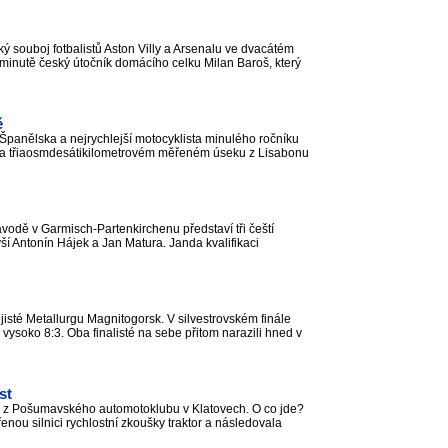
 souboj fotbalistů Aston Villy a Arsenalu ve dvacátém
 minutě český útočník domácího celku Milan Baroš, který
ě
 Španělska a nejrychlejší motocyklista minulého ročníku
. Na třiaosmdesátikilometrovém měřeném úseku z Lisabonu
odě v Garmisch-Partenkirchenu představí tři čeští
ší Antonín Hájek a Jan Matura. Janda kvalifikaci
jisté Metallurgu Magnitogorsk. V silvestrovském finále
vysoko 8:3. Oba finalisté na sebe přitom narazili hned v
st
elé z Pošumavského automotoklubu v Klatovech. O co jde?
řenou silnici rychlostní zkoušky traktor a následovala