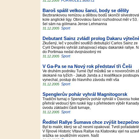
FORMULE1.auto.cz
31.12.2005
Baroš spálil velkou šanci, body se dělily
Bezbrankovou remízou a dělbou bodů skončil silvestrovský
kole anglické ligy. Obrovskou šanci rozhodnout měl v 53.
šel sám na gólmana Jense Lehmanna
Sport
31.12.2005
Debutant Sainz zvládl prolog Dakaru výtečn
Zkušený, leč v pouštní soutěži debutující Carlos Sainz ze
Cyril Després vyhráli zahajovací etapu dakarské rallye
do Portimaa nedal dvojnásobný mi
Sport
31.12.2005
V Ga-Pa se na Nový rok představí tři Češi
Ve druhém podniku Turné čtyř můstků se v novoročním záv
skokané na lyžích - Jakub Janda a z kvalifikace postoupiv
vynechal, postup do hlavního závodu měl vša
Sport
31.12.2005
Spenglerův pohár vyhrál Magnitogorsk
Tradiční turnaj o Spenglerův pohár vyhráli v Davosu hoke
přehrál vedoucí tým ruské ligy s přehledem výběr Kanady 
úvodu základní části turnaje,
Sport
31.12.2005
Ředitel Rallye Šumava chce zvýšit bezpečno
Byl to malér, který se už nesmí opakovat. Tvrdí pořadat
V říjnové Historic Vltava Rallye na Klatovsku vjel na uzav
srážka se soutěžním vozem. Našt