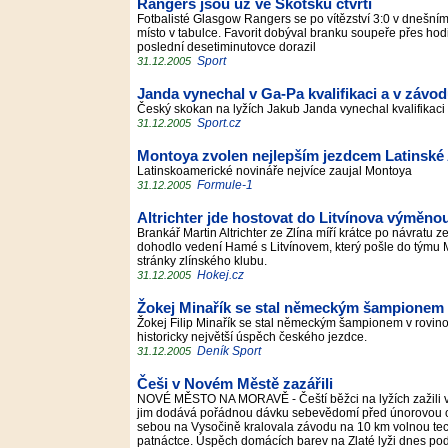
Rangers jsou už ve Skotsku čtvrtí
Fotbalisté Glasgow Rangers se po vítězství 3:0 v dnešní
místo v tabulce. Favorit dobýval branku soupeře přes hodi
poslední desetiminutovce dorazil
Sport
31.12.2005
Janda vynechal v Ga-Pa kvalifikaci a v závo
Český skokan na lyžích Jakub Janda vynechal kvalifikaci 
Sport.cz
31.12.2005
Montoya zvolen nejlepším jezdcem Latinské
Latinskoamerické novináře nejvíce zaujal Montoya
Formule-1
31.12.2005
Altrichter jde hostovat do Litvínova výměno
Brankář Martin Altrichter ze Zlína míří krátce po návratu
dohodlo vedení Hamé s Litvínovem, který pošle do týmu M
stránky zlínského klubu.
Hokej.cz
31.12.2005
Žokej Minařík se stal německým šampionem
Žokej Filip Minařík se stal německým šampionem v rovinový
historicky největší úspěch českého jezdce.
Deník Sport
31.12.2005
Češi v Novém Městě zazářili
NOVÉ MĚSTO NA MORAVĚ - Čeští běžci na lyžích zažili 
jim dodává pořádnou dávku sebevědomí před únorovou 
sebou na Vysočině kralovala závodu na 10 km volnou te
patnáctce. Úspěch domácích barev na Zlaté lyži dnes podtr