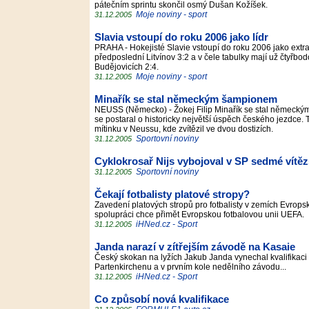
pátečním sprintu skončil osmý Dušan Kožíšek.
Moje noviny - sport
31.12.2005
Slavia vstoupí do roku 2006 jako lídr
PRAHA - Hokejisté Slavie vstoupí do roku 2006 jako extral
předposlední Litvínov 3:2 a v čele tabulky mají už čtyřbo
Budějovicích 2:4.
Moje noviny - sport
31.12.2005
Minařík se stal německým šampionem
NEUSS (Německo) - Žokej Filip Minařík se stal německým 
se postaral o historicky největší úspěch českého jezdce. T
mítinku v Neussu, kde zvítězil ve dvou dostizích.
Sportovní noviny
31.12.2005
Cyklokrosař Nijs vybojoval v SP sedmé vítěz
Sportovní noviny
31.12.2005
Čekají fotbalisty platové stropy?
Zavedení platových stropů pro fotbalisty v zemích Evrops
spolupráci chce přimět Evropskou fotbalovou unii UEFA.
iHNed.cz - Sport
31.12.2005
Janda narazí v zítřejším závodě na Kasaie
Český skokan na lyžích Jakub Janda vynechal kvalifikaci
Partenkirchenu a v prvním kole nedělního závodu...
iHNed.cz - Sport
31.12.2005
Co způsobí nová kvalifikace