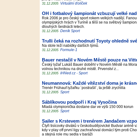
Virtuální ďolíček
31.12.2005
OH i fotbalový šampionát vzbuzují velké nad
Rok 2006 je pro český sport rokem velkých nadějí. Fanou
olympijských hrách v Turíně a těší se na světový šampioná
dlouhých šestnácti letech.
Deník Sport
31.12.2005
Trulli čeká na rozhodnutí Toyoty ohledně sv
Na stole leží nabídky dalších týmů.
Formule-1
31.12.2005
Bauer nestačil v Novém Městě pouze na Vitt
Český lyžař Lukáš Bauer doběhl v Novém Městě na Mora
volnou technikou na druhé místě. Prvenství z...
iHNed.cz - Sport
31.12.2005
Neumannová: Každé vítězství doma je krásn
Trenér Frühauf lyžařku ´postrašil´, ta ještě zrychlila
Sport
31.12.2005
Sáblíkovou podpoří i Kraj Vysočina
Mladá olympionička dostane dar ve výši 150 000 korun
Sport
31.12.2005
Sailer s Krstevem i trenérem Jandačem vzp
Čtyři tisícovky diváků v českobudějovické Budvar aréně 
kdy v play off první ligy zachraňoval domácí tým proti C
a stejná role mu sedla v baráži