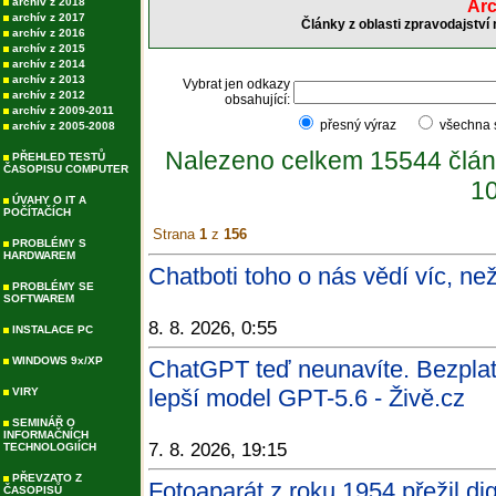
archív z 2018
Arc
archív z 2017
Články z oblasti zpravodajství
archív z 2016
archív z 2015
archív z 2014
archív z 2013
Vybrat jen odkazy
archív z 2012
obsahující:
archív z 2009-2011
přesný výraz
všechna
archív z 2005-2008
Nalezeno celkem 15544 člán
PŘEHLED TESTŮ
ČASOPISU COMPUTER
10
ÚVAHY O IT A
POČÍTAČÍCH
Strana
1
z
156
PROBLÉMY S
HARDWAREM
Chatboti toho o nás vědí víc, ne
PROBLÉMY SE
SOFTWAREM
8. 8. 2026, 0:55
INSTALACE PC
WINDOWS 9x/XP
ChatGPT teď neunavíte. Bezpla
lepší model GPT-5.6 - Živě.cz
VIRY
SEMINÁŘ O
INFORMAČNÍCH
7. 8. 2026, 19:15
TECHNOLOGIÍCH
PŘEVZATO Z
Fotoaparát z roku 1954 přežil dig
ČASOPISŮ