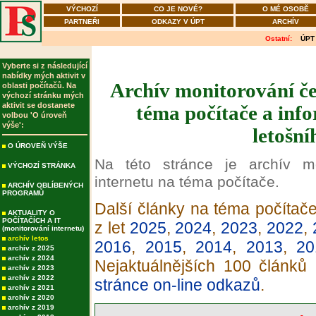
VÝCHOZÍ
CO JE NOVÉ?
O MÉ OSOBĚ
PARTNEŘI
ODKAZY V ÚPT
ARCHÍV
Ostatní:
ÚPT
Vyberte si z následující
nabídky mých aktivit v
Archív monitorování če
oblasti počítačů. Na
výchozí stránku mých
aktivit se dostanete
téma počítače a info
volbou 'O úroveň
výše':
letošní
O ÚROVEŇ VÝŠE
Na této stránce je archív m
VÝCHOZÍ STRÁNKA
internetu na téma počítače.
ARCHÍV OBLÍBENÝCH
PROGRAMŮ
Další články na téma počítače
AKTUALITY O
POČÍTAČÍCH A IT
z let
2025
,
2024
,
2023
,
2022
,
(monitorování internetu)
archív letos
2016
,
2015
,
2014
,
2013
,
20
archív z 2025
archív z 2024
Nejaktuálnějších 100 článků
archív z 2023
archív z 2022
stránce on-line odkazů
.
archív z 2021
archív z 2020
archív z 2019