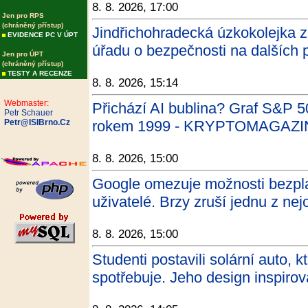
8. 8. 2026, 17:00
Jen pro RPS
(chráněný přístup)
Jindřichohradecká úzkokolejka 
EVIDENCE PC V ÚPT
úřadu o bezpečnosti na dalších p
Jen pro ÚPT
(chráněný přístup)
TESTY A RECENZE
8. 8. 2026, 15:14
Webmaster:
Přichází AI bublina? Graf S&P 5
Petr Schauer
Petr@ISIBrno.Cz
rokem 1999 - KRYPTOMAGAZI
8. 8. 2026, 15:00
Google omezuje možnosti bezpla
uživatelé. Brzy zruší jednu z nej
8. 8. 2026, 15:00
Studenti postavili solární auto, k
spotřebuje. Jeho design inspiro