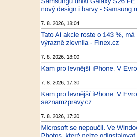
Samsungu unikl Galaxy S26 FE na
nový design i barvy - Samsung 
7. 8. 2026, 18:04
Tato AI akcie roste o 143 %, má
výrazně zlevnila - Finex.cz
7. 8. 2026, 18:00
Kam pro levnější iPhone. V Evr
7. 8. 2026, 17:30
Kam pro levnější iPhone. V Evro
seznamzpravy.cz
7. 8. 2026, 17:30
Microsoft se nepoučil. Ve Windo
Photos, které nelze odinstalovat 