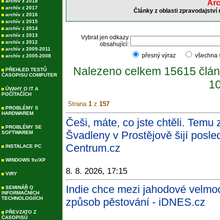
archív z 2018
Arc
archív z 2017
Články z oblasti zpravodajství
archív z 2016
archív z 2015
archív z 2014
archív z 2013
Vybrat jen odkazy
archív z 2012
obsahující:
archív z 2009-2011
přesný výraz
všechna
archív z 2005-2008
Nalezeno celkem 15615 člán
PŘEHLED TESTŮ
ČASOPISU COMPUTER
10
ÚVAHY O IT A
POČÍTAČÍCH
Strana
1
z
157
PROBLÉMY S
HARDWAREM
Češi, máte, co jste chtěli. Temu 
PROBLÉMY SE
Švadleny v Prostějově šijí posled
SOFTWAREM
Centrum.cz
INSTALACE PC
WINDOWS 9x/XP
8. 8. 2026, 17:15
VIRY
Indie chce mezi jahodové velmoc
SEMINÁŘ O
INFORMAČNÍCH
TECHNOLOGIÍCH
způsob pěstování - iDNES.cz
PŘEVZATO Z
ČASOPISŮ