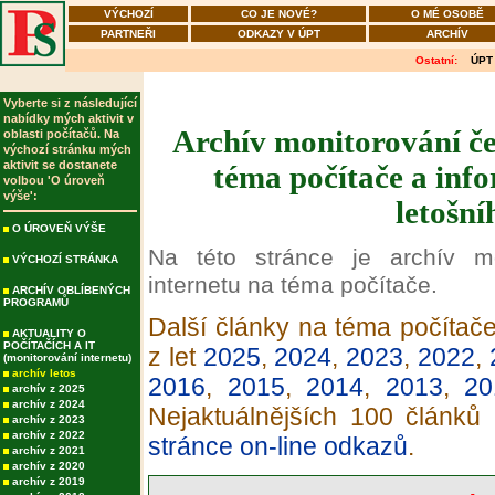
VÝCHOZÍ
CO JE NOVÉ?
O MÉ OSOBĚ
PARTNEŘI
ODKAZY V ÚPT
ARCHÍV
Ostatní:
ÚPT
Vyberte si z následující
nabídky mých aktivit v
Archív monitorování če
oblasti počítačů. Na
výchozí stránku mých
aktivit se dostanete
téma počítače a info
volbou 'O úroveň
výše':
letošní
O ÚROVEŇ VÝŠE
Na této stránce je archív m
VÝCHOZÍ STRÁNKA
internetu na téma počítače.
ARCHÍV OBLÍBENÝCH
PROGRAMŮ
Další články na téma počítače
AKTUALITY O
POČÍTAČÍCH A IT
z let
2025
,
2024
,
2023
,
2022
,
(monitorování internetu)
archív letos
2016
,
2015
,
2014
,
2013
,
20
archív z 2025
archív z 2024
Nejaktuálnějších 100 článků
archív z 2023
archív z 2022
stránce on-line odkazů
.
archív z 2021
archív z 2020
archív z 2019