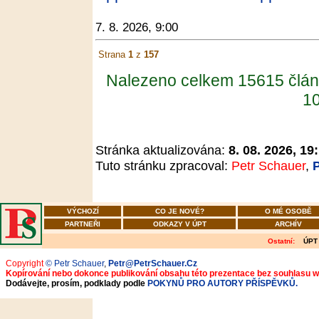
7. 8. 2026, 9:00
Strana
1
z
157
Nalezeno celkem 15615 člán
10
Stránka aktualizována:
8. 08. 2026, 19
Tuto stránku zpracoval:
Petr Schauer
,
VÝCHOZÍ
CO JE NOVÉ?
O MÉ OSOBĚ
PARTNEŘI
ODKAZY V ÚPT
ARCHÍV
Ostatní:
ÚPT
Copyright
© Petr Schauer
,
Petr@PetrSchauer.Cz
Kopírování nebo dokonce publikování obsahu této prezentace bez souhlasu 
Dodávejte, prosím, podklady podle
POKYNŮ PRO AUTORY PŘÍSPĚVKŮ.