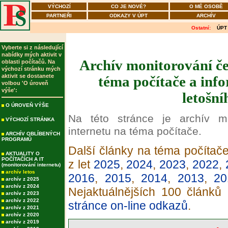
VÝCHOZÍ
CO JE NOVÉ?
O MÉ OSOBĚ
PARTNEŘI
ODKAZY V ÚPT
ARCHÍV
Ostatní:
ÚPT
Vyberte si z následující
nabídky mých aktivit v
Archív monitorování če
oblasti počítačů. Na
výchozí stránku mých
aktivit se dostanete
téma počítače a info
volbou 'O úroveň
výše':
letošní
O ÚROVEŇ VÝŠE
Na této stránce je archív m
VÝCHOZÍ STRÁNKA
internetu na téma počítače.
ARCHÍV OBLÍBENÝCH
PROGRAMŮ
Další články na téma počítače
AKTUALITY O
POČÍTAČÍCH A IT
z let
2025
,
2024
,
2023
,
2022
,
(monitorování internetu)
archív letos
2016
,
2015
,
2014
,
2013
,
20
archív z 2025
archív z 2024
Nejaktuálnějších 100 článků
archív z 2023
archív z 2022
stránce on-line odkazů
.
archív z 2021
archív z 2020
archív z 2019