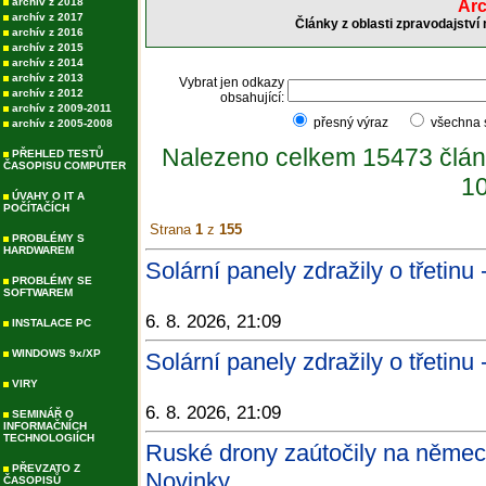
archív z 2018
Arc
archív z 2017
Články z oblasti zpravodajství
archív z 2016
archív z 2015
archív z 2014
archív z 2013
Vybrat jen odkazy
archív z 2012
obsahující:
archív z 2009-2011
přesný výraz
všechna
archív z 2005-2008
Nalezeno celkem 15473 člán
PŘEHLED TESTŮ
ČASOPISU COMPUTER
10
ÚVAHY O IT A
POČÍTAČÍCH
Strana
1
z
155
PROBLÉMY S
HARDWAREM
Solární panely zdražily o třetinu
PROBLÉMY SE
SOFTWAREM
6. 8. 2026, 21:09
INSTALACE PC
WINDOWS 9x/XP
Solární panely zdražily o třetinu 
VIRY
6. 8. 2026, 21:09
SEMINÁŘ O
INFORMAČNÍCH
TECHNOLOGIÍCH
Ruské drony zaútočily na němec
PŘEVZATO Z
Novinky
ČASOPISŮ