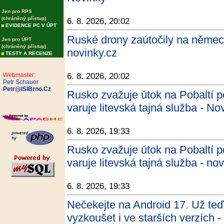
Jen pro RPS
(chráněný přístup)
6. 8. 2026, 20:02
EVIDENCE PC V ÚPT
Ruské drony zaútočily na němec
Jen pro ÚPT
(chráněný přístup)
novinky.cz
TESTY A RECENZE
Webmaster:
6. 8. 2026, 20:02
Petr Schauer
Petr@ISIBrno.Cz
Rusko zvažuje útok na Pobaltí p
varuje litevská tajná služba - No
6. 8. 2026, 19:33
Rusko zvažuje útok na Pobaltí p
varuje litevská tajná služba - no
6. 8. 2026, 19:33
Nečekejte na Android 17. Už teď 
vyzkoušet i ve starších verzích 