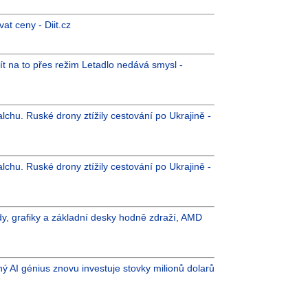
t ceny - Diit.cz
 jít na to přes režim Letadlo nedává smysl -
lchu. Ruské drony ztížily cestování po Ukrajině -
lchu. Ruské drony ztížily cestování po Ukrajině -
y, grafiky a základní desky hodně zdraží, AMD
jný AI génius znovu investuje stovky milionů dolarů