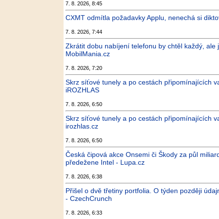
7. 8. 2026, 8:45
CXMT odmítla požadavky Applu, nenechá si diktova
7. 8. 2026, 7:44
Zkrátit dobu nabíjení telefonu by chtěl každý, ale
MobilMania.cz
7. 8. 2026, 7:20
Skrz síťové tunely a po cestách připomínajících va
iROZHLAS
7. 8. 2026, 6:50
Skrz síťové tunely a po cestách připomínajících va
irozhlas.cz
7. 8. 2026, 6:50
Česká čipová akce Onsemi či Škody za půl miliard
předežene Intel - Lupa.cz
7. 8. 2026, 6:38
Přišel o dvě třetiny portfolia. O týden později úda
- CzechCrunch
7. 8. 2026, 6:33