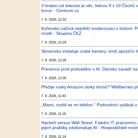
V krabici od televize je věc, kterou 9 z 10 Čechů v
korun - Centrum.cz
7. 8. 2026, 12:33
Kořensko zažívá největší modernizaci v historii. P
místě - Skupina ČEZ
7. 8. 2026, 12:29
Slovensko instaluje ruské kamery, tvrdí opoziční 
7. 8. 2026, 12:28
Prevence proti podvádění s AI. Dánsko zavádí na 
7. 8. 2026, 12:05
Přežije ruský Amazon útoky dronů? Wildberries při
7. 8. 2026, 11:43
„Mami, rozbil se mi telefon.“ Podvodníci vylákali z
7. 8. 2026, 11:16
Hackeři versus Wall Street. Falešní IT pracovníci
jejich praktiky zdokonaluje AI - Hospodářské novi
7. 8. 2026, 11:14