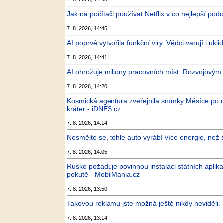
Jak na počítači používat Netflix v co nejlepší po
7. 8. 2026, 14:45
AI poprvé vytvořila funkční viry. Vědci varují i ukli
7. 8. 2026, 14:41
AI ohrožuje miliony pracovních míst. Rozvojový
7. 8. 2026, 14:20
Kosmická agentura zveřejnila snímky Měsíce po 
kráter - iDNES.cz
7. 8. 2026, 14:14
Nesmějte se, tohle auto vyrábí více energie, než s
7. 8. 2026, 14:05
Rusko požaduje povinnou instalaci státních aplika
pokutě - MobilMania.cz
7. 8. 2026, 13:50
Takovou reklamu jste možná ještě nikdy neviděli.
7. 8. 2026, 13:14