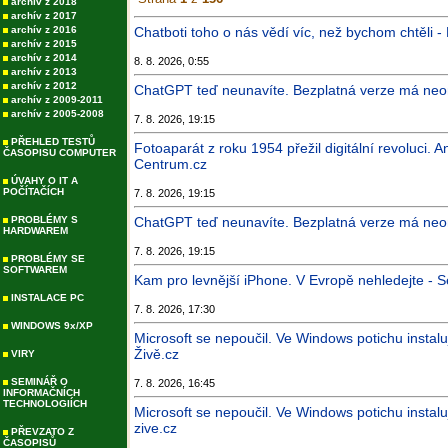
archív z 2018
archív z 2017
archív z 2016
Chatboti toho o nás vědí víc, než bychom chtěli -
archív z 2015
archív z 2014
8. 8. 2026, 0:55
archív z 2013
archív z 2012
ChatGPT teď neunavíte. Bezplatná verze má neom
archív z 2009-2011
archív z 2005-2008
7. 8. 2026, 19:15
PŘEHLED TESTŮ
Fotoaparát z roku 1954 přežil digitální revoluci. 
ČASOPISU COMPUTER
Centrum.cz
ÚVAHY O IT A
POČÍTAČÍCH
7. 8. 2026, 19:15
PROBLÉMY S
ChatGPT teď neunavíte. Bezplatná verze má neom
HARDWAREM
7. 8. 2026, 19:15
PROBLÉMY SE
SOFTWAREM
Kam pro levnější iPhone. V Evropě nehledejte -
INSTALACE PC
7. 8. 2026, 17:30
WINDOWS 9x/XP
Microsoft se nepoučil. Ve Windows potichu instalu
Živě.cz
VIRY
SEMINÁŘ O
7. 8. 2026, 16:45
INFORMAČNÍCH
TECHNOLOGIÍCH
Microsoft se nepoučil. Ve Windows potichu instalu
zive.cz
PŘEVZATO Z
ČASOPISŮ