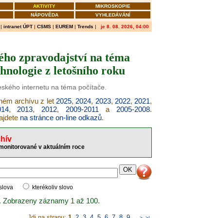
AKTIVITY
MIKROSKOPIE
NÁPOVĚDA
VYHLEDÁVÁNÍ
|
intranet ÚPT
|
CSMS
|
EUREM
|
Trends
|
je 8. 08. 2026, 04:00
ého zpravodajství na téma
hnologie z letošního roku
českého internetu na téma počítače.
šném archívu z let
2025
,
2024
,
2023
,
2022
,
2021
,
014
,
2013
,
2012
,
2009-2011
a
2005-2008
.
najdete
na stránce on-line odkazů
.
hív
 monitorované v aktuálním roce
 slova
kterékoliv slovo
. Zobrazeny záznamy 1 až 100.
Jdi na stranu:
1
,
2
,
3
,
4
,
5
,
6
,
7
,
8
,
9
..
>
>|