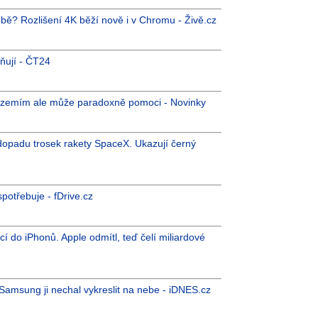
době? Rozlišení 4K běží nově i v Chromu - Živě.cz
dňují - ČT24
m zemím ale může paradoxně pomoci - Novinky
dopadu trosek rakety SpaceX. Ukazují černý
potřebuje - fDrive.cz
cí do iPhonů. Apple odmítl, teď čelí miliardové
 Samsung ji nechal vykreslit na nebe - iDNES.cz