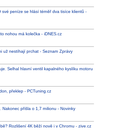
O své peníze se hlásí téměř dva tisíce klientů -
sto nohou má kolečka - iDNES.cz
i už nestíhají prchat - Seznam Zprávy
e. Selhal hlavní ventil kapalného kyslíku motoru
rdon, překlep - PCTuning.cz
. Nakonec přišla o 1,7 milionu - Novinky
době? Rozlišení 4K běží nově i v Chromu - zive.cz