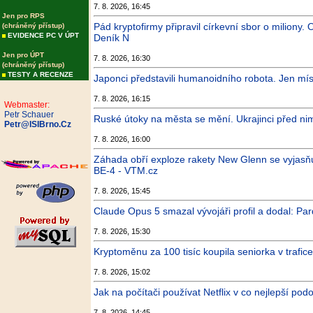
7. 8. 2026, 16:45
Jen pro RPS
Pád kryptofirmy připravil církevní sbor o miliony. 
(chráněný přístup)
EVIDENCE PC V ÚPT
Deník N
Jen pro ÚPT
7. 8. 2026, 16:30
(chráněný přístup)
TESTY A RECENZE
Japonci představili humanoidního robota. Jen mí
7. 8. 2026, 16:15
Webmaster:
Petr Schauer
Ruské útoky na města se mění. Ukrajinci před nim
Petr@ISIBrno.Cz
7. 8. 2026, 16:00
Záhada obří exploze rakety New Glenn se vyjasňuj
BE-4 - VTM.cz
7. 8. 2026, 15:45
Claude Opus 5 smazal vývojáři profil a dodal: Pa
7. 8. 2026, 15:30
Kryptoměnu za 100 tisíc koupila seniorka v trafice
7. 8. 2026, 15:02
Jak na počítači používat Netflix v co nejlepší po
7. 8. 2026, 14:45