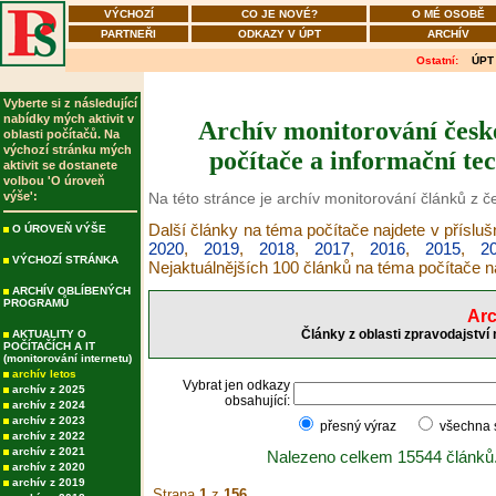
VÝCHOZÍ
CO JE NOVÉ?
O MÉ OSOBĚ
PARTNEŘI
ODKAZY V ÚPT
ARCHÍV
Ostatní:
ÚPT
Vyberte si z následující
nabídky mých aktivit v
Archív monitorování česk
oblasti počítačů. Na
výchozí stránku mých
počítače a informační tec
aktivit se dostanete
volbou 'O úroveň
výše':
Na této stránce je archív monitorování článků z 
Další články na téma počítače najdete v příslu
O ÚROVEŇ VÝŠE
2020
,
2019
,
2018
,
2017
,
2016
,
2015
,
2
VÝCHOZÍ STRÁNKA
Nejaktuálnějších 100 článků na téma počítače 
ARCHÍV OBLÍBENÝCH
PROGRAMŮ
Arc
Články z oblasti zpravodajství
AKTUALITY O
POČÍTAČÍCH A IT
(monitorování internetu)
archív letos
Vybrat jen odkazy
archív z 2025
obsahující:
archív z 2024
archív z 2023
přesný výraz
všechna
archív z 2022
archív z 2021
Nalezeno celkem 15544 článků
archív z 2020
archív z 2019
Strana
1
z
156