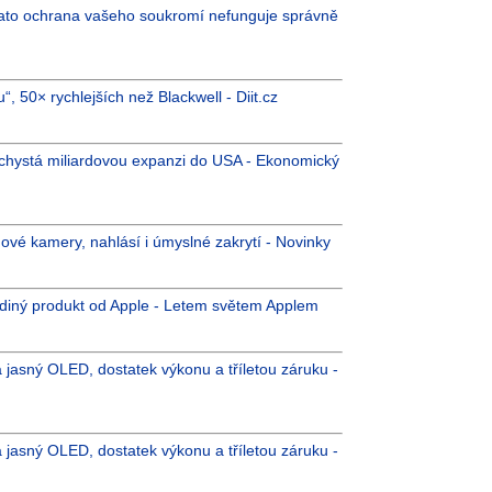
 Tato ochrana vašeho soukromí nefunguje správně
 50× rychlejších než Blackwell - Diit.cz
a chystá miliardovou expanzi do USA - Ekonomický
ové kamery, nahlásí i úmyslné zakrytí - Novinky
ediný produkt od Apple - Letem světem Applem
 jasný OLED, dostatek výkonu a tříletou záruku -
 jasný OLED, dostatek výkonu a tříletou záruku -