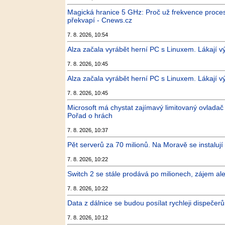
Magická hranice 5 GHz: Proč už frekvence proc
překvapí - Cnews.cz
7. 8. 2026, 10:54
Alza začala vyrábět herní PC s Linuxem. Lákají v
7. 8. 2026, 10:45
Alza začala vyrábět herní PC s Linuxem. Lákají v
7. 8. 2026, 10:45
Microsoft má chystat zajímavý limitovaný ovladač
Pořad o hrách
7. 8. 2026, 10:37
Pět serverů za 70 milionů. Na Moravě se instalují 
7. 8. 2026, 10:22
Switch 2 se stále prodává po milionech, zájem al
7. 8. 2026, 10:22
Data z dálnice se budou posílat rychleji dispečer
7. 8. 2026, 10:12