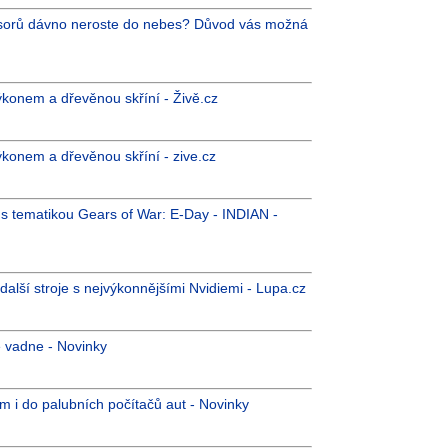
esorů dávno neroste do nebes? Důvod vás možná
ýkonem a dřevěnou skříní - Živě.cz
ýkonem a dřevěnou skříní - zive.cz
 s tematikou Gears of War: E-Day - INDIAN -
další stroje s nejvýkonnějšími Nvidiemi - Lupa.cz
e vadne - Novinky
ům i do palubních počítačů aut - Novinky