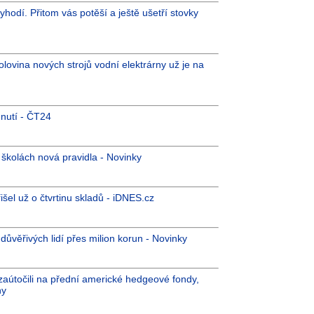
yhodí. Přitom vás potěší a ještě ušetří stovky
olovina nových strojů vodní elektrárny už je na
hnutí - ČT24
školách nová pravidla - Novinky
šel už o čtvrtinu skladů - iDNES.cz
 důvěřivých lidí přes milion korun - Novinky
 zaútočili na přední americké hedgeové fondy,
ny