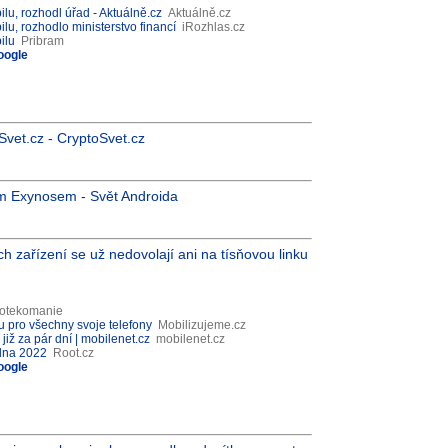
ilu, rozhodl úřad - Aktuálně.cz
Aktuálně.cz
ilu, rozhodlo ministerstvo financí
iRozhlas.cz
ilu
Pribram
oogle
oSvet.cz - CryptoSvet.cz
m Exynosem - Svět Androida
ch zařízení se už nedovolají ani na tísňovou linku
otekomanie
u pro všechny svoje telefony
Mobilizujeme.cz
již za pár dní | mobilenet.cz
mobilenet.cz
edna 2022
Root.cz
oogle