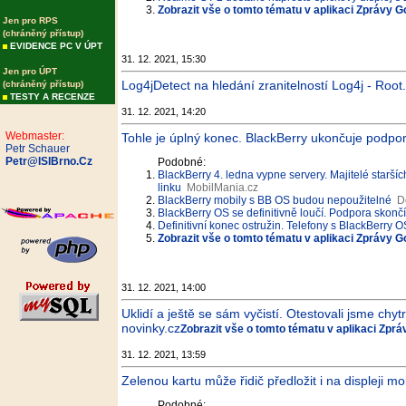
Zobrazit vše o tomto tématu v aplikaci Zprávy G
Jen pro RPS
(chráněný přístup)
EVIDENCE PC V ÚPT
31. 12. 2021, 15:30
Jen pro ÚPT
Log4jDetect na hledání zranitelností Log4j - Root
(chráněný přístup)
TESTY A RECENZE
31. 12. 2021, 14:20
Webmaster:
Tohle je úplný konec. BlackBerry ukončuje podpor
Petr Schauer
Petr@ISIBrno.Cz
Podobné:
BlackBerry 4. ledna vypne servery. Majitelé staršíc
linku
MobilMania.cz
BlackBerry mobily s BB OS budou nepoužitelné
D
BlackBerry OS se definitivně loučí. Podpora skončí 
Definitivní konec ostružin. Telefony s BlackBerry
Zobrazit vše o tomto tématu v aplikaci Zprávy G
31. 12. 2021, 14:00
Uklidí a ještě se sám vyčistí. Otestovali jsme ch
novinky.cz
Zobrazit vše o tomto tématu v aplikaci Zpr
31. 12. 2021, 13:59
Zelenou kartu může řidič předložit i na displeji mo
Podobné: