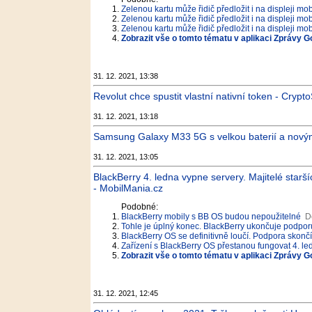
Zelenou kartu může řidič předložit i na displeji mob
Zelenou kartu může řidič předložit i na displeji mob
Zelenou kartu může řidič předložit i na displeji mob
Zobrazit vše o tomto tématu v aplikaci Zprávy G
31. 12. 2021, 13:38
Revolut chce spustit vlastní nativní token - Crypt
31. 12. 2021, 13:18
Samsung Galaxy M33 5G s velkou baterií a nový
31. 12. 2021, 13:05
BlackBerry 4. ledna vypne servery. Majitelé starší
- MobilMania.cz
Podobné:
BlackBerry mobily s BB OS budou nepoužitelné
D
Tohle je úplný konec. BlackBerry ukončuje podpor
BlackBerry OS se definitivně loučí. Podpora skončí 
Zařízení s BlackBerry OS přestanou fungovat 4. l
Zobrazit vše o tomto tématu v aplikaci Zprávy G
31. 12. 2021, 12:45