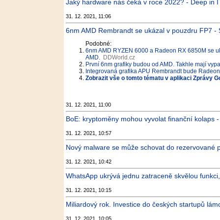
Jaký hardware nás čeká v roce 2022? - Deep in I
31. 12. 2021, 11:06
6nm AMD Rembrandt se ukázal v pouzdru FP7 - 
Podobné:
6nm AMD RYZEN 6000 a Radeon RX 6850M se uka
AMD.
DDWorld.cz
První 6nm grafiky budou od AMD. Takhle mají vy
Integrovaná grafika APU Rembrandt bude Radeon 
Zobrazit vše o tomto tématu v aplikaci Zprávy G
31. 12. 2021, 11:00
BoE: kryptoměny mohou vyvolat finanční kolaps -
31. 12. 2021, 10:57
Nový malware se může schovat do rezervované p
31. 12. 2021, 10:42
WhatsApp ukrývá jednu zatraceně skvělou funkci, 
31. 12. 2021, 10:15
Miliardový rok. Investice do českých startupů lám
31. 12. 2021, 10:05