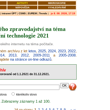
AKTIVITY
MIKROSKOPIE
NÁPOVĚDA
VYHLEDÁVÁNÍ
|
intranet ÚPT
|
CSMS
|
EUREM
|
Trends
|
je 8. 08. 2026, 17:19
ého zpravodajství na téma
ní technologie 2021
českého internetu na téma počítače.
šném archívu z let
letos
,
2025
,
2024
,
2023
,
2022
,
014
,
2013
,
2012
,
2009-2011
a
2005-2008
.
najdete
na stránce on-line odkazů
.
hív
torované od 1.1.2021 do 31.12.2021.
 slova
kterékoliv slovo
. Zobrazeny záznamy 1 až 100.
Jdi na stranu:
1
,
2
,
3
,
4
,
5
,
6
,
7
,
8
,
9
..
>
>|