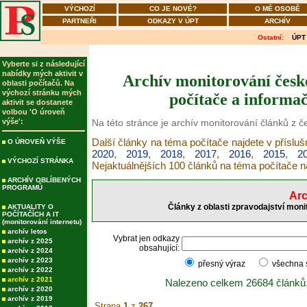
VÝCHOZÍ
CO JE NOVÉ?
O MÉ OSOBĚ
PARTNEŘI
ODKAZY V ÚPT
ARCHÍV
Ostatní:
ÚPT
Vyberte si z následující
nabídky mých aktivit v
Archív monitorování česk
oblasti počítačů. Na
výchozí stránku mých
počítače a informač
aktivit se dostanete
volbou 'O úroveň
výše':
Na této stránce je archív monitorování článků z 
Další články na téma počítače najdete v příslu
O ÚROVEŇ VÝŠE
2020
,
2019
,
2018
,
2017
,
2016
,
2015
,
2
VÝCHOZÍ STRÁNKA
Nejaktuálnějších 100 článků na téma počítače 
ARCHÍV OBLÍBENÝCH
PROGRAMŮ
Arc
Články z oblasti zpravodajství moni
AKTUALITY O
POČÍTAČÍCH A IT
(monitorování internetu)
archív letos
Vybrat jen odkazy
archív z 2025
obsahující:
archív z 2024
archív z 2023
přesný výraz
všechna
archív z 2022
archív z 2021
Nalezeno celkem 26684 článků
archív z 2020
archív z 2019
Strana
1
z
267