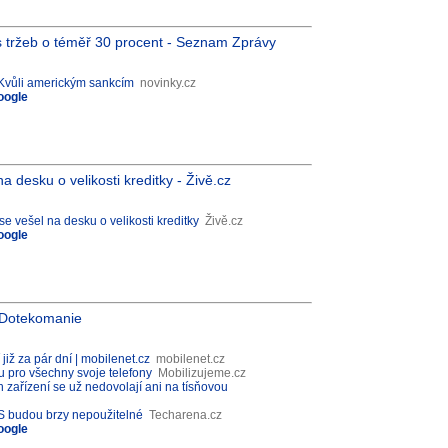
 tržeb o téměř 30 procent - Seznam Zprávy
 Kvůli americkým sankcím
novinky.cz
oogle
 desku o velikosti kreditky - Živě.cz
e vešel na desku o velikosti kreditky
Živě.cz
oogle
- Dotekomanie
již za pár dní | mobilenet.cz
mobilenet.cz
u pro všechny svoje telefony
Mobilizujeme.cz
h zařízení se už nedovolají ani na tísňovou
 OS budou brzy nepoužitelné
Techarena.cz
oogle