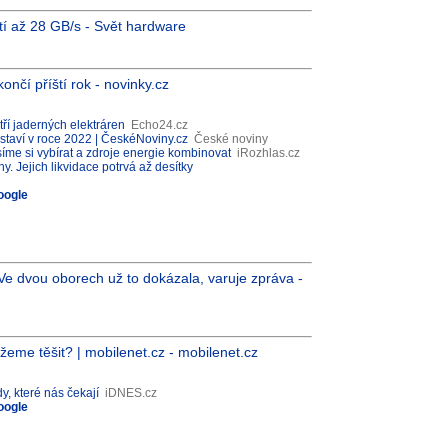
stí až 28 GB/s - Svět hardware
ončí příští rok - novinky.cz
ří jaderných elektráren
Echo24.cz
dstaví v roce 2022 | ČeskéNoviny.cz
České noviny
íme si vybírat a zdroje energie kombinovat
iRozhlas.cz
. Jejich likvidace potrvá až desítky
oogle
 Ve dvou oborech už to dokázala, varuje zpráva -
eme těšit? | mobilenet.cz - mobilenet.cz
, které nás čekají
iDNES.cz
oogle