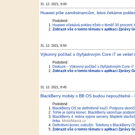
31. 12. 2021, 9:00
Huawei píše zaměstnancům, letos čekáme pokles
Podobné:
Huawei očekává pokles tržeb o téměř 30 procent.
Zobrazit vše o tomto tématu v aplikaci Zprávy G
31. 12. 2021, 8:50
Výkonný počítač s čtyřjádrovým Core i7 se vešel na
Podobné:
Diskuze – Výkonný počítač s čtyřjádrovým Core i7 s
Zobrazit vše o tomto tématu v aplikaci Zprávy G
31. 12. 2021, 8:45
BlackBerry mobily s BB OS budou nepoužitelné 
Podobné:
BlackBerry OS se definitivně loučí. Podpora skončí 
Tohle je úplný konec. BlackBerry ukončuje podpor
BlackBerry 4. ledna vypne servery. Majitelé staršíc
linku
MobilMania.cz
Definitivní konec ostružin. Telefony s BlackBerry
Zobrazit vše o tomto tématu v aplikaci Zprávy G