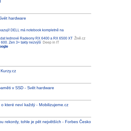
T
Svět hardware
zují! DELL má notebook kompletně na
padat lednové Radeony RX 6400 a RX 6500 XT
Živě.cz
600. Zen 3+ takty nezvýší
Deep in IT
oogle
 Kurzy.cz
aměti v SSD - Svět hardware
o které neví každý - Mobilizujeme.cz
ou rekordy, tohle je pět největších - Forbes Česko