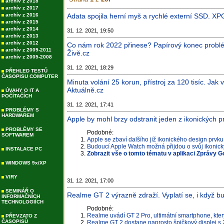
archív z 2018
archív z 2017
archív z 2016
Adata spojila herní myš a rychlé externí SSD. XP
archív z 2015
archív z 2014
31. 12. 2021, 19:50
archív z 2013
archív z 2012
Co nám rok 2022 přinese? Papírový konec prob
archív z 2009-2011
Živě.cz
archív z 2005-2008
31. 12. 2021, 18:29
PŘEHLED TESTŮ
ČASOPISU COMPUTER
Minuta volání 25 korun, přístroj za 120 tisíc. Jak
Aktuálně.cz
ÚVAHY O IT A
POČÍTAČÍCH
31. 12. 2021, 17:41
PROBLÉMY S
HARDWAREM
Apple by mohl brzy odstranit jeden z ikonických p
PROBLÉMY SE
Podobné:
SOFTWAREM
Apple se zbaví dalšího již ikonického design prvk
Budoucí Apple Watch možná přijdou o svůj ikonick
INSTALACE PC
Zobrazit vše o tomto tématu v aplikaci Zprávy G
WINDOWS 9x/XP
VIRY
31. 12. 2021, 17:00
SEMINÁŘ O
Realme GT 2 výrazně zdraží. Vyplatí se, i když bu
INFORMAČNÍCH
TECHNOLOGIÍCH
Podobné:
Realme uvádí GT 2 Pro, ultimátní smartphone, který
PŘEVZATO Z
ČASOPISŮ
Realme GT 2 dostane naprosto špičkový displej s 