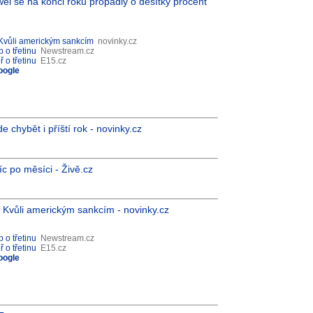
ei se na konci roku propadly o desítky procent
 Kvůli americkým sankcím
novinky.cz
 o třetinu
Newstream.cz
 o třetinu
E15.cz
oogle
chybět i příští rok - novinky.cz
íc po měsíci - Živě.cz
 Kvůli americkým sankcím - novinky.cz
 o třetinu
Newstream.cz
 o třetinu
E15.cz
oogle