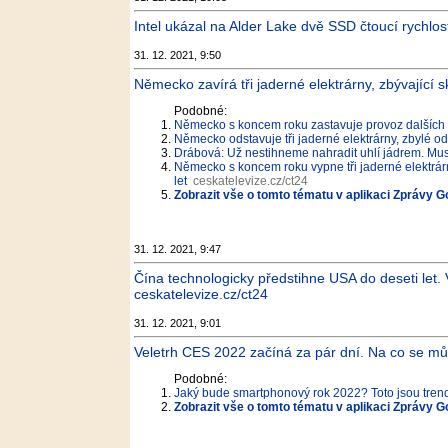
Intel ukázal na Alder Lake dvě SSD čtoucí rychlo
31. 12. 2021, 9:50
Německo zavírá tři jaderné elektrárny, zbývající sk
Podobné:
Německo s koncem roku zastavuje provoz dalších t
Německo odstavuje tři jaderné elektrárny, zbylé o
Drábová: Už nestihneme nahradit uhlí jádrem. Mus
Německo s koncem roku vypne tři jaderné elektrárny
let
ceskatelevize.cz/ct24
Zobrazit vše o tomto tématu v aplikaci Zprávy G
31. 12. 2021, 9:47
Čína technologicky předstihne USA do deseti let.
ceskatelevize.cz/ct24
31. 12. 2021, 9:01
Veletrh CES 2022 začíná za pár dní. Na co se můž
Podobné:
Jaký bude smartphonový rok 2022? Toto jsou trendy
Zobrazit vše o tomto tématu v aplikaci Zprávy G