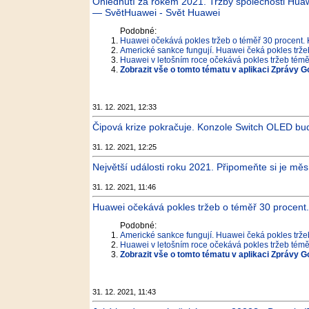
Ohlédnutí za rokem 2021. Tržby společnosti Huaw
— SvětHuawei - Svět Huawei
Podobné:
Huawei očekává pokles tržeb o téměř 30 procent.
Americké sankce fungují. Huawei čeká pokles tržeb
Huawei v letošním roce očekává pokles tržeb téměř
Zobrazit vše o tomto tématu v aplikaci Zprávy G
31. 12. 2021, 12:33
Čipová krize pokračuje. Konzole Switch OLED bude 
31. 12. 2021, 12:25
Největší události roku 2021. Připomeňte si je měs
31. 12. 2021, 11:46
Huawei očekává pokles tržeb o téměř 30 procent.
Podobné:
Americké sankce fungují. Huawei čeká pokles tržeb
Huawei v letošním roce očekává pokles tržeb téměř
Zobrazit vše o tomto tématu v aplikaci Zprávy G
31. 12. 2021, 11:43