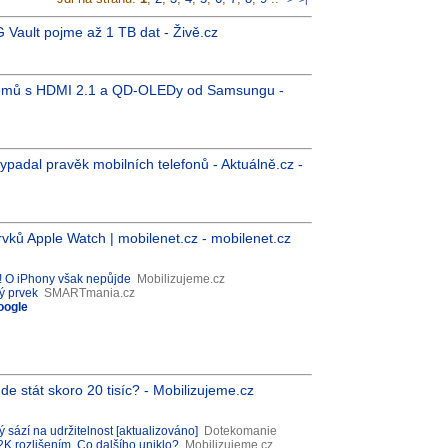
G Vault pojme až 1 TB dat - Živě.cz
lémů s HDMI 2.1 a QD-OLEDy od Samsungu -
 vypadal pravěk mobilních telefonů - Aktuálně.cz -
rvků Apple Watch | mobilenet.cz - mobilenet.cz
u! O iPhony však nepůjde
Mobilizujeme.cz
ý prvek
SMARTmania.cz
oogle
de stát skoro 20 tisíc? - Mobilizujeme.cz
 sází na udržitelnost [aktualizováno]
Dotekomanie
2K rozlišením. Co dalšího uniklo?
Mobilizujeme.cz