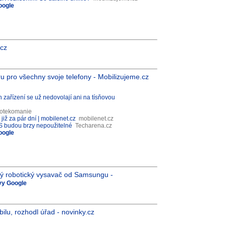
oogle
.cz
u pro všechny svoje telefony - Mobilizujeme.cz
h zařízení se už nedovolají ani na tísňovou
otekomanie
již za pár dní | mobilenet.cz
mobilenet.cz
 OS budou brzy nepoužitelné
Techarena.cz
oogle
ytrý robotický vysavač od Samsungu -
ávy Google
bilu, rozhodl úřad - novinky.cz