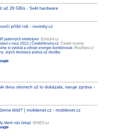
stí až 28 GB/s - Svět hardware
ončí příští rok - novinky.cz
ří jaderných elektráren
Echo24.cz
dstaví v roce 2022 | ČeskéNoviny.cz
České noviny
íme si vybírat a zdroje energie kombinovat
iRozhlas.cz
. Jejich likvidace potrvá až desítky
oogle
 Ve dvou oborech už to dokázala, varuje zpráva -
eme těšit? | mobilenet.cz - mobilenet.cz
, které nás čekají
iDNES.cz
oogle