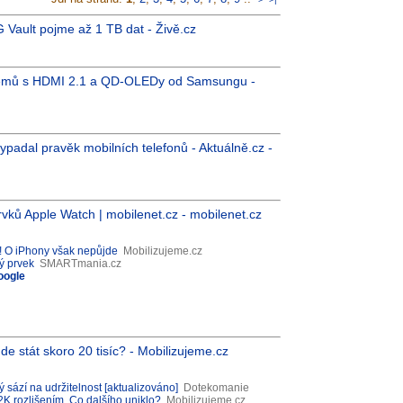
G Vault pojme až 1 TB dat - Živě.cz
lémů s HDMI 2.1 a QD-OLEDy od Samsungu -
 vypadal pravěk mobilních telefonů - Aktuálně.cz -
rvků Apple Watch | mobilenet.cz - mobilenet.cz
u! O iPhony však nepůjde
Mobilizujeme.cz
ý prvek
SMARTmania.cz
oogle
de stát skoro 20 tisíc? - Mobilizujeme.cz
 sází na udržitelnost [aktualizováno]
Dotekomanie
2K rozlišením. Co dalšího uniklo?
Mobilizujeme.cz