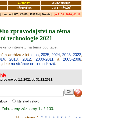
AKTIVITY
MIKROSKOPIE
NÁPOVĚDA
VYHLEDÁVÁNÍ
|
intranet ÚPT
|
CSMS
|
EUREM
|
Trends
|
je 7. 08. 2026, 01:10
ého zpravodajství na téma
ní technologie 2021
českého internetu na téma počítače.
šném archívu z let
letos
,
2025
,
2024
,
2023
,
2022
,
014
,
2013
,
2012
,
2009-2011
a
2005-2008
.
najdete
na stránce on-line odkazů
.
hív
torované od 1.1.2021 do 31.12.2021.
 slova
kterékoliv slovo
. Zobrazeny záznamy 1 až 100.
Jdi na stranu:
1
,
2
,
3
,
4
,
5
,
6
,
7
,
8
,
9
..
>
>|