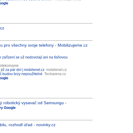
oogle
.cz
u pro všechny svoje telefony - Mobilizujeme.cz
h zařízení se už nedovolají ani na tísňovou
otekomanie
již za pár dní | mobilenet.cz
mobilenet.cz
 OS budou brzy nepoužitelné
Techarena.cz
oogle
ytrý robotický vysavač od Samsungu -
ávy Google
bilu, rozhodl úřad - novinky.cz