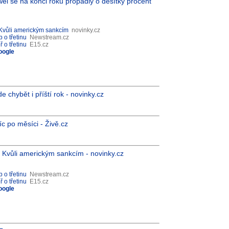
ei se na konci roku propadly o desítky procent
 Kvůli americkým sankcím
novinky.cz
 o třetinu
Newstream.cz
 o třetinu
E15.cz
oogle
chybět i příští rok - novinky.cz
íc po měsíci - Živě.cz
 Kvůli americkým sankcím - novinky.cz
 o třetinu
Newstream.cz
 o třetinu
E15.cz
oogle