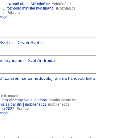
ilu, rozhodl úřad - Aktuálně.cz
Aktuálně.cz
ilu, rozhodlo ministerstvo financí
iRozhlas.cz
ilu
Pribram
oogle
oSvet.cz - CryptoSvet.cz
m Exynosem - Svět Androida
ch zařízení se už nedovolají ani na tísňovou linku
otekomanie
u pro všechny svoje telefony
Mobilizujeme.cz
již za pár dní | mobilenet.cz
mobilenet.cz
edna 2022
Root.cz
oogle