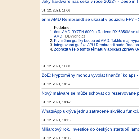
Jaký hardware nás čeká v roce 2022? - Deep in I
31. 12. 2021, 11:06
6nm AMD Rembrandt se ukázal v pouzdru FP7 - 
Podobné:
6nm AMD RYZEN 6000 a Radeon RX 6850M se uka
AMD.
DDWorld.cz
První 6nm grafiky budou od AMD. Takhle mají vy
Integrovaná grafika APU Rembrandt bude Radeon 
Zobrazit vše o tomto tématu v aplikaci Zprávy G
31. 12. 2021, 11:00
BoE: kryptoměny mohou vyvolat finanční kolaps -
31. 12. 2021, 10:57
Nový malware se může schovat do rezervované p
31. 12. 2021, 10:42
WhatsApp ukrývá jednu zatraceně skvělou funkci, 
31. 12. 2021, 10:15
Miliardový rok. Investice do českých startupů lám
31. 12. 2021, 10:05