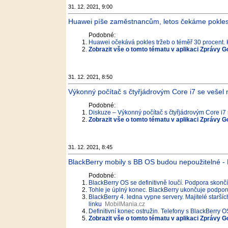
31. 12. 2021, 9:00
Huawei píše zaměstnancům, letos čekáme pokles
Podobné:
Huawei očekává pokles tržeb o téměř 30 procent.
Zobrazit vše o tomto tématu v aplikaci Zprávy G
31. 12. 2021, 8:50
Výkonný počítač s čtyřjádrovým Core i7 se vešel na
Podobné:
Diskuze – Výkonný počítač s čtyřjádrovým Core i7 s
Zobrazit vše o tomto tématu v aplikaci Zprávy G
31. 12. 2021, 8:45
BlackBerry mobily s BB OS budou nepoužitelné 
Podobné:
BlackBerry OS se definitivně loučí. Podpora skončí 
Tohle je úplný konec. BlackBerry ukončuje podpor
BlackBerry 4. ledna vypne servery. Majitelé staršíc
linku
MobilMania.cz
Definitivní konec ostružin. Telefony s BlackBerry
Zobrazit vše o tomto tématu v aplikaci Zprávy G