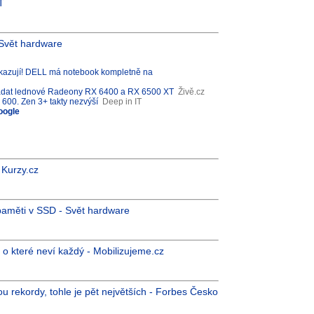
T
Svět hardware
zují! DELL má notebook kompletně na
padat lednové Radeony RX 6400 a RX 6500 XT
Živě.cz
600. Zen 3+ takty nezvýší
Deep in IT
oogle
 Kurzy.cz
aměti v SSD - Svět hardware
o které neví každý - Mobilizujeme.cz
ou rekordy, tohle je pět největších - Forbes Česko