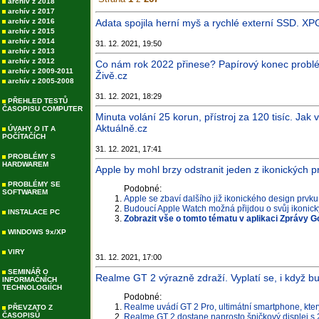
archív z 2018
archív z 2017
archív z 2016
Adata spojila herní myš a rychlé externí SSD. XP
archív z 2015
archív z 2014
31. 12. 2021, 19:50
archív z 2013
archív z 2012
Co nám rok 2022 přinese? Papírový konec prob
archív z 2009-2011
Živě.cz
archív z 2005-2008
31. 12. 2021, 18:29
PŘEHLED TESTŮ
ČASOPISU COMPUTER
Minuta volání 25 korun, přístroj za 120 tisíc. Jak
Aktuálně.cz
ÚVAHY O IT A
POČÍTAČÍCH
31. 12. 2021, 17:41
PROBLÉMY S
HARDWAREM
Apple by mohl brzy odstranit jeden z ikonických p
PROBLÉMY SE
Podobné:
SOFTWAREM
Apple se zbaví dalšího již ikonického design prvk
Budoucí Apple Watch možná přijdou o svůj ikonick
INSTALACE PC
Zobrazit vše o tomto tématu v aplikaci Zprávy G
WINDOWS 9x/XP
VIRY
31. 12. 2021, 17:00
SEMINÁŘ O
Realme GT 2 výrazně zdraží. Vyplatí se, i když bu
INFORMAČNÍCH
TECHNOLOGIÍCH
Podobné:
Realme uvádí GT 2 Pro, ultimátní smartphone, který
PŘEVZATO Z
ČASOPISŮ
Realme GT 2 dostane naprosto špičkový displej s 