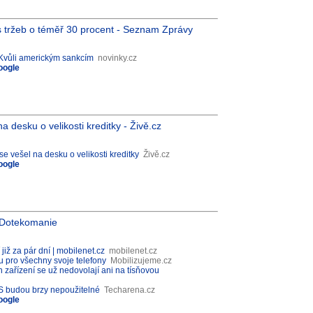
 tržeb o téměř 30 procent - Seznam Zprávy
 Kvůli americkým sankcím
novinky.cz
oogle
 desku o velikosti kreditky - Živě.cz
e vešel na desku o velikosti kreditky
Živě.cz
oogle
- Dotekomanie
již za pár dní | mobilenet.cz
mobilenet.cz
u pro všechny svoje telefony
Mobilizujeme.cz
h zařízení se už nedovolají ani na tísňovou
 OS budou brzy nepoužitelné
Techarena.cz
oogle