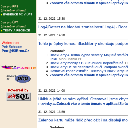
Zobrazit vše o tomto tématu v aplikaci Zprávy G
Jen pro RPS
(chráněný přístup)
EVIDENCE PC V ÚPT
31. 12. 2021, 15:30
Jen pro ÚPT
Log4jDetect na hledání zranitelností Log4j - Root
(chráněný přístup)
TESTY A RECENZE
31. 12. 2021, 14:20
Webmaster:
Tohle je úplný konec. BlackBerry ukončuje podpor
Petr Schauer
Petr@ISIBrno.Cz
Podobné:
BlackBerry 4. ledna vypne servery. Majitelé staršíc
linku
MobilMania.cz
BlackBerry mobily s BB OS budou nepoužitelné
D
BlackBerry OS se definitivně loučí. Podpora skončí 
Definitivní konec ostružin. Telefony s BlackBerry
Zobrazit vše o tomto tématu v aplikaci Zprávy G
31. 12. 2021, 14:00
Uklidí a ještě se sám vyčistí. Otestovali jsme ch
novinky.cz
Zobrazit vše o tomto tématu v aplikaci Zpr
31. 12. 2021, 13:59
Zelenou kartu může řidič předložit i na displeji mo
Podobné: