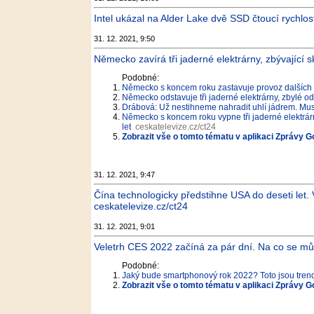
Intel ukázal na Alder Lake dvě SSD čtoucí rychlo
31. 12. 2021, 9:50
Německo zavírá tři jaderné elektrárny, zbývající sk
Podobné:
Německo s koncem roku zastavuje provoz dalších t
Německo odstavuje tři jaderné elektrárny, zbylé o
Drábová: Už nestihneme nahradit uhlí jádrem. Mus
Německo s koncem roku vypne tři jaderné elektrárny
let
ceskatelevize.cz/ct24
Zobrazit vše o tomto tématu v aplikaci Zprávy G
31. 12. 2021, 9:47
Čína technologicky předstihne USA do deseti let.
ceskatelevize.cz/ct24
31. 12. 2021, 9:01
Veletrh CES 2022 začíná za pár dní. Na co se můž
Podobné:
Jaký bude smartphonový rok 2022? Toto jsou trendy
Zobrazit vše o tomto tématu v aplikaci Zprávy G