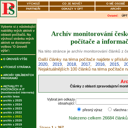
VÝCHOZÍ
CO JE NOVÉ?
O MÉ OSOBĚ
PARTNEŘI
ODKAZY V ÚPT
ARCHÍV
Ostatní:
ÚPT
Vyberte si z následující
nabídky mých aktivit v
Archív monitorování česk
oblasti počítačů. Na
výchozí stránku mých
počítače a informač
aktivit se dostanete
volbou 'O úroveň
výše':
Na této stránce je archív monitorování článků z 
Další články na téma počítače najdete v příslu
O ÚROVEŇ VÝŠE
2020
,
2019
,
2018
,
2017
,
2016
,
2015
,
2
VÝCHOZÍ STRÁNKA
Nejaktuálnějších 100 článků na téma počítače 
ARCHÍV OBLÍBENÝCH
PROGRAMŮ
Arc
Články z oblasti zpravodajství moni
AKTUALITY O
POČÍTAČÍCH A IT
(monitorování internetu)
archív letos
Vybrat jen odkazy
archív z 2025
obsahující:
archív z 2024
archív z 2023
přesný výraz
všechna
archív z 2022
archív z 2021
Nalezeno celkem 26684 článků
archív z 2020
archív z 2019
Strana
1
z
267