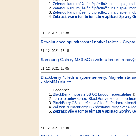
Zelenou kartu může řidič předložit i na displeji mob
Zelenou kartu může řidič předložit i na displeji mob
Zelenou kartu může řidič předložit i na displeji mob
Zobrazit vše o tomto tématu v aplikaci Zprávy G
31. 12. 2021, 13:38
Revolut chce spustit vlastní nativní token - Crypt
31. 12. 2021, 13:18
Samsung Galaxy M33 5G s velkou baterií a nový
31. 12. 2021, 13:05
BlackBerry 4. ledna vypne servery. Majitelé starší
- MobilMania.cz
Podobné:
BlackBerry mobily s BB OS budou nepoužitelné
D
Tohle je úplný konec. BlackBerry ukončuje podpor
BlackBerry OS se definitivně loučí. Podpora skončí 
Zařízení s BlackBerry OS přestanou fungovat 4. l
Zobrazit vše o tomto tématu v aplikaci Zprávy G
31. 12. 2021, 12:45