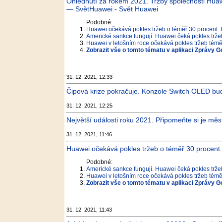
Ohlédnutí za rokem 2021. Tržby společnosti Huaw
— SvětHuawei - Svět Huawei
Podobné:
Huawei očekává pokles tržeb o téměř 30 procent.
Americké sankce fungují. Huawei čeká pokles tržeb
Huawei v letošním roce očekává pokles tržeb téměř
Zobrazit vše o tomto tématu v aplikaci Zprávy G
31. 12. 2021, 12:33
Čipová krize pokračuje. Konzole Switch OLED bude 
31. 12. 2021, 12:25
Největší události roku 2021. Připomeňte si je měs
31. 12. 2021, 11:46
Huawei očekává pokles tržeb o téměř 30 procent.
Podobné:
Americké sankce fungují. Huawei čeká pokles tržeb
Huawei v letošním roce očekává pokles tržeb téměř
Zobrazit vše o tomto tématu v aplikaci Zprávy G
31. 12. 2021, 11:43