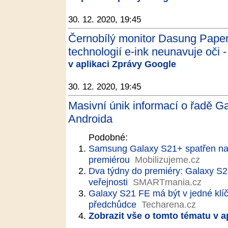
30. 12. 2020, 19:45
Černobílý monitor Dasung Paperl
technologií e-ink neunavuje oči -
v aplikaci Zprávy Google
30. 12. 2020, 19:45
Masivní únik informací o řadě Ga
Androida
Podobné:
Samsung Galaxy S21+ spatřen na v
premiérou
Mobilizujeme.cz
Dva týdny do premiéry: Galaxy S2
veřejnosti
SMARTmania.cz
Galaxy S21 FE má být v jedné klíčo
předchůdce
Techarena.cz
Zobrazit vše o tomto tématu v a