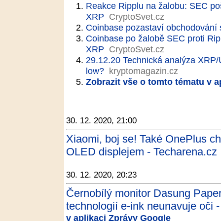
Reakce Ripplu na žalobu: SEC pošk
XRP
CryptoSvet.cz
Coinbase pozastaví obchodování
Coinbase po žalobě SEC proti Rip
XRP
CryptoSvet.cz
29.12.20 Technická analýza XRP/
low?
kryptomagazin.cz
Zobrazit vše o tomto tématu v a
30. 12. 2020, 21:00
Xiaomi, boj se! Také OnePlus ch
OLED displejem - Techarena.cz
30. 12. 2020, 20:23
Černobílý monitor Dasung Paperl
technologií e-ink neunavuje oči -
v aplikaci Zprávy Google