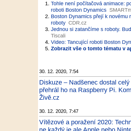
Tohle není počítačová animace: pod
roboti Boston Dynamics
SMARTma
Boston Dynamics přejí k novému ro
roboty
CDR.cz
Jednou si zatančíme s roboty. Bud
Tiscali
Video: Tancující roboti Boston Dy
Zobrazit vše o tomto tématu v a
30. 12. 2020, 7:54
Diskuze – Nadšenec dostal celý 
přehrál ho na Raspberry Pi. Kom
Živě.cz
30. 12. 2020, 7:47
Vítězové a poražení 2020: Techn
ne každý je ale Apple nebo Nin