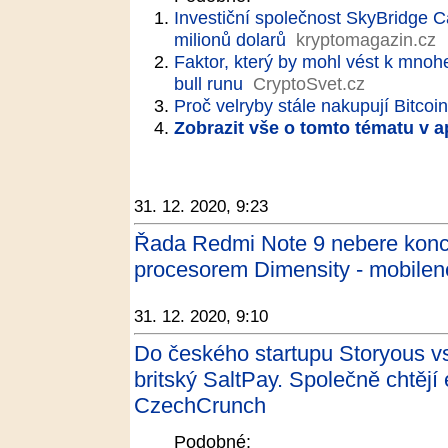
Investiční společnost SkyBridge Ca
milionů dolarů
kryptomagazin.cz
Faktor, který by mohl vést k mno
bull runu
CryptoSvet.cz
Proč velryby stále nakupují Bitcoi
Zobrazit vše o tomto tématu v a
31. 12. 2020, 9:23
Řada Redmi Note 9 nebere konc
procesorem Dimensity - mobilen
31. 12. 2020, 9:10
Do českého startupu Storyous vs
britský SaltPay. Společně chtěj
CzechCrunch
Podobné: