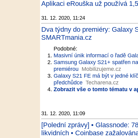
Aplikaci eRouška už používá 1,5 
31. 12. 2020, 11:24
Dva týdny do premiéry: Galaxy S
SMARTmania.cz
Podobné:
Masivní únik informací o řadě Gal
Samsung Galaxy S21+ spatřen na v
premiérou
Mobilizujeme.cz
Galaxy S21 FE má být v jedné klíčo
předchůdce
Techarena.cz
Zobrazit vše o tomto tématu v a
31. 12. 2020, 11:09
[Polední zprávy] • Glassnode: 7
likvidních • Coinbase zažalována