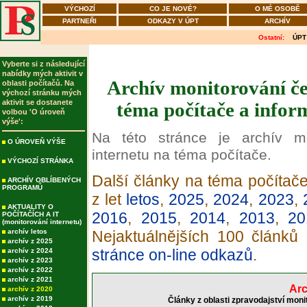
VÝCHOZÍ
CO JE NOVÉ?
O MÉ OSOBĚ
PARTNEŘI
ODKAZY V ÚPT
ARCHÍV
Ostatní:
ÚPT
Vyberte si z následující
nabídky mých aktivit v
Archív monitorování če
oblasti počítačů. Na
výchozí stránku mých
aktivit se dostanete
téma počítače a infor
volbou 'O úroveň
výše':
Na této stránce je archív m
O ÚROVEŇ VÝŠE
internetu na téma počítače.
VÝCHOZÍ STRÁNKA
Další články na téma počítače
ARCHÍV OBLÍBENÝCH
PROGRAMŮ
z let
letos
,
2025
,
2024
,
2023
,
AKTUALITY O
2016
,
2015
,
2014
,
2013
,
20
POČÍTAČÍCH A IT
(monitorování internetu)
archív letos
Nejaktuálnějších 100 článků
archív z 2025
stránce on-line odkazů
.
archív z 2024
archív z 2023
archív z 2022
archív z 2021
Arc
archív z 2020
archív z 2019
Články z oblasti zpravodajství moni