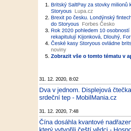
Britský SaltPay za stovky milionů
Storyous
Lupa.cz
Brexit po česku. Londýnský fintech
do Storyous
Forbes Česko
Rok 2020 pohledem 10 osobností 
rekapitulují Kijonková, Dlouhý, F
České kasy Storyous ovládne brit
noviny
Zobrazit vše o tomto tématu v a
31. 12. 2020, 8:02
Dva v jednom. Displejová čtečka
srdeční tep - MobilMania.cz
31. 12. 2020, 7:48
Čína dosáhla kvantové nadřazeno
který vytvořili čeští vědci - Hos