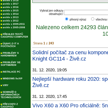
archív z 2018
archív z 2017
archív z 2016
Vybrat jen odkazy
archív z 2015
obsahující:
archív z 2014
archív z 2013
přesný výraz
všechna
archív z 2012
archív z 2009-2011
Nalezeno celkem 24293 člán
archív z 2005-2008
10
PŘEHLED TESTŮ
ČASOPISU COMPUTER
Strana
1
z
243
ÚVAHY O IT A
POČÍTAČÍCH
Solidní počítač za cenu kompon
PROBLÉMY S
HARDWAREM
Knight GC114 - Živě.cz
PROBLÉMY SE
SOFTWAREM
31. 12. 2020, 19:05
INSTALACE PC
Nejlepší hardware roku 2020: sp
WINDOWS 9x/XP
Živě.cz
VIRY
SEMINÁŘ O
INFORMAČNÍCH
31. 12. 2020, 17:45
TECHNOLOGIÍCH
Vivo X60 a X60 Pro oficiálně: 
PŘEVZATO Z
ČASOPISŮ