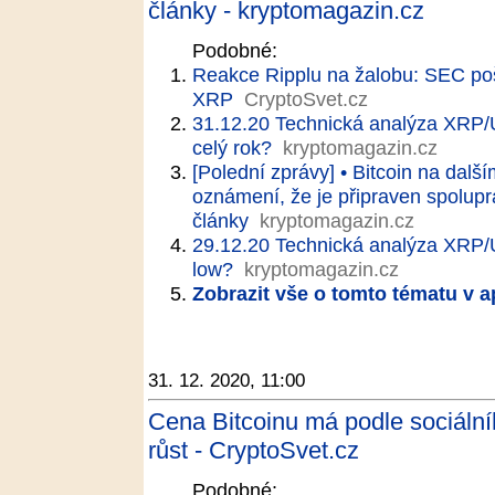
články - kryptomagazin.cz
Podobné:
Reakce Ripplu na žalobu: SEC pošk
XRP
CryptoSvet.cz
31.12.20 Technická analýza XRP
celý rok?
kryptomagazin.cz
[Polední zprávy] • Bitcoin na dalš
oznámení, že je připraven spolupr
články
kryptomagazin.cz
29.12.20 Technická analýza XRP/
low?
kryptomagazin.cz
Zobrazit vše o tomto tématu v a
31. 12. 2020, 11:00
Cena Bitcoinu má podle sociální
růst - CryptoSvet.cz
Podobné: