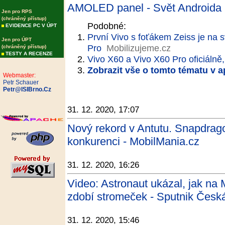
AMOLED panel - Svět Androida
Jen pro RPS
(chráněný přístup)
Podobné:
EVIDENCE PC V ÚPT
První Vivo s foťákem Zeiss je na 
Jen pro ÚPT
Pro
Mobilizujeme.cz
(chráněný přístup)
TESTY A RECENZE
Vivo X60 a Vivo X60 Pro oficiáln
Zobrazit vše o tomto tématu v a
Webmaster:
Petr Schauer
Petr@ISIBrno.Cz
31. 12. 2020, 17:07
Nový rekord v Antutu. Snapdrago
konkurenci - MobilMania.cz
31. 12. 2020, 16:26
Video: Astronaut ukázal, jak na 
zdobí stromeček - Sputnik Česká
31. 12. 2020, 15:46