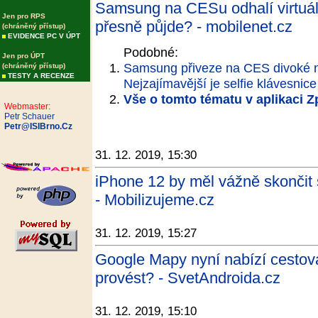
Samsung na CESu odhalí virtuáln
Jen pro RPS
přesně půjde? - mobilenet.cz
(chráněný přístup)
EVIDENCE PC V ÚPT
Podobné:
Jen pro ÚPT
Samsung přiveze na CES divoké ná
(chráněný přístup)
TESTY A RECENZE
Nejzajímavější je selfie klávesnice
Vše o tomto tématu v aplikaci 
Webmaster:
Petr Schauer
Petr@ISIBrno.Cz
31. 12. 2019, 15:30
iPhone 12 by měl vážně skončit s
- Mobilizujeme.cz
31. 12. 2019, 15:27
Google Mapy nyní nabízí cestová
provést? - SvetAndroida.cz
31. 12. 2019, 15:10