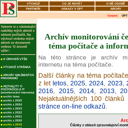
VÝCHOZÍ
CO JE NOVÉ?
O MÉ OSOBĚ
PARTNEŘI
ODKAZY V ÚPT
ARCHÍV
Ostatní:
ÚPT
Vyberte si z následující
nabídky mých aktivit v
Archív monitorování če
oblasti počítačů. Na
výchozí stránku mých
aktivit se dostanete
téma počítače a infor
volbou 'O úroveň
výše':
Na této stránce je archív m
O ÚROVEŇ VÝŠE
internetu na téma počítače.
VÝCHOZÍ STRÁNKA
Další články na téma počítače
ARCHÍV OBLÍBENÝCH
PROGRAMŮ
z let
letos
,
2025
,
2024
,
2023
,
AKTUALITY O
2016
,
2015
,
2014
,
2013
,
20
POČÍTAČÍCH A IT
(monitorování internetu)
archív letos
Nejaktuálnějších 100 článků
archív z 2025
stránce on-line odkazů
.
archív z 2024
archív z 2023
archív z 2022
archív z 2021
Arc
archív z 2020
archív z 2019
Články z oblasti zpravodajství moni