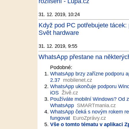
rozlišení - Lupa.cz
31. 12. 2019, 10:24
Když pod PC potřebujete tácek: 
Svět hardware
31. 12. 2019, 9:55
WhatsApp přestane na některých
Podobné:
WhatsApp brzy zařízne podporu ap
2.37
mobilenet.cz
WhatsApp ukončuje podporu Windo
iOS
Živě.cz
Používáte mobilní Windows? Od z
WhatsApp
SMARTmania.cz
WhatsApp čeká s novým rokem re
fungovat
EuroZprávy.cz
Vše o tomto tématu v aplikaci 