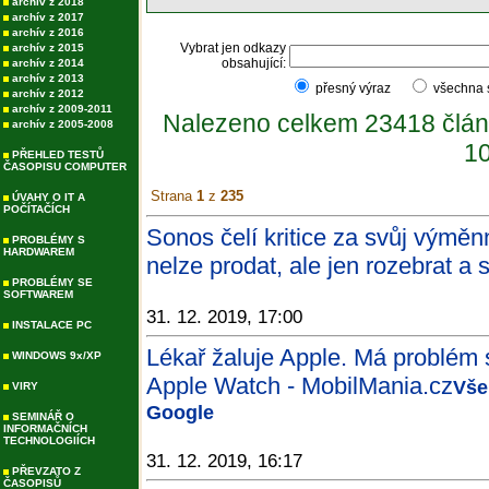
archív z 2018
archív z 2017
archív z 2016
Vybrat jen odkazy
archív z 2015
obsahující:
archív z 2014
archív z 2013
přesný výraz
všechna
archív z 2012
archív z 2009-2011
Nalezeno celkem 23418 člán
archív z 2005-2008
10
PŘEHLED TESTŮ
ČASOPISU COMPUTER
Strana
1
z
235
ÚVAHY O IT A
POČÍTAČÍCH
Sonos čelí kritice za svůj výmě
PROBLÉMY S
HARDWAREM
nelze prodat, ale jen rozebrat a 
PROBLÉMY SE
SOFTWAREM
31. 12. 2019, 17:00
INSTALACE PC
Lékař žaluje Apple. Má problém s
WINDOWS 9x/XP
Apple Watch - MobilMania.cz
Vše
VIRY
Google
SEMINÁŘ O
INFORMAČNÍCH
TECHNOLOGIÍCH
31. 12. 2019, 16:17
PŘEVZATO Z
ČASOPISŮ