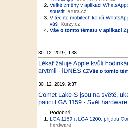
Velké změny v aplikaci WhatsApp
spustit
eXtra.cz
V těchto mobilech končí WhatsApp.
váš
Kurzy.cz
Vše o tomto tématu v aplikaci 
30. 12. 2019, 9:38
Lékař žaluje Apple kvůli hodinká
arytmii - iDNES.cz
Vše o tomto tém
30. 12. 2019, 9:37
Comet Lake-S jsou na světě, uká
patici LGA 1159 - Svět hardware
Podobné:
LGA 1159 a LGA 1200: přijdou Co
hardware