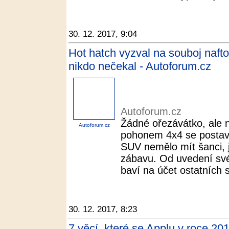
30. 12. 2017, 9:04
Hot hatch vyzval na souboj naft
nikdo nečekal - Autoforum.cz
Autoforum.cz
Žádné ořezávátko, ale n
Autoforum.cz
pohonem 4x4 se postav
SUV nemělo mít šanci, je
zábavu. Od uvedení sv
baví na účet ostatních s
30. 12. 2017, 8:23
7 věcí, které se Applu v roce 2