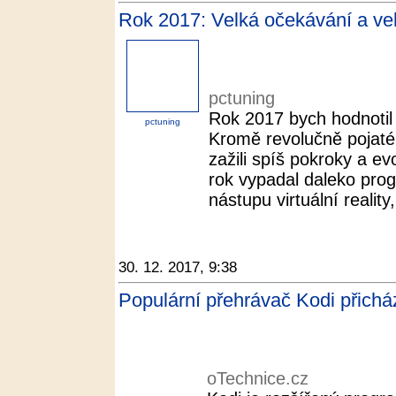
Rok 2017: Velká očekávání a vel
pctuning
Rok 2017 bych hodnotil j
pctuning
Kromě revolučně pojaté
zažili spíš pokroky a e
rok vypadal daleko progr
nástupu virtuální reality,
30. 12. 2017, 9:38
Populární přehrávač Kodi přichá
oTechnice.cz