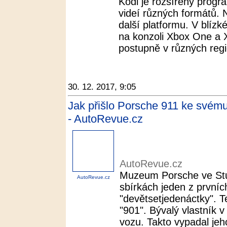
Kodi je rozšířený progr
videí různých formátů. 
další platformu. V blízk
na konzoli Xbox One a
postupně v různých regi
30. 12. 2017, 9:05
Jak přišlo Porsche 911 ke svém
- AutoRevue.cz
AutoRevue.cz
Muzeum Porsche ve Stu
AutoRevue.cz
sbírkách jeden z první
"devětsetjedenáctky". Te
"901". Bývalý vlastník
vozu. Takto vypadal jeho