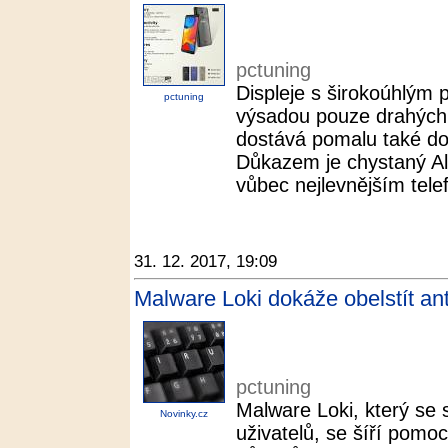
pctuning
Displeje s širokoúhlým
pctuning
výsadou pouze drahých 
dostává pomalu také do 
Důkazem je chystaný Al
vůbec nejlevnějším tel
31. 12. 2017, 19:09
Malware Loki dokáže obelstít anti
pctuning
Malware Loki, který se 
Novinky.cz
uživatelů, se šíří pomoc