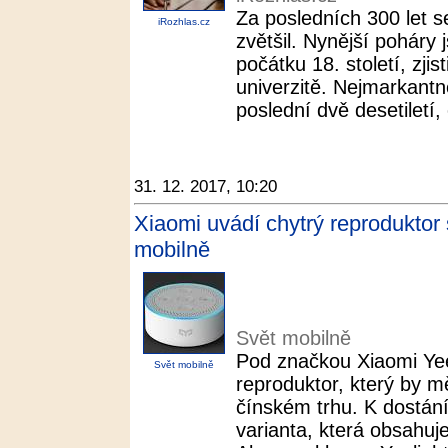
Za posledních 300 let s
iRozhlas.cz
zvětšil. Nynější poháry
počátku 18. století, zji
univerzitě. Nejmarkantně
poslední dvě desetiletí,
31. 12. 2017, 10:20
Xiaomi uvádí chytrý reproduktor 
mobilně
Svět mobilně
Pod značkou Xiaomi Yeel
Svět mobilně
reproduktor, který by mě
čínském trhu. K dostán
varianta, která obsahu