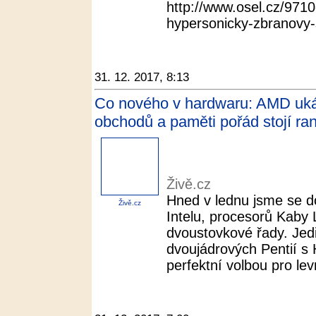
http://www.osel.cz/9710
hypersonicky-zbranovy-s
31. 12. 2017, 8:13
Co nového v hardwaru: AMD ukáza
obchodů a paměti pořád stojí ran
Živě.cz
Hned v lednu jsme se do
Živě.cz
Intelu, procesorů Kaby 
dvoustovkové řady. Jed
dvoujádrových Pentií s 
perfektní volbou pro lev