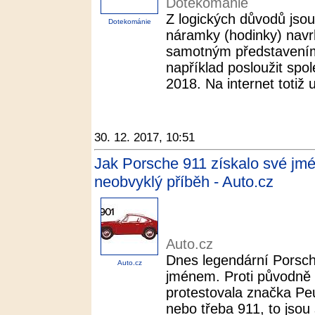
Dotekománie
Z logických důvodů jsou
Dotekománie
náramky (hodinky) navr
samotným představení
například posloužit spol
2018. Na internet totiž u
30. 12. 2017, 10:51
Jak Porsche 911 získalo své jm
neobvyklý příběh - Auto.cz
Auto.cz
Dnes legendární Porsch
Auto.cz
jménem. Proti původně
protestovala značka Pe
nebo třeba 911, to jsou