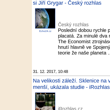
si Jiří Grygar - Český rozhlas
Český rozhlas
Poslední dobou rychle př
Echo24.cz
placatá. Za minulé dva 
The Economist ztrojnáso
hnutí hlavně ve Spojený
teorie že naše planeta .
31. 12. 2017, 10:48
Na velikosti záleží. Sklenice na
menší, ukázala studie - iRozhlas
iRozhlas.cz