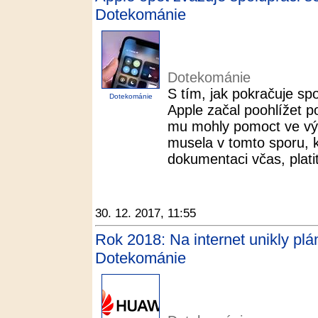
Dotekománie
Dotekománie
S tím, jak pokračuje s
Dotekománie
Apple začal poohlížet p
mu mohly pomoct ve vývo
musela v tomto sporu, k
dokumentaci včas, platit
30. 12. 2017, 11:55
Rok 2018: Na internet unikly plá
Dotekománie