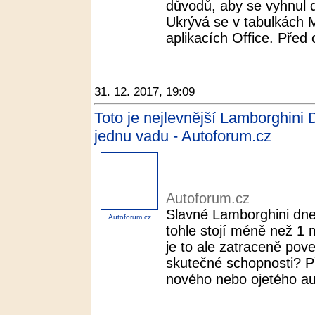
důvodů, aby se vyhnul d
Ukrývá se v tabulkách M
aplikacích Office. Před 
31. 12. 2017, 19:09
Toto je nejlevnější Lamborghini D
jednu vadu - Autoforum.cz
Autoforum.cz
Slavné Lamborghini dnes
Autoforum.cz
tohle stojí méně než 1 m
je to ale zatraceně pov
skutečné schopnosti? Př
nového nebo ojetého aut