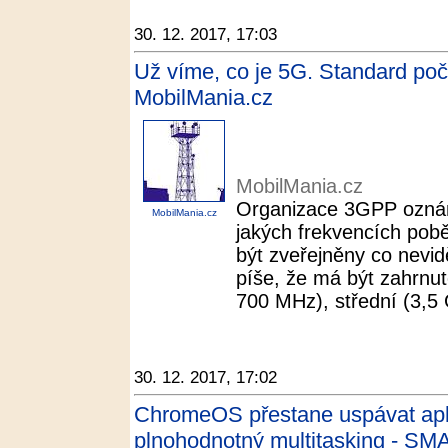
30. 12. 2017, 17:03
Už víme, co je 5G. Standard po
MobilMania.cz
MobilMania.cz
Organizace 3GPP oznám
MobilMania.cz
jakých frekvencích pobě
být zveřejněny co nevid
píše, že má být zahrnu
700 MHz), střední (3,5 
30. 12. 2017, 17:02
ChromeOS přestane uspávat apli
plnohodnotný multitasking - S