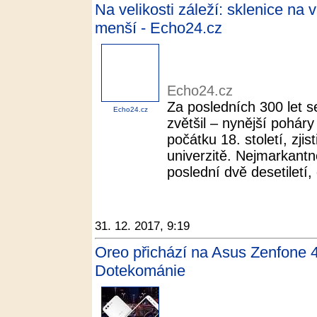
Na velikosti záleží: sklenice na
menší - Echo24.cz
Echo24.cz
Za posledních 300 let s
Echo24.cz
zvětšil – nynější poháry
počátku 18. století, zji
univerzitě. Nejmarkantně
poslední dvě desetiletí,
31. 12. 2017, 9:19
Oreo přichází na Asus Zenfone 4
Dotekománie