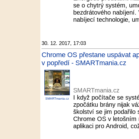
se o chytrý systém, umo
bezdrátového nabíjení. W
nabíjecí technologie, um
30. 12. 2017, 17:03
Chrome OS přestane uspávat apl
v popředí - SMARTmania.cz
SMARTmania.cz
I když počítače se sy
SMARTmania.cz
zpočátku brány nijak v
školství se jim podařilo
Chrome OS v letošním r
aplikaci pro Android, což