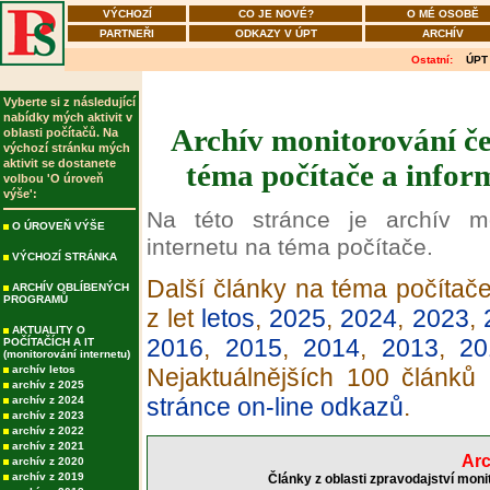
VÝCHOZÍ
CO JE NOVÉ?
O MÉ OSOBĚ
PARTNEŘI
ODKAZY V ÚPT
ARCHÍV
Ostatní:
ÚPT
Vyberte si z následující
nabídky mých aktivit v
Archív monitorování če
oblasti počítačů. Na
výchozí stránku mých
aktivit se dostanete
téma počítače a infor
volbou 'O úroveň
výše':
Na této stránce je archív m
O ÚROVEŇ VÝŠE
internetu na téma počítače.
VÝCHOZÍ STRÁNKA
Další články na téma počítače
ARCHÍV OBLÍBENÝCH
PROGRAMŮ
z let
letos
,
2025
,
2024
,
2023
,
AKTUALITY O
2016
,
2015
,
2014
,
2013
,
20
POČÍTAČÍCH A IT
(monitorování internetu)
archív letos
Nejaktuálnějších 100 článků
archív z 2025
stránce on-line odkazů
.
archív z 2024
archív z 2023
archív z 2022
archív z 2021
Arc
archív z 2020
archív z 2019
Články z oblasti zpravodajství moni