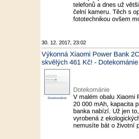
telefonů a dnes už větši
čelní kameru. Těch s op
fototechnikou ovšem moc
30. 12. 2017, 23:02
Výkonná Xiaomi Power Bank 2C 
skvělých 461 Kč! - Dotekománie
Dotekománie
V malém obalu Xiaomi 
Dotekománie
20 000 mAh, kapacita pa
banka nabízí. Už jen to
vyrobená z ekologických
nemusíte bát o životní p