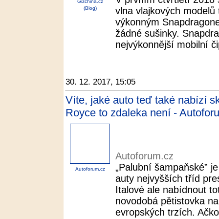
Gizchina.cz
(Blog)
vlna vlajkových modelů 
výkonným Snapdragone
žádné sušinky. Snapdr
nejvýkonnější mobilní či
30. 12. 2017, 15:05
Víte, jaké auto teď také nabízí
Royce to zdaleka není - Autofor
Autoforum.cz
„Palubní šampaňské” j
Autoforum.cz
auty nejvyšších tříd pre
Italové ale nabídnout to
novodobá pětistovka nap
evropských trzích. Ačkoli