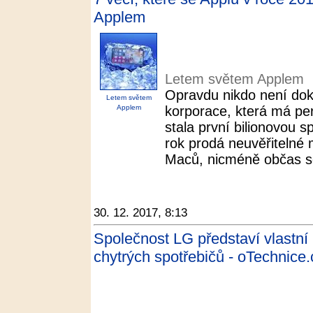
Applem
Letem světem Applem
Opravdu nikdo není dok
Letem světem
Applem
korporace, která má pe
stala první bilionovou 
rok prodá neuvěřitelné 
Maců, nicméně občas se
30. 12. 2017, 8:13
Společnost LG představí vlastní i
chytrých spotřebičů - oTechnice.