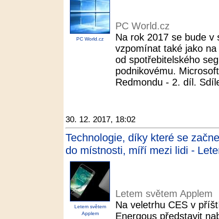
PC World.cz
Na rok 2017 se bude v s
PC World.cz
vzpomínat také jako na 
od spotřebitelského seg
podnikovému. Microsoft
Redmondu - 2. díl. Sdíle
30. 12. 2017, 18:02
Technologie, díky které se začn
do místnosti, míří mezi lidi - L
Letem světem Applem
Na veletrhu CES v příšt
Letem světem
Applem
Energous představit nab