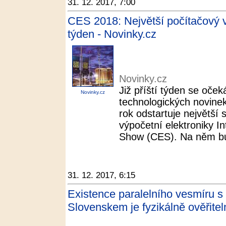
31. 12. 2017, 7:00
CES 2018: Největší počítačový v
týden - Novinky.cz
Novinky.cz
Již příští týden se oček
Novinky.cz
technologických novinek
rok odstartuje největší 
výpočetní elektroniky I
Show (CES). Na něm bud
31. 12. 2017, 6:15
Existence paralelního vesmíru 
Slovenskem je fyzikálně ověřitel