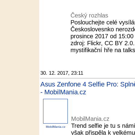
Český rozhlas
Poslouchejte celé vysílá
Českoslovesnko nerozděli
prosince 2017 od 15:00
zdroj: Flickr, CC BY 2.
mystifikační hře na talk
30. 12. 2017, 23:11
Asus Zenfone 4 Selfie Pro: Spln
- MobilMania.cz
MobilMania.cz
Trend selfie je tu s námi
MobilMania.cz
však přispěla k velkém