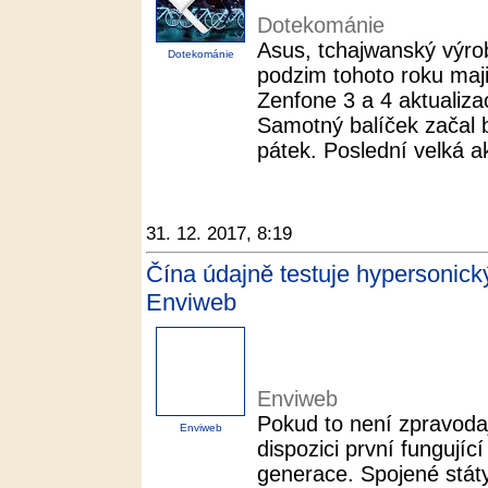
Dotekománie
Asus, tchajwanský výrob
Dotekománie
podzim tohoto roku maji
Zenfone 3 a 4 aktualiz
Samotný balíček začal 
pátek. Poslední velká ak
31. 12. 2017, 8:19
Čína údajně testuje hypersonic
Enviweb
Enviweb
Pokud to není zpravoda
Enviweb
dispozici první fungují
generace. Spojené státy