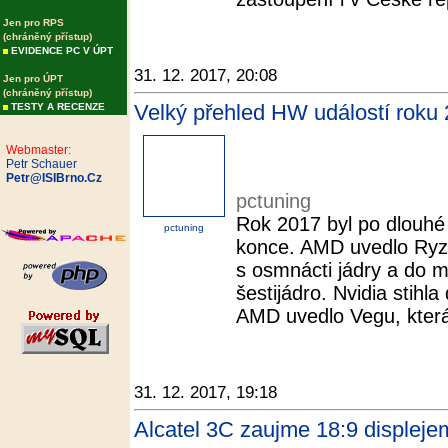
Jen pro RPS
(chráněný přístup)
EVIDENCE PC V ÚPT
31. 12. 2017, 20:08
Jen pro ÚPT
(chráněný přístup)
Velký přehled HW událostí roku 
TESTY A RECENZE
Webmaster:
Petr Schauer
Petr@ISIBrno.Cz
pctuning
Rok 2017 byl po dlouhé
pctuning
konce. AMD uvedlo Ryze
s osmnácti jádry a do
šestijádro. Nvidia stih
AMD uvedlo Vegu, která 
31. 12. 2017, 19:18
Alcatel 3C zaujme 18:9 displeje