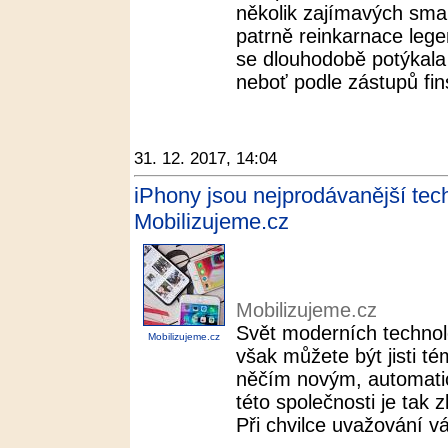
několik zajímavých smar
patrně reinkarnace lege
se dlouhodobě potýkala
neboť podle zástupů fins
31. 12. 2017, 14:04
iPhony jsou nejprodávanější tech
Mobilizujeme.cz
Mobilizujeme.cz
Svět moderních technolo
Mobilizujeme.cz
však můžete být jisti té
něčím novým, automatic
této společnosti je tak 
Při chvilce uvažování vá