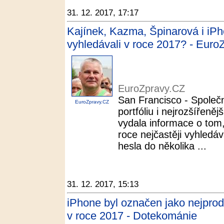
31. 12. 2017, 17:17
Kajínek, Kazma, Špinarová i iPh
vyhledávali v roce 2017? - Euro
EuroZpravy.CZ
San Francisco - Společ
EuroZpravy.CZ
portfóliu i nejrozšířeně
vydala informace o tom,
roce nejčastěji vyhledáv
hesla do několika ...
31. 12. 2017, 15:13
iPhone byl označen jako nejprod
v roce 2017 - Dotekománie