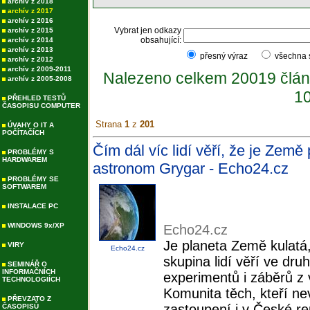
archív z 2018
archív z 2017
archív z 2016
Vybrat jen odkazy
archív z 2015
obsahující:
archív z 2014
archív z 2013
přesný výraz
všechna
archív z 2012
archív z 2009-2011
Nalezeno celkem 20019 člán
archív z 2005-2008
10
PŘEHLED TESTŮ
ČASOPISU COMPUTER
Strana
1
z
201
ÚVAHY O IT A
POČÍTAČÍCH
Čím dál víc lidí věří, že je Země
PROBLÉMY S
HARDWAREM
astronom Grygar - Echo24.cz
PROBLÉMY SE
SOFTWAREM
INSTALACE PC
WINDOWS 9x/XP
Echo24.cz
Je planeta Země kulatá,
VIRY
Echo24.cz
skupina lidí věří ve dr
SEMINÁŘ O
INFORMAČNÍCH
experimentů i záběrů z
TECHNOLOGIÍCH
Komunita těch, kteří ne
PŘEVZATO Z
zastoupení i v České rep
ČASOPISŮ