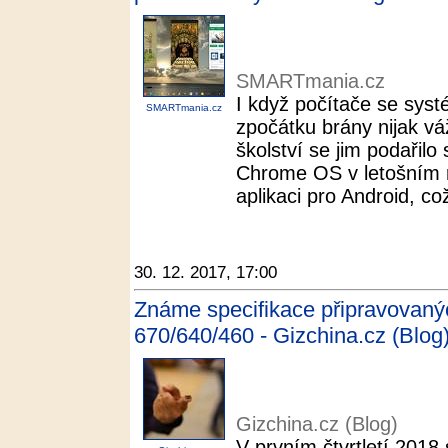
SMARTmania.cz
I když počítače se sy
SMARTmania.cz
zpočátku brány nijak v
školství se jim podařilo
Chrome OS v letošním r
aplikaci pro Android, což
30. 12. 2017, 17:00
Známe specifikace připravovan
670/640/460 - Gizchina.cz (Blog
Gizchina.cz (Blog)
V prvním čtvrtletí 2018