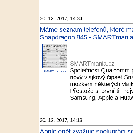
30. 12. 2017, 14:34
Máme seznam telefonů, které má
Snapdragon 845 - SMARTmania
SMARTmania.cz
Společnost Qualcomm př
SMARTmania.cz
nový vlajkový čipset Sn
mozkem některých vlajk
Přestože si první tři ne
Samsung, Apple a Huawei
30. 12. 2017, 14:13
Apple opět zvažuje spolupráci s