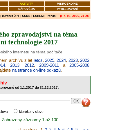
AKTIVITY
MIKROSKOPIE
NÁPOVĚDA
VYHLEDÁVÁNÍ
|
intranet ÚPT
|
CSMS
|
EUREM
|
Trends
|
je 7. 08. 2026, 21:25
ého zpravodajství na téma
ní technologie 2017
českého internetu na téma počítače.
šném archívu z let
letos
,
2025
,
2024
,
2023
,
2022
,
014
,
2013
,
2012
,
2009-2011
a
2005-2008
.
najdete
na stránce on-line odkazů
.
hív
torované od 1.1.2017 do 31.12.2017.
 slova
kterékoliv slovo
. Zobrazeny záznamy 1 až 100.
Jdi na stranu:
1
,
2
,
3
,
4
,
5
,
6
,
7
,
8
,
9
..
>
>|