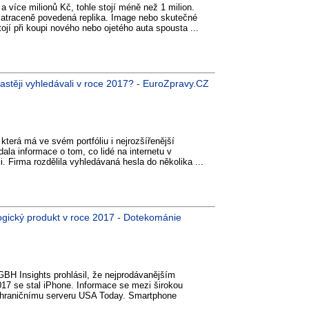
 více milionů Kč, tohle stojí méně než 1 milion.
e zatraceně povedená replika. Image nebo skutečné
jí při koupi nového nebo ojetého auta spousta ...
astěji vyhledávali v roce 2017? - EuroZpravy.CZ
terá má ve svém portfóliu i nejrozšířenější
ala informace o tom, co lidé na internetu v
i. Firma rozdělila vyhledávaná hesla do několika ...
ogický produkt v roce 2017 - Dotekománie
 GBH Insights prohlásil, že nejprodávanějším
17 se stal iPhone. Informace se mezi širokou
zahraničnímu serveru USA Today. Smartphone