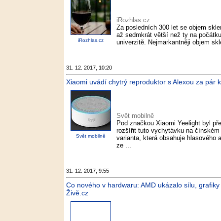
iRozhlas.cz
Za posledních 300 let se objem sklen
až sedmkrát větší než ty na počátku 
iRozhlas.cz
univerzitě. Nejmarkantněji objem skl
31. 12. 2017, 10:20
Xiaomi uvádí chytrý reproduktor s Alexou za pár 
Svět mobilně
Pod značkou Xiaomi Yeelight byl pře
rozšířit tuto vychytávku na čínském
Svět mobilně
varianta, která obsahuje hlasového 
ze ...
31. 12. 2017, 9:55
Co nového v hardwaru: AMD ukázalo sílu, grafiky 
Živě.cz