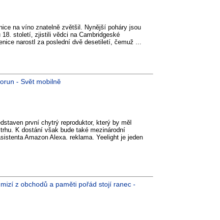
ice na víno znatelně zvětšil. Nynější poháry jsou
18. století, zjistili vědci na Cambridgeské
enice narostl za poslední dvě desetiletí, čemuž ...
korun - Svět mobilně
dstaven první chytrý reproduktor, který by měl
 trhu. K dostání však bude také mezinárodní
asistenta Amazon Alexa. reklama. Yeelight je jeden
mizí z obchodů a paměti pořád stojí ranec -