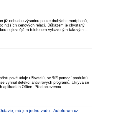
an již nebudou výsadou pouze drahých smartphonů,
 do nižších cenových relací. Důkazem je chystaný
vůbec nejlevnějším telefonem vybaveným takovým ...
přístupové údaje uživatelů, se šíří pomocí produktů
y se vyhnul detekci antivirových programů. Ukrývá se
h aplikacích Office. Před objevenou ...
o Octavie, má jen jednu vadu - Autoforum.cz