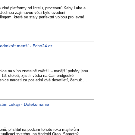
nudné platformy od Intelu, procesorů Kaby Lake a
 Jedinou zajímavou věcí bylo uvedení
ingem, které se staly perfektní volbou pro levné
y sedmkrát menší - Echo24.cz
ice na víno znatelně zvětšil – nynější poháry jsou
18. století, zjistili vědci na Cambridgeské
enice narostl za poslední dvě desetiletí, čemuž ...
atím čekají - Dotekománie
ů, přislíbil na podzim tohoto roku majitelům
aktualizaci systému na Android Oreo. Samotný