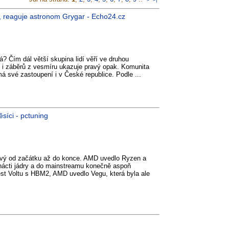
sl, reaguje astronom Grygar - Echo24.cz
? Čím dál větší skupina lidí věří ve druhou
 i záběrů z vesmíru ukazuje pravý opak. Komunita
má své zastoupení i v České republice. Podle ...
síci - pctuning
avý od začátku až do konce. AMD uvedlo Ryzen a
mnácti jádry a do mainstreamu konečně aspoň
vést Voltu s HBM2, AMD uvedlo Vegu, která byla ale