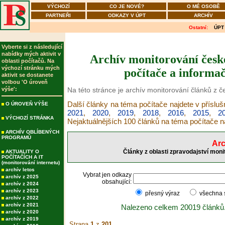
VÝCHOZÍ
CO JE NOVÉ?
O MÉ OSOBĚ
PARTNEŘI
ODKAZY V ÚPT
ARCHÍV
Ostatní:
ÚPT
Vyberte si z následující
nabídky mých aktivit v
Archív monitorování česk
oblasti počítačů. Na
výchozí stránku mých
počítače a informač
aktivit se dostanete
volbou 'O úroveň
výše':
Na této stránce je archív monitorování článků z 
Další články na téma počítače najdete v příslu
O ÚROVEŇ VÝŠE
2021
,
2020
,
2019
,
2018
,
2016
,
2015
,
2
VÝCHOZÍ STRÁNKA
Nejaktuálnějších 100 článků na téma počítače 
ARCHÍV OBLÍBENÝCH
PROGRAMŮ
Arc
Články z oblasti zpravodajství moni
AKTUALITY O
POČÍTAČÍCH A IT
(monitorování internetu)
archív letos
Vybrat jen odkazy
archív z 2025
obsahující:
archív z 2024
archív z 2023
přesný výraz
všechna
archív z 2022
archív z 2021
Nalezeno celkem 20019 článků
archív z 2020
archív z 2019
Strana
1
z
201