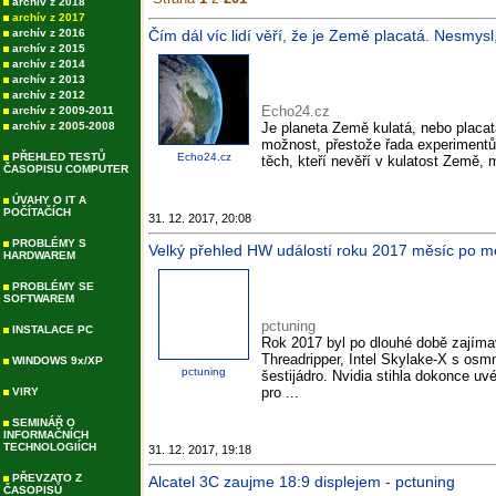
archív z 2018
archív z 2017
archív z 2016
Čím dál víc lidí věří, že je Země placatá. Nesmy
archív z 2015
archív z 2014
archív z 2013
archív z 2012
Echo24.cz
archív z 2009-2011
archív z 2005-2008
Je planeta Země kulatá, nebo placatá
možnost, přestože řada experimentů
PŘEHLED TESTŮ
Echo24.cz
těch, kteří nevěří v kulatost Země, 
ČASOPISU COMPUTER
ÚVAHY O IT A
POČÍTAČÍCH
31. 12. 2017, 20:08
PROBLÉMY S
Velký přehled HW událostí roku 2017 měsíc po mě
HARDWAREM
PROBLÉMY SE
SOFTWAREM
pctuning
INSTALACE PC
Rok 2017 byl po dlouhé době zajím
Threadripper, Intel Skylake-X s os
WINDOWS 9x/XP
pctuning
šestijádro. Nvidia stihla dokonce u
pro ...
VIRY
SEMINÁŘ O
INFORMAČNÍCH
TECHNOLOGIÍCH
31. 12. 2017, 19:18
PŘEVZATO Z
Alcatel 3C zaujme 18:9 displejem - pctuning
ČASOPISŮ