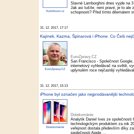
Slavné Lamborghini dnes vyjde na 3 a
Jak asi tušíte, není pravé, je to al
Autoforum.cz
schopnosti? Před tímto dilematem sto
31. 12. 2017, 17:17
Kajínek, Kazma, Špinarová i iPhone. Co Češi nejč
EuroZpravy.CZ
San Francisco - Společnost Google, k
internetový vyhledávač na světě, vyd
EuroZpravy.CZ
uplynulém roce nejčastěji vyhledával
31. 12. 2017, 15:13
iPhone byl označen jako nejprodávanější technol
Dotekománie
Analytik Daniel Ives ze společnosti
technologickým produktem za rok 20
Dotekománie
veřejnost dostala především díky 
společnosti Apple ...