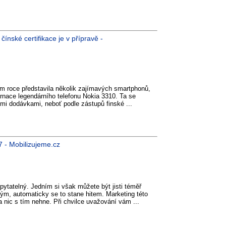
nské certifikace je v přípravě -
m roce představila několik zajímavých smartphonů,
arnace legendárního telefonu Nokia 3310. Ta se
mi dodávkami, neboť podle zástupů finské ...
7 - Mobilizujeme.cz
pytatelný. Jedním si však můžete být jisti téměř
ým, automaticky se to stane hitem. Marketing této
a nic s tím nehne. Při chvilce uvažování vám ...