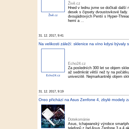
Živě.cz
Hned v lednu jsme se dočkali další 
desek s čipsety dvoustovkové řady.
Živě.cz
dvoujádrových Pentií s Hyper-Thread
herní a ...
31. 12. 2017, 9:41
Na velikosti záleží: sklenice na víno kdysi býval
Echo24.cz
Za posledních 300 let se objem sklen
až sedmkrát větší než ty na počátku 
Echo24.cz
univerzitě. Nejmarkantněji objem skl
31. 12. 2017, 9:19
Oreo přichází na Asus Zenfone 4, zbylé modely z
Dotekománie
Asus, tchajwanský výrobce smartphon
telefonů z řad Asus Zenfone 3 a 4 