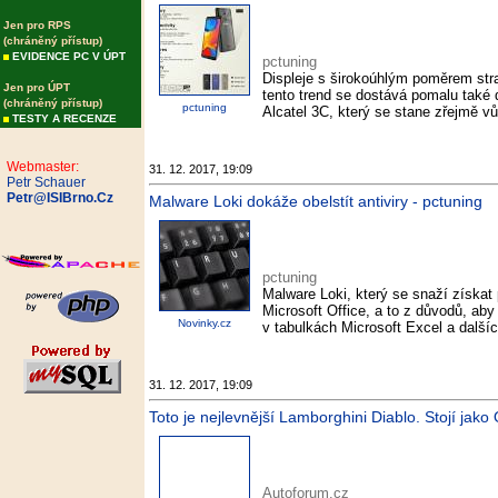
Jen pro RPS
(chráněný přístup)
EVIDENCE PC V ÚPT
pctuning
Displeje s širokoúhlým poměrem str
Jen pro ÚPT
tento trend se dostává pomalu také
(chráněný přístup)
pctuning
Alcatel 3C, který se stane zřejmě 
TESTY A RECENZE
Webmaster:
31. 12. 2017, 19:09
Petr Schauer
Petr@ISIBrno.Cz
Malware Loki dokáže obelstít antiviry - pctuning
pctuning
Malware Loki, který se snaží získat 
Microsoft Office, a to z důvodů, ab
Novinky.cz
v tabulkách Microsoft Excel a dalšíc
31. 12. 2017, 19:09
Toto je nejlevnější Lamborghini Diablo. Stojí jak
Autoforum.cz