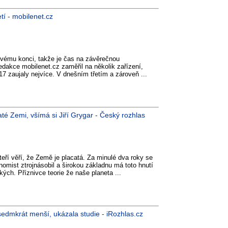
tí - mobilenet.cz
svému konci, takže je čas na závěrečnou
edakce mobilenet.cz zaměřil na několik zařízení,
017 zaujaly nejvíce. V dnešním třetím a zároveň ...
caté Zemi, všímá si Jiří Grygar - Český rozhlas
kteří věří, že Země je placatá. Za minulé dva roky se
nomist ztrojnásobil a širokou základnu má toto hnutí
ých. Příznivce teorie že naše planeta ...
 sedmkrát menší, ukázala studie - iRozhlas.cz