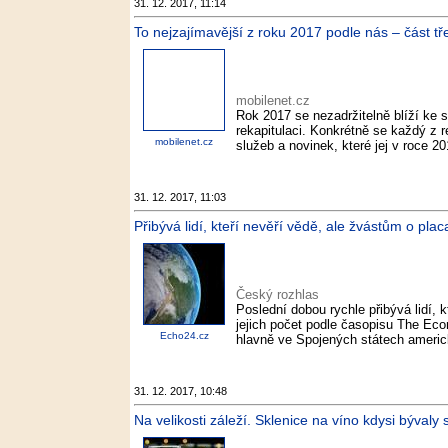
31. 12. 2017, 11:14
To nejzajímavější z roku 2017 podle nás – část tře
mobilenet.cz
Rok 2017 se nezadržitelně blíží ke 
rekapitulaci. Konkrétně se každý z r
mobilenet.cz
služeb a novinek, které jej v roce 2
31. 12. 2017, 11:03
Přibývá lidí, kteří nevěří vědě, ale žvástům o pla
Český rozhlas
Poslední dobou rychle přibývá lidí, 
jejich počet podle časopisu The Eco
Echo24.cz
hlavně ve Spojených státech americk
31. 12. 2017, 10:48
Na velikosti záleží. Sklenice na víno kdysi bývaly