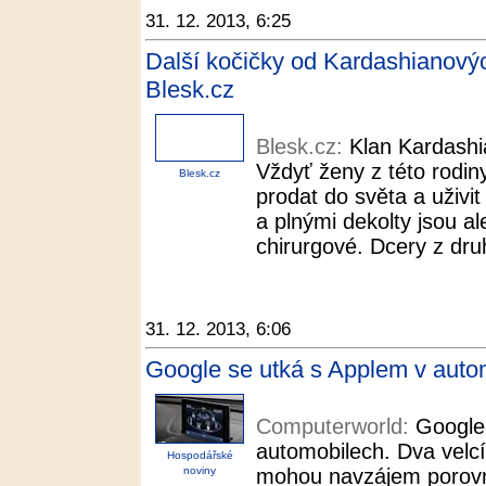
31. 12. 2013, 6:25
Další kočičky od Kardashianových
Blesk.cz
Blesk.cz:
Klan Kardashi
Vždyť ženy z této rodin
Blesk.cz
prodat do světa a uživit
a plnými dekolty jsou al
chirurgové. Dcery z dru
31. 12. 2013, 6:06
Google se utká s Applem v auto
Computerworld:
Google
automobilech. Dva velcí 
Hospodářské
noviny
mohou navzájem porovna