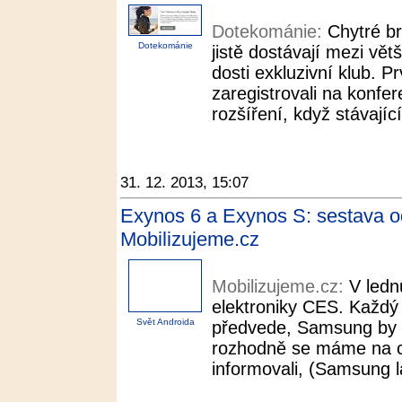
Dotekománie:
Chytré b
Dotekománie
jistě dostávají mezi vět
dosti exkluzivní klub. Pr
zaregistrovali na konfe
rozšíření, když stávajíc
31. 12. 2013, 15:07
Exynos 6 a Exynos S: sestava 
Mobilizujeme.cz
Mobilizujeme.cz:
V ledn
elektroniky CES. Každý
Svět Androida
předvede, Samsung by mě
rozhodně se máme na co 
informovali, (Samsung 