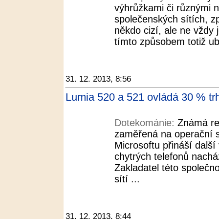
výhrůžkami či různými n
společenských sítích, zp
někdo cizí, ale ne vždy 
tímto způsobem totiž ubl
31. 12. 2013, 8:56
Lumia 520 a 521 ovládá 30 % t
Dotekománie:
Známá re
zaměřená na operační 
Microsoftu přináší dalš
chytrých telefonů nach
Zakladatel této společno
sítí ...
31. 12. 2013, 8:44