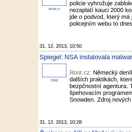
policie vyhrožuje zablo
nezaplatí kauci 2000 kor
denik.cz
jde o podvod, který má j
policejním webu to dnes 
31. 12. 2013, 10:50
Spiegel: NSA instalovala malwar
Root.cz:
Německý deník 
dalších praktikách, kte
ITBIZ
bezpčnostní agentura. 
špehovacím programem 
Snowden. Zdroj nových u
31. 12. 2013, 10:28