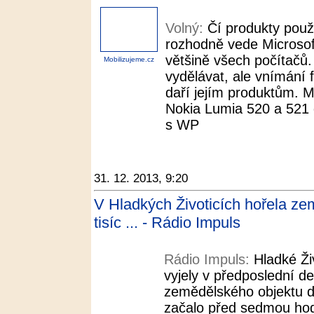
Volný:
Čí produkty použ
rozhodně vede Microsof
většině všech počítačů.
Mobilizujeme.cz
vydělávat, ale vnímání 
daří jejím produktům. M
Nokia Lumia 520 a 521 d
s WP
31. 12. 2013, 9:20
V Hladkých Životicích hořela z
tisíc ... - Rádio Impuls
Rádio Impuls:
Hladké Ži
vyjely v předposlední d
zemědělského objektu d
začalo před sedmou hod