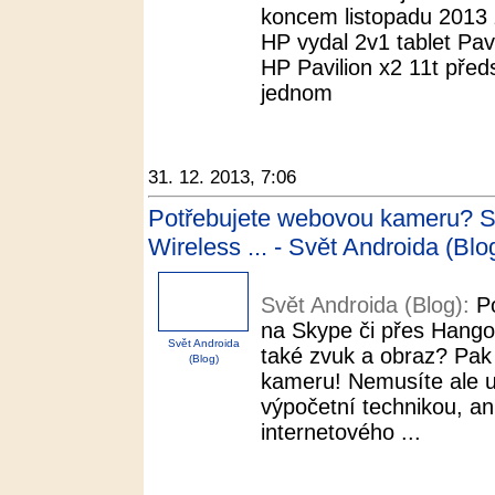
koncem listopadu 2013 
HP vydal 2v1 tablet Pa
HP Pavilion x2 11t předs
jednom
31. 12. 2013, 7:06
Potřebujete webovou kameru? St
Wireless ... - Svět Androida (Blo
Svět Androida (Blog):
P
na Skype či přes Hangou
Svět Androida
také zvuk a obraz? Pak
(Blog)
kameru! Nemusíte ale ut
výpočetní technikou, an
internetového ...