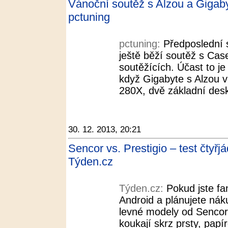
Vánoční soutěž s Alzou a Gigaby
pctuning
pctuning:
Předposlední 
ještě běží soutěž s Cas
soutěžících. Účast to je
když Gigabyte s Alzou 
280X, dvě základní desk
30. 12. 2013, 20:21
Sencor vs. Prestigio – test čtyřj
Týden.cz
Týden.cz:
Pokud jste f
Android a plánujete náku
levné modely od Sencoru
koukají skrz prsty, pap