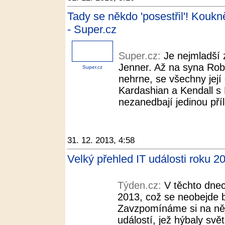
Tady se někdo 'posestřil'! Kouknět
- Super.cz
Super.cz:
Je nejmladší
Jenner. Až na syna Roba
Super.cz
nehrne, se všechny její
Kardashian a Kendall s K
nezanedbají jedinou příl
31. 12. 2013, 4:58
Velký přehled IT události roku 
Týden.cz:
V těchto dne
2013, což se neobejde 
Zavzpomínáme si na něj
událostí, jež hýbaly svě