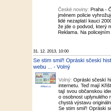
České noviny:
Praha - Č
jménem policie vyhrožu
lidé nezaplatí kauci 200
že jde o podvod, který m
Reklama. Na policejním 
31. 12. 2013, 10:00
Se stim smiř! Opráski sčeskí his
webu ... - Volný
Volný:
Opráski sčeskí hi
internetu. Teď mají Křišť
iHNed.cz
tají svou občanskou ide
o osobnost uplynulého
chystá výstavu originál
Se stim smiř! Opráski s