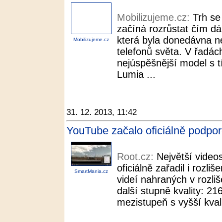
Mobilizujeme.cz:
Trh s
začíná rozrůstat čím dál
která byla donedávna n
Mobilizujeme.cz
telefonů světa. V řadác
nejúspěšnější model s 
Lumia ...
31. 12. 2013, 11:42
YouTube začalo oficiálně podporo
Root.cz:
Největší video
oficiálně zařadil i rozli
SmartMania.cz
videí nahraných v rozliš
další stupně kvality: 21
mezistupeň s vyšší kvali