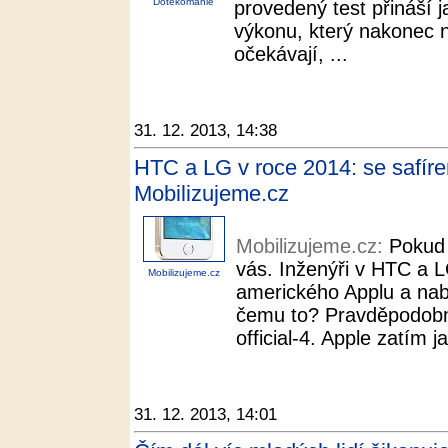
Dotekománie
provedený test přináší 
výkonu, který nakonec 
očekávají, ...
31. 12. 2013, 14:38
HTC a LG v roce 2014: se safíre
Mobilizujeme.cz
Mobilizujeme.cz:
Pokud 
vás. Inženýři v HTC a L
Mobilizujeme.cz
amerického Applu a nabí
čemu to? Pravděpodobně
official-4. Apple zatím j
31. 12. 2013, 14:01