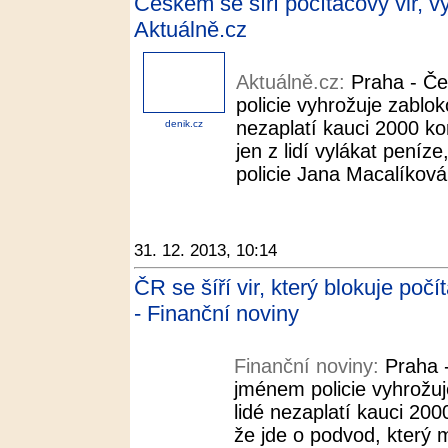
Českem se šíří počítačový vir, v
Aktuálně.cz
Aktuálně.cz:
Praha - Če
policie vyhrožuje zablo
nezaplatí kauci 2000 ko
denik.cz
jen z lidí vylákat peníz
policie Jana Macalíková.
31. 12. 2013, 10:14
ČR se šíří vir, který blokuje poč
- Finanční noviny
Finanční noviny:
Praha -
jménem policie vyhrožu
lidé nezaplatí kauci 200
že jde o podvod, který m