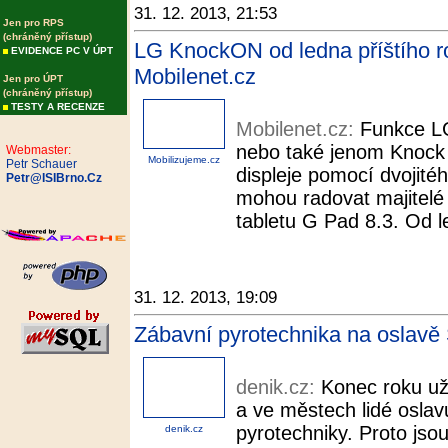
31. 12. 2013, 21:53
Jen pro RPS
(chráněný přístup)
LG KnockON od ledna příštího rok
EVIDENCE PC V ÚPT
Mobilenet.cz
Jen pro ÚPT
(chráněný přístup)
TESTY A RECENZE
Mobilenet.cz:
Funkce L
nebo také jenom Knock
Webmaster:
Mobilizujeme.cz
Petr Schauer
displeje pomocí dvojité
Petr@ISIBrno.Cz
mohou radovat majitelé 
tabletu G Pad 8.3. Od l
31. 12. 2013, 19:09
Zábavní pyrotechnika na oslavě S
denik.cz:
Konec roku už 
a ve městech lidé oslav
pyrotechniky. Proto jsou
denik.cz