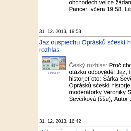
obchodech velice žádan
Pancer. včera 19:58. Lib
31. 12. 2013, 18:58
Jaz ouspiechu Oprásků sčeskí hi
rozhlas
Český rozhlas:
Proč chc
otázku odpověděl Jaz, 
iHNed.cz
historjeFoto: Šárka Ševč
Oprásků sčeskí historje
moderátorky Veroniky S
Ševčíková (šše); Autor .
31. 12. 2013, 16:42