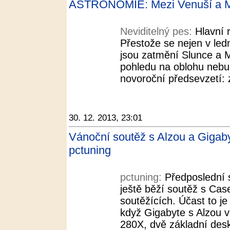
ASTRONOMIE: Mezi Venuší a Ma
Neviditelný pes:
Hlavní r
Přestože se nejen v ledn
jsou zatmění Slunce a M
pohledu na oblohu nebu
novoroční předsevzetí: 
30. 12. 2013, 23:01
Vánoční soutěž s Alzou a Gigaby
pctuning
pctuning:
Předposlední 
ještě běží soutěž s Cas
soutěžících. Účast to je
když Gigabyte s Alzou 
280X, dvě základní desk