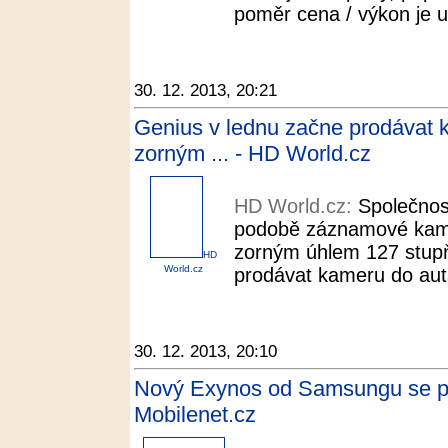
poměr cena / výkon je u
30. 12. 2013, 20:21
Genius v lednu začne prodávat 
zorným ... - HD World.cz
HD World.cz:
Společnos
podobě záznamové kamer
zorným úhlem 127 stupň
HD
World.cz
prodávat kameru do aut
30. 12. 2013, 20:10
Nový Exynos od Samsungu se před
Mobilenet.cz