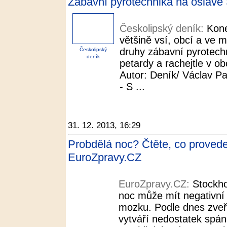
Zábavní pyrotechnika na oslavě 
Českolipský deník:
Kone
většině vsí, obcí a ve m
druhy zábavní pyrotechn
Českolipský
deník
petardy a rachejtle v 
Autor: Deník/ Václav Pa
- S ...
31. 12. 2013, 16:29
Probdělá noc? Čtěte, co proved
EuroZpravy.CZ
EuroZpravy.CZ:
Stockho
noc může mít negativní 
mozku. Podle dnes zveř
vytváří nedostatek spá