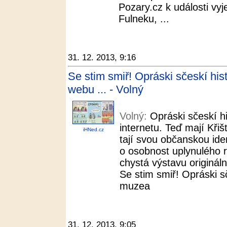
Pozary.cz k události vyje
Fulneku, ...
31. 12. 2013, 9:16
Se stim smiř! Opráski sčeskí his
webu ... - Volný
Volný:
Opráski sčeskí hi
internetu. Teď mají Křišť
iHNed.cz
tají svou občanskou ide
o osobnost uplynulého
chystá výstavu originál
Se stim smiř! Opráski s
muzea
31. 12. 2013, 9:05