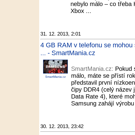
nebylo málo – co třeba 
Xbox ...
31. 12. 2013, 2:01
4 GB RAM v telefonu se mohou st
... - SmartMania.cz
SmartMania.cz:
Pokud 
málo, máte se přístí ro
SmartMania.cz
představil první nízkoe
čipy DDR4 (celý název 
Data Rate 4), které moh
Samsung zahájí výrobu
30. 12. 2013, 23:42