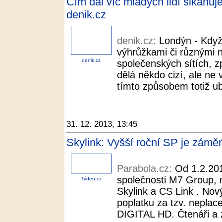
Čím dál víc mladých lidí šikanuj
denik.cz
denik.cz:
Londýn - Když
výhrůžkami či různými 
denik.cz
společenských sítích, z
dělá někdo cizí, ale ne 
tímto způsobem totiž ubl
31. 12. 2013, 13:45
Skylink: Vyšší roční SP je záměr
Parabola.cz:
Od 1.2.201
společnosti M7 Group, ma
Týden.cz
Skylink a CS Link . Nov
poplatku za tzv. nepla
DIGITAL HD. Čtenáři a z