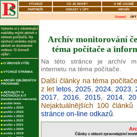
VÝCHOZÍ
CO JE NOVÉ?
O MÉ OSOBĚ
PARTNEŘI
ODKAZY V ÚPT
ARCHÍV
Ostatní:
ÚPT
Vyberte si z následující
nabídky mých aktivit v
Archív monitorování če
oblasti počítačů. Na
výchozí stránku mých
aktivit se dostanete
téma počítače a infor
volbou 'O úroveň
výše':
Na této stránce je archív m
O ÚROVEŇ VÝŠE
internetu na téma počítače.
VÝCHOZÍ STRÁNKA
Další články na téma počítače
ARCHÍV OBLÍBENÝCH
PROGRAMŮ
z let
letos
,
2025
,
2024
,
2023
,
AKTUALITY O
2017
,
2016
,
2015
,
2014
,
20
POČÍTAČÍCH A IT
(monitorování internetu)
archív letos
Nejaktuálnějších 100 článků
archív z 2025
stránce on-line odkazů
.
archív z 2024
archív z 2023
archív z 2022
archív z 2021
Arc
archív z 2020
archív z 2019
Články z oblasti zpravodajství moni