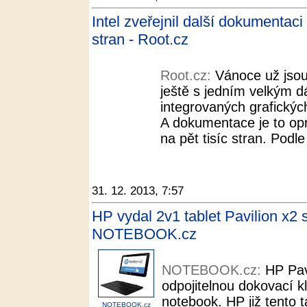
Intel zveřejnil další dokumentaci 
stran - Root.cz
Root.cz:
Vánoce už jsou 
ještě s jedním velkým d
integrovaných grafických
A dokumentace je to opr
na pět tisíc stran. Podl
31. 12. 2013, 7:57
HP vydal 2v1 tablet Pavilion x
NOTEBOOK.cz
NOTEBOOK.cz:
HP Pavi
odpojitelnou dokovací kl
notebook. HP již tento 
NOTEBOOK.cz