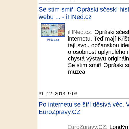
Se stim smiř! Opráski sčeskí his
webu ... - iHNed.cz
iHNed.cz:
Opráski sčesk
internetu. Teď mají Křišť
iHNed.cz
tají svou občanskou ide
o osobnost uplynulého
chystá výstavu originál
Se stim smiř! Opráski s
muzea
31. 12. 2013, 9:03
Po internetu se šíří děsivá věc. Ví
EuroZpravy.CZ
EuroZpravy.CZ:
Londýn 