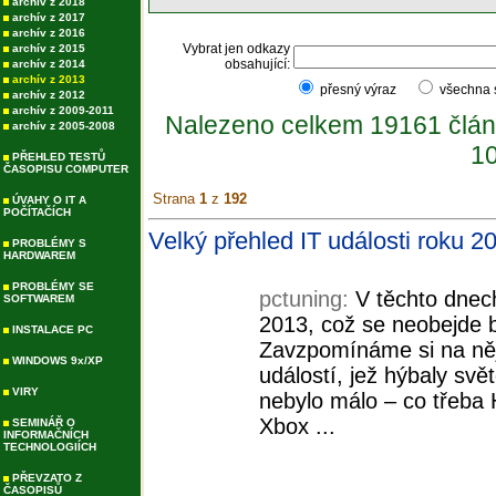
archív z 2018
archív z 2017
archív z 2016
Vybrat jen odkazy
archív z 2015
obsahující:
archív z 2014
archív z 2013
přesný výraz
všechna
archív z 2012
archív z 2009-2011
Nalezeno celkem 19161 člán
archív z 2005-2008
10
PŘEHLED TESTŮ
ČASOPISU COMPUTER
Strana
1
z
192
ÚVAHY O IT A
POČÍTAČÍCH
Velký přehled IT události roku 2
PROBLÉMY S
HARDWAREM
PROBLÉMY SE
pctuning:
V těchto dnec
SOFTWAREM
2013, což se neobejde 
INSTALACE PC
Zavzpomínáme si na něj
WINDOWS 9x/XP
událostí, jež hýbaly svě
VIRY
nebylo málo – co třeba 
Xbox ...
SEMINÁŘ O
INFORMAČNÍCH
TECHNOLOGIÍCH
PŘEVZATO Z
ČASOPISŮ