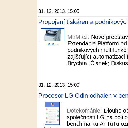
31. 12. 2013, 15:05
Propojení tiskáren a podnikovýc
MaM.cz:
Nově představ
Extendable Platform od
MaM.cz
podnikových multifunkčn
zajišťující automatizaci
Brychta. Článek; Diskuse
31. 12. 2013, 15:00
Procesor LG Odin odhalen v be
Dotekománie:
Dlouho o
společnosti LG na poli 
benchmarku AnTuTu ozn