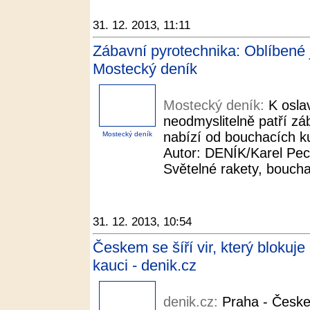
31. 12. 2013, 11:11
Zábavní pyrotechnika: Oblíbené 
Mostecký deník
Mostecký deník:
K osla
neodmyslitelně patří zá
nabízí od bouchacích ku
Mostecký deník
Autor: DENÍK/Karel Pec
Světelné rakety, boucha
31. 12. 2013, 10:54
Českem se šíří vir, který blokuj
kauci - denik.cz
denik.cz:
Praha - Českem