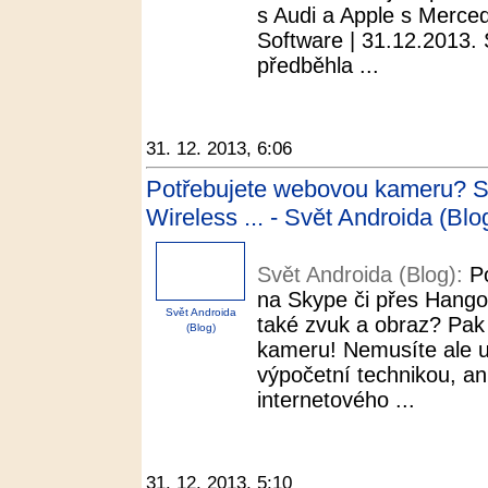
s Audi a Apple s Merced
Software | 31.12.2013. 
předběhla ...
31. 12. 2013, 6:06
Potřebujete webovou kameru? St
Wireless ... - Svět Androida (Blo
Svět Androida (Blog):
P
na Skype či přes Hangou
Svět Androida
také zvuk a obraz? Pak
(Blog)
kameru! Nemusíte ale ut
výpočetní technikou, an
internetového ...
31. 12. 2013, 5:10