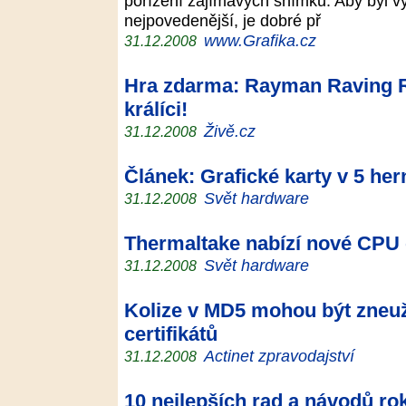
pořízení zajímavých snímků. Aby byl v
nejpovedenější, je dobré př
www.Grafika.cz
31.12.2008
Hra zdarma: Rayman Raving Rab
králíci!
Živě.cz
31.12.2008
Článek: Grafické karty v 5 he
Svět hardware
31.12.2008
Thermaltake nabízí nové CPU
Svět hardware
31.12.2008
Kolize v MD5 mohou být zneuži
certifikátů
Actinet zpravodajství
31.12.2008
10 nejlepších rad a návodů ro