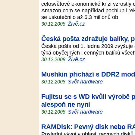
celosvětové ekonomické krizi vzrostly 
Amazon.com se například pochlubil re
se uskutečnilo až 6,3 miliónů ob
Živě.cz
30.12.2008
Česká pošta zdražuje balíky, 
Česká pošta od 1. ledna 2009 zvyšuje 
týká obyčejných i cenných balíků vše
Živě.cz
30.12.2008
Mushkin přichází s DDR2 mod
Svět hardware
30.12.2008
Fujitsu se s WD kvůli výrobě 
alespoň ne nyní
Svět hardware
30.12.2008
RAMDisk: Pevný disk nebo R
Poslední vývoj v oblasti pevných disk