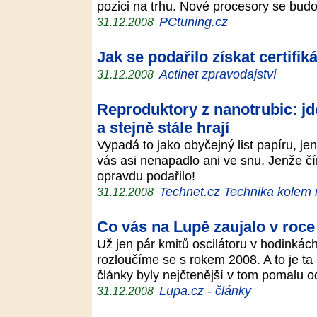
pozici na trhu. Nové procesory se bud
PCtuning.cz
31.12.2008
Jak se podařilo získat certif
Actinet zpravodajství
31.12.2008
Reproduktory z nanotrubic: jd
a stejně stále hrají
Vypadá to jako obyčejný list papíru, j
vás asi nenapadlo ani ve snu. Jenže 
opravdu podařilo!
Technet.cz Technika kolem
31.12.2008
Co vás na Lupě zaujalo v roce
Už jen pár kmitů oscilátoru v hodinkách
rozloučíme se s rokem 2008. A to je ta
články byly nejčtenější v tom pomalu
Lupa.cz - články
31.12.2008