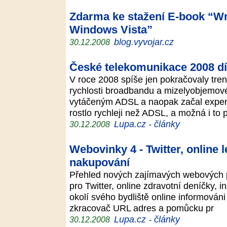
Zdarma ke stažení E-book “Wr
Windows Vista”
blog.vyvojar.cz
30.12.2008
České telekomunikace 2008 díl
V roce 2008 spíše jen pokračovaly tren
rychlosti broadbandu a mizelyobjemové 
vytáčeným ADSL a naopak začal exper
rostlo rychleji než ADSL, a možná i to
Lupa.cz - články
30.12.2008
Webovinky 4 - Twitter, online 
nakupování
Přehled nových zajímavých webových p
pro Twitter, online zdravotní deníčky, in
okolí svého bydliště online informován
zkracovač URL adres a pomůcku pr
Lupa.cz - články
30.12.2008