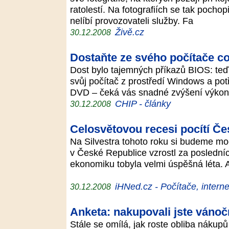
ratolestí. Na fotografiích se tak pocho
nelíbí provozovateli služby. Fa
Živě.cz
30.12.2008
Dostaňte ze svého počítače co
Dost bylo tajemných příkazů BIOS: teď
svůj počítač z prostředí Windows a po
DVD – čeká vás snadné zvýšení výko
CHIP - články
30.12.2008
Celosvětovou recesi pocítí Če
Na Silvestra tohoto roku si budeme mo
v České Republice vzrostl za posledníc
ekonomiku tobyla velmi úspěšná léta. 
iHNed.cz - Počítače, interne
30.12.2008
Anketa: nakupovali jste vánoč
Stále se omílá, jak roste obliba nákupů