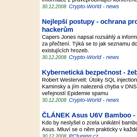
Crypto-World - news
30.12.2008
Nejlepší postupy - ochrana pr
hackerům
Capers Jones napsal rozsáhlý a informa
za přečtení. Týká se to jak seznamu d
existujících hrozeb.
Crypto-World - news
30.12.2008
Kybernetická bezpečnost - žeb
Robert Westervelt: Útoky SQL injectio
Kaminsky a jím nalezená chyba v DNS 
veřejností Epidemie spamu
Crypto-World - news
30.12.2008
ČLÁNEK Asus U6V Bamboo - ne
Kdo by neslyšel o zcela unikátní bamb
Asus. Mluví se o něm prakticky v každ
PCtuning.cz
30.12.2008