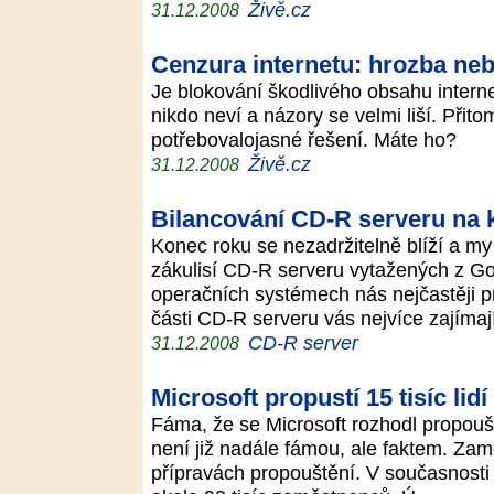
Živě.cz
31.12.2008
Cenzura internetu: hrozba ne
Je blokování škodlivého obsahu inter
nikdo neví a názory se velmi liší. Přit
potřebovalojasné řešení. Máte ho?
Živě.cz
31.12.2008
Bilancování CD-R serveru na 
Konec roku se nezadržitelně blíží a m
zákulisí CD-R serveru vytažených z Goo
operačních systémech nás nejčastěji pro
části CD-R serveru vás nejvíce zajíma
CD-R server
31.12.2008
Microsoft propustí 15 tisíc lidí
Fáma, že se Microsoft rozhodl propouš
není již nadále fámou, ale faktem. Zam
přípravách propouštění. V současnosti