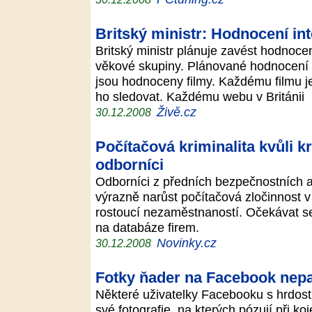
Britský ministr: Hodnocení int
Britský ministr plánuje zavést hodnoce
věkové skupiny. Plánované hodnocení
jsou hodnoceny filmy. Každému filmu j
ho sledovat. Každému webu v Británii
Živě.cz
30.12.2008
Počítačová kriminalita kvůli kr
odborníci
Odborníci z předních bezpečnostních a
výrazně narůst počítačová zločinnost v
rostoucí nezaměstnaností. Očekávat se d
na databáze firem.
Novinky.cz
30.12.2008
Fotky ňader na Facebook nepatř
Některé uživatelky Facebooku s hrdostí
své fotografie, na kterých pózují při 