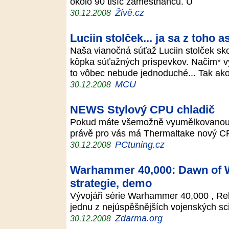
okolo 90 tisíc zaměstnanců. Ú
Živě.cz
30.12.2008
Luciin stolček... ja sa z toho a
Naša vianočná súťaž Luciin stolček sk
kôpka súťažných príspevkov. Načim* vy
to vôbec nebude jednoduché... Tak ak
MCU
30.12.2008
NEWS Stylový CPU chladič
Pokud máte všemožně vyumělkovanou P
právě pro vás má Thermaltake nový C
PCtuning.cz
30.12.2008
Warhammer 40,000: Dawn of Wa
strategie, demo
Vývojáři série Warhammer 40,000 , Reli
jednu z nejúspěšnějších vojenských sc
Zdarma.org
30.12.2008