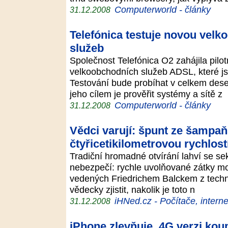
Computerworld - články
31.12.2008
Telefónica testuje novou vel
služeb
Společnost Telefónica O2 zahájila pilot
velkoobchodních služeb ADSL, které js
Testování bude probíhat v celkem deset
jeho cílem je prověřit systémy a sítě z
Computerworld - články
31.12.2008
Vědci varují: špunt ze šampaň
čtyřicetikilometrovou rychlost
Tradiční hromadné otvírání lahví se sek
nebezpečí: rychle uvolňované zátky 
vedených Friedrichem Balckem z techni
vědecky zjistit, nakolik je toto n
iHNed.cz - Počítače, interne
31.12.2008
iPhone zlevňuje, 4G verzi kou