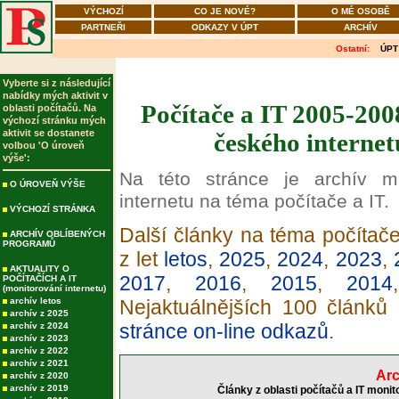
VÝCHOZÍ
CO JE NOVÉ?
O MÉ OSOBĚ
PARTNEŘI
ODKAZY V ÚPT
ARCHÍV
Ostatní:
ÚPT
Vyberte si z následující
nabídky mých aktivit v
Počítače a IT 2005-200
oblasti počítačů. Na
výchozí stránku mých
aktivit se dostanete
českého internet
volbou 'O úroveň
výše':
Na této stránce je archív m
O ÚROVEŇ VÝŠE
internetu na téma počítače a IT.
VÝCHOZÍ STRÁNKA
Další články na téma počítače
ARCHÍV OBLÍBENÝCH
PROGRAMŮ
z let
letos
,
2025
,
2024
,
2023
,
AKTUALITY O
2017
,
2016
,
2015
,
2014
POČÍTAČÍCH A IT
(monitorování internetu)
archív letos
Nejaktuálnějších 100 článků
archív z 2025
stránce on-line odkazů
.
archív z 2024
archív z 2023
archív z 2022
archív z 2021
Arc
archív z 2020
archív z 2019
Články z oblasti počítačů a IT moni