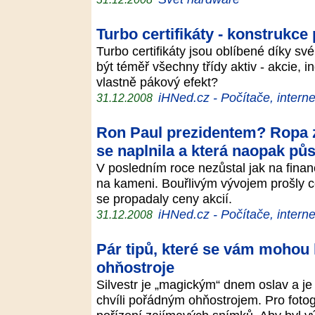
Turbo certifikáty - konstrukce
Turbo certifikáty jsou oblíbené díky s
být téměř všechny třídy aktiv - akcie, 
vlastně pákový efekt?
iHNed.cz - Počítače, interne
31.12.2008
Ron Paul prezidentem? Ropa 
se naplnila a která naopak p
V posledním roce nezůstal jak na finan
na kameni. Bouřlivým vývojem prošly ce
se propadaly ceny akcií.
iHNed.cz - Počítače, interne
31.12.2008
Pár tipů, které se vám mohou h
ohňostroje
Silvestr je „magickým“ dnem oslav a je j
chvíli pořádným ohňostrojem. Pro fotogra