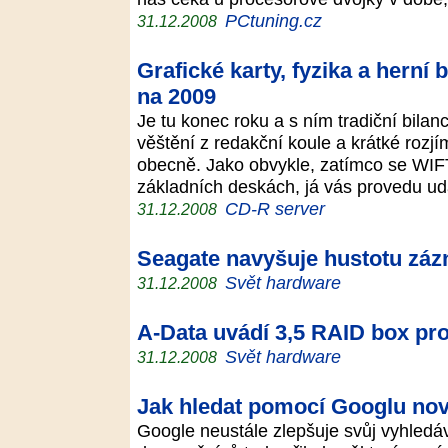
PCtuning.cz
31.12.2008
Grafické karty, fyzika a herní
na 2009
Je tu konec roku a s ním tradiční bila
věštění z redakční koule a krátké rozj
obecně. Jako obvykle, zatímco se WIFT
základních deskách, já vás provedu u
CD-R server
31.12.2008
Seagate navyšuje hustotu záz
Svět hardware
31.12.2008
A-Data uvádí 3,5 RAID box pro 
Svět hardware
31.12.2008
Jak hledat pomocí Googlu nov
Google neustále zlepšuje svůj vyhledá