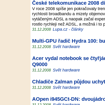
České telekomunikace 2008 díl
V roce 2008 spíše jen pokračovaly tren
rychlosti broadbandu a mizely objemové
vytáčeným ADSL a naopak začal experi
rostlo rychleji než ADSL, a možná i to
Lupa.cz - články
31.12.2008
Multi-GPU řadič Hydra 100: b
Svět hardware
31.12.2008
Acer vydal notebook se čtyřjá
Q9000
Svět hardware
31.12.2008
Chladiče Zalman půjdou uchyt
Svět hardware
31.12.2008
AOpen i945GCt-DN: dvoujádro
Svět hardware
31.12.2008