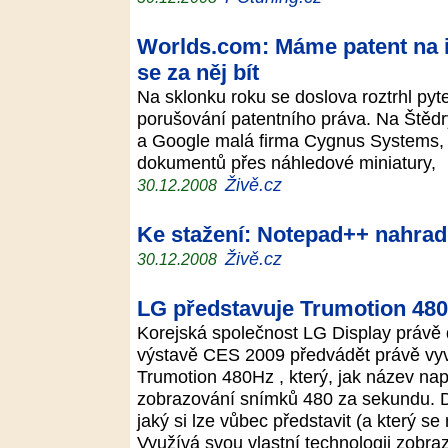
Worlds.com: Máme patent na 
se za něj bít
Na sklonku roku se doslova roztrhl py
porušování patentního práva. Na Štědr
a Google malá firma Cygnus Systems, k
dokumentů přes náhledové miniatury,
Živě.cz
30.12.2008
Ke stažení: Notepad++ nahra
Živě.cz
30.12.2008
LG představuje Trumotion 48
Korejská společnost LG Display právě 
výstavě CES 2009 předvádět právě vyvi
Trumotion 480Hz , který, jak název nap
zobrazování snímků 480 za sekundu. D
jaký si lze vůbec představit (a který s
Využívá svou vlastní technologii zobra