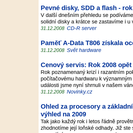
Pevné disky, SDD a flash - ro
V další dnešním přehledu se podíváme 
solidní disky a krátce se zastavíme i
CD-R server
31.12.2008
Paměť A-Data T806 získala oc
Svět hardware
31.12.2008
Cenový servis: Rok 2008 opět 
Rok poznamenaný krizí i razantním po
počítačovému hardwaru k významným sl
události jsme nyní shrnuli v našem vá
Novinky.cz
31.12.2008
Ohled za procesory a základn
výhled na 2009
Tak jako každý rok i letos řádně provět
zhodnotíme její loňské odhady. Již ste 