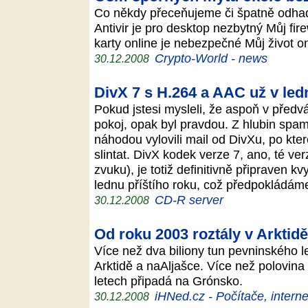
Co někdy přeceňujeme či špatně odhad
Antivir je pro desktop nezbytný Můj fir
karty online je nebezpečné Můj život o
Crypto-World - news
30.12.2008
DivX 7 s H.264 a AAC už v led
Pokud jstesi mysleli, že aspoň v před
pokoj, opak byl pravdou. Z hlubin spam
náhodou vylovili mail od DivXu, po kt
slintat. DivX kodek verze 7, ano, té v
zvuku), je totiž definitivně připraven kv
lednu příštího roku, což předpokládá
CD-R server
30.12.2008
Od roku 2003 roztály v Arktidě
Více než dva biliony tun pevninského l
Arktidě a naAljašce. Více než polovina 
letech připadá na Grónsko.
iHNed.cz - Počítače, interne
30.12.2008