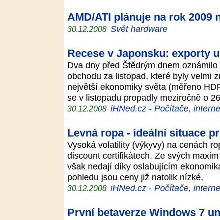
AMD/ATI plánuje na rok 2009
Svět hardware
30.12.2008
Recese v Japonsku: exporty u
Dva dny před Štědrým dnem oznámilo 
obchodu za listopad, které byly velmi z
největší ekonomiky světa (měřeno HDP
se v listopadu propadly meziročně o 
iHNed.cz - Počítače, interne
30.12.2008
Levná ropa - ideální situace pr
Vysoká volatility (výkyvy) na cenách ro
discount certifikátech. Ze svých maxim 
však nedají díky oslabujícím ekonomik
pohledu jsou ceny již natolik nízké,
iHNed.cz - Počítače, interne
30.12.2008
První betaverze Windows 7 uni