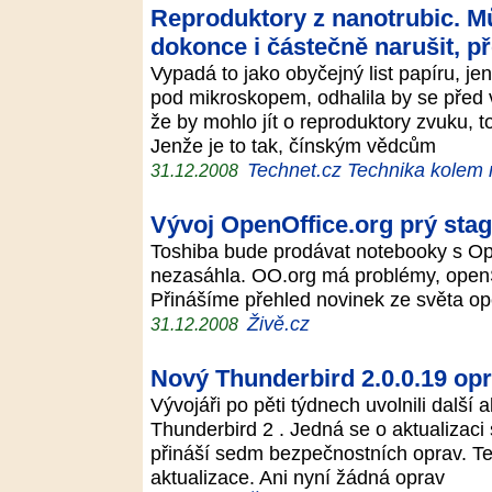
Reproduktory z nanotrubic. Mů
dokonce i částečně narušit, př
Vypadá to jako obyčejný list papíru, j
pod mikroskopem, odhalila by se před v
že by mohlo jít o reproduktory zvuku, t
Jenže je to tak, čínským vědcům
Technet.cz Technika kolem
31.12.2008
Vývoj OpenOffice.org prý sta
Toshiba bude prodávat notebooky s Op
nezasáhla. OO.org má problémy, open
Přinášíme přehled novinek ze světa o
Živě.cz
31.12.2008
Nový Thunderbird 2.0.0.19 op
Vývojáři po pěti týdnech uvolnili další 
Thunderbird 2 . Jedná se o aktualizaci
přináší sedm bezpečnostních oprav. Te
aktualizace. Ani nyní žádná oprav