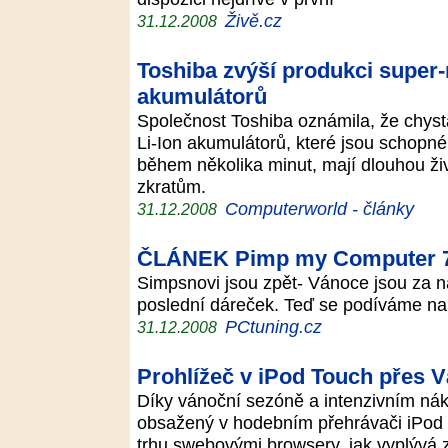
Živě.cz
31.12.2008
Toshiba zvýší produkci super-
akumulátorů
Společnost Toshiba oznámila, že chys
Li-Ion akumulátorů, které jsou schopné
během několika minut, mají dlouhou živ
zkratům.
Computerworld - články
31.12.2008
ČLÁNEK Pimp my Computer 7 
Simpsnovi jsou zpět- Vánoce jsou za ná
poslední dáreček. Teď se podíváme na
PCtuning.cz
31.12.2008
Prohlížeč v iPod Touch přes V
Díky vánoční sezóně a intenzivním ná
obsažený v hodebním přehrávači iPod T
trhu swebovými browsery, jak vyplývá 