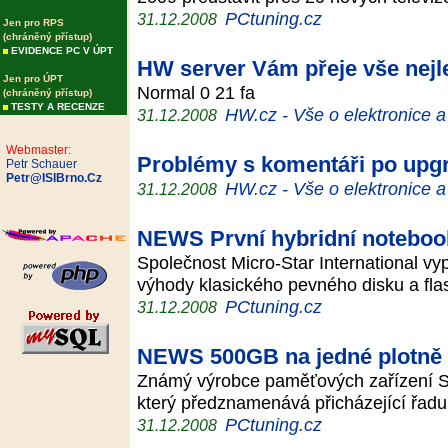
PCtuning.cz
31.12.2008
Jen pro RPS
(chráněný přístup)
EVIDENCE PC V ÚPT
HW server Vám přeje vše nejl
Jen pro ÚPT
Normal 0 21 fa
(chráněný přístup)
TESTY A RECENZE
HW.cz - Vše o elektronice 
31.12.2008
Webmaster:
Problémy s komentáři po upg
Petr Schauer
Petr@ISIBrno.Cz
HW.cz - Vše o elektronice 
31.12.2008
NEWS První hybridní noteboo
Společnost Micro-Star International vyp
výhody klasického pevného disku a fl
PCtuning.cz
31.12.2008
NEWS 500GB na jedné plotně
Známý výrobce paměťových zařízení 
který předznamenává přicházející řad
PCtuning.cz
31.12.2008