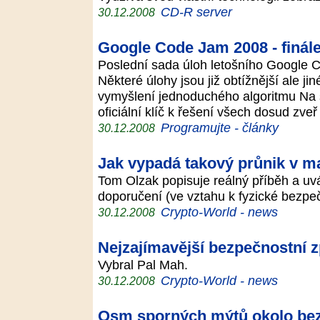
CD-R server
30.12.2008
Google Code Jam 2008 - finál
Poslední sada úloh letošního Google 
Některé úlohy jsou již obtížnější ale ji
vymyšlení jednoduchého algoritmu Na s
oficiální klíč k řešení všech dosud zve
Programujte - články
30.12.2008
Jak vypadá takový průnik v m
Tom Olzak popisuje reálný příběh a uvá
doporučení (ve vztahu k fyzické bezpe
Crypto-World - news
30.12.2008
Nejzajímavější bezpečnostní z
Vybral Pal Mah.
Crypto-World - news
30.12.2008
Osm sporných mýtů okolo bez