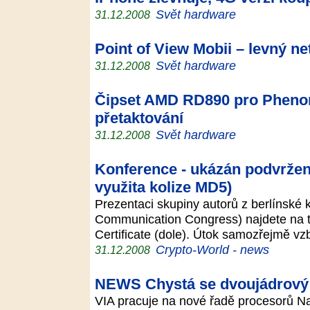
Svět hardware
31.12.2008
Point of View Mobii – levný 
Svět hardware
31.12.2008
Čipset AMD RD890 pro Phenom 
přetaktování
Svět hardware
31.12.2008
Konference - ukázán podvržený 
využita kolize MD5)
Prezentaci skupiny autorů z berlínské
Communication Congress) najdete na t
Certificate (dole). Útok samozřejmě v
Crypto-World - news
31.12.2008
NEWS Chystá se dvoujádrový
VIA pracuje na nové řadě procesorů Na