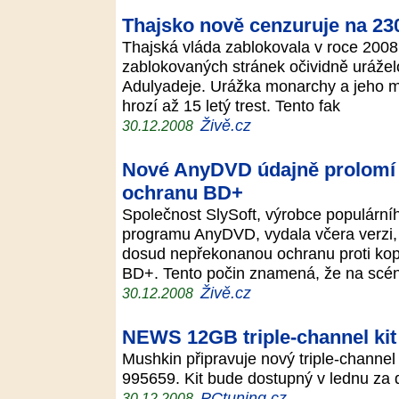
Thajsko nově cenzuruje na 2
Thajská vláda zablokovala v roce 200
zablokovaných stránek očividně urážel
Adulyadeje. Urážka monarchy a jeho ma
hrozí až 15 letý trest. Tento fak
Živě.cz
30.12.2008
Nové AnyDVD údajně prolomí
ochranu BD+
Společnost SlySoft, výrobce populární
programu AnyDVD, vydala včera verzi, o
dosud nepřekonanou ochranu proti kop
BD+. Tento počin znamená, že na sc
Živě.cz
30.12.2008
NEWS 12GB triple-channel kit
Mushkin připravuje nový triple-channe
995659. Kit bude dostupný v lednu za
PCtuning.cz
30.12.2008