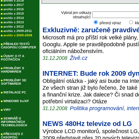
archív z 2018
archív z 2017
archív z 2016
Vybrat jen odkazy
archív z 2015
obsahující:
archív z 2014
archív z 2013
přesný výraz
kt
archív z 2012
Exkluzivně: zaručeně pravdiv
archív z 2009-2011
archív z 2005-2008
Microsoft má pro příští rok velké plány
Googlu. Apple se pravděpodobně pustí
PŘEHLED TESTŮ
ČASOPISU COMPUTER
oficiálním náboženstvím.
ÚVAHY O IT A
Živě.cz
31.12.2008
POČÍTAČÍCH
PROBLÉMY S
INTERNET: Bude rok 2009 dyna
HARDWAREM
Obligátní otázka - jaký asi bude na Int
PROBLÉMY SE
SOFTWAREM
Ze všech stran již bylo řečeno, že ta
INSTALACE PC
a finanční krize. Jak dalece? Či snad
potřební virtalizaci? Otáze
WINDOWS 9x/XP
Politika programování, inter
31.12.2008
VIRY
SEMINÁŘ O
NEWS 480Hz televize od LG
INFORMAČNÍCH
TECHNOLOGIÍCH
Výrobce LCD monitorů, společnost LG,
PŘEVZATO Z
2009 představit přes 20 nových televiz
ČASOPISŮ