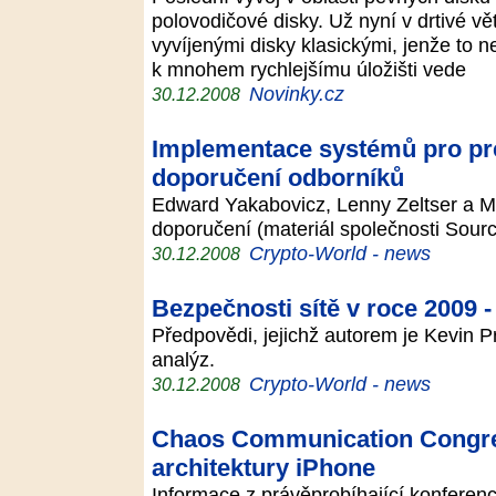
polovodičové disky. Už nyní v drtivé vě
vyvíjenými disky klasickými, jenže to n
k mnohem rychlejšímu úložišti vede
Novinky.cz
30.12.2008
Implementace systémů pro pre
doporučení odborníků
Edward Yakabovicz, Lenny Zeltser a Mi
doporučení (materiál společnosti Sourc
Crypto-World - news
30.12.2008
Bezpečnosti sítě v roce 2009 -
Předpovědi, jejichž autorem je Kevin P
analýz.
Crypto-World - news
30.12.2008
Chaos Communication Congres
architektury iPhone
Informace z právěprobíhající konfere