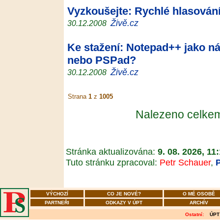
Vyzkoušejte: Rychlé hlasován
Živě.cz
30.12.2008
Ke stažení: Notepad++ jako n
nebo PSPad?
Živě.cz
30.12.2008
Strana
1
z
1005
Nalezeno celk
Stránka aktualizována:
9. 08. 2026, 11
Tuto stránku zpracoval:
Petr Schauer
,
VÝCHOZÍ
CO JE NOVÉ?
O MÉ OSOBĚ
PARTNEŘI
ODKAZY V ÚPT
ARCHÍV
Ostatní:
ÚPT