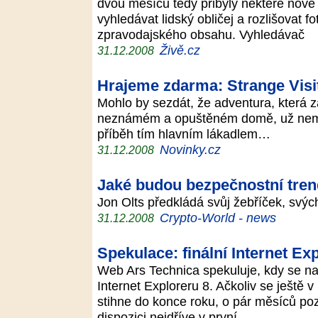
dvou měsíců tedy přibyly některé nové 
vyhledávat lidský obličej a rozlišovat fo
zpravodajského obsahu. Vyhledávač
Živě.cz
31.12.2008
Hrajeme zdarma: Strange Vis
Mohlo by sezdát, že adventura, která z
neznámém a opuštěném domě, už nemů
příběh tím hlavním lákadlem…
Novinky.cz
31.12.2008
Jaké budou bezpečnostní tren
Jon Olts předkládá svůj žebříček, svý
Crypto-World - news
31.12.2008
Spekulace: finální Internet Ex
Web Ars Technica spekuluje, kdy se na 
Internet Exploreru 8. Ačkoliv se ještě v
stihne do konce roku, o pár měsíců pozd
dispozici nejdříve v první