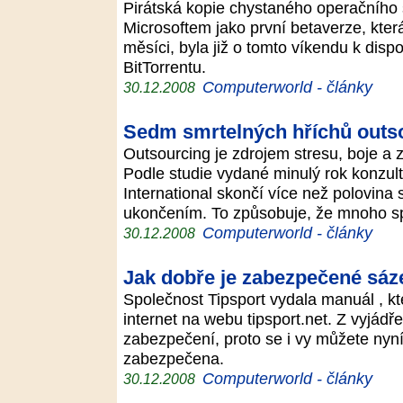
Pirátská kopie chystaného operačníh
Microsoftem jako první betaverze, která
měsíci, byla již o tomto víkendu k disp
BitTorrentu.
Computerworld - články
30.12.2008
Sedm smrtelných hříchů outs
Outsourcing je zdrojem stresu, boje a
Podle studie vydané minulý rok konzul
International skončí více než polovin
ukončením. To způsobuje, že mnoho 
Computerworld - články
30.12.2008
Jak dobře je zabezpečené sáze
Společnost Tipsport vydala manuál , kt
internet na webu tipsport.net. Z vyjádř
zabezpečení, proto se i vy můžete nyní 
zabezpečena.
Computerworld - články
30.12.2008