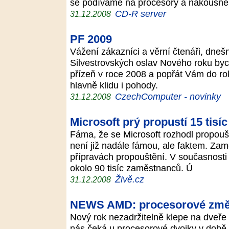
se podíváme na procesory a nakousne
CD-R server
31.12.2008
PF 2009
Vážení zákazníci a věrní čtenáři, dne
Silvestrovských oslav Nového roku by
přízeň v roce 2008 a popřát Vám do rok
hlavně klidu i pohody.
CzechComputer - novinky
31.12.2008
Microsoft prý propustí 15 tisíc
Fáma, že se Microsoft rozhodl propouš
není již nadále fámou, ale faktem. Zam
přípravách propouštění. V současnosti
okolo 90 tisíc zaměstnanců. Ú
Živě.cz
31.12.2008
NEWS AMD: procesorové změ
Nový rok nezadržitelně klepe na dveře
nás čeká u procesorové dvojky v době,