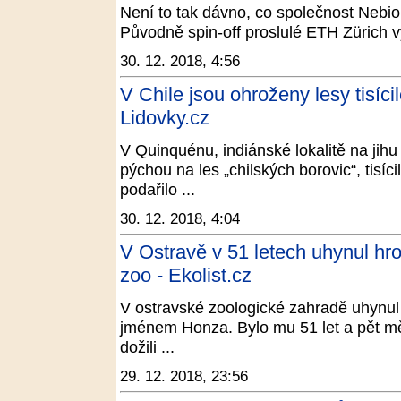
Není to tak dávno, co společnost Nebio
Původně spin-off proslulé ETH Zürich vy
30. 12. 2018, 4:56
V Chile jsou ohroženy lesy tisíci
Lidovky.cz
V Quinquénu, indiánské lokalitě na jihu
pýchou na les „chilských borovic“, tisí
podařilo ...
30. 12. 2018, 4:04
V Ostravě v 51 letech uhynul hro
zoo - Ekolist.cz
V ostravské zoologické zahradě uhynul
jménem Honza. Bylo mu 51 let a pět m
dožili ...
29. 12. 2018, 23:56