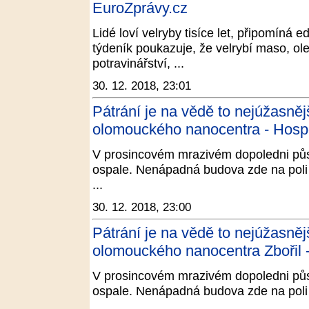
EuroZprávy.cz
Lidé loví velryby tisíce let, připomíná e
týdeník poukazuje, že velrybí maso, ole
potravinářství, ...
30. 12. 2018, 23:01
Pátrání je na vědě to nejúžasněj
olomouckého nanocentra - Hosp
V prosincovém mrazivém dopoledni p
ospale. Nenápadná budova zde na poli v
...
30. 12. 2018, 23:00
Pátrání je na vědě to nejúžasněj
olomouckého nanocentra Zbořil 
V prosincovém mrazivém dopoledni p
ospale. Nenápadná budova zde na poli v
...