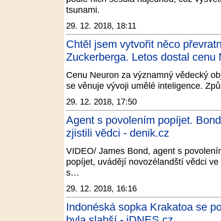
tsunami.
29. 12. 2018, 18:11
Chtěl jsem vytvořit něco převrat
Zuckerberga. Letos dostal cenu 
Cenu Neuron za významný vědecký obje
se věnuje vývoji umělé inteligence. Způ
29. 12. 2018, 17:50
Agent s povolením popíjet. Bon
zjistili vědci - denik.cz
VIDEO/ James Bond, agent s povolením
popíjet, uvádějí novozélandští vědci ve
s…
29. 12. 2018, 16:16
Indonéská sopka Krakatoa se po 
byla slabší - iDNES.cz