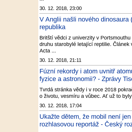
30. 12. 2018, 23:00
V Anglii našli nového dinosaura
republika
Britští vědci z univerzity v Portsmout
druhu starobylé letající reptilie. Článe
Acta ...
30. 12. 2018, 21:11
Fúzní rekordy i atom uvnitř atom
fyzice a astronomii? - Zprávy Tis
Tvrdá stránka vědy i v roce 2018 pokr
o životu, vesmíru a vůbec. Ať už to byly
30. 12. 2018, 17:04
Ukažte dětem, že mobil není jen 
rozhlasovou reportáž - Český ro