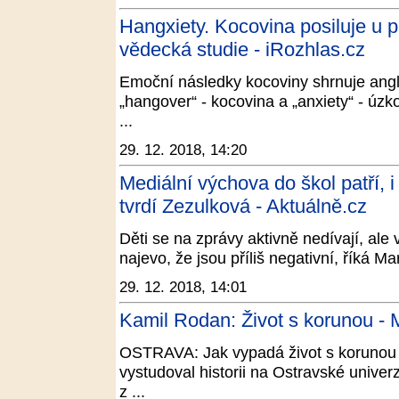
Hangxiety. Kocovina posiluje u pl
vědecká studie - iRozhlas.cz
Emoční následky kocoviny shrnuje angli
„hangover“ - kocovina a „anxiety“ - úzk
...
29. 12. 2018, 14:20
Mediální výchova do škol patří, i
tvrdí Zezulková - Aktuálně.cz
Děti se na zprávy aktivně nedívají, ale
najevo, že jsou příliš negativní, říká 
29. 12. 2018, 14:01
Kamil Rodan: Život s korunou - M
OSTRAVA: Jak vypadá život s korunou 
vystudoval historii na Ostravské univerz
z ...