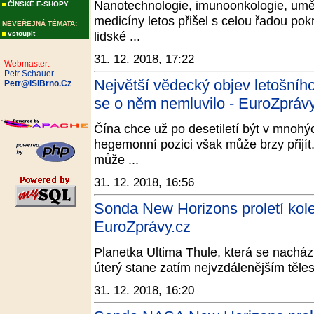
Nanotechnologie, imunoonkologie, uměl
ČÍNSKÉ E-SHOPY
medicíny letos přišel s celou řadou pokr
NEVEŘEJNÁ TÉMATA:
lidské ...
vstoupit
31. 12. 2018, 17:22
Webmaster:
Petr Schauer
Největší vědecký objev letošníh
Petr@ISIBrno.Cz
se o něm nemluvilo - EuroZprávy
Čína chce už po desetiletí být v mnohý
hegemonní pozici však může brzy přijí
může ...
31. 12. 2018, 16:56
Sonda New Horizons proletí kole
EuroZprávy.cz
Planetka Ultima Thule, která se nacház
úterý stane zatím nejvzdálenějším těle
31. 12. 2018, 16:20