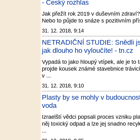
- Český rozhlas
Jak přežít rok 2019 v duševním zdraví? J
Nebo to půjde to snáze s pozitivním př
31. 12. 2018, 9:14
NETRADIČNÍ STUDIE: Snědli jste 
jak dlouho ho vyloučíte! - tn.cz
Vypadá to jako hloupý vtípek, ale je to 
projde kousek známé stavebnice trávicí
v ...
31. 12. 2018, 9:10
Plasty by se mohly v budoucnost
voda
Izraelští vědci popsali proces vzniku pl
něj toxický odpad a lze jej snadno recy
...