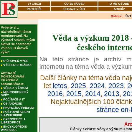
VÝCHOZÍ
CO JE NOVÉ?
O MÉ OSOBĚ
PARTNEŘI
ODKAZY V ÚPT
ARCHÍV
Ostatní:
ÚPT
Vyberte si z
následujících témat
Věda a výzkum 2018 -
monitorování. Na
výchozí stránku mých
aktivit se dostanete
českého intern
volbou 'O úroveň
výše':
Na této stránce je archív m
O ÚROVEŇ VÝŠE
internetu na téma věda a výzku
VÝCHOZÍ STRÁNKA
AKTUÁLNÍ
Další články na téma věda naj
MONITOROVÁNÍ
INTERNETU
let
letos
,
2025
,
2024
,
2023
,
2
odborná témata:
VĚDA A VÝZKUM
2016
,
2015
,
2014
,
2013
,
20
MIKROSKOPICKÝ
SVĚT
POČÍTAČE A IT
Nejaktuálnějších 100 člán
OS ANDROID
stránce on-
PROHLÍŽEČ FIREFOX
POŠTOVNÍ KLIENT
THUNDERBIRD
OPENOFFICE A
LIBREOFFICE
Arc
ENCYKLOPEDIE
Články z oblasti vědy a výzkumu mon
WIKIPEDIA