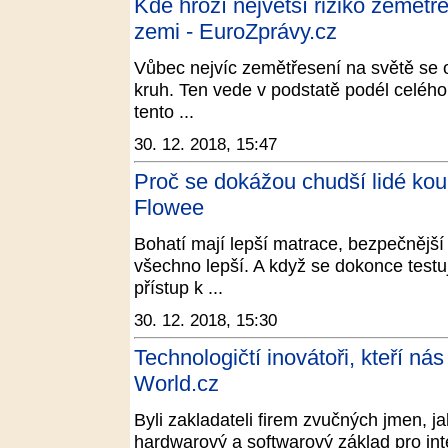
Kde hrozí největší riziko zemětř
zemi - EuroZprávy.cz
Vůbec nejvíc zemětřesení na světě se 
kruh. Ten vede v podstatě podél celého
tento ...
30. 12. 2018, 15:47
Proč se dokážou chudší lidé kou
Flowee
Bohatí mají lepší matrace, bezpečnější a
všechno lepší. A když se dokonce testuj
přístup k ...
30. 12. 2018, 15:30
Technologičtí inovátoři, kteří nás
World.cz
Byli zakladateli firem zvučných jmen, ja
hardwarový a softwarový základ pro inte