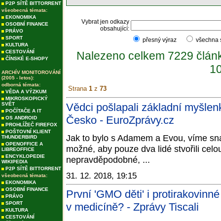
P2P SÍTĚ BITTORRENT
všeobecná témata:
EKONOMIKA
Vybrat jen odkazy
OSOBNÍ FINANCE
obsahující:
PRÁVO
SPORT
přesný výraz
všechna
KULTURA
CESTOVÁNÍ
Nalezeno celkem 7229 člán
ČÍNSKÉ E-SHOPY
10
ARCHÍV MONITOROVÁNÍ
(2005 - letos):
odborná témata:
Strana
1
z
73
VĚDA A VÝZKUM
MIKROSKOPICKÝ
SVĚT
Vědci pošlapali základní myšlenk
POČÍTAČE A IT
Česko - EuroZprávy.cz
OS ANDROID
PROHLÍŽEČ FIREFOX
POŠTOVNÍ KLIENT
Jak to bylo s Adamem a Evou, víme sna
THUNDERBIRD
OPENOFFICE A
možné, aby pouze dva lidé stvořili celou
LIBREOFFICE
ENCYKLOPEDIE
nepravděpodobné, ...
WIKIPEDIA
P2P SÍTĚ BITTORRENT
31. 12. 2018, 19:15
všeobecná témata:
EKONOMIKA
OSOBNÍ FINANCE
První 'GMO děti' i protirakovinné
PRÁVO
SPORT
v medicíně? - Zprávy Tiscali
KULTURA
CESTOVÁNÍ