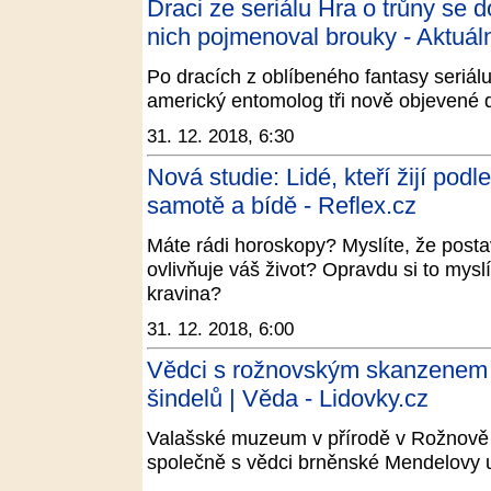
Draci ze seriálu Hra o trůny se 
nich pojmenoval brouky - Aktuál
Po dracích z oblíbeného fantasy seriá
americký entomolog tři nově objevené dr
31. 12. 2018, 6:30
Nová studie: Lidé, kteří žijí podl
samotě a bídě - Reflex.cz
Máte rádi horoskopy? Myslíte, že post
ovlivňuje váš život? Opravdu si to myslí
kravina?
31. 12. 2018, 6:00
Vědci s rožnovským skanzenem 
šindelů | Věda - Lidovky.cz
Valašské muzeum v přírodě v Rožnov
společně s vědci brněnské Mendelovy un