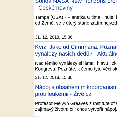
Sonda NASA New Horizons prolet
- České noviny
Tampa (USA) - Planetka Ultima Thule, k
od Země, se v úterý stane zatím nejvz
...
31. 12. 2018, 15:36
Kvíz: Jako od Cimrmana. Poznát
vynálezy našich dědů? - Aktuáln
Nad těmito vynálezy si lámali hlavu i z
Kongresu. Poznáte, k čemu tyto věci sl
31. 12. 2018, 15:30
Nápoj s obsahem mikroorganismů
proti leukémii - Živě.cz
Profesor Melvyn Greaves z Institute o
zajímavý životní cíl: chce vytvořit nápoj
...