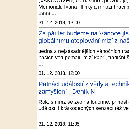
(VANCOUVER, od našeho zpravodaje) Ma
Memoriálu Ivana Hlinky a mnozí hráči p
1999 ...
31. 12. 2018, 13:00
Za pár let budeme na Vánoce jíst 
globálnímu oteplování mizí z naš
Jedna z nejzásadnějších vánočních trad
našich vod pomalu mizí kapři, tradiční
...
31. 12. 2018, 12:00
Patnáct událostí z vědy a technik
zamyšlení - Deník N
Rok, s nímž se zvolna loučíme, přines
událostí i krátkodechých senzací též ve
...
31. 12. 2018, 11:35