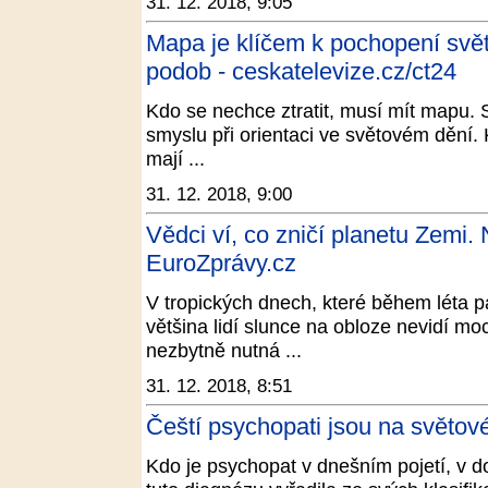
31. 12. 2018, 9:05
Mapa je klíčem k pochopení svě
podob - ceskatelevize.cz/ct24
Kdo se nechce ztratit, musí mít mapu. S
smyslu při orientaci ve světovém dění.
mají ...
31. 12. 2018, 9:00
Vědci ví, co zničí planetu Zemi. 
EuroZprávy.cz
V tropických dnech, které během léta p
většina lidí slunce na obloze nevidí mo
nezbytně nutná ...
31. 12. 2018, 8:51
Čeští psychopati jsou na světové
Kdo je psychopat v dnešním pojetí, v 