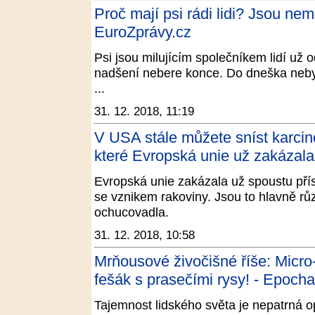
Proč mají psi rádi lidi? Jsou nemo
EuroZprávy.cz
Psi jsou milujícím společníkem lidí už 
nadšení nebere konce. Do dneška nebylo
...
31. 12. 2018, 11:19
V USA stále můžete sníst karcin
které Evropská unie už zakázala
Evropská unie zakázala už spoustu přís
se vznikem rakoviny. Jsou to hlavně rů
ochucovadla.
31. 12. 2018, 10:58
Mrňousové živočišné říše: Micro-
fešák s prasečími rysy! - Epoch
Tajemnost lidského světa je nepatrná op