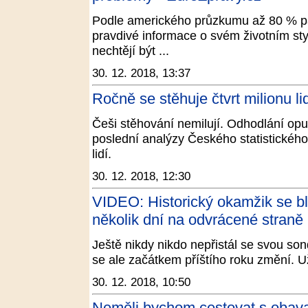
Podle amerického průzkumu až 80 % pa
pravdivé informace o svém životním stylu
nechtějí být ...
30. 12. 2018, 13:37
Ročně se stěhuje čtvrt milionu li
Češi stěhování nemilují. Odhodlání opus
poslední analýzy Českého statistického
lidí.
30. 12. 2018, 12:30
VIDEO: Historický okamžik se bl
několik dní na odvrácené straně
Ještě nikdy nikdo nepřistál se svou so
se ale začátkem příštího roku změní. Už
30. 12. 2018, 10:50
Neměli bychom cestovat s obav