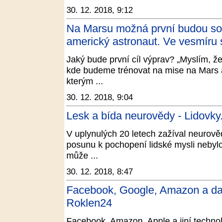
30. 12. 2018, 9:12
Na Marsu možná první budou sou
americký astronaut. Ve vesmíru s
Jaký bude první cíl výprav? „Myslím, že
kde budeme trénovat na mise na Mars 
kterým ...
30. 12. 2018, 9:04
Lesk a bída neurovědy - Lidovky
V uplynulých 20 letech zažíval neurov
posunu k pochopení lidské mysli nebylo 
může ...
30. 12. 2018, 8:47
Facebook, Google, Amazon a dal
Roklen24
Facebook, Amazon, Apple a jiní technolo