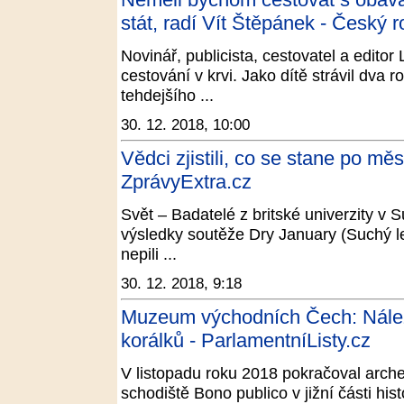
stát, radí Vít Štěpánek - Český r
Novinář, publicista, cestovatel a edito
cestování v krvi. Jako dítě strávil dva 
tehdejšího ...
30. 12. 2018, 10:00
Vědci zjistili, co se stane po měs
ZprávyExtra.cz
Svět – Badatelé z britské univerzity v S
výsledky soutěže Dry January (Suchý l
nepili ...
30. 12. 2018, 9:18
Muzeum východních Čech: Nález
korálků - ParlamentníListy.cz
V listopadu roku 2018 pokračoval arche
schodiště Bono publico v jižní části his