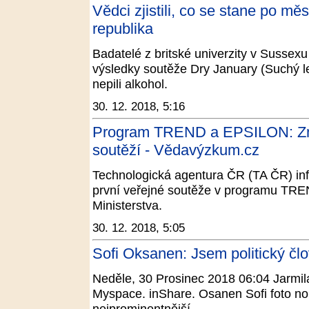
Vědci zjistili, co se stane po mě
republika
Badatelé z britské univerzity v Sussexu 
výsledky soutěže Dry January (Suchý l
nepili alkohol.
30. 12. 2018, 5:16
Program TREND a EPSILON: Zm
soutěží - Vědavýzkum.cz
Technologická agentura ČR (TA ČR) in
první veřejné soutěže v programu TRE
Ministerstva.
30. 12. 2018, 5:05
Sofi Oksanen: Jsem politický člov
Neděle, 30 Prosinec 2018 06:04 Jarmila
Myspace. inShare. Osanen Sofi foto no
nejprominentnější ...