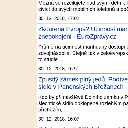
Možná se rozčilujete nad svými dětmi, 
civící do svých mobilních telefonů a po
30. 12. 2018, 17:02
Zkouřená Evropa? Účinnost mari
znepokojeni - EuroZprávy.cz
Průměrná účinnost marihuany dostupné
zdvojnásobila. Stejně tak v celoevropsk
to studie ...
30. 12. 2018, 16:51
Zpustlý zámek plný jedů. Podíve
sídlo v Panenských Břežanech -
Kdo by při návštěvě Dolního zámku v 
šlechtické sídlo obklopené rozlehlým p
příchozím, ...
30. 12. 2018, 16:07