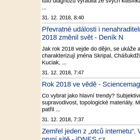
tuto diagnózu vyřadila ze svých klasif
...
31. 12. 2018, 8:40
Převratné události i nenahraditel
2018 změnil svět - Deník N
Jak rok 2018 vejde do dějin, se ukáže 
charakterizují jména Skripal, Chášukdž
Kuciak, ...
31. 12. 2018, 7:47
Rok 2018 ve vědě - Sciencemag
Co vybrat jako hlavní trendy? Subjektivn
supravodivost, topologické materiály. 
patřil ...
31. 12. 2018, 7:37
Zemřel jeden z „otců internetu“.
první sítě - iDNES.cz