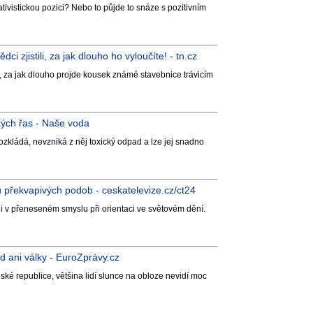
ativistickou pozici? Nebo to půjde to snáze s pozitivním
zjistili, za jak dlouho ho vyloučíte! - tn.cz
li, za jak dlouho projde kousek známé stavebnice trávicím
kých řas - Naše voda
rozkládá, nevzniká z něj toxický odpad a lze jej snadno
 překvapivých podob - ceskatelevize.cz/ct24
í i v přeneseném smyslu při orientaci ve světovém dění.
id ani války - EuroZprávy.cz
ké republice, většina lidí slunce na obloze nevidí moc