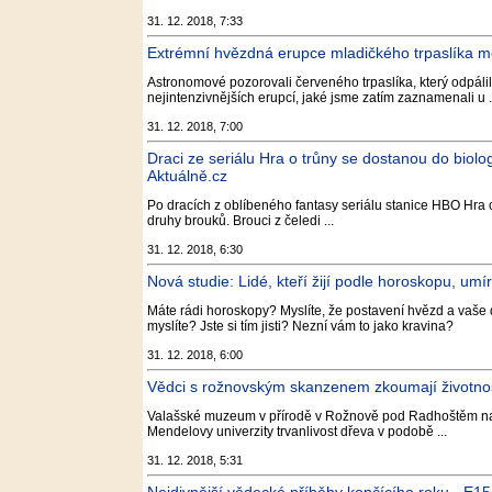
31. 12. 2018, 7:33
Extrémní hvězdná erupce mladičkého trpaslíka moh
Astronomové pozorovali červeného trpaslíka, který odpálil
nejintenzivnějších erupcí, jaké jsme zatím zaznamenali u .
31. 12. 2018, 7:00
Draci ze seriálu Hra o trůny se dostanou do biol
Aktuálně.cz
Po dracích z oblíbeného fantasy seriálu stanice HBO Hra
druhy brouků. Brouci z čeledi ...
31. 12. 2018, 6:30
Nová studie: Lidé, kteří žijí podle horoskopu, umí
Máte rádi horoskopy? Myslíte, že postavení hvězd a vaše 
myslíte? Jste si tím jisti? Nezní vám to jako kravina?
31. 12. 2018, 6:00
Vědci s rožnovským skanzenem zkoumají životnost
Valašské muzeum v přírodě v Rožnově pod Radhoštěm na
Mendelovy univerzity trvanlivost dřeva v podobě ...
31. 12. 2018, 5:31