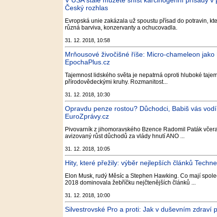
V USA stále můžete sníst karcinogenní přísady v 
Český rozhlas
Evropská unie zakázala už spoustu přísad do potravin, kt
různá barviva, konzervanty a ochucovadla.
31. 12. 2018, 10:58
Mrňousové živočišné říše: Micro-chameleon jako hl
EpochaPlus.cz
Tajemnost lidského světa je nepatrná oproti hluboké tajemn
přírodovědeckými kruhy. Rozmanitost...
31. 12. 2018, 10:30
Opravdu penze rostou? Důchodci, Babiš vás vodí 
EuroZprávy.cz
Pivovarník z jihomoravského Bzence Radomil Paták včera na 
avizovaný růst důchodů za vlády hnutí ANO ...
31. 12. 2018, 10:05
Hity, které přežily: výběr nejlepších článků Techn
Elon Musk, rudý Měsíc a Stephen Hawking. Co mají společ
2018 dominovala žebříčku nejčtenějších článků ...
31. 12. 2018, 10:00
Silvestrovské Pro a proti: Jak v duševním zdraví p