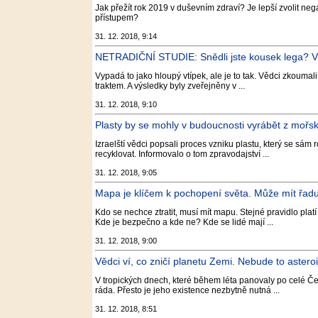
Jak přežít rok 2019 v duševním zdraví? Je lepší zvolit neg
přístupem?
31. 12. 2018, 9:14
NETRADIČNÍ STUDIE: Snědli jste kousek lega? Vědci 
Vypadá to jako hloupý vtípek, ale je to tak. Vědci zkouma
traktem. A výsledky byly zveřejněny v ...
31. 12. 2018, 9:10
Plasty by se mohly v budoucnosti vyrábět z mořs
Izraelští vědci popsali proces vzniku plastu, který se sám 
recyklovat. Informovalo o tom zpravodajství ...
31. 12. 2018, 9:05
Mapa je klíčem k pochopení světa. Může mít řadu
Kdo se nechce ztratit, musí mít mapu. Stejné pravidlo plat
Kde je bezpečno a kde ne? Kde se lidé mají ...
31. 12. 2018, 9:00
Vědci ví, co zničí planetu Zemi. Nebude to astero
V tropických dnech, které během léta panovaly po celé Čes
ráda. Přesto je jeho existence nezbytně nutná ...
31. 12. 2018, 8:51