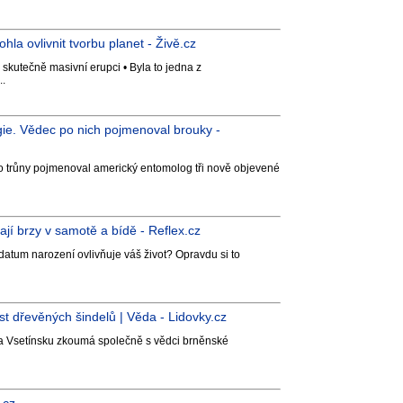
la ovlivnit tvorbu planet - Živě.cz
 skutečně masivní erupci • Byla to jedna z
..
ogie. Vědec po nich pojmenoval brouky -
 o trůny pojmenoval americký entomolog tři nově objevené
rají brzy v samotě a bídě - Reflex.cz
datum narození ovlivňuje váš život? Opravdu si to
 dřevěných šindelů | Věda - Lidovky.cz
 Vsetínsku zkoumá společně s vědci brněnské