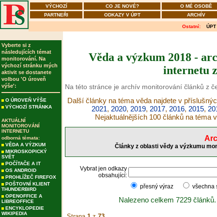
VÝCHOZÍ
CO JE NOVÉ?
O MÉ OSOBĚ
PARTNEŘI
ODKAZY V ÚPT
ARCHÍV
Ostatní:
ÚPT
Vyberte si z
následujících témat
Věda a výzkum 2018 - arc
monitorování. Na
výchozí stránku mých
internetu 
aktivit se dostanete
volbou 'O úroveň
výše':
Na této stránce je archív monitorování článků z 
Další články na téma věda najdete v příslušnýc
O ÚROVEŇ VÝŠE
VÝCHOZÍ STRÁNKA
2021
,
2020
,
2019
,
2017
,
2016
,
2015
,
20
Nejaktuálnějších 100 článků na téma 
AKTUÁLNÍ
MONITOROVÁNÍ
INTERNETU
Arc
odborná témata:
VĚDA A VÝZKUM
Články z oblasti vědy a výzkumu mon
MIKROSKOPICKÝ
SVĚT
POČÍTAČE A IT
Vybrat jen odkazy
OS ANDROID
obsahující:
PROHLÍŽEČ FIREFOX
POŠTOVNÍ KLIENT
přesný výraz
všechna
THUNDERBIRD
OPENOFFICE A
Nalezeno celkem 7229 článků.
LIBREOFFICE
ENCYKLOPEDIE
WIKIPEDIA
Strana
1
z
73