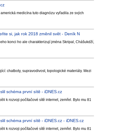
.cz
i americká medicína tuto diagnózu vyřadila ze svých
eňte si, jak rok 2018 změnil svět - Deník N
eho konci ho ale charakterizují jména Skripal, Chášukdží,
jící: chatboty, supravodivost, topologické materiály. Mezi
slil schéma první sítě - iDNES.cz
li k rozvoji počítačové sítě internet, zemřel. Bylo mu 81
eslil schéma první sítě - iDNES.cz - iDNES.cz
li k rozvoji počítačové sítě internet, zemřel. Bylo mu 81