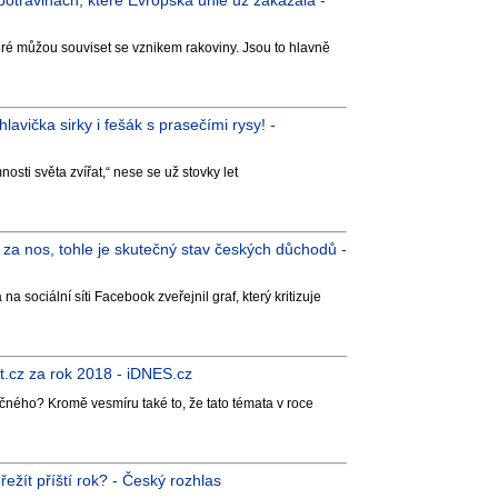
potravinách, které Evropská unie už zakázala -
eré můžou souviset se vznikem rakoviny. Jsou to hlavně
avička sirky i fešák s prasečími rysy! -
osti světa zvířat,“ nese se už stovky let
za nos, tohle je skutečný stav českých důchodů -
sociální síti Facebook zveřejnil graf, který kritizuje
et.cz za rok 2018 - iDNES.cz
ného? Kromě vesmíru také to, že tato témata v roce
řežít příští rok? - Český rozhlas