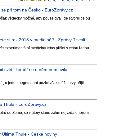
i se při tom na Česko - EuroZprávy.cz
však vědecky možné, aby pouze dva lidé stvořili celou
ete si rok 2018 v medicíně? - Zprávy Tiscali
t experimentální medicíny letos přišel s celou řadou
it svět. Téměř se o něm nemluvilo -
 1, o jednu hegemonní pozici však může brzy přijít.
a Thule - EuroZprávy.cz
metrů od Země, se v úterý stane zatím nejvzdálenějším
 Ultima Thule - České noviny