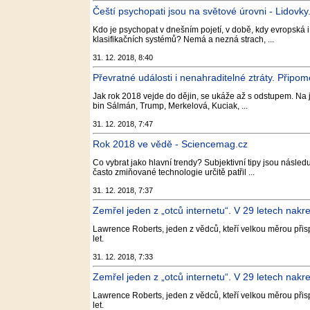
Čeští psychopati jsou na světové úrovni - Lidovky
Kdo je psychopat v dnešním pojetí, v době, kdy evropská 
klasifikačních systémů? Nemá a nezná strach, ...
31. 12. 2018, 8:40
Převratné události i nenahraditelné ztráty. Připom
Jak rok 2018 vejde do dějin, se ukáže až s odstupem. Na j
bin Sálmán, Trump, Merkelová, Kuciak, ...
31. 12. 2018, 7:47
Rok 2018 ve vědě - Sciencemag.cz
Co vybrat jako hlavní trendy? Subjektivní tipy jsou následu
často zmiňované technologie určitě patřil ...
31. 12. 2018, 7:37
Zemřel jeden z „otců internetu“. V 29 letech nakre
Lawrence Roberts, jeden z vědců, kteří velkou měrou přispě
let.
31. 12. 2018, 7:33
Zemřel jeden z „otců internetu“. V 29 letech nakr
Lawrence Roberts, jeden z vědců, kteří velkou měrou přispě
let.