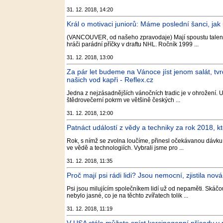
31. 12. 2018, 14:20
Král o motivaci juniorů: Máme poslední šanci, jak
(VANCOUVER, od našeho zpravodaje) Mají spoustu talentu
hráči parádní příčky v draftu NHL. Ročník 1999 ...
31. 12. 2018, 13:00
Za pár let budeme na Vánoce jíst jenom salát, tvrd
našich vod kapři - Reflex.cz
Jedna z nejzásadnějších vánočních tradic je v ohrožení. U
štědrovečerní pokrm ve většině českých ...
31. 12. 2018, 12:00
Patnáct událostí z vědy a techniky za rok 2018, k
Rok, s nímž se zvolna loučíme, přinesl očekávanou dávku 
ve vědě a technologiích. Vybrali jsme pro ...
31. 12. 2018, 11:35
Proč mají psi rádi lidi? Jsou nemocní, zjistila nov
Psi jsou milujícím společníkem lidí už od nepaměti. Skáč
nebylo jasné, co je na těchto zvířatech tolik ...
31. 12. 2018, 11:19