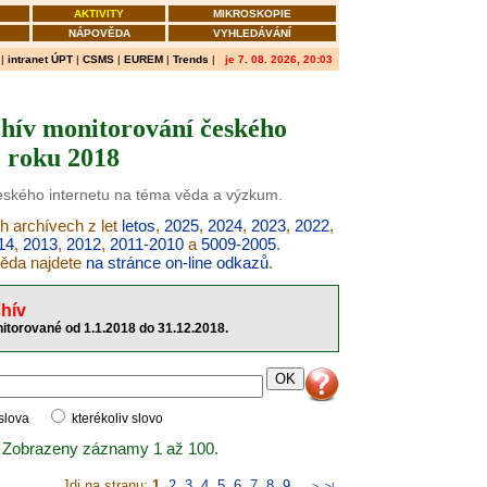
AKTIVITY
MIKROSKOPIE
NÁPOVĚDA
VYHLEDÁVÁNÍ
|
intranet ÚPT
|
CSMS
|
EUREM
|
Trends
|
je 7. 08. 2026, 20:03
hív monitorování českého
z roku 2018
českého internetu na téma věda a výzkum.
h archívech z let
letos
,
2025
,
2024
,
2023
,
2022
,
14
,
2013
,
2012
,
2011-2010
a
5009-2005
.
věda najdete
na stránce on-line odkazů
.
hív
itorované od 1.1.2018 do 31.12.2018.
 slova
kterékoliv slovo
 Zobrazeny záznamy 1 až 100.
Jdi na stranu:
1
,
2
,
3
,
4
,
5
,
6
,
7
,
8
,
9
..
>
>|