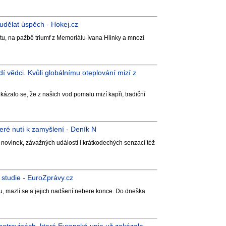
 udělat úspěch - Hokej.cz
, na pažbě triumf z Memoriálu Ivana Hlinky a mnozí
í vědci. Kvůli globálnímu oteplování mizí z
kázalo se, že z našich vod pomalu mizí kapři, tradiční
teré nutí k zamyšlení - Deník N
novinek, závažných událostí i krátkodechých senzací též
á studie - EuroZprávy.cz
ou, mazlí se a jejich nadšení nebere konce. Do dneška