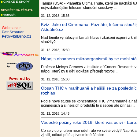
ČÍNSKÉ E-SHOPY
Tampa (USA) - Planetka Ultima Thule, která se nachází 6,6
nejvzdálenějším tělesem sluneční soustavy ...
NEVEŘEJNÁ TÉMATA:
vstoupit
31. 12. 2018, 15:36
Kvíz: Jako od Cimrmana. Poznáte, k čemu slouži
Webmaster:
Aktuálně.cz
Petr Schauer
Petr@ISIBrno.Cz
Nad těmito vynálezy si lámali hlavu i zkušení experti z k
sloužily?
31. 12. 2018, 15:30
Nápoj s obsahem mikroorganismů by se mohl stát 
Profesor Melvyn Greaves z Institute of Cancer Research v L
nápoj, který by u dětí dokázal předejít rozvoji ...
31. 12. 2018, 15:00
Obsah THC v marihuaně a hašiši se za posledních 
rozhlas
Podle nové studie se koncentrace THC v marihuaně a haši
účinnějších a silnějších produktů to s sebou ale přináší ...
31. 12. 2018, 14:43
Vědecké počiny roku 2018, které vás udiví - Euro
Co se v uplynulém roce odehrálo ve světě vědy? Například
zjistili, odkud přilétají vesmírné částice ...