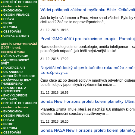
P2P SÍTĚ BITTORRENT
všeobecná témata:
Vědci pošlapali základní myšlenku Bible. Odkázal
EKONOMIKA
OSOBNÍ FINANCE
Jak to bylo s Adamem a Evou, víme snad všichni. Bylo by 
PRÁVO
civilizaci? Zdá se to nepravděpodobné, ...
SPORT
KULTURA
31. 12. 2018, 19:15
CESTOVÁNÍ
ČÍNSKÉ E-SHOPY
První 'GMO děti' i protirakovinné terapie: Pamatuj
ARCHÍV MONITOROVÁNÍ
Nanotechnologie, imunoonkologie, umělá inteligence – svě
(2005 - letos):
pokročilých nápadů, jak léčit nejrůznější lidské ...
odborná témata:
VĚDA A VÝZKUM
31. 12. 2018, 17:22
MIKROSKOPICKÝ
SVĚT
Největší vědecký objev letošního roku může změn
POČÍTAČE A IT
EuroZprávy.cz
OS ANDROID
PROHLÍŽEČ FIREFOX
Čína chce už po desetiletí být v mnohých odvětvích číslem
POŠTOVNÍ KLIENT
THUNDERBIRD
Letošní objev japonských výzkumníků může ...
OPENOFFICE A
LIBREOFFICE
31. 12. 2018, 16:56
ENCYKLOPEDIE
WIKIPEDIA
Sonda New Horizons proletí kolem planetky Ultim
P2P SÍTĚ BITTORRENT
všeobecná témata:
Planetka Ultima Thule, která se nachází 6,6 miliardy kilo
EKONOMIKA
tělesem sluneční soustavy navštíveným ...
OSOBNÍ FINANCE
PRÁVO
31. 12. 2018, 16:20
SPORT
KULTURA
Sonda NASA New Horizons proletí kolem planetky
CESTOVÁNÍ