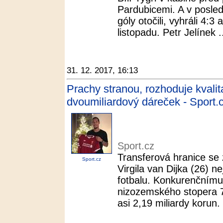
Pardubicemi. A v posled
góly otočili, vyhráli 4:3 
listopadu. Petr Jelínek .
31. 12. 2017, 16:13
Prachy stranou, rozhoduje kvalit
dvoumiliardový dáreček - Sport.
Sport.cz
Transferová hranice se 
Sport.cz
Virgila van Dijka (26) ne
fotbalu. Konkurenčnímu
nizozemského stopera 75
asi 2,19 miliardy korun. 