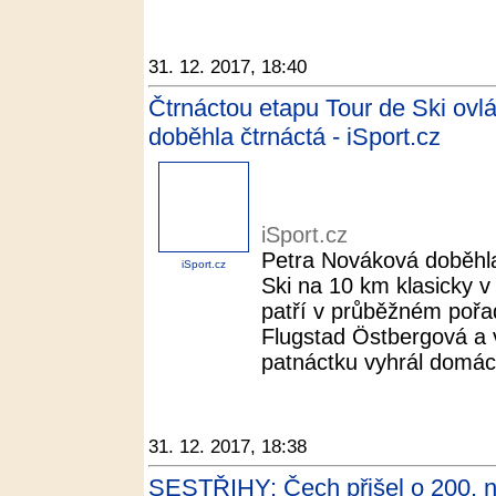
31. 12. 2017, 18:40
Čtrnáctou etapu Tour de Ski ov
doběhla čtrnáctá - iSport.cz
iSport.cz
Petra Nováková doběhla
iSport.cz
Ski na 10 km klasicky v
patří v průběžném pořadí
Flugstad Östbergová a 
patnáctku vyhrál domácí
31. 12. 2017, 18:38
SESTŘIHY: Čech přišel o 200. nu