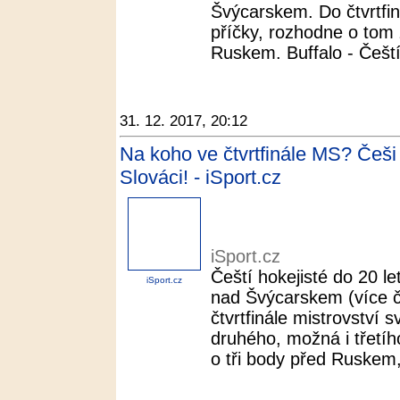
Švýcarskem. Do čtvrtfin
příčky, rozhodne o tom
Ruskem. Buffalo - Čeští 
31. 12. 2017, 20:12
Na koho ve čtvrtfinále MS? Češi
Slováci! - iSport.cz
iSport.cz
Čeští hokejisté do 20 le
iSport.cz
nad Švýcarskem (více č
čtvrtfinále mistrovství
druhého, možná i třetíh
o tři body před Ruskem, 