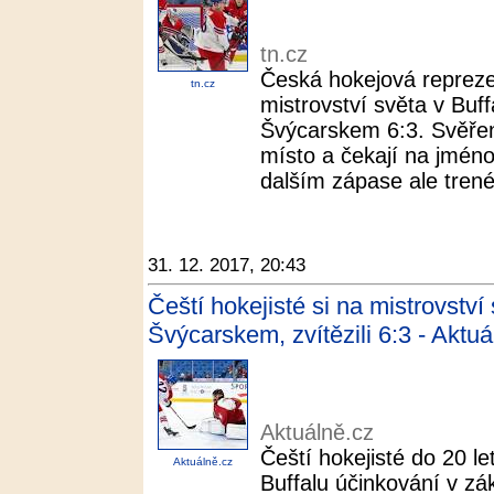
tn.cz
Česká hokejová repreze
tn.cz
mistrovství světa v Buff
Švýcarskem 6:3. Svěřenci
místo a čekají na jméno 
dalším zápase ale trenéři
31. 12. 2017, 20:43
Čeští hokejisté si na mistrovství 
Švýcarskem, zvítězili 6:3 - Aktuá
Aktuálně.cz
Čeští hokejisté do 20 le
Aktuálně.cz
Buffalu účinkování v zá