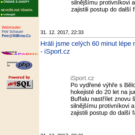
silnějšímu protivníkovi
ČÍNSKÉ E-SHOPY
zajistili postup do další 
NEVEŘEJNÁ TÉMATA:
vstoupit
Webmaster:
Petr Schauer
31. 12. 2017, 22:33
Petr@ISIBrno.Cz
Hráli jsme celých 60 minut lépe 
- iSport.cz
iSport.cz
Po vydřené výhře s Bělo
hokejisté do 20 let na 
Buffalu nastřílet znovu 
silnějšímu protivníkovi
zajistili postup do další f