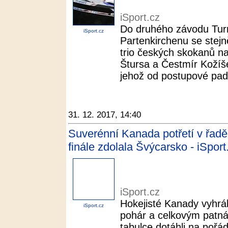
iSport.cz
Do druhého závodu Tur
iSport.cz
Partenkirchenu se stejně
trio českých skokanů n
Štursa a Čestmír Kožíš
jehož od postupové pades
31. 12. 2017, 14:40
Suverénní Kanada potřetí v řadě
finále zdolala Švýcarsko - iSport
iSport.cz
Hokejisté Kanady vyhrál
iSport.cz
pohár a celkovým patná
tabulce dotáhli na pořád