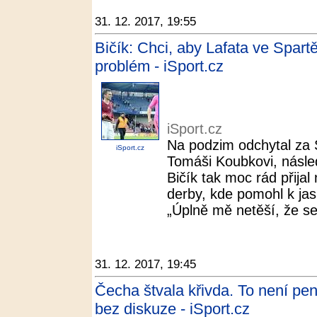
31. 12. 2017, 19:55
Bičík: Chci, aby Lafata ve Spartě
problém - iSport.cz
iSport.cz
Na podzim odchytal za S
iSport.cz
Tomáši Koubkovi, násle
Bičík tak moc rád přijal
derby, kde pomohl k jas
„Úplně mě netěší, že s
31. 12. 2017, 19:45
Čecha štvala křivda. To není pen
bez diskuze - iSport.cz