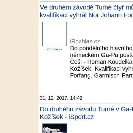
Ve druhém závodě Turné čtyř můs
kvalifikaci vyhrál Nor Johann Fo
iRozhlas.cz
Do pondělního hlavního
iRozhlas.cz
německém Ga-Pa postoupi
Češi - Roman Koudelka,
Kožíšek. Kvalifikaci vy
Forfang. Garmisch-Part
31. 12. 2017, 14:42
Do druhého závodu Turné v Ga-P
Kožíšek - iSport.cz