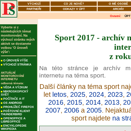
VÝCHOZÍ
CO JE NOVÉ?
O MÉ OSOBĚ
PARTNEŘI
ODKAZY V ÚPT
ARCHÍV
Ostatní:
ÚPT
Vyberte si z
následujících témat
Sport 2017 - archív 
monitorování. Na
výchozí stránku mých
aktivit se dostanete
inte
volbou 'O úroveň
výše':
z rok
O ÚROVEŇ VÝŠE
VÝCHOZÍ STRÁNKA
Na této stránce je archív m
AKTUÁLNÍ
internetu na téma sport.
MONITOROVÁNÍ
INTERNETU
odborná témata:
Další články na téma sport naj
VĚDA A VÝZKUM
MIKROSKOPICKÝ
let
letos
,
2025
,
2024
,
2023
,
2
SVĚT
POČÍTAČE A IT
2016
,
2015
,
2014
,
2013
,
20
OS ANDROID
PROHLÍŽEČ FIREFOX
2007
,
2006
a
2005
. Nejaktu
POŠTOVNÍ KLIENT
THUNDERBIRD
sport najdete
na str
OPENOFFICE A
LIBREOFFICE
ENCYKLOPEDIE
WIKIPEDIA