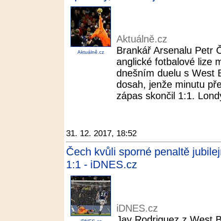
Aktuálně.cz
Brankář Arsenalu Petr Č
Aktuálně.cz
anglické fotbalové lize
dnešním duelu s West 
dosah, jenže minutu př
zápas skončil 1:1. Londý
31. 12. 2017, 18:52
Čech kvůli sporné penaltě jubile
1:1 - iDNES.cz
iDNES.cz
Jay Rodriguez z West B