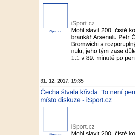
iSport.cz
Mohl slavit 200. čisté 
iSport.cz
brankář Arsenalu Petr 
Bromwichi s rozporuplným
nulu, jeho tým zase důle
1:1 v 89. minutě po pena
31. 12. 2017, 19:35
Čecha štvala křivda. To není pen
místo diskuze - iSport.cz
iSport.cz
Mohl slavit 200. čisté 
iSport.cz