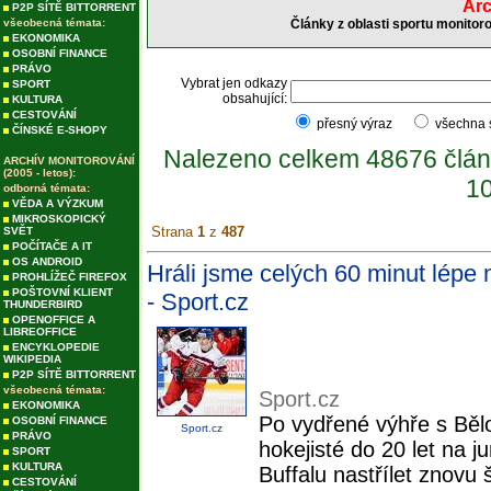
Arc
P2P SÍTĚ BITTORRENT
všeobecná témata:
Články z oblasti sportu monitor
EKONOMIKA
OSOBNÍ FINANCE
PRÁVO
Vybrat jen odkazy
SPORT
obsahující:
KULTURA
CESTOVÁNÍ
přesný výraz
všechna
ČÍNSKÉ E-SHOPY
Nalezeno celkem 48676 člán
ARCHÍV MONITOROVÁNÍ
(2005 - letos):
10
odborná témata:
VĚDA A VÝZKUM
MIKROSKOPICKÝ
Strana
1
z
487
SVĚT
POČÍTAČE A IT
OS ANDROID
Hráli jsme celých 60 minut lépe 
PROHLÍŽEČ FIREFOX
POŠTOVNÍ KLIENT
- Sport.cz
THUNDERBIRD
OPENOFFICE A
LIBREOFFICE
ENCYKLOPEDIE
WIKIPEDIA
P2P SÍTĚ BITTORRENT
všeobecná témata:
Sport.cz
EKONOMIKA
Po vydřené výhře s Bělo
OSOBNÍ FINANCE
Sport.cz
PRÁVO
hokejisté do 20 let na
SPORT
KULTURA
Buffalu nastřílet znovu 
CESTOVÁNÍ