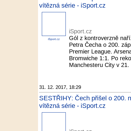
vítězná série - iSport.cz
iSport.cz
Gól z kontroverzně naří
iSport.cz
Petra Čecha o 200. záp
Premier League. Arsenal
Bromwiche 1:1. Po rekord
Manchesteru City v 21. k
31. 12. 2017, 18:29
SESTŘIHY: Čech přišel o 200. nu
vítězná série - iSport.cz