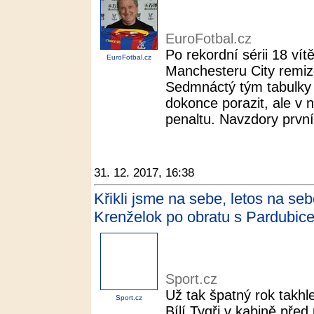
EuroFotbal.cz
Po rekordní sérii 18 vítě
EuroFotbal.cz
Manchesteru City remizov
Sedmnáctý tým tabulky 
dokonce porazit, ale v
penaltu. Navzdory první 
31. 12. 2017, 16:38
Křikli jsme na sebe, letos na se
Krenželok po obratu s Pardubice
Sport.cz
Už tak špatný rok takhl
Sport.cz
Bílí Tygři v kabině před 