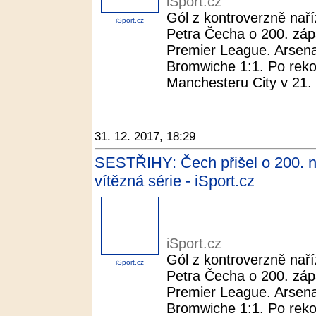
iSport.cz
Gól z kontroverzně naří
iSport.cz
Petra Čecha o 200. záp
Premier League. Arsenal
Bromwiche 1:1. Po rekord
Manchesteru City v 21. k
31. 12. 2017, 18:29
SESTŘIHY: Čech přišel o 200. nu
vítězná série - iSport.cz
iSport.cz
Gól z kontroverzně naří
iSport.cz
Petra Čecha o 200. záp
Premier League. Arsenal
Bromwiche 1:1. Po rekord