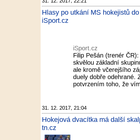
31. 12. 2017, 22:21
Hlasy po utkání MS hokejistů do
iSport.cz
iSport.cz
Filip Pešán (trenér ČR)
skvělou základní skupin
ale kromě včerejšího z
duely dobře odehrané. 
potvrzením toho, že vím
31. 12. 2017, 21:04
Hokejová dvacítka má další skalp
tn.cz