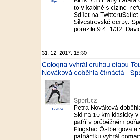
Bičík: Chci, aby Lafata
iSport.cz
to v kabině s cizinci ne
Sdílet na TwitteruSdílet
Silvestrovské derby: Sp
porazila 9:4. 1/32. David
31. 12. 2017, 15:30
Cologna vyhrál druhou etapu Tou
Nováková doběhla čtrnáctá - Spo
Sport.cz
Petra Nováková doběhla
Sport.cz
Ski na 10 km klasicky v
patří v průběžném pořadí
Flugstad Östbergová a 
patnáctku vyhrál domácí