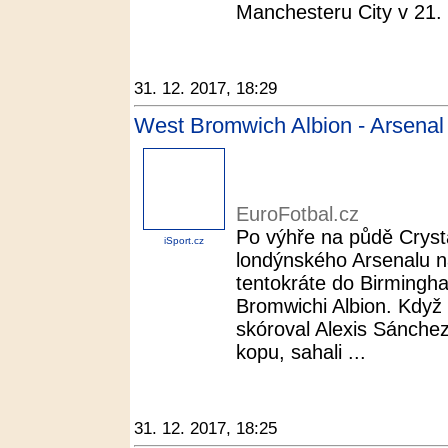
Manchesteru City v 21. k
31. 12. 2017, 18:29
West Bromwich Albion - Arsenal 
EuroFotbal.cz
Po výhře na půdě Cryst
iSport.cz
londýnského Arsenalu na
tentokráte do Birmingh
Bromwichi Albion. Kdy
skóroval Alexis Sánche
kopu, sahali ...
31. 12. 2017, 18:25