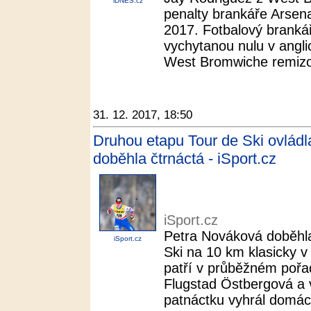
iDNES.cz
penalty brankáře Arsena
2017. Fotbalový brankář
vychytanou nulu v anglic
West Bromwiche remizov
31. 12. 2017, 18:50
Druhou etapu Tour de Ski ovlád
doběhla čtrnáctá - iSport.cz
iSport.cz
Petra Nováková doběhla
iSport.cz
Ski na 10 km klasicky v
patří v průběžném pořadí
Flugstad Östbergová a 
patnáctku vyhrál domácí