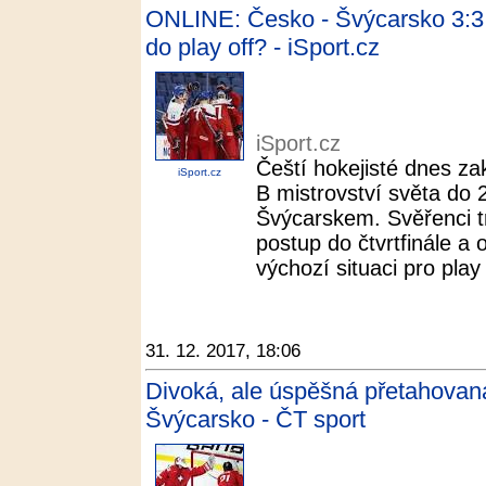
ONLINE: Česko - Švýcarsko 3:3.
do play off? - iSport.cz
iSport.cz
Čeští hokejisté dnes za
iSport.cz
B mistrovství světa do 
Švýcarskem. Svěřenci tr
postup do čtvrtfinále a 
výchozí situaci pro play o
31. 12. 2017, 18:06
Divoká, ale úspěšná přetahovaná
Švýcarsko - ČT sport