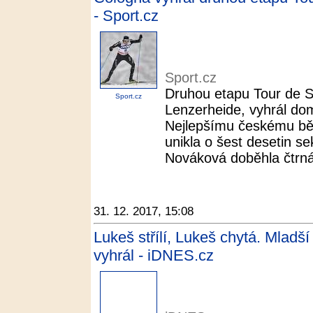
- Sport.cz
Sport.cz
Druhou etapu Tour de S
Sport.cz
Lenzerheide, vyhrál do
Nejlepšímu českému běž
unikla o šest desetin s
Nováková doběhla čtrnác
31. 12. 2017, 15:08
Lukeš střílí, Lukeš chytá. Mladš
vyhrál - iDNES.cz