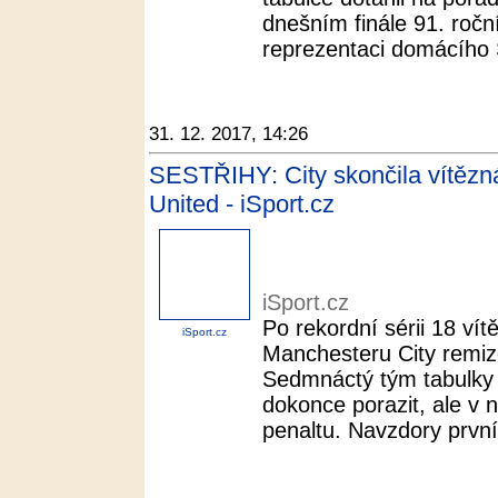
dnešním finále 91. roční
reprezentaci domácího 
31. 12. 2017, 14:26
SESTŘIHY: City skončila vítězná
United - iSport.cz
iSport.cz
Po rekordní sérii 18 vítě
iSport.cz
Manchesteru City remizov
Sedmnáctý tým tabulky 
dokonce porazit, ale v
penaltu. Navzdory první