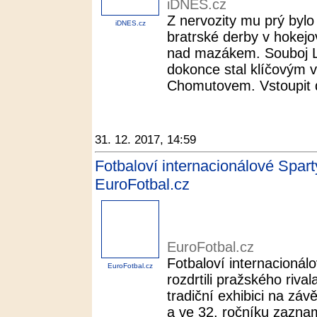
iDNES.cz
Z nervozity mu prý bylo
iDNES.cz
bratrské derby v hokejo
nad mazákem. Souboj Lu
dokonce stal klíčovým 
Chomutovem. Vstoupit d
31. 12. 2017, 14:59
Fotbaloví internacionálové Sparty 
EuroFotbal.cz
EuroFotbal.cz
Fotbaloví internacionál
EuroFotbal.cz
rozdrtili pražského rival
tradiční exhibici na záv
a ve 32. ročníku zazna