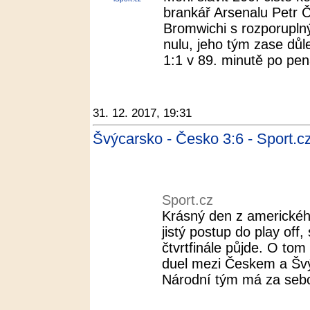
brankář Arsenalu Petr 
Bromwichi s rozporuplným
nulu, jeho tým zase důle
1:1 v 89. minutě po pena
31. 12. 2017, 19:31
Švýcarsko - Česko 3:6 - Sport.c
Sport.cz
Krásný den z americkéh
jistý postup do play off,
čtvrtfinále půjde. O to
duel mezi Českem a Šv
Národní tým má za sebou