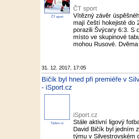
ČT sport
Vítězný závěr úspěšné
ČT sport
mají čeští hokejisté do
porazili Švýcary 6:3. S 
místo ve skupinové tabu
mohou Rusové. Dvěma b
31. 12. 2017, 17:05
Bičík byl hned při premiéře v Si
- iSport.cz
iSport.cz
Stále aktivní ligový fot
Týden.cz
David Bičík byl jedním 
týmu v Silvestrovském de