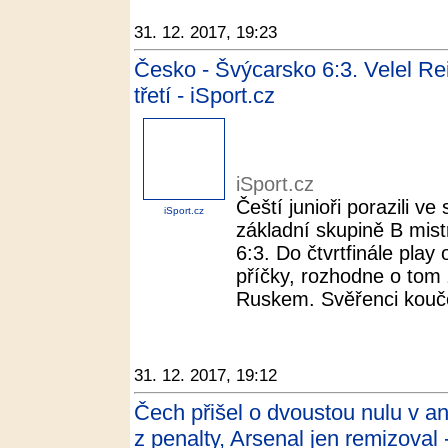
31. 12. 2017, 19:23
Česko - Švýcarsko 6:3. Velel Rei
třetí - iSport.cz
iSport.cz
Čeští junioři porazili 
iSport.cz
základní skupině B mist
6:3. Do čtvrtfinále play 
příčky, rozhodne o tom
Ruskem. Svěřenci kouče
31. 12. 2017, 19:12
Čech přišel o dvoustou nulu v a
z penalty, Arsenal jen remizoval 