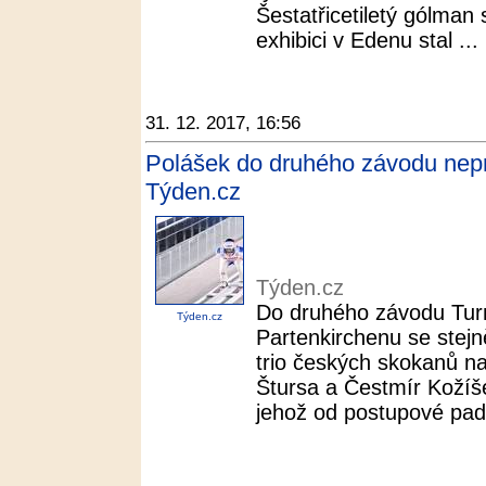
Šestatřicetiletý gólman 
exhibici v Edenu stal ...
31. 12. 2017, 16:56
Polášek do druhého závodu nepro
Týden.cz
Týden.cz
Do druhého závodu Tur
Týden.cz
Partenkirchenu se stejně
trio českých skokanů n
Štursa a Čestmír Kožíš
jehož od postupové pades