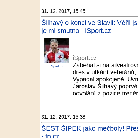
31. 12. 2017, 15:45
Šilhavý o konci ve Slavii: Věřil 
je mi smutno - iSport.cz
iSport.cz
Zaběhal si na silvestrov
iSport.cz
dres v utkání veteránů,
Vypadal spokojeně. Uvnit
Jaroslav Šilhavý poprvé
odvolání z pozice trenér
31. 12. 2017, 15:38
ŠEST ŠIPEK jako mečboly! Přes
- tn.cz