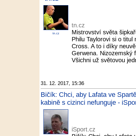
tn.cz
Mistrovství světa šipkař
tn.cz
Philu Taylorovi si o titu
Cross. A to i díky neuv
Gerwena. Nizozemský f
Všichni už světovou jedni
31. 12. 2017, 15:36
Bičík: Chci, aby Lafata ve Spartě
kabině s cizinci nefunguje - iSpo
iSport.cz