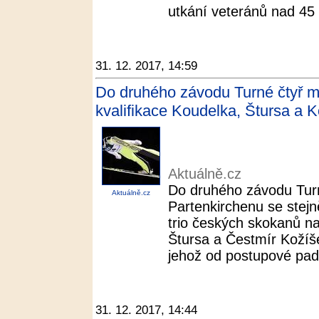
utkání veteránů nad 45 l
31. 12. 2017, 14:59
Do druhého závodu Turné čtyř m
kvalifikace Koudelka, Štursa a K
Aktuálně.cz
Do druhého závodu Tur
Aktuálně.cz
Partenkirchenu se stejně
trio českých skokanů n
Štursa a Čestmír Kožíš
jehož od postupové pades
31. 12. 2017, 14:44