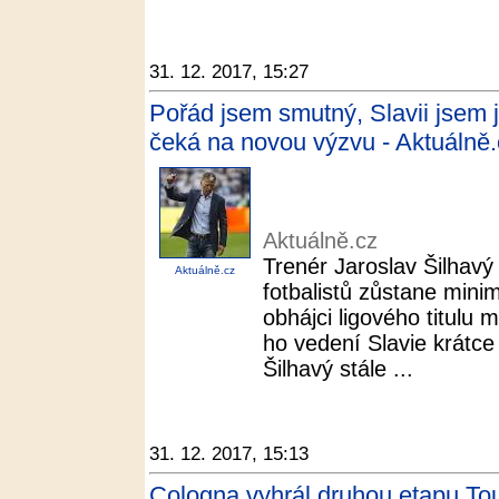
31. 12. 2017, 15:27
Pořád jsem smutný, Slavii jsem j
čeká na novou výzvu - Aktuálně.
Aktuálně.cz
Trenér Jaroslav Šilhavý 
Aktuálně.cz
fotbalistů zůstane mini
obhájci ligového titulu 
ho vedení Slavie krátce
Šilhavý stále ...
31. 12. 2017, 15:13
Cologna vyhrál druhou etapu Tou