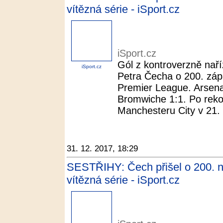
vítězná série - iSport.cz
iSport.cz
Gól z kontroverzně naří
iSport.cz
Petra Čecha o 200. záp
Premier League. Arsenal
Bromwiche 1:1. Po rekord
Manchesteru City v 21. k
31. 12. 2017, 18:29
SESTŘIHY: Čech přišel o 200. nu
vítězná série - iSport.cz