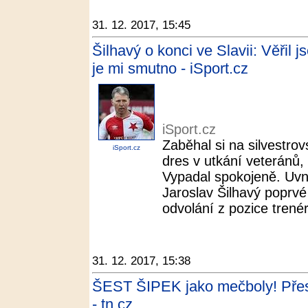
31. 12. 2017, 15:45
Šilhavý o konci ve Slavii: Věřil 
je mi smutno - iSport.cz
iSport.cz
Zaběhal si na silvestrov
iSport.cz
dres v utkání veteránů,
Vypadal spokojeně. Uvnit
Jaroslav Šilhavý poprvé
odvolání z pozice trenér
31. 12. 2017, 15:38
ŠEST ŠIPEK jako mečboly! Přes
- tn.cz