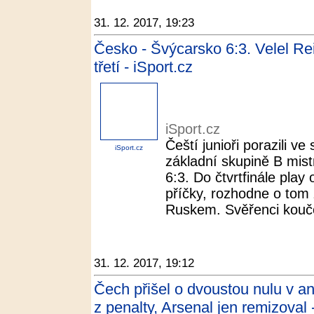
31. 12. 2017, 19:23
Česko - Švýcarsko 6:3. Velel Rei
třetí - iSport.cz
iSport.cz
Čeští junioři porazili 
iSport.cz
základní skupině B mist
6:3. Do čtvrtfinále play 
příčky, rozhodne o tom
Ruskem. Svěřenci kouče
31. 12. 2017, 19:12
Čech přišel o dvoustou nulu v a
z penalty, Arsenal jen remizoval 