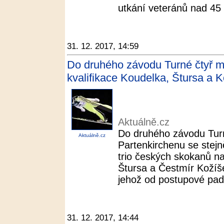
utkání veteránů nad 45 l
31. 12. 2017, 14:59
Do druhého závodu Turné čtyř m
kvalifikace Koudelka, Štursa a K
Aktuálně.cz
Do druhého závodu Tur
Aktuálně.cz
Partenkirchenu se stejně
trio českých skokanů n
Štursa a Čestmír Kožíš
jehož od postupové pades
31. 12. 2017, 14:44