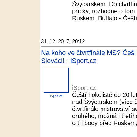
Švýcarskem. Do čtvrtfin
příčky, rozhodne o tom
Ruskem. Buffalo - Čeští 
31. 12. 2017, 20:12
Na koho ve čtvrtfinále MS? Češi
Slováci! - iSport.cz
iSport.cz
Čeští hokejisté do 20 le
iSport.cz
nad Švýcarskem (více č
čtvrtfinále mistrovství
druhého, možná i třetíh
o tři body před Ruskem, 