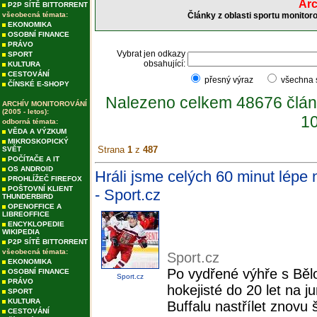
Arc
P2P SÍTĚ BITTORRENT
všeobecná témata:
Články z oblasti sportu monitor
EKONOMIKA
OSOBNÍ FINANCE
PRÁVO
Vybrat jen odkazy
SPORT
obsahující:
KULTURA
CESTOVÁNÍ
přesný výraz
všechna
ČÍNSKÉ E-SHOPY
Nalezeno celkem 48676 člán
ARCHÍV MONITOROVÁNÍ
(2005 - letos):
10
odborná témata:
VĚDA A VÝZKUM
MIKROSKOPICKÝ
Strana
1
z
487
SVĚT
POČÍTAČE A IT
OS ANDROID
Hráli jsme celých 60 minut lépe 
PROHLÍŽEČ FIREFOX
POŠTOVNÍ KLIENT
- Sport.cz
THUNDERBIRD
OPENOFFICE A
LIBREOFFICE
ENCYKLOPEDIE
WIKIPEDIA
P2P SÍTĚ BITTORRENT
všeobecná témata:
Sport.cz
EKONOMIKA
Po vydřené výhře s Bělo
OSOBNÍ FINANCE
Sport.cz
PRÁVO
hokejisté do 20 let na
SPORT
KULTURA
Buffalu nastřílet znovu 
CESTOVÁNÍ