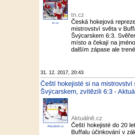
tn.cz
Česká hokejová repreze
tn.cz
mistrovství světa v Buff
Švýcarskem 6:3. Svěřenci
místo a čekají na jméno 
dalším zápase ale trenéři
31. 12. 2017, 20:43
Čeští hokejisté si na mistrovství 
Švýcarskem, zvítězili 6:3 - Aktuá
Aktuálně.cz
Čeští hokejisté do 20 le
Aktuálně.cz
Buffalu účinkování v zá