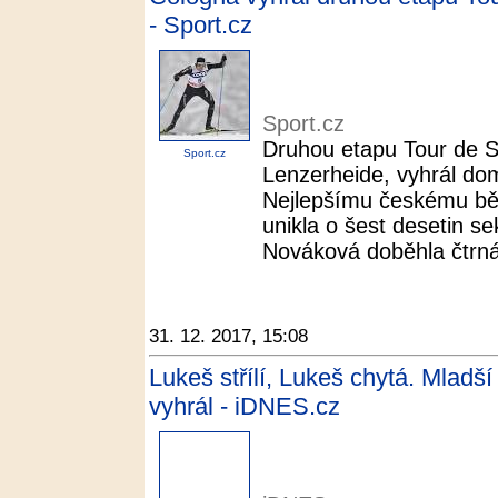
- Sport.cz
Sport.cz
Druhou etapu Tour de S
Sport.cz
Lenzerheide, vyhrál do
Nejlepšímu českému běž
unikla o šest desetin s
Nováková doběhla čtrnác
31. 12. 2017, 15:08
Lukeš střílí, Lukeš chytá. Mladš
vyhrál - iDNES.cz