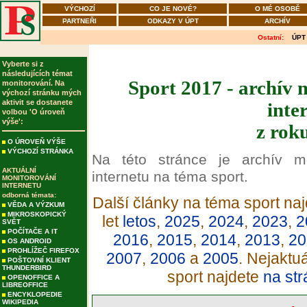
VÝCHOZÍ
CO JE NOVÉ?
O MÉ OSOBĚ
PARTNEŘI
ODKAZY V ÚPT
ARCHÍV
Ostatní:
ÚPT
Vyberte si z
následujících témat
Sport 2017 - archív 
monitorování. Na
výchozí stránku mých
aktivit se dostanete
inte
volbou 'O úroveň
výše':
z rok
O ÚROVEŇ VÝŠE
VÝCHOZÍ STRÁNKA
Na této stránce je archív m
AKTUÁLNÍ
internetu na téma sport.
MONITOROVÁNÍ
INTERNETU
odborná témata:
Další články na téma sport naj
VĚDA A VÝZKUM
MIKROSKOPICKÝ
let
letos
,
2025
,
2024
,
2023
,
2
SVĚT
POČÍTAČE A IT
2016
,
2015
,
2014
,
2013
,
20
OS ANDROID
PROHLÍŽEČ FIREFOX
2007
,
2006
a
2005
. Nejaktu
POŠTOVNÍ KLIENT
THUNDERBIRD
sport najdete
na str
OPENOFFICE A
LIBREOFFICE
ENCYKLOPEDIE
WIKIPEDIA