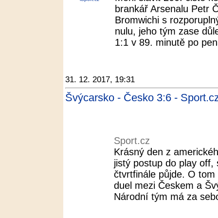
brankář Arsenalu Petr 
Bromwichi s rozporuplným
nulu, jeho tým zase důle
1:1 v 89. minutě po pena
31. 12. 2017, 19:31
Švýcarsko - Česko 3:6 - Sport.c
Sport.cz
Krásný den z americkéh
jistý postup do play off,
čtvrtfinále půjde. O to
duel mezi Českem a Šv
Národní tým má za sebou