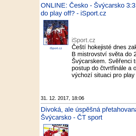
ONLINE: Česko - Švýcarsko 3:3.
do play off? - iSport.cz
iSport.cz
Čeští hokejisté dnes za
iSport.cz
B mistrovství světa do 
Švýcarskem. Svěřenci tr
postup do čtvrtfinále a 
výchozí situaci pro play o
31. 12. 2017, 18:06
Divoká, ale úspěšná přetahovaná
Švýcarsko - ČT sport