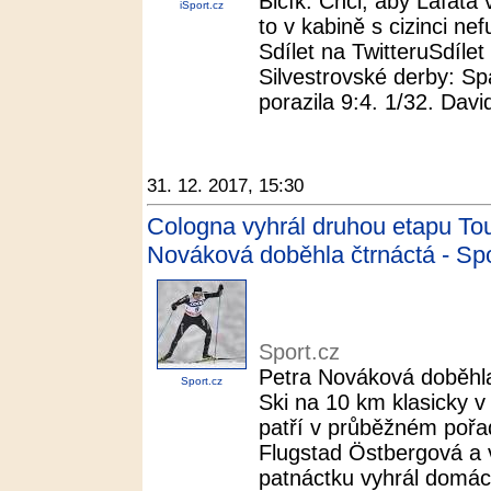
Bičík: Chci, aby Lafata
iSport.cz
to v kabině s cizinci ne
Sdílet na TwitteruSdílet
Silvestrovské derby: Sp
porazila 9:4. 1/32. David
31. 12. 2017, 15:30
Cologna vyhrál druhou etapu Tou
Nováková doběhla čtrnáctá - Spo
Sport.cz
Petra Nováková doběhla
Sport.cz
Ski na 10 km klasicky v
patří v průběžném pořadí
Flugstad Östbergová a 
patnáctku vyhrál domácí