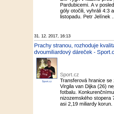
Pardubicemi. A v posled
góly otočili, vyhráli 4:3 
listopadu. Petr Jelínek .
31. 12. 2017, 16:13
Prachy stranou, rozhoduje kvalit
dvoumiliardový dáreček - Sport.
Sport.cz
Transferová hranice se 
Sport.cz
Virgila van Dijka (26) ne
fotbalu. Konkurenčnímu
nizozemského stopera 75
asi 2,19 miliardy korun. 