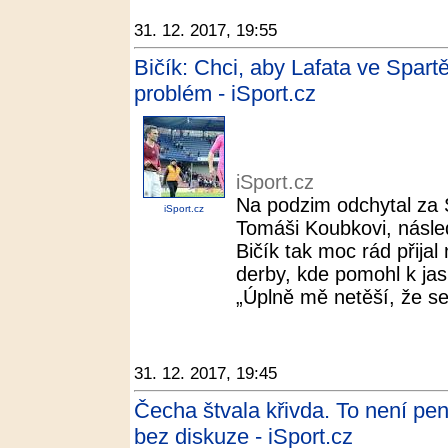
31. 12. 2017, 19:55
Bičík: Chci, aby Lafata ve Spartě
problém - iSport.cz
iSport.cz
Na podzim odchytal za S
iSport.cz
Tomáši Koubkovi, násle
Bičík tak moc rád přijal
derby, kde pomohl k jas
„Úplně mě netěší, že s
31. 12. 2017, 19:45
Čecha štvala křivda. To není pen
bez diskuze - iSport.cz