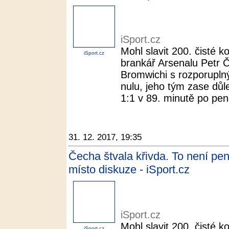
iSport.cz
Mohl slavit 200. čisté 
iSport.cz
brankář Arsenalu Petr 
Bromwichi s rozporuplným
nulu, jeho tým zase důle
1:1 v 89. minutě po pena
31. 12. 2017, 19:35
Čecha štvala křivda. To není pen
místo diskuze - iSport.cz
iSport.cz
Mohl slavit 200. čisté 
iSport.cz