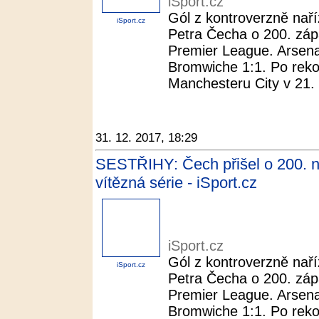
iSport.cz
Gól z kontroverzně naří
iSport.cz
Petra Čecha o 200. záp
Premier League. Arsenal
Bromwiche 1:1. Po rekord
Manchesteru City v 21. k
31. 12. 2017, 18:29
SESTŘIHY: Čech přišel o 200. nu
vítězná série - iSport.cz
iSport.cz
Gól z kontroverzně naří
iSport.cz
Petra Čecha o 200. záp
Premier League. Arsenal
Bromwiche 1:1. Po rekord