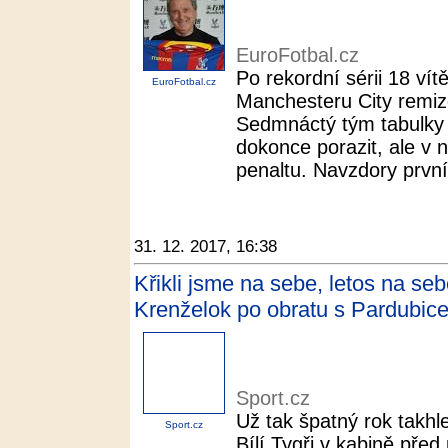
EuroFotbal.cz
Po rekordní sérii 18 vítě
EuroFotbal.cz
Manchesteru City remizov
Sedmnáctý tým tabulky 
dokonce porazit, ale v
penaltu. Navzdory první 
31. 12. 2017, 16:38
Křikli jsme na sebe, letos na se
Krenželok po obratu s Pardubice
Sport.cz
Už tak špatný rok takhl
Sport.cz
Bílí Tygři v kabině před 