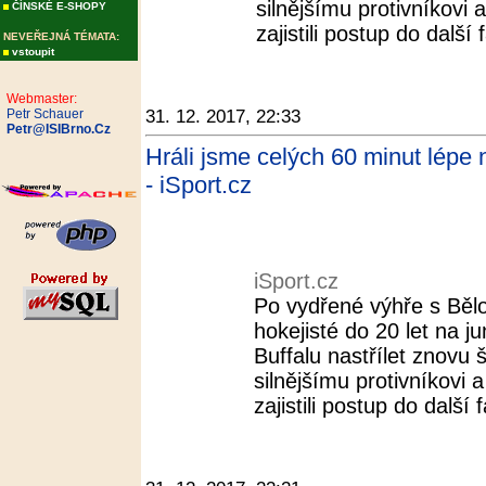
silnějšímu protivníkovi
ČÍNSKÉ E-SHOPY
zajistili postup do další 
NEVEŘEJNÁ TÉMATA:
vstoupit
Webmaster:
Petr Schauer
31. 12. 2017, 22:33
Petr@ISIBrno.Cz
Hráli jsme celých 60 minut lépe 
- iSport.cz
iSport.cz
Po vydřené výhře s Bělo
hokejisté do 20 let na 
Buffalu nastřílet znovu 
silnějšímu protivníkovi
zajistili postup do další f