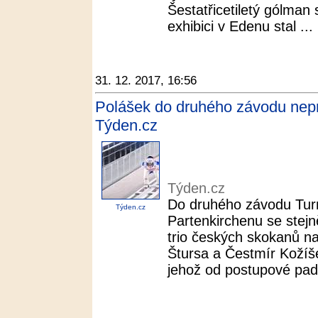
Šestatřicetiletý gólman 
exhibici v Edenu stal ...
31. 12. 2017, 16:56
Polášek do druhého závodu nepro
Týden.cz
Týden.cz
Do druhého závodu Tur
Týden.cz
Partenkirchenu se stejně
trio českých skokanů n
Štursa a Čestmír Kožíš
jehož od postupové pades