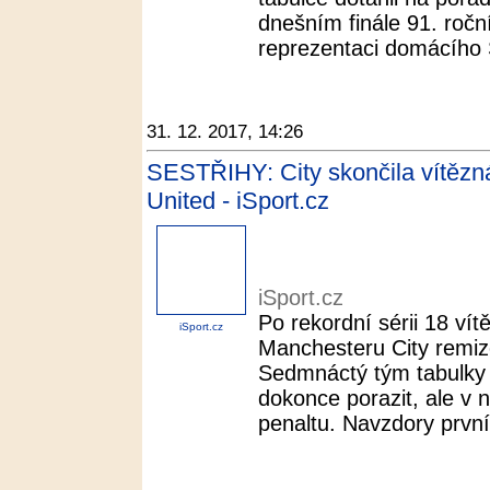
dnešním finále 91. roční
reprezentaci domácího 
31. 12. 2017, 14:26
SESTŘIHY: City skončila vítězná
United - iSport.cz
iSport.cz
Po rekordní sérii 18 vítě
iSport.cz
Manchesteru City remizov
Sedmnáctý tým tabulky 
dokonce porazit, ale v
penaltu. Navzdory první