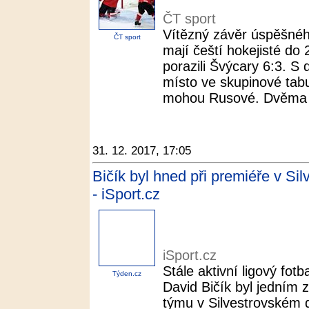
ČT sport
Vítězný závěr úspěšné
ČT sport
mají čeští hokejisté do
porazili Švýcary 6:3. S 
místo ve skupinové tabu
mohou Rusové. Dvěma b
31. 12. 2017, 17:05
Bičík byl hned při premiéře v Si
- iSport.cz
iSport.cz
Stále aktivní ligový fot
Týden.cz
David Bičík byl jedním 
týmu v Silvestrovském de