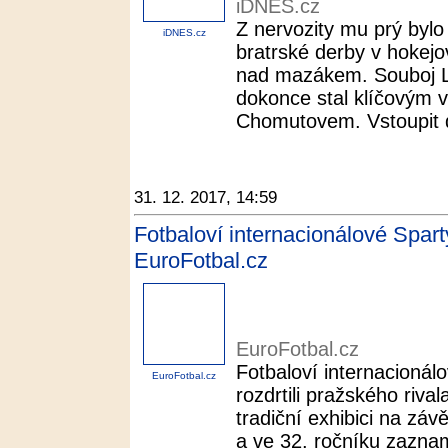
iDNES.cz
Z nervozity mu prý bylo
iDNES.cz
bratrské derby v hokejo
nad mazákem. Souboj Lu
dokonce stal klíčovým 
Chomutovem. Vstoupit d
31. 12. 2017, 14:59
Fotbaloví internacionálové Sparty 
EuroFotbal.cz
EuroFotbal.cz
Fotbaloví internacionál
EuroFotbal.cz
rozdrtili pražského rival
tradiční exhibici na záv
a ve 32. ročníku zazna