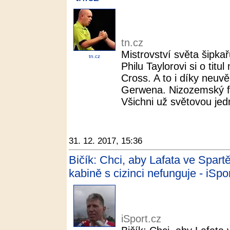
tn.cz
Mistrovství světa šipkař
tn.cz
Philu Taylorovi si o titu
Cross. A to i díky neuv
Gerwena. Nizozemský f
Všichni už světovou jedni
31. 12. 2017, 15:36
Bičík: Chci, aby Lafata ve Spartě
kabině s cizinci nefunguje - iSpo
iSport.cz