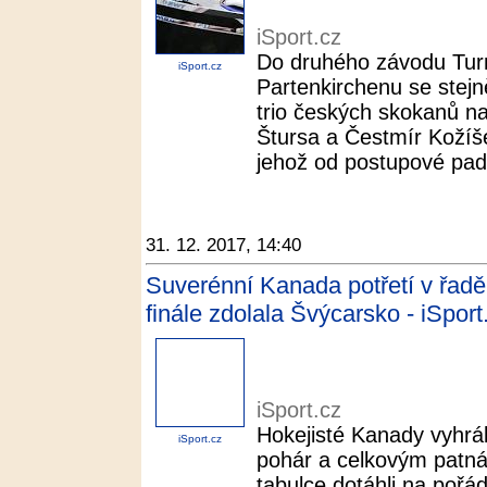
iSport.cz
Do druhého závodu Tur
iSport.cz
Partenkirchenu se stejně
trio českých skokanů n
Štursa a Čestmír Kožíš
jehož od postupové pades
31. 12. 2017, 14:40
Suverénní Kanada potřetí v řadě
finále zdolala Švýcarsko - iSport
iSport.cz
Hokejisté Kanady vyhrál
iSport.cz
pohár a celkovým patná
tabulce dotáhli na pořád