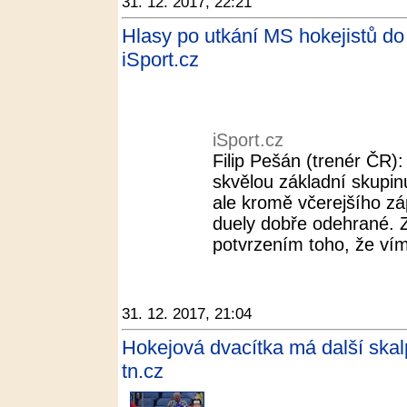
31. 12. 2017, 22:21
Hlasy po utkání MS hokejistů do
iSport.cz
iSport.cz
Filip Pešán (trenér ČR)
skvělou základní skupin
ale kromě včerejšího z
duely dobře odehrané. 
potvrzením toho, že vím
31. 12. 2017, 21:04
Hokejová dvacítka má další skalp
tn.cz