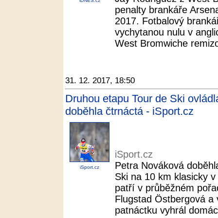
iDNES.cz
penalty brankáře Arsena
2017. Fotbalový brankář
vychytanou nulu v anglic
West Bromwiche remizov
31. 12. 2017, 18:50
Druhou etapu Tour de Ski ovlád
doběhla čtrnáctá - iSport.cz
iSport.cz
Petra Nováková doběhla
iSport.cz
Ski na 10 km klasicky v
patří v průběžném pořadí
Flugstad Östbergová a 
patnáctku vyhrál domácí