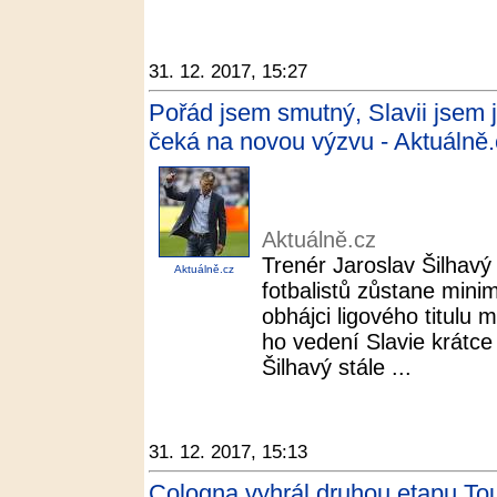
31. 12. 2017, 15:27
Pořád jsem smutný, Slavii jsem j
čeká na novou výzvu - Aktuálně.
Aktuálně.cz
Trenér Jaroslav Šilhavý 
Aktuálně.cz
fotbalistů zůstane mini
obhájci ligového titulu 
ho vedení Slavie krátce
Šilhavý stále ...
31. 12. 2017, 15:13
Cologna vyhrál druhou etapu Tou