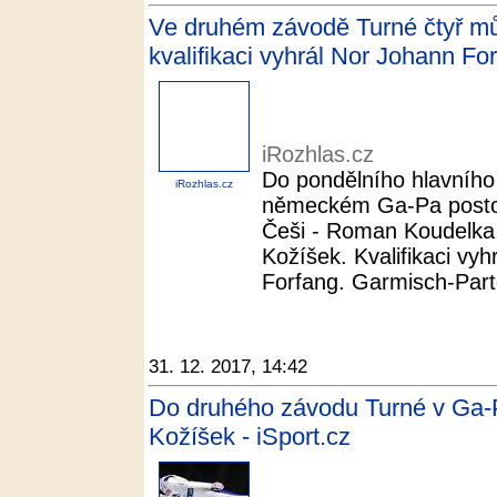
Ve druhém závodě Turné čtyř můs
kvalifikaci vyhrál Nor Johann Fo
iRozhlas.cz
Do pondělního hlavního
iRozhlas.cz
německém Ga-Pa postoupi
Češi - Roman Koudelka,
Kožíšek. Kvalifikaci vy
Forfang. Garmisch-Part
31. 12. 2017, 14:42
Do druhého závodu Turné v Ga-P
Kožíšek - iSport.cz