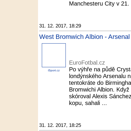
Manchesteru City v 21. k
31. 12. 2017, 18:29
West Bromwich Albion - Arsenal 
EuroFotbal.cz
Po výhře na půdě Cryst
iSport.cz
londýnského Arsenalu na
tentokráte do Birmingh
Bromwichi Albion. Kdy
skóroval Alexis Sánche
kopu, sahali ...
31. 12. 2017, 18:25