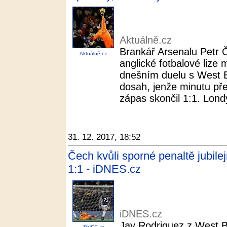
Aktuálně.cz
Brankář Arsenalu Petr Č
Aktuálně.cz
anglické fotbalové lize
dnešním duelu s West 
dosah, jenže minutu př
zápas skončil 1:1. Londý
31. 12. 2017, 18:52
Čech kvůli sporné penaltě jubile
1:1 - iDNES.cz
iDNES.cz
Jay Rodriguez z West B