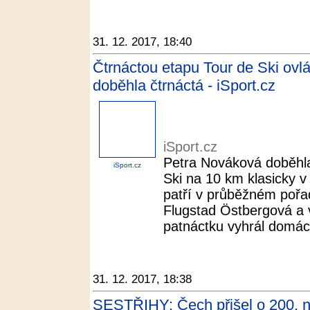
31. 12. 2017, 18:40
Čtrnáctou etapu Tour de Ski ov
doběhla čtrnáctá - iSport.cz
iSport.cz
Petra Nováková doběhla
iSport.cz
Ski na 10 km klasicky v
patří v průběžném pořadí
Flugstad Östbergová a 
patnáctku vyhrál domácí
31. 12. 2017, 18:38
SESTŘIHY: Čech přišel o 200. nu