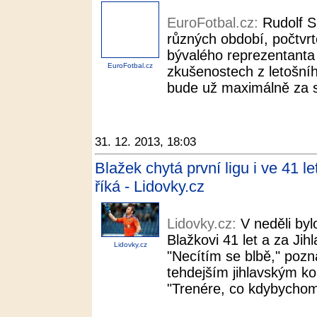
EuroFotbal.cz:
Rudolf S
různých období, počtvrt
bývalého reprezentanta 
EuroFotbal.cz
zkušenostech z letošníh
bude už maximálně za st
31. 12. 2013, 18:03
Blažek chytá první ligu i ve 41 l
říká - Lidovky.cz
Lidovky.cz:
V neděli by
Blažkovi 41 let a za Jih
Lidovky.cz
"Necítím se blbě," poz
tehdejším jihlavským 
"Trenére, co kdybychom 