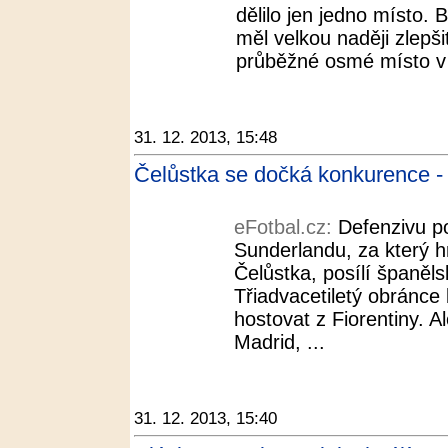
dělilo jen jedno místo.
měl velkou naději zlepš
průběžné osmé místo v T
31. 12. 2013, 15:48
Čelůstka se dočká konkurence - 
eFotbal.cz:
Defenzivu po
Sunderlandu, za který 
Čelůstka, posílí španěl
Třiadvacetiletý obránc
hostovat z Fiorentiny. 
Madrid, ...
31. 12. 2013, 15:40