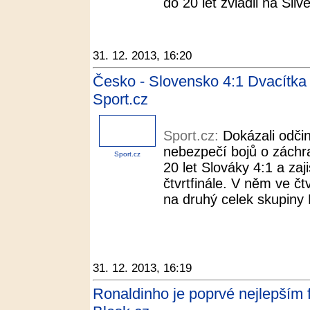
do 20 let zvládli na Silv
31. 12. 2013, 16:20
Česko - Slovensko 4:1 Dvacítka 
Sport.cz
Sport.cz:
Dokázali odčin
nebezpečí bojů o záchra
Sport.cz
20 let Slováky 4:1 a zaji
čtvrtfinále. V něm ve 
na druhý celek skupiny 
31. 12. 2013, 16:19
Ronaldinho je poprvé nejlepším f