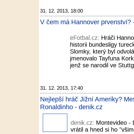
31. 12. 2013, 18:00
V čem má Hannover prvenství? -
eFotbal.cz:
Hráči Hanno
historii bundesligy tur
Slomky, který byl odvol
jmenovalo Tayfuna Korku
jenž se narodil ve Stuttg
31. 12. 2013, 17:40
Nejlepší hráč Jižní Ameriky? Mes
Ronaldinho - denik.cz
denik.cz:
Montevideo - 
vrátil a hned si ho "vši