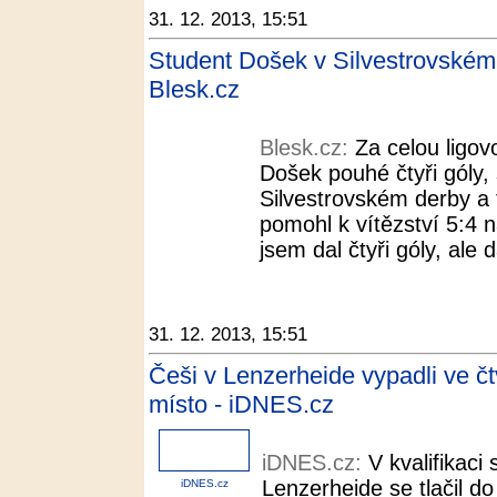
31. 12. 2013, 15:51
Student Došek v Silvestrovském 
Blesk.cz
Blesk.cz:
Za celou ligovo
Došek pouhé čtyři góly, 
Silvestrovském derby a t
pomohl k vítězství 5:4 n
jsem dal čtyři góly, ale d
31. 12. 2013, 15:51
Češi v Lenzerheide vypadli ve čt
místo - iDNES.cz
iDNES.cz:
V kvalifikaci
Lenzerheide se tlačil d
iDNES.cz