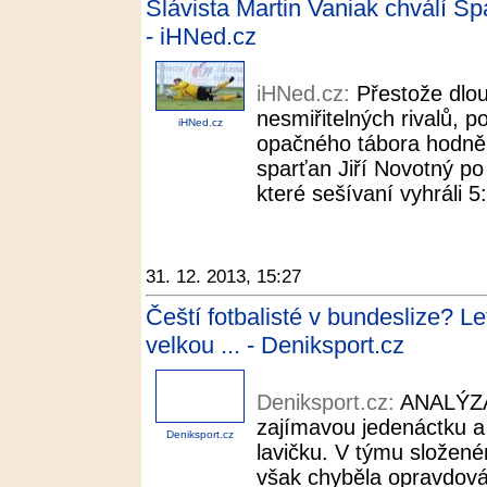
Slávista Martin Vaniak chválí Spar
- iHNed.cz
iHNed.cz:
Přestože dlou
nesmiřitelných rivalů, p
iHNed.cz
opačného tábora hodně š
sparťan Jiří Novotný po
které sešívaní vyhráli 5
31. 12. 2013, 15:27
Čeští fotbalisté v bundeslize? L
velkou ... - Deniksport.cz
Deniksport.cz:
ANALÝZA 
zajímavou jedenáctku a
Deniksport.cz
lavičku. V týmu složené
však chyběla opravdová 