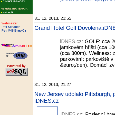
ČÍNSKÉ E-SHOPY
NEVEŘEJNÁ TÉMATA:
vstoupit
31. 12. 2013, 21:55
Webmaster:
Grand Hotel Golf Dovolena.iDN
Petr Schauer
Petr@ISIBrno.Cz
iDNES.cz:
GOLF: cca 20
jamkovém hřišti (cca 10
(cca 800m). Wellness: z
parkování: parkoviště v
&euro;/den). Domácí zví
31. 12. 2013, 21:27
New Jersey udolalo Pittsburgh, p
iDNES.cz
iDNES.cz:
Poslední hra