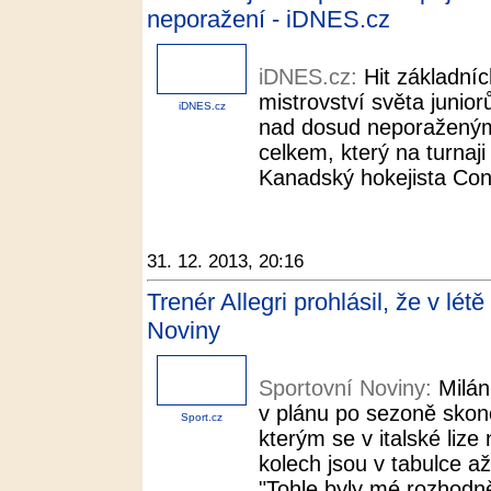
neporažení - iDNES.cz
iDNES.cz:
Hit základní
mistrovství světa junio
iDNES.cz
nad dosud neporaženými
celkem, který na turnaji
Kanadský hokejista Conn
31. 12. 2013, 20:16
Trenér Allegri prohlásil, že v lét
Noviny
Sportovní Noviny:
Milán
v plánu po sezoně skonči
Sport.cz
kterým se v italské liz
kolech jsou v tabulce a
"Tohle byly mé rozhodně