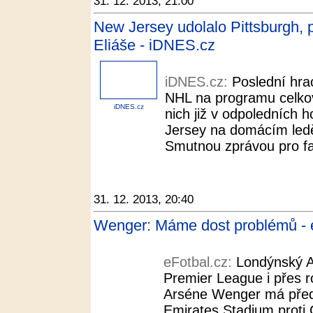
31. 12. 2013, 21:00
New Jersey udolalo Pittsburgh, 
Eliáše - iDNES.cz
iDNES.cz:
Poslední hra
NHL na programu celkov
iDNES.cz
nich již v odpoledních
Jersey na domácím ledě 
Smutnou zprávou pro fan
31. 12. 2013, 20:40
Wenger: Máme dost problémů - 
eFotbal.cz:
Londýnský A
Premier League i přes 
Arséne Wenger má před
Emirates Stadium proti C