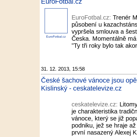
EuroFotbal.cz
EuroFotbal.cz:
Trenér M
působení u kazachstán
vypršela smlouva a šest
EuroFotbal.cz
Česka. Momentálně má v
"Ty tři roky bylo tak akor
31. 12. 2013, 15:58
České šachové vánoce jsou opět 
Kislinský - ceskatelevize.cz
ceskatelevize.cz:
Litomy
je charakteristika tradi
vánoce, který se již pop
podniku, jež se hraje a
první nasazený Alexej Ki