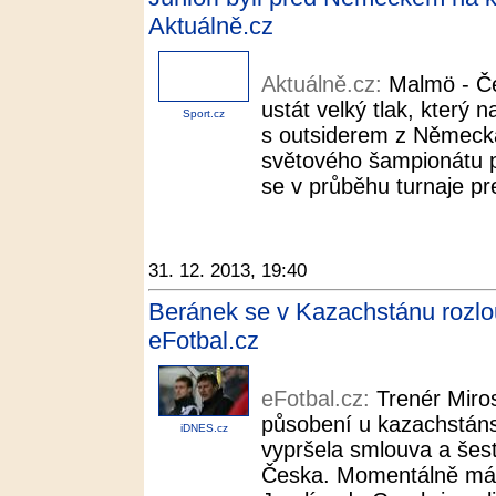
Aktuálně.cz
Aktuálně.cz:
Malmö - Če
ustát velký tlak, který 
Sport.cz
s outsiderem z Německa
světového šampionátu po
se v průběhu turnaje pre
31. 12. 2013, 19:40
Beránek se v Kazachstánu rozlou
eFotbal.cz
eFotbal.cz:
Trenér Miros
působení u kazachstáns
iDNES.cz
vypršela smlouva a šest
Česka. Momentálně má v