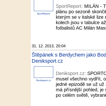
SportReport:
MILÁN - Tr
plánu po sezoně skončit 
SportReport
kterým se v italské liz
kolech jsou v tabulce a
fotbalistů AC Milán Massi
31. 12. 2013, 20:04
Štěpánek s Berdychem jako Bodi
Deniksport.cz
Deniksport.cz:
SPORTOV
musel všechno vydřít, 
Deniksport.cz
jedné epizodě se už už 
má přísnější pohled, je
po celém světě, vybraně