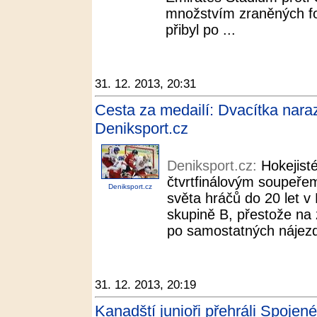
množstvím zraněných fo
přibyl po ...
31. 12. 2013, 20:31
Cesta za medailí: Dvacítka naraz
Deniksport.cz
Deniksport.cz:
Hokejist
čtvrtfinálovým soupeře
Deniksport.cz
světa hráčů do 20 let v
skupině B, přestože na
po samostatných nájezdec
31. 12. 2013, 20:19
Kanadští junioři přehráli Spojené