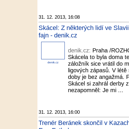
31. 12. 2013, 16:08
Skácel: Z některých lidí ve Slavii
fajn - denik.cz
denik.cz:
Praha /ROZHO
Skácela to byla doma t
záložník sice vrátil do m
denik.cz
ligových zápasů. V létě 
doby je bez angažmá
Skácel si zahrál derby z
nezapomněl: Je mi ...
31. 12. 2013, 16:00
Trenér Beránek skončil v Kazach