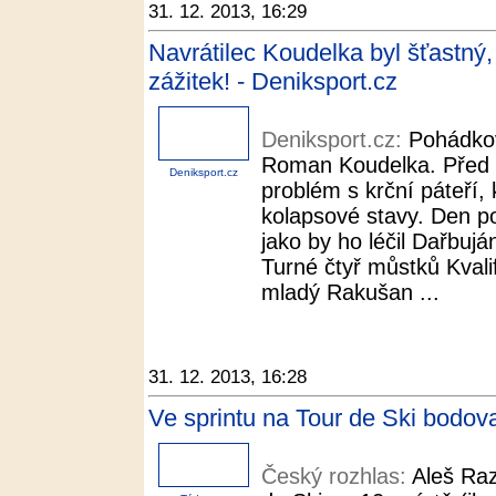
31. 12. 2013, 16:29
Navrátilec Koudelka byl šťastný,
zážitek! - Deniksport.cz
Deniksport.cz:
Pohádkov
Roman Koudelka. Před tý
Deniksport.cz
problém s krční páteří,
kolapsové stavy. Den po
jako by ho léčil Dařbu
Turné čtyř můstků Kvalifi
mladý Rakušan ...
31. 12. 2013, 16:28
Ve sprintu na Tour de Ski bodov
Český rozhlas:
Aleš Ra