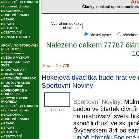
Arc
P2P SÍTĚ BITTORRENT
všeobecná témata:
Články z oblasti sportu monitor
EKONOMIKA
OSOBNÍ FINANCE
PRÁVO
Vybrat jen odkazy
SPORT
obsahující:
KULTURA
CESTOVÁNÍ
přesný výraz
všechna
ČÍNSKÉ E-SHOPY
Nalezeno celkem 77787 člán
ARCHÍV MONITOROVÁNÍ
(2005 - letos):
10
odborná témata:
VĚDA A VÝZKUM
MIKROSKOPICKÝ
Strana
1
z
778
SVĚT
POČÍTAČE A IT
OS ANDROID
Hokejová dvacítka bude hrát ve 
PROHLÍŽEČ FIREFOX
POŠTOVNÍ KLIENT
Sportovní Noviny
THUNDERBIRD
OPENOFFICE A
LIBREOFFICE
ENCYKLOPEDIE
Sportovní Noviny:
Malmö
WIKIPEDIA
P2P SÍTĚ BITTORRENT
budou ve čtvrtek čtvrt
iDNES.cz
všeobecná témata:
na mistrovství světa hr
EKONOMIKA
OSOBNÍ FINANCE
skončili druzí ve skupin
PRÁVO
SPORT
Švýcarskem 3:4 po sam
KULTURA
junioři přehráli Spojené
CESTOVÁNÍ