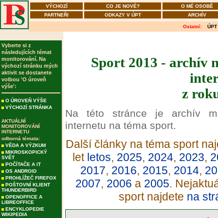
VÝCHOZÍ
CO JE NOVÉ?
O MÉ OSOBĚ
PARTNEŘI
ODKAZY V ÚPT
ARCHÍV
Ostatní:
ÚPT
Vyberte si z
následujících témat
Sport 2013 - archív 
monitorování. Na
výchozí stránku mých
aktivit se dostanete
inte
volbou 'O úroveň
výše':
z rok
O ÚROVEŇ VÝŠE
VÝCHOZÍ STRÁNKA
Na této stránce je archív m
AKTUÁLNÍ
internetu na téma sport.
MONITOROVÁNÍ
INTERNETU
odborná témata:
Další články na téma sport naj
VĚDA A VÝZKUM
MIKROSKOPICKÝ
let
letos
,
2025
,
2024
,
2023
,
2
SVĚT
POČÍTAČE A IT
2017
,
2016
,
2015
,
2014
,
20
OS ANDROID
PROHLÍŽEČ FIREFOX
2007
,
2006
a
2005
. Nejaktu
POŠTOVNÍ KLIENT
THUNDERBIRD
sport najdete
na str
OPENOFFICE A
LIBREOFFICE
ENCYKLOPEDIE
WIKIPEDIA