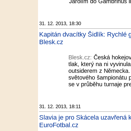
Jarolím do Gambrinus l
31. 12. 2013, 18:30
Kapitán dvacítky Šidlík: Rychlé
Blesk.cz
Blesk.cz:
Česká hokejov
tlak, který na ni vyvinu
outsiderem z Německa. K
světového šampionátu po
se v průběhu turnaje pr
31. 12. 2013, 18:11
Slavia je pro Skácela uzavřená k
EuroFotbal.cz