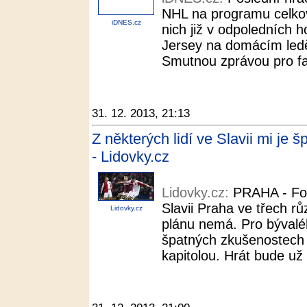
NHL na programu celkov
iDNES.cz
nich již v odpoledních
Jersey na domácím ledě 
Smutnou zprávou pro fan
31. 12. 2013, 21:13
Z některých lidí ve Slavii mi je š
- Lidovky.cz
Lidovky.cz:
PRAHA - Fot
Slavii Praha ve třech rů
Lidovky.cz
plánu nemá. Pro bývaléh
špatných zkušenostech 
kapitolou. Hrát bude už