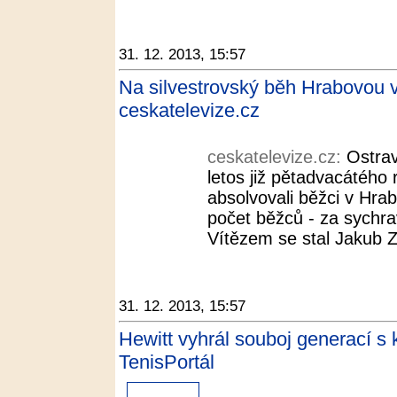
31. 12. 2013, 15:57
Na silvestrovský běh Hrabovou vy
ceskatelevize.cz
ceskatelevize.cz:
Ostrav
letos již pětadvacátého
absolvovali běžci v Hrab
počet běžců - za sychrav
Vítězem se stal Jakub Z
31. 12. 2013, 15:57
Hewitt vyhrál souboj generací s
TenisPortál