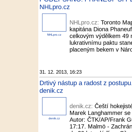
NHLpro.cz
NHLpro.cz:
Toronto Mapl
kapitána Diona Phaneu
celkovým výdělkem 49 m
NHLpro.cz
lukrativnímu paktu stan
placeným bekem v Národn
31. 12. 2013, 16:23
Drtivý nástup a radost z postupu.
denik.cz
denik.cz:
Čeští hokejis
Marek Langhammer se ra
Autor: ČTK/AP/Frank Gu
denik.cz
17:17. Malmö - Zachránil