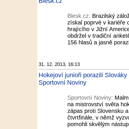
Blesk.cz
Blesk.cz:
Brazilský zálo
získal poprvé v kariéře 
hrajícího v Jižní Americ
obdržel v tradiční anke
156 hlasů a jasně porazi
31. 12. 2013, 16:13
Hokejoví junioři porazili Slováky 
Sportovní Noviny
Sportovní Noviny:
Malmö
na mistrovství světa hok
zápas proti Slovensku a 
čtvrtfinále, v němž vyzv
pomohli skvělým nástupe