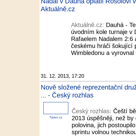
Nadal v Dauhá oplatil Rosolovi 
Aktuálně.cz
Aktuálně.cz:
Dauhá - Te
úvodním kole turnaje v
Rafaelem Nadalem 2:6 a 
českému hráči šokující 
Wimbledonu a vyrovnal 
31. 12. 2013, 17:20
Nově složené reprezentační druž
... - Český rozhlas
Český rozhlas:
Čeští bě
2013 úspěšněji, než by č
Týden.cz
polovina, jich postoupilo
sprintu volnou technik