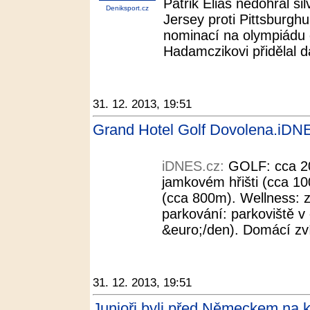
Patrik Eliáš nedohrál s
Deniksport.cz
Jersey proti Pittsburgh
nominací na olympiádu 
Hadamczikovi přidělal d
31. 12. 2013, 19:51
Grand Hotel Golf Dovolena.iDN
iDNES.cz:
GOLF: cca 20
jamkovém hřišti (cca 10
(cca 800m). Wellness: z
parkování: parkoviště v
&euro;/den). Domácí zví
31. 12. 2013, 19:51
Junioři byli před Německem na k