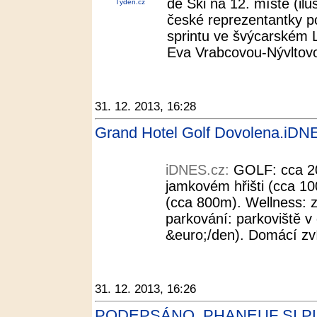
de Ski na 12. místě (ilu
Týden.cz
české reprezentantky po
sprintu ve švýcarském 
Eva Vrabcovou-Nývltovo
31. 12. 2013, 16:28
Grand Hotel Golf Dovolena.iDN
iDNES.cz:
GOLF: cca 20
jamkovém hřišti (cca 10
(cca 800m). Wellness: z
parkování: parkoviště v
&euro;/den). Domácí zví
31. 12. 2013, 16:26
PODEPSÁNO. PHANEUF SI PL