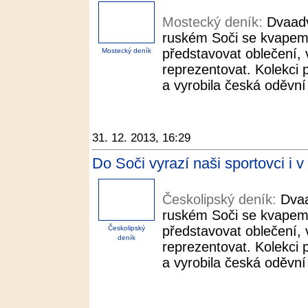
Mostecký deník:
Dvaadv
ruském Soči se kvapem b
představovat oblečení, 
Mostecký deník
reprezentovat. Kolekci 
a vyrobila česká oděvní 
31. 12. 2013, 16:29
Do Soči vyrazí naši sportovci i 
Českolipský deník:
Dvaa
ruském Soči se kvapem b
představovat oblečení, 
Českolipský
deník
reprezentovat. Kolekci 
a vyrobila česká oděvní 