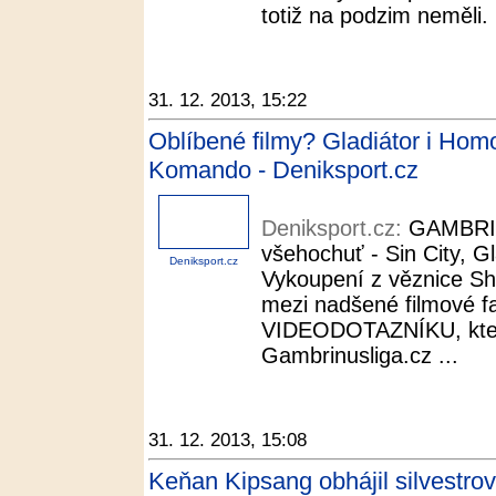
totiž na podzim neměli. 
31. 12. 2013, 15:22
Oblíbené filmy? Gladiátor i Homo
Komando - Deniksport.cz
Deniksport.cz:
GAMBRIN
všehochuť - Sin City, G
Deniksport.cz
Vykoupení z věznice Sha
mezi nadšené filmové fan
VIDEODOTAZNÍKU, kter
Gambrinusliga.cz ...
31. 12. 2013, 15:08
Keňan Kipsang obhájil silvestrov