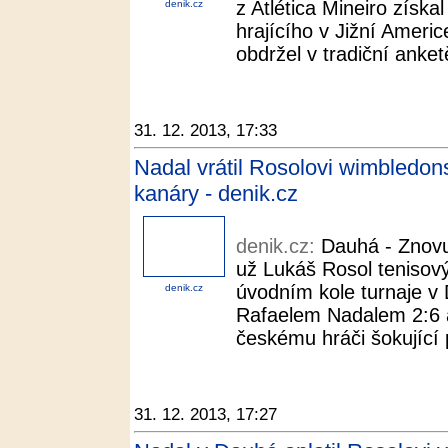
z Atlética Mineiro získal
denik.cz
hrajícího v Jižní Americ
obdržel v tradiční anke
31. 12. 2013, 17:33
Nadal vrátil Rosolovi wimbledon
kanáry - denik.cz
denik.cz:
Dauhá - Znovu
už Lukáš Rosol tenisový
úvodním kole turnaje v
denik.cz
Rafaelem Nadalem 2:6 a 
českému hráči šokující 
31. 12. 2013, 17:27