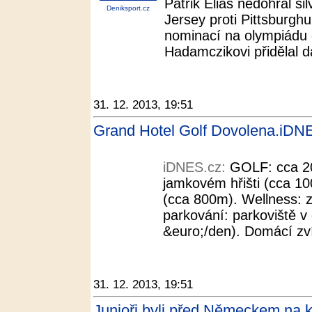
Patrik Eliáš nedohrál s
Deniksport.cz
Jersey proti Pittsburgh
nominací na olympiádu 
Hadamczikovi přidělal d
31. 12. 2013, 19:51
Grand Hotel Golf Dovolena.iDN
iDNES.cz:
GOLF: cca 20
jamkovém hřišti (cca 10
(cca 800m). Wellness: z
parkování: parkoviště v
&euro;/den). Domácí zví
31. 12. 2013, 19:51
Junioři byli před Německem na k