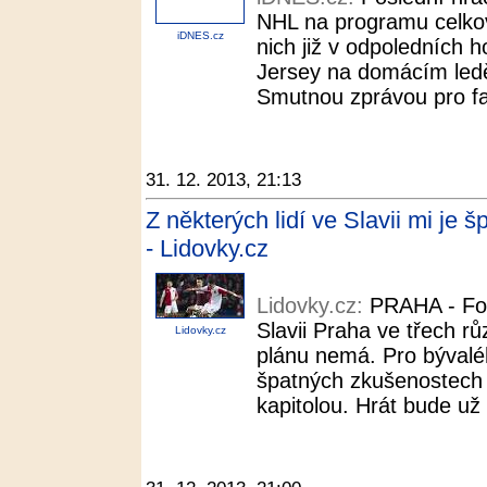
NHL na programu celkov
iDNES.cz
nich již v odpoledních
Jersey na domácím ledě 
Smutnou zprávou pro fan
31. 12. 2013, 21:13
Z některých lidí ve Slavii mi je š
- Lidovky.cz
Lidovky.cz:
PRAHA - Fot
Slavii Praha ve třech rů
Lidovky.cz
plánu nemá. Pro bývaléh
špatných zkušenostech 
kapitolou. Hrát bude už