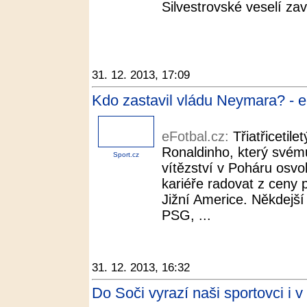
Silvestrovské veselí zav
31. 12. 2013, 17:09
Kdo zastavil vládu Neymara? - e
eFotbal.cz:
Třiatřicetile
Ronaldinho, který svém
Sport.cz
vítězství v Poháru osvo
kariéře radovat z ceny 
Jižní Americe. Někdejší
PSG, ...
31. 12. 2013, 16:32
Do Soči vyrazí naši sportovci i 