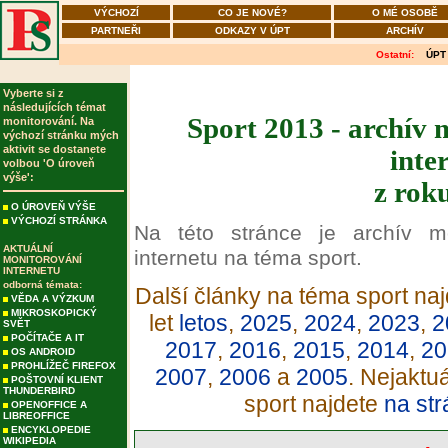
VÝCHOZÍ
CO JE NOVÉ?
O MÉ OSOBĚ
PARTNEŘI
ODKAZY V ÚPT
ARCHÍV
Ostatní:
ÚPT
Vyberte si z
následujících témat
Sport 2013 - archív 
monitorování. Na
výchozí stránku mých
aktivit se dostanete
inte
volbou 'O úroveň
výše':
z rok
O ÚROVEŇ VÝŠE
VÝCHOZÍ STRÁNKA
Na této stránce je archív m
AKTUÁLNÍ
internetu na téma sport.
MONITOROVÁNÍ
INTERNETU
odborná témata:
Další články na téma sport naj
VĚDA A VÝZKUM
MIKROSKOPICKÝ
let
letos
,
2025
,
2024
,
2023
,
2
SVĚT
POČÍTAČE A IT
2017
,
2016
,
2015
,
2014
,
20
OS ANDROID
PROHLÍŽEČ FIREFOX
2007
,
2006
a
2005
. Nejaktu
POŠTOVNÍ KLIENT
THUNDERBIRD
sport najdete
na str
OPENOFFICE A
LIBREOFFICE
ENCYKLOPEDIE
WIKIPEDIA