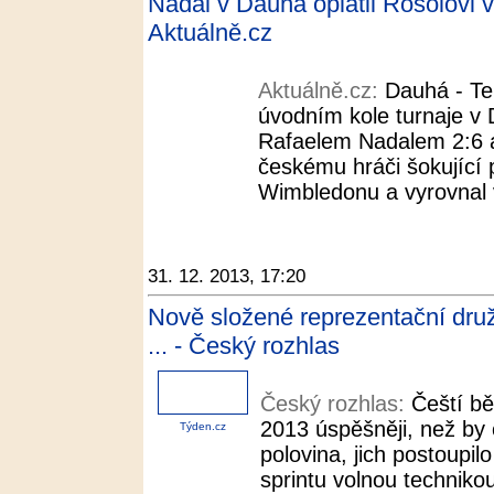
Nadal v Dauhá oplatil Rosolovi 
Aktuálně.cz
Aktuálně.cz:
Dauhá - Te
úvodním kole turnaje v
Rafaelem Nadalem 2:6 a 
českému hráči šokující 
Wimbledonu a vyrovnal 
31. 12. 2013, 17:20
Nově složené reprezentační druž
... - Český rozhlas
Český rozhlas:
Čeští bě
2013 úspěšněji, než by č
Týden.cz
polovina, jich postoupilo
sprintu volnou technik