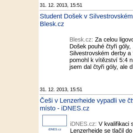
31. 12. 2013, 15:51
Student Došek v Silvestrovském 
Blesk.cz
Blesk.cz:
Za celou ligovo
Došek pouhé čtyři góly, 
Silvestrovském derby a t
pomohl k vítězství 5:4 n
jsem dal čtyři góly, ale d
31. 12. 2013, 15:51
Češi v Lenzerheide vypadli ve čt
místo - iDNES.cz
iDNES.cz:
V kvalifikaci
Lenzerheide se tlačil d
iDNES.cz