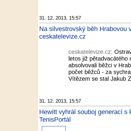
31. 12. 2013, 15:57
Na silvestrovský běh Hrabovou vy
ceskatelevize.cz
ceskatelevize.cz:
Ostrav
letos již pětadvacátého
absolvovali běžci v Hrab
počet běžců - za sychrav
Vítězem se stal Jakub Z
31. 12. 2013, 15:57
Hewitt vyhrál souboj generací s
TenisPortál