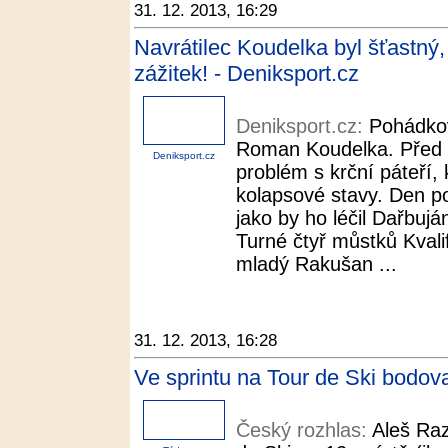
31. 12. 2013, 16:29
Navrátilec Koudelka byl šťastný,
zážitek! - Deniksport.cz
Deniksport.cz:
Pohádkov
Roman Koudelka. Před tý
Deniksport.cz
problém s krční páteří,
kolapsové stavy. Den po
jako by ho léčil Dařbu
Turné čtyř můstků Kvalifi
mladý Rakušan ...
31. 12. 2013, 16:28
Ve sprintu na Tour de Ski bodov
Český rozhlas:
Aleš Ra