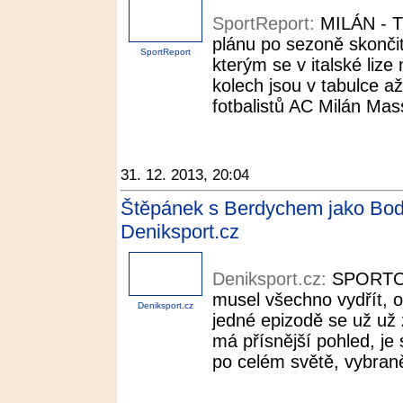
SportReport:
MILÁN - Tr
plánu po sezoně skončit 
SportReport
kterým se v italské liz
kolech jsou v tabulce a
fotbalistů AC Milán Massi
31. 12. 2013, 20:04
Štěpánek s Berdychem jako Bodi
Deniksport.cz
Deniksport.cz:
SPORTOV
musel všechno vydřít, 
Deniksport.cz
jedné epizodě se už už 
má přísnější pohled, je
po celém světě, vybraně