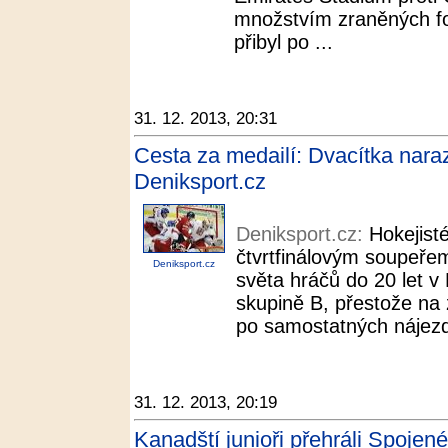
množstvím zraněných fo
přibyl po ...
31. 12. 2013, 20:31
Cesta za medailí: Dvacítka naraz
Deniksport.cz
Deniksport.cz:
Hokejist
čtvrtfinálovým soupeře
Deniksport.cz
světa hráčů do 20 let v
skupině B, přestože na
po samostatných nájezdec
31. 12. 2013, 20:19
Kanadští junioři přehráli Spojené