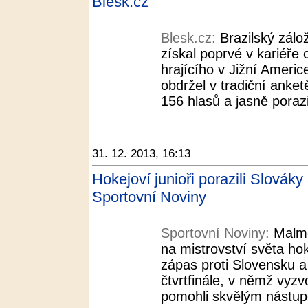
Blesk.cz
Blesk.cz:
Brazilský zálo
získal poprvé v kariéře 
hrajícího v Jižní Americ
obdržel v tradiční anke
156 hlasů a jasně porazi
31. 12. 2013, 16:13
Hokejoví junioři porazili Slováky 
Sportovní Noviny
Sportovní Noviny:
Malmö
na mistrovství světa hok
zápas proti Slovensku a 
čtvrtfinále, v němž vyzv
pomohli skvělým nástupe