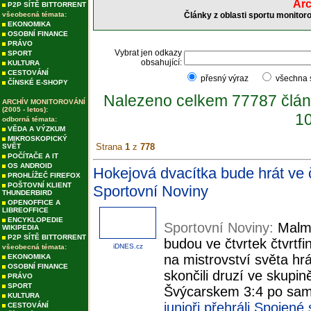
Arc
P2P SÍTĚ BITTORRENT
všeobecná témata:
Články z oblasti sportu monitor
EKONOMIKA
OSOBNÍ FINANCE
PRÁVO
Vybrat jen odkazy
SPORT
obsahující:
KULTURA
CESTOVÁNÍ
přesný výraz
všechna
ČÍNSKÉ E-SHOPY
Nalezeno celkem 77787 člán
ARCHÍV MONITOROVÁNÍ
(2005 - letos):
10
odborná témata:
VĚDA A VÝZKUM
MIKROSKOPICKÝ
Strana
1
z
778
SVĚT
POČÍTAČE A IT
OS ANDROID
Hokejová dvacítka bude hrát ve 
PROHLÍŽEČ FIREFOX
POŠTOVNÍ KLIENT
Sportovní Noviny
THUNDERBIRD
OPENOFFICE A
LIBREOFFICE
ENCYKLOPEDIE
Sportovní Noviny:
Malmö
WIKIPEDIA
P2P SÍTĚ BITTORRENT
budou ve čtvrtek čtvrt
iDNES.cz
všeobecná témata:
na mistrovství světa hr
EKONOMIKA
OSOBNÍ FINANCE
skončili druzí ve skupin
PRÁVO
SPORT
Švýcarskem 3:4 po sam
KULTURA
junioři přehráli Spojené
CESTOVÁNÍ