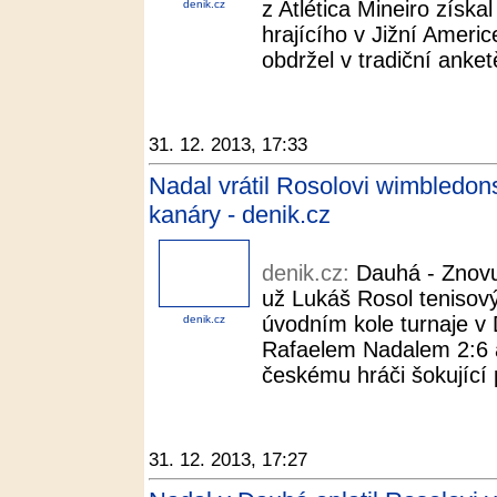
z Atlética Mineiro získal
denik.cz
hrajícího v Jižní Americ
obdržel v tradiční anke
31. 12. 2013, 17:33
Nadal vrátil Rosolovi wimbledon
kanáry - denik.cz
denik.cz:
Dauhá - Znovu
už Lukáš Rosol tenisový
úvodním kole turnaje v
denik.cz
Rafaelem Nadalem 2:6 a 
českému hráči šokující 
31. 12. 2013, 17:27