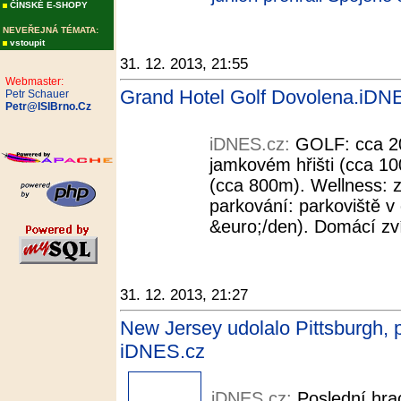
ČÍNSKÉ E-SHOPY
NEVEŘEJNÁ TÉMATA:
vstoupit
31. 12. 2013, 21:55
Webmaster:
Grand Hotel Golf Dovolena.iDN
Petr Schauer
Petr@ISIBrno.Cz
iDNES.cz:
GOLF: cca 20
jamkovém hřišti (cca 10
(cca 800m). Wellness: z
parkování: parkoviště v
&euro;/den). Domácí zví
31. 12. 2013, 21:27
New Jersey udolalo Pittsburgh, p
iDNES.cz
iDNES.cz:
Poslední hra