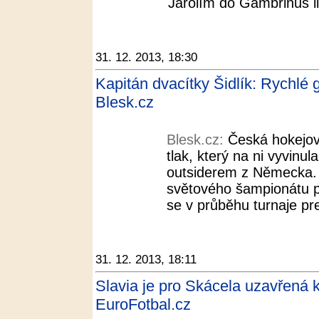
Jarolím do Gambrinus l
31. 12. 2013, 18:30
Kapitán dvacítky Šidlík: Rychlé
Blesk.cz
Blesk.cz:
Česká hokejov
tlak, který na ni vyvinu
outsiderem z Německa. K
světového šampionátu po
se v průběhu turnaje pr
31. 12. 2013, 18:11
Slavia je pro Skácela uzavřená k
EuroFotbal.cz