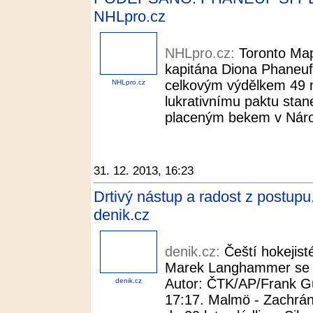
NHLpro.cz
NHLpro.cz:
Toronto Mapl
kapitána Diona Phaneu
celkovým výdělkem 49 m
NHLpro.cz
lukrativnímu paktu stan
placeným bekem v Národn
31. 12. 2013, 16:23
Drtivý nástup a radost z postupu.
denik.cz
denik.cz:
Čeští hokejis
Marek Langhammer se ra
Autor: ČTK/AP/Frank Gu
denik.cz
17:17. Malmö - Zachránil