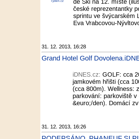
de Ski na 12. místě (ilu
Týden.cz
české reprezentantky po
sprintu ve švýcarském 
Eva Vrabcovou-Nývltovo
31. 12. 2013, 16:28
Grand Hotel Golf Dovolena.iDN
iDNES.cz:
GOLF: cca 20
jamkovém hřišti (cca 10
(cca 800m). Wellness: z
parkování: parkoviště v
&euro;/den). Domácí zví
31. 12. 2013, 16:26
PODEPSÁNO. PHANEUF SI PL