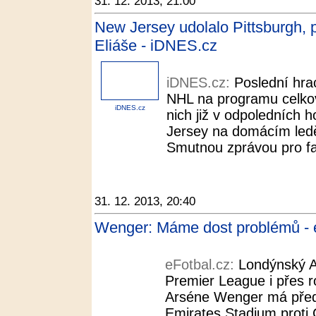
31. 12. 2013, 21:00
New Jersey udolalo Pittsburgh, 
Eliáše - iDNES.cz
iDNES.cz:
Poslední hra
NHL na programu celkov
iDNES.cz
nich již v odpoledních
Jersey na domácím ledě 
Smutnou zprávou pro fan
31. 12. 2013, 20:40
Wenger: Máme dost problémů - 
eFotbal.cz:
Londýnský A
Premier League i přes 
Arséne Wenger má před
Emirates Stadium proti C