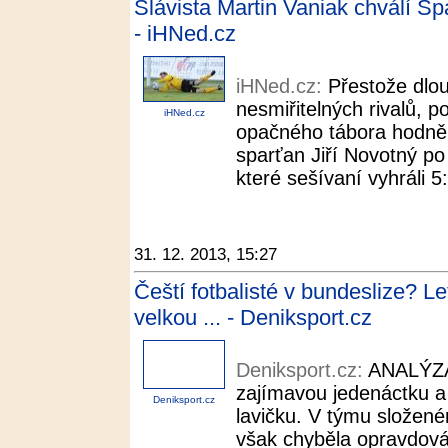
Slávista Martin Vaniak chválí Spar
- iHNed.cz
iHNed.cz:
Přestože dlou
nesmiřitelných rivalů, p
iHNed.cz
opačného tábora hodně š
sparťan Jiří Novotný po
které sešívaní vyhráli 5
31. 12. 2013, 15:27
Čeští fotbalisté v bundeslize? L
velkou ... - Deniksport.cz
Deniksport.cz:
ANALÝZA 
zajímavou jedenáctku a
Deniksport.cz
lavičku. V týmu složené
však chyběla opravdová 