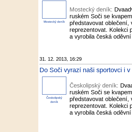
Mostecký deník:
Dvaadv
ruském Soči se kvapem b
představovat oblečení, 
Mostecký deník
reprezentovat. Kolekci 
a vyrobila česká oděvní 
31. 12. 2013, 16:29
Do Soči vyrazí naši sportovci i 
Českolipský deník:
Dvaa
ruském Soči se kvapem b
představovat oblečení, 
Českolipský
deník
reprezentovat. Kolekci 
a vyrobila česká oděvní 