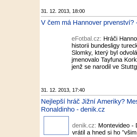
31. 12. 2013, 18:00
V čem má Hannover prvenství? -
eFotbal.cz:
Hráči Hanno
historii bundesligy tur
Slomky, který byl odvol
jmenovalo Tayfuna Korku
jenž se narodil ve Stuttg
31. 12. 2013, 17:40
Nejlepší hráč Jižní Ameriky? Mes
Ronaldinho - denik.cz
denik.cz:
Montevideo - 
vrátil a hned si ho "vši