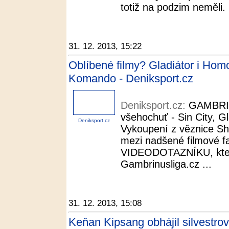
totiž na podzim neměli. 
31. 12. 2013, 15:22
Oblíbené filmy? Gladiátor i Homo
Komando - Deniksport.cz
Deniksport.cz:
GAMBRIN
všehochuť - Sin City, G
Deniksport.cz
Vykoupení z věznice Sha
mezi nadšené filmové fan
VIDEODOTAZNÍKU, kter
Gambrinusliga.cz ...
31. 12. 2013, 15:08
Keňan Kipsang obhájil silvestrov