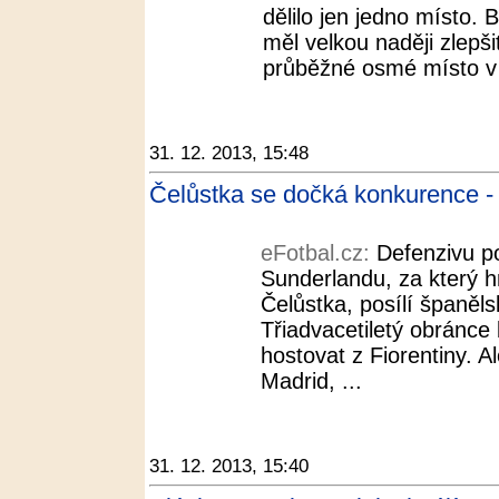
dělilo jen jedno místo.
měl velkou naději zlepš
průběžné osmé místo v T
31. 12. 2013, 15:48
Čelůstka se dočká konkurence - 
eFotbal.cz:
Defenzivu po
Sunderlandu, za který 
Čelůstka, posílí španěl
Třiadvacetiletý obránc
hostovat z Fiorentiny. 
Madrid, ...
31. 12. 2013, 15:40