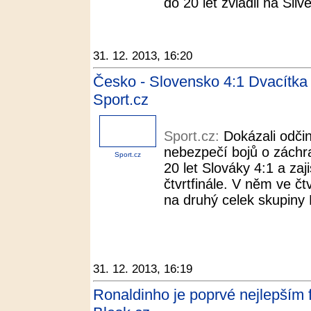
do 20 let zvládli na Silv
31. 12. 2013, 16:20
Česko - Slovensko 4:1 Dvacítka 
Sport.cz
Sport.cz:
Dokázali odčin
nebezpečí bojů o záchra
Sport.cz
20 let Slováky 4:1 a zaji
čtvrtfinále. V něm ve 
na druhý celek skupiny 
31. 12. 2013, 16:19
Ronaldinho je poprvé nejlepším f