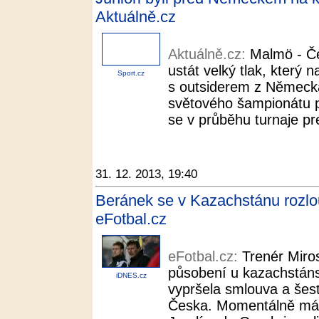
Aktuálně.cz
Aktuálně.cz:
Malmö - Če
ustát velký tlak, který 
Sport.cz
s outsiderem z Německa
světového šampionátu po
se v průběhu turnaje pre
31. 12. 2013, 19:40
Beránek se v Kazachstánu rozlou
eFotbal.cz
eFotbal.cz:
Trenér Miros
působení u kazachstáns
iDNES.cz
vypršela smlouva a šest
Česka. Momentálně má v