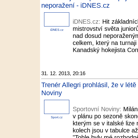
neporažení - iDNES.cz
iDNES.cz:
Hit základní
mistrovství světa junio
iDNES.cz
nad dosud neporaženými
celkem, který na turnaji
Kanadský hokejista Conn
31. 12. 2013, 20:16
Trenér Allegri prohlásil, že v lét
Noviny
Sportovní Noviny:
Milán
v plánu po sezoně skonči
Sport.cz
kterým se v italské liz
kolech jsou v tabulce a
"Tohle byly mé rozhodně