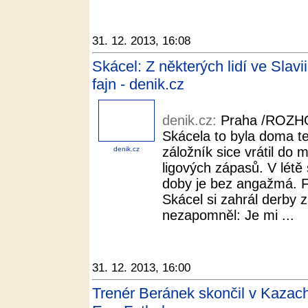
31. 12. 2013, 16:08
Skácel: Z některých lidí ve Slavii
fajn - denik.cz
denik.cz:
Praha /ROZHO
Skácela to byla doma t
záložník sice vrátil do m
denik.cz
ligových zápasů. V létě 
doby je bez angažmá
Skácel si zahrál derby z
nezapomněl: Je mi ...
31. 12. 2013, 16:00
Trenér Beránek skončil v Kazach