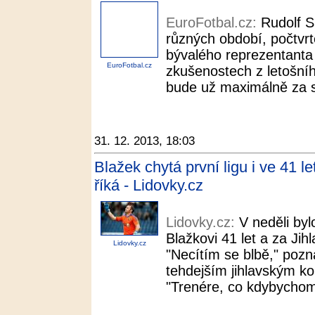
EuroFotbal.cz:
Rudolf S
různých období, počtvrt
bývalého reprezentanta 
EuroFotbal.cz
zkušenostech z letošníh
bude už maximálně za st
31. 12. 2013, 18:03
Blažek chytá první ligu i ve 41 l
říká - Lidovky.cz
Lidovky.cz:
V neděli by
Blažkovi 41 let a za Jih
Lidovky.cz
"Necítím se blbě," poz
tehdejším jihlavským 
"Trenére, co kdybychom 