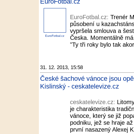
EuroFotbal.cz
EuroFotbal.cz:
Trenér M
působení u kazachstán
vypršela smlouva a šest
EuroFotbal.cz
Česka. Momentálně má v
"Ty tři roky bylo tak akor
31. 12. 2013, 15:58
České šachové vánoce jsou opět 
Kislinský - ceskatelevize.cz
ceskatelevize.cz:
Litomy
je charakteristika tradi
vánoce, který se již pop
podniku, jež se hraje a
první nasazený Alexej Ki