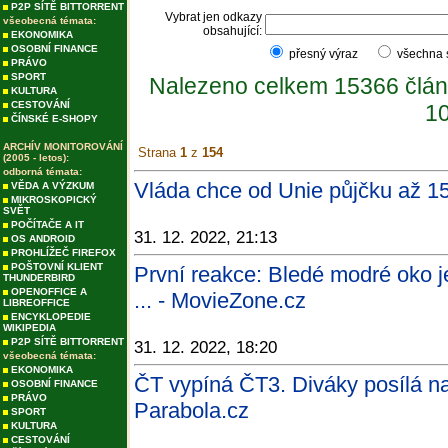
P2P SÍTĚ BITTORRENT
Vybrat jen odkazy
všeobecná témata:
obsahující:
EKONOMIKA
OSOBNÍ FINANCE
přesný výraz
všechna
PRÁVO
SPORT
Nalezeno celkem 15366 člán
KULTURA
CESTOVÁNÍ
10
ČÍNSKÉ E-SHOPY
ARCHÍV MONITOROVÁNÍ
Strana
1
z
154
(2005 - letos):
odborná témata:
Vláda chce od Unie půjčku až 15
VĚDA A VÝZKUM
MIKROSKOPICKÝ
SVĚT
POČÍTAČE A IT
31. 12. 2022, 21:13
OS ANDROID
PROHLÍŽEČ FIREFOX
POŠTOVNÍ KLIENT
První reakce: Bledé modré oko 
THUNDERBIRD
OPENOFFICE A
... - MovieZone.cz
LIBREOFFICE
ENCYKLOPEDIE
WIKIPEDIA
P2P SÍTĚ BITTORRENT
31. 12. 2022, 18:20
všeobecná témata:
EKONOMIKA
ČT vypíná ČT3. Diváky posílá na 
OSOBNÍ FINANCE
PRÁVO
Parabola.cz
SPORT
KULTURA
CESTOVÁNÍ