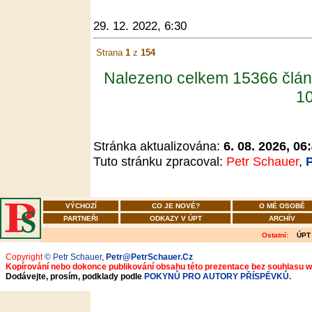
29. 12. 2022, 6:30
Strana
1
z
154
Nalezeno celkem 15366 člán
10
Stránka aktualizována:
6. 08. 2026, 06
Tuto stránku zpracoval:
Petr Schauer
,
VÝCHOZÍ
CO JE NOVÉ?
O MÉ OSOBĚ
PARTNEŘI
ODKAZY V ÚPT
ARCHÍV
Ostatní:
ÚPT
Copyright
© Petr Schauer
,
Petr@PetrSchauer.Cz
Kopírování nebo dokonce publikování obsahu této prezentace bez souhlasu 
Dodávejte, prosím, podklady podle
POKYNŮ PRO AUTORY PŘÍSPĚVKŮ.