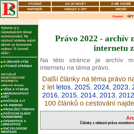
VÝCHOZÍ
CO JE NOVÉ?
O MÉ OSOBĚ
PARTNEŘI
ODKAZY V ÚPT
ARCHÍV
Ostatní:
ÚPT
Vyberte si z
následujících témat
Právo 2022 - archív 
monitorování. Na
výchozí stránku mých
aktivit se dostanete
internetu 
volbou 'O úroveň
výše':
Na této stránce je archív m
O ÚROVEŇ VÝŠE
internetu na téma právo.
VÝCHOZÍ STRÁNKA
AKTUÁLNÍ
Další články na téma právo na
MONITOROVÁNÍ
INTERNETU
z let
letos
,
2025
,
2024
,
2023
,
odborná témata:
VĚDA A VÝZKUM
2016
,
2015
,
2014
,
2013
,
201
MIKROSKOPICKÝ
SVĚT
POČÍTAČE A IT
100 článků o cestování najd
OS ANDROID
PROHLÍŽEČ FIREFOX
POŠTOVNÍ KLIENT
THUNDERBIRD
Arc
OPENOFFICE A
Články z oblasti práva monitoro
LIBREOFFICE
ENCYKLOPEDIE
WIKIPEDIA