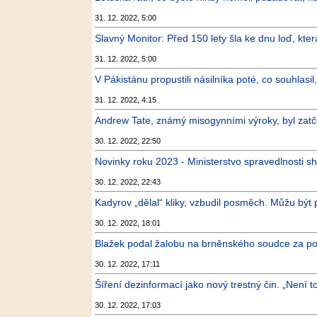
31. 12. 2022, 5:00
Slavný Monitor: Před 150 lety šla ke dnu loď, kte
31. 12. 2022, 5:00
V Pákistánu propustili násilníka poté, co souhlasi
31. 12. 2022, 4:15
Andrew Tate, známý misogynními výroky, byl zat
30. 12. 2022, 22:50
Novinky roku 2023 - Ministerstvo spravedlnosti shrn
30. 12. 2022, 22:43
Kadyrov „dělal“ kliky, vzbudil posměch. Můžu být 
30. 12. 2022, 18:01
Blažek podal žalobu na brněnského soudce za pos
30. 12. 2022, 17:11
Šíření dezinformací jako nový trestný čin. „Není to
30. 12. 2022, 17:03