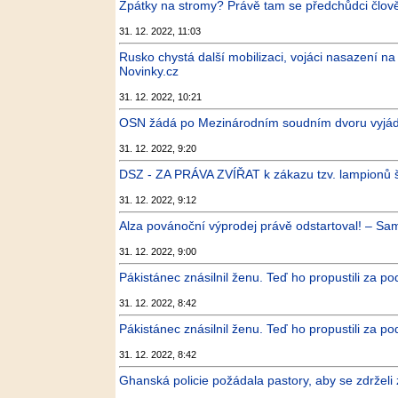
Zpátky na stromy? Právě tam se předchůdci člověka
31. 12. 2022, 11:03
Rusko chystá další mobilizaci, vojáci nasazení n
Novinky.cz
31. 12. 2022, 10:21
OSN žádá po Mezinárodním soudním dvoru vyjádře
31. 12. 2022, 9:20
DSZ - ZA PRÁVA ZVÍŘAT k zákazu tzv. lampionů ště
31. 12. 2022, 9:12
Alza povánoční výprodej právě odstartoval! – 
31. 12. 2022, 9:00
Pákistánec znásilnil ženu. Teď ho propustili za po
31. 12. 2022, 8:42
Pákistánec znásilnil ženu. Teď ho propustili za podm
31. 12. 2022, 8:42
Ghanská policie požádala pastory, aby se zdrželi 