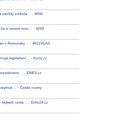
rá navždy změnila ... - MSN
l, že si vezme svou ... - MSN
čen v Rumunsku ... - iROZHLAS
uje legislativní ... - Kurzy.cz
prezidentem ... - iDNES.cz
kytnutí ... - České noviny
 nejlepší cesta ... - Echo24.cz