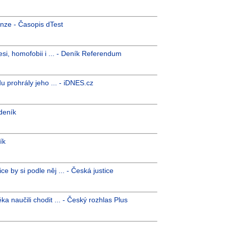
enze - Časopis dTest
si, homofobii i ... - Deník Referendum
prohrály jeho ... - iDNES.cz
 deník
ík
ce by si podle něj ... - Česká justice
 naučili chodit ... - Český rozhlas Plus