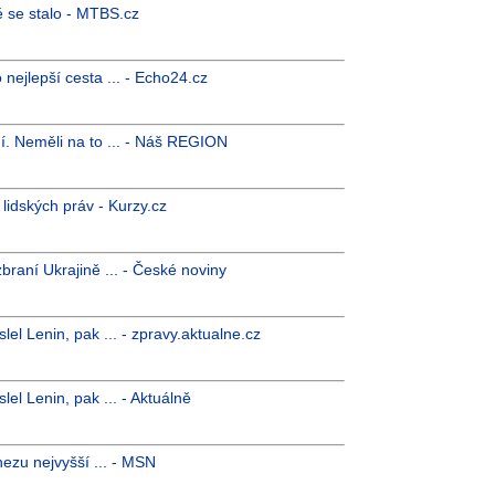
vě se stalo - MTBS.cz
 nejlepší cesta ... - Echo24.cz
í. Neměli na to ... - Náš REGION
 lidských práv - Kurzy.cz
raní Ukrajině ... - České noviny
el Lenin, pak ... - zpravy.aktualne.cz
el Lenin, pak ... - Aktuálně
ezu nejvyšší ... - MSN