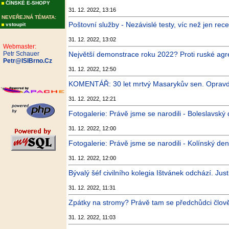
ČÍNSKÉ E-SHOPY
31. 12. 2022, 13:16
NEVEŘEJNÁ TÉMATA:
Poštovní služby - Nezávislé testy, víc než jen rec
vstoupit
31. 12. 2022, 13:02
Webmaster:
Petr Schauer
Největší demonstrace roku 2022? Proti ruské agre
Petr@ISIBrno.Cz
31. 12. 2022, 12:50
KOMENTÁŘ: 30 let mrtvý Masarykův sen. Opravdu 
31. 12. 2022, 12:21
Fotogalerie: Právě jsme se narodili - Boleslavský
31. 12. 2022, 12:00
Fotogalerie: Právě jsme se narodili - Kolínský den
31. 12. 2022, 12:00
Bývalý šéf civilního kolegia Ištvánek odchází. Justi
31. 12. 2022, 11:31
Zpátky na stromy? Právě tam se předchůdci člověka
31. 12. 2022, 11:03