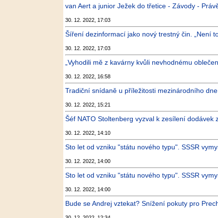
van Aert a junior Ježek do třetice - Závody - Prá
30. 12. 2022, 17:03
Šíření dezinformací jako nový trestný čin. „Není to
30. 12. 2022, 17:03
„Vyhodili mě z kavárny kvůli nevhodnému oblečen
30. 12. 2022, 16:58
Tradiční snídaně u příležitosti mezinárodního dne
30. 12. 2022, 15:21
Šéf NATO Stoltenberg vyzval k zesílení dodávek zb
30. 12. 2022, 14:10
Sto let od vzniku "státu nového typu". SSSR vymysl
30. 12. 2022, 14:00
Sto let od vzniku "státu nového typu". SSSR vymysl
30. 12. 2022, 14:00
Bude se Andrej vztekat? Snížení pokuty pro Prech
30. 12. 2022, 12:34