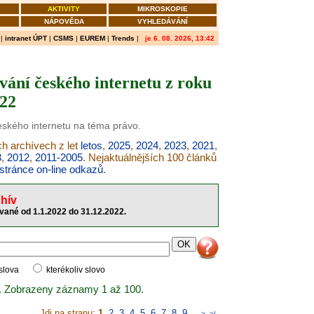
AKTIVITY
MIKROSKOPIE
NÁPOVĚDA
VYHLEDÁVÁNÍ
|
intranet ÚPT
|
CSMS
|
EUREM
|
Trends
|
je 6. 08. 2026, 13:42
vání českého internetu z roku
22
českého internetu na téma právo.
ch archívech z let
letos
,
2025
,
2024
,
2023
,
2021
,
3
,
2012
,
2011-2005
. Nejaktuálnějších 100 článků
stránce on-line odkazů
.
hív
vané od 1.1.2022 do 31.12.2022.
 slova
kterékoliv slovo
. Zobrazeny záznamy 1 až 100.
Jdi na stranu:
1
,
2
,
3
,
4
,
5
,
6
,
7
,
8
,
9
..
>
>|