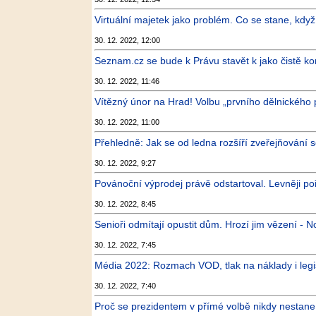
Virtuální majetek jako problém. Co se stane, když n
30. 12. 2022, 12:00
Seznam.cz se bude k Právu stavět k jako čistě kome
30. 12. 2022, 11:46
Vítězný únor na Hrad! Volbu „prvního dělnického p
30. 12. 2022, 11:00
Přehledně: Jak se od ledna rozšíří zveřejňování 
30. 12. 2022, 9:27
Povánoční výprodej právě odstartoval. Levněji po
30. 12. 2022, 8:45
Senioři odmítají opustit dům. Hrozí jim vězení - N
30. 12. 2022, 7:45
Média 2022: Rozmach VOD, tlak na náklady i legis
30. 12. 2022, 7:40
Proč se prezidentem v přímé volbě nikdy nestane 