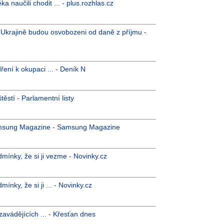
 naučili chodit ... - plus.rozhlas.cz
a Ukrajině budou osvobozeni od daně z příjmu -
ní k okupaci ... - Deník N
stí - Parlamentní listy
Samsung Magazine - Samsung Magazine
dmínky, že si ji vezme - Novinky.cz
ínky, že si ji ... - Novinky.cz
zavádějících ... - Křesťan dnes