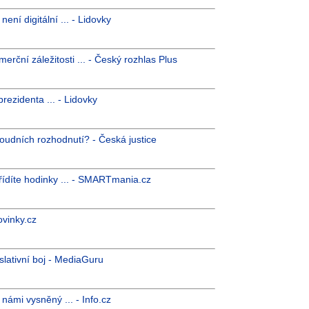
ení digitální ... - Lidovky
rční záležitosti ... - Český rozhlas Plus
rezidenta ... - Lidovky
soudních rozhodnutí? - Česká justice
řídíte hodinky ... - SMARTmania.cz
ovinky.cz
lativní boj - MediaGuru
námi vysněný ... - Info.cz