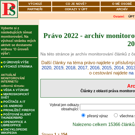
VÝCHOZÍ
CO JE NOVÉ?
O MÉ OSOBĚ
PARTNEŘI
ODKAZY V ÚPT
ARCHÍV
Ostatní:
ÚPT
Vyberte si z
následujících témat
Právo 2022 - archív monitoro
monitorování. Na
výchozí stránku mých
20
aktivit se dostanete
volbou 'O úroveň
výše':
Na této stránce je archív monitorování článků z 
Další články na téma právo najdete v příslušný
O ÚROVEŇ VÝŠE
VÝCHOZÍ STRÁNKA
2020
,
2019
,
2018
,
2017
,
2016
,
2015
,
2014
,
201
o cestování najdete
na 
AKTUÁLNÍ
MONITOROVÁNÍ
INTERNETU
Arc
odborná témata:
VĚDA A VÝZKUM
Články z oblasti práva monitoro
MIKROSKOPICKÝ
SVĚT
POČÍTAČE A IT
Vybrat jen odkazy
OS ANDROID
obsahující:
PROHLÍŽEČ FIREFOX
POŠTOVNÍ KLIENT
přesný výraz
všechna
THUNDERBIRD
OPENOFFICE A
Nalezeno celkem 15366 článků
LIBREOFFICE
ENCYKLOPEDIE
WIKIPEDIA
Strana
1
z
154