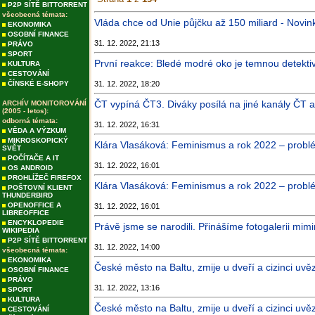
P2P SÍTĚ BITTORRENT
všeobecná témata:
Vláda chce od Unie půjčku až 150 miliard - Novin
EKONOMIKA
OSOBNÍ FINANCE
31. 12. 2022, 21:13
PRÁVO
SPORT
První reakce: Bledé modré oko je temnou detekti
KULTURA
CESTOVÁNÍ
ČÍNSKÉ E-SHOPY
31. 12. 2022, 18:20
ČT vypíná ČT3. Diváky posílá na jiné kanály ČT a 
ARCHÍV MONITOROVÁNÍ
(2005 - letos):
odborná témata:
31. 12. 2022, 16:31
VĚDA A VÝZKUM
MIKROSKOPICKÝ
Klára Vlasáková: Feminismus a rok 2022 – problémy
SVĚT
POČÍTAČE A IT
31. 12. 2022, 16:01
OS ANDROID
PROHLÍŽEČ FIREFOX
Klára Vlasáková: Feminismus a rok 2022 – problémy 
POŠTOVNÍ KLIENT
THUNDERBIRD
OPENOFFICE A
31. 12. 2022, 16:01
LIBREOFFICE
ENCYKLOPEDIE
Právě jsme se narodili. Přinášíme fotogalerii mimi
WIKIPEDIA
P2P SÍTĚ BITTORRENT
31. 12. 2022, 14:00
všeobecná témata:
EKONOMIKA
České město na Baltu, zmije u dveří a cizinci uvěz
OSOBNÍ FINANCE
PRÁVO
31. 12. 2022, 13:16
SPORT
KULTURA
České město na Baltu, zmije u dveří a cizinci uvěz
CESTOVÁNÍ