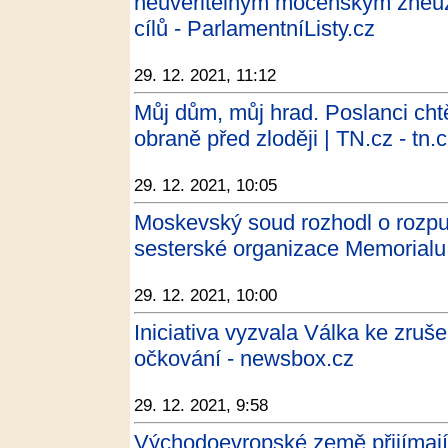
neuvěřitelným mocenským zneuži
cílů - ParlamentníListy.cz
29. 12. 2021, 11:12
Můj dům, můj hrad. Poslanci chtěj
obraně před zloději | TN.cz - tn.
29. 12. 2021, 10:05
Moskevský soud rozhodl o rozpuš
sesterské organizace Memorialu 
29. 12. 2021, 10:00
Iniciativa vyzvala Válka ke zruš
očkování - newsbox.cz
29. 12. 2021, 9:58
Východoevropské země přijímají