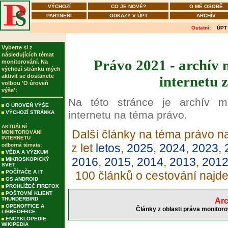
VÝCHOZÍ
CO JE NOVÉ?
O MÉ OSOBĚ
PARTNEŘI
ODKAZY V ÚPT
ARCHÍV
Ostatní:
ÚPT
Vyberte si z
následujících témat
Právo 2021 - archív 
monitorování. Na
výchozí stránku mých
aktivit se dostanete
internetu 
volbou 'O úroveň
výše':
Na této stránce je archív m
O ÚROVEŇ VÝŠE
internetu na téma právo.
VÝCHOZÍ STRÁNKA
AKTUÁLNÍ
Další články na téma právo na
MONITOROVÁNÍ
INTERNETU
z let
letos
,
2025
,
2024
,
2023
,
odborná témata:
VĚDA A VÝZKUM
2016
,
2015
,
2014
,
2013
,
201
MIKROSKOPICKÝ
SVĚT
POČÍTAČE A IT
100 článků o cestování najd
OS ANDROID
PROHLÍŽEČ FIREFOX
POŠTOVNÍ KLIENT
THUNDERBIRD
Arc
OPENOFFICE A
Články z oblasti práva monitoro
LIBREOFFICE
ENCYKLOPEDIE
WIKIPEDIA