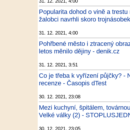
31. 12. 2021, 4:00
Popularita dohod o vině a trestu 
žalobci navrhli skoro trojnásobek
31. 12. 2021, 4:00
Pohřbené město i ztracený obraz
letos měnilo dějiny - denik.cz
31. 12. 2021, 3:51
Co je třeba k vyřízení půjčky? - 
recenze - Časopis dTest
30. 12. 2021, 23:08
Mezi kuchyní, špitálem, továrn
Velké války (2) - STOPLUSJED
30. 12. 2021, 23:05