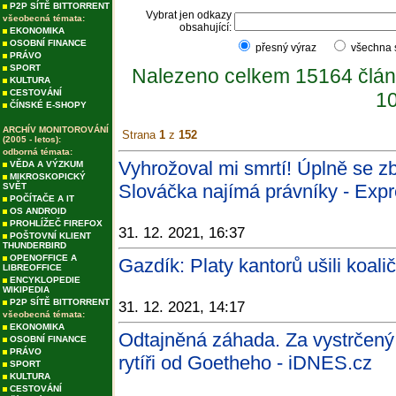
P2P SÍTĚ BITTORRENT
Vybrat jen odkazy
všeobecná témata:
obsahující:
EKONOMIKA
OSOBNÍ FINANCE
přesný výraz
všechna
PRÁVO
SPORT
Nalezeno celkem 15164 člán
KULTURA
CESTOVÁNÍ
10
ČÍNSKÉ E-SHOPY
ARCHÍV MONITOROVÁNÍ
Strana
1
z
152
(2005 - letos):
odborná témata:
Vyhrožoval mi smrtí! Úplně se zb
VĚDA A VÝZKUM
MIKROSKOPICKÝ
Slováčka najímá právníky - Expr
SVĚT
POČÍTAČE A IT
OS ANDROID
PROHLÍŽEČ FIREFOX
31. 12. 2021, 16:37
POŠTOVNÍ KLIENT
THUNDERBIRD
OPENOFFICE A
Gazdík: Platy kantorů ušili koal
LIBREOFFICE
ENCYKLOPEDIE
WIKIPEDIA
P2P SÍTĚ BITTORRENT
31. 12. 2021, 14:17
všeobecná témata:
EKONOMIKA
Odtajněná záhada. Za vystrčený
OSOBNÍ FINANCE
PRÁVO
rytíři od Goetheho - iDNES.cz
SPORT
KULTURA
CESTOVÁNÍ