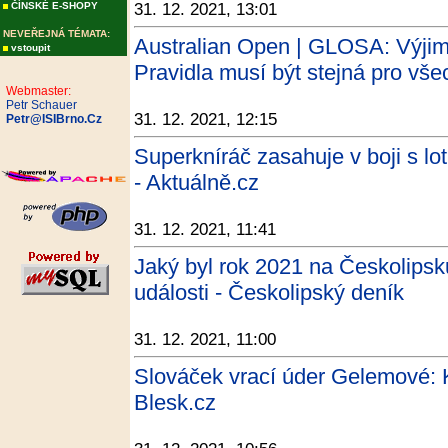
ČÍNSKÉ E-SHOPY
31. 12. 2021, 13:01
NEVEŘEJNÁ TÉMATA:
Australian Open | GLOSA: Výjim
vstoupit
Pravidla musí být stejná pro vše
Webmaster:
Petr Schauer
31. 12. 2021, 12:15
Petr@ISIBrno.Cz
Superkníráč zasahuje v boji s lo
- Aktuálně.cz
31. 12. 2021, 11:41
Jaký byl rok 2021 na Českolipsk
události - Českolipský deník
31. 12. 2021, 11:00
Slováček vrací úder Gelemové: Kd
Blesk.cz