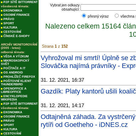
P2P SÍTĚ BITTORRENT
Vybrat jen odkazy
všeobecná témata:
obsahující:
EKONOMIKA
OSOBNÍ FINANCE
přesný výraz
všechna
PRÁVO
SPORT
Nalezeno celkem 15164 člán
KULTURA
CESTOVÁNÍ
10
ČÍNSKÉ E-SHOPY
ARCHÍV MONITOROVÁNÍ
Strana
1
z
152
(2005 - letos):
odborná témata:
Vyhrožoval mi smrtí! Úplně se zb
VĚDA A VÝZKUM
MIKROSKOPICKÝ
Slováčka najímá právníky - Expr
SVĚT
POČÍTAČE A IT
OS ANDROID
PROHLÍŽEČ FIREFOX
31. 12. 2021, 16:37
POŠTOVNÍ KLIENT
THUNDERBIRD
OPENOFFICE A
Gazdík: Platy kantorů ušili koal
LIBREOFFICE
ENCYKLOPEDIE
WIKIPEDIA
P2P SÍTĚ BITTORRENT
31. 12. 2021, 14:17
všeobecná témata:
EKONOMIKA
Odtajněná záhada. Za vystrčený
OSOBNÍ FINANCE
PRÁVO
rytíři od Goetheho - iDNES.cz
SPORT
KULTURA
CESTOVÁNÍ