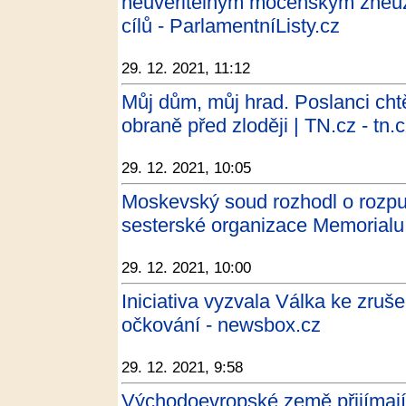
neuvěřitelným mocenským zneuži
cílů - ParlamentníListy.cz
29. 12. 2021, 11:12
Můj dům, můj hrad. Poslanci chtěj
obraně před zloději | TN.cz - tn.
29. 12. 2021, 10:05
Moskevský soud rozhodl o rozpuš
sesterské organizace Memorialu 
29. 12. 2021, 10:00
Iniciativa vyzvala Válka ke zruš
očkování - newsbox.cz
29. 12. 2021, 9:58
Východoevropské země přijímají