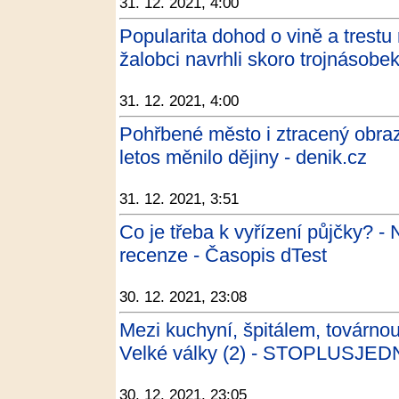
31. 12. 2021, 4:00
Popularita dohod o vině a trestu 
žalobci navrhli skoro trojnásobek
31. 12. 2021, 4:00
Pohřbené město i ztracený obraz
letos měnilo dějiny - denik.cz
31. 12. 2021, 3:51
Co je třeba k vyřízení půjčky? - 
recenze - Časopis dTest
30. 12. 2021, 23:08
Mezi kuchyní, špitálem, továrn
Velké války (2) - STOPLUSJED
30. 12. 2021, 23:05