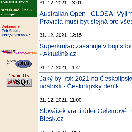
ČÍNSKÉ E-SHOPY
31. 12. 2021, 13:01
NEVEŘEJNÁ TÉMATA:
Australian Open | GLOSA: Výjim
vstoupit
Pravidla musí být stejná pro vše
Webmaster:
Petr Schauer
31. 12. 2021, 12:15
Petr@ISIBrno.Cz
Superkníráč zasahuje v boji s lo
- Aktuálně.cz
31. 12. 2021, 11:41
Jaký byl rok 2021 na Českolipsk
události - Českolipský deník
31. 12. 2021, 11:00
Slováček vrací úder Gelemové: Kd
Blesk.cz