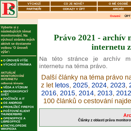
VÝCHOZÍ
CO JE NOVÉ?
O MÉ OSOBĚ
PARTNEŘI
ODKAZY V ÚPT
ARCHÍV
Ostatní:
ÚPT
Vyberte si z
následujících témat
Právo 2021 - archív 
monitorování. Na
výchozí stránku mých
aktivit se dostanete
internetu 
volbou 'O úroveň
výše':
Na této stránce je archív m
O ÚROVEŇ VÝŠE
internetu na téma právo.
VÝCHOZÍ STRÁNKA
AKTUÁLNÍ
Další články na téma právo na
MONITOROVÁNÍ
INTERNETU
z let
letos
,
2025
,
2024
,
2023
,
odborná témata:
VĚDA A VÝZKUM
2016
,
2015
,
2014
,
2013
,
201
MIKROSKOPICKÝ
SVĚT
POČÍTAČE A IT
100 článků o cestování najd
OS ANDROID
PROHLÍŽEČ FIREFOX
POŠTOVNÍ KLIENT
THUNDERBIRD
Arc
OPENOFFICE A
Články z oblasti práva monitoro
LIBREOFFICE
ENCYKLOPEDIE
WIKIPEDIA