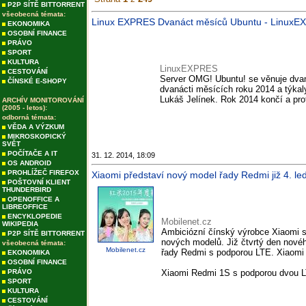
P2P SÍTĚ BITTORRENT
všeobecná témata:
Linux EXPRES Dvanáct měsíců Ubuntu - Linux
EKONOMIKA
OSOBNÍ FINANCE
PRÁVO
SPORT
KULTURA
LinuxEXPRES
CESTOVÁNÍ
Server OMG! Ubuntu! se věnuje dva
ČÍNSKÉ E-SHOPY
dvanácti měsících roku 2014 a týkaly
Lukáš Jelínek. Rok 2014 končí a prot
ARCHÍV MONITOROVÁNÍ
(2005 - letos):
odborná témata:
VĚDA A VÝZKUM
MIKROSKOPICKÝ
SVĚT
POČÍTAČE A IT
31. 12. 2014, 18:09
OS ANDROID
PROHLÍŽEČ FIREFOX
Xiaomi představí nový model řady Redmi již 4. le
POŠTOVNÍ KLIENT
THUNDERBIRD
OPENOFFICE A
LIBREOFFICE
ENCYKLOPEDIE
Mobilenet.cz
WIKIPEDIA
Ambiciózní čínský výrobce Xiaomi 
P2P SÍTĚ BITTORRENT
nových modelů. Již čtvrtý den nové
všeobecná témata:
Mobilenet.cz
řady Redmi s podporou LTE. Xiaomi 
EKONOMIKA
OSOBNÍ FINANCE
PRÁVO
Xiaomi Redmi 1S s podporou dvou L
SPORT
KULTURA
CESTOVÁNÍ