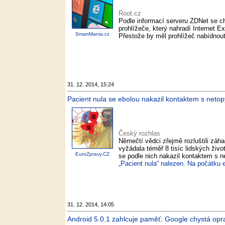
Root.cz
Podle informací serveru ZDNet se 
prohlížeče, který nahradí Internet 
SmartMania.cz
Přestože by měl prohlížeč nabídnout 
31. 12. 2014, 15:24
Pacient nula se ebolou nakazil kontaktem s netopýr
Český rozhlas
Němečtí vědci zřejmě rozluštili záha
vyžádala téměř 8 tisíc lidských živo
EuroZpravy.CZ
se podle nich nakazil kontaktem s n
„Pacient nula“ nalezen. Na počátku e
31. 12. 2014, 14:05
Android 5.0.1 zahlcuje paměť: Google chystá op