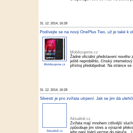
31. 12. 2014, 16:28
Podívejte se na nový OnePlus Two, už je také k o
Mobilizujeme.cz
Žádné oficiální představení nového 
ještě neproběhlo, čínský internetov
Mobilizujeme.cz
přístroj předobjednat. Na stránce se
31. 12. 2014, 16:28
Silvestr je pro zvířata utrpení. Jak se jim dá ulehč
Aktuálně.cz
Zvířata mají mnohem citlivější sluch 
způsobuje jim stres a výrazně překra
Aktuálně.cz
jeho paní (pán) vezme do náruče... |