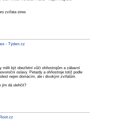
ro zvířata stres
res - Týden.cz
 měli být obezřetní vůči ohňostrojům a zábavní
ovoroční oslavy. Petardy a ohňostroje totiž podle
bolest nejen domácím, ale i divokým zvířatům.
e jim dá ulehčit?
Root.cz