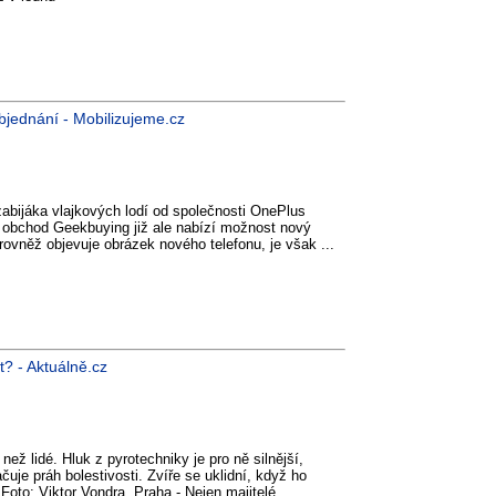
bjednání - Mobilizujeme.cz
zabijáka vlajkových lodí od společnosti OnePlus
ý obchod Geekbuying již ale nabízí možnost nový
 rovněž objevuje obrázek nového telefonu, je však ...
it? - Aktuálně.cz
než lidé. Hluk z pyrotechniky je pro ně silnější,
čuje práh bolestivosti. Zvíře se uklidní, když ho
 Foto: Viktor Vondra. Praha - Nejen majitelé