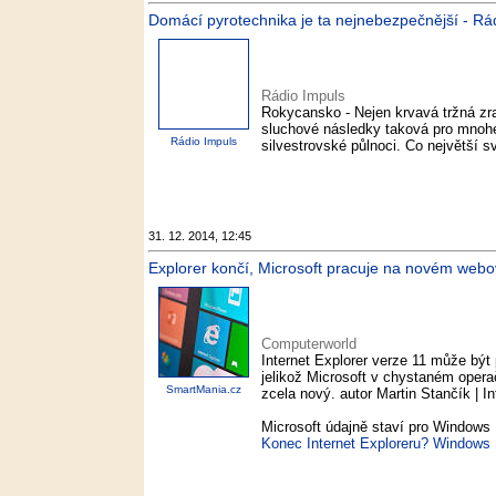
Domácí pyrotechnika je ta nejnebezpečnější - Rá
Rádio Impuls
Rokycansko - Nejen krvavá tržná zra
sluchové následky taková pro mnohé
Rádio Impuls
silvestrovské půlnoci. Co největší s
31. 12. 2014, 12:45
Explorer končí, Microsoft pracuje na novém web
Computerworld
Internet Explorer verze 11 může být
jelikož Microsoft v chystaném oper
SmartMania.cz
zcela nový. autor Martin Stančík | I
Microsoft údajně staví pro Windows 
Konec Internet Exploreru? Windows 