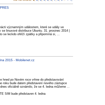
EXPRES
nácti významným událostem, které se udály ve
 se linuxové distribuce Ubuntu. 31. prosinec 2014 |
o se leckdo ohlíží zpátky a připomíná si, ...
dna 2015 - Mobilenet.cz
se hned po Novém roce vrhne do představování
ho roku bude datem představení nového zástupce
dnes oficiálně oznámilo, že se 4. ledna můžeme ...
TE SIM bude představen 4. ledna