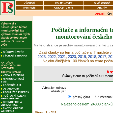
VÝCHOZÍ
CO JE NOVÉ?
O MÉ OSOBĚ
PARTNEŘI
ODKAZY V ÚPT
ARCHÍV
Ostatní:
ÚPT
Vyberte si z
následujících témat
Počítače a informační t
monitorování. Na
výchozí stránku mých
monitorování českého 
aktivit se dostanete
volbou 'O úroveň
výše':
Na této stránce je archív monitorování článků z č
Další články na téma počítače a IT najdete v
O ÚROVEŇ VÝŠE
VÝCHOZÍ STRÁNKA
2023
,
2022
,
2021
,
2020
,
2019
,
2018
,
2017
,
20
Nejaktuálnějších 100 článků na téma počít
AKTUÁLNÍ
MONITOROVÁNÍ
INTERNETU
Arc
odborná témata:
VĚDA A VÝZKUM
Články z oblasti počítačů a IT moni
MIKROSKOPICKÝ
SVĚT
POČÍTAČE A IT
Vybrat jen odkazy
OS ANDROID
obsahující:
PROHLÍŽEČ FIREFOX
POŠTOVNÍ KLIENT
přesný výraz
všechna
THUNDERBIRD
OPENOFFICE A
Nalezeno celkem 24803 článků
LIBREOFFICE
ENCYKLOPEDIE
WIKIPEDIA
Strana
1
z
249