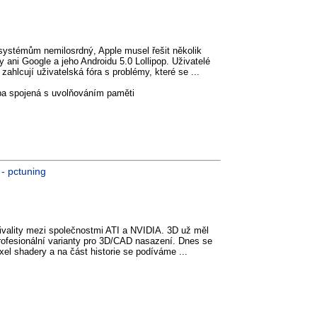
systémům nemilosrdný, Apple musel řešit několik
 ani Google a jeho Androidu 5.0 Lollipop. Uživatelé
zahlcují uživatelská fóra s problémy, které se ...
yba spojená s uvolňováním paměti
 - pctuning
ivality mezi společnostmi ATI a NVIDIA. 3D už měl
profesionální varianty pro 3D/CAD nasazení. Dnes se
xel shadery a na část historie se podíváme ...