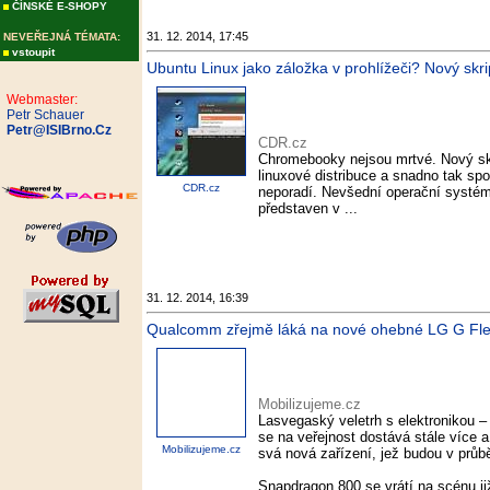
ČÍNSKÉ E-SHOPY
31. 12. 2014, 17:45
NEVEŘEJNÁ TÉMATA:
vstoupit
Ubuntu Linux jako záložka v prohlížeči? Nový skrip
Webmaster:
Petr Schauer
Petr@ISIBrno.Cz
CDR.cz
Chromebooky nejsou mrtvé. Nový skr
linuxové distribuce a snadno tak sp
CDR.cz
neporadí. Nevšední operační systém
představen v ...
31. 12. 2014, 16:39
Qualcomm zřejmě láká na nové ohebné LG G Flex
Mobilizujeme.cz
Lasvegaský veletrh s elektronikou –
se na veřejnost dostává stále více a
Mobilizujeme.cz
svá nová zařízení, jež budou v průb
Snapdragon 800 se vrátí na scénu ji