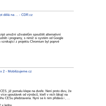
t dělá na ... - CDR.cz
ipt umožní uživatelům spouštět alternativní
ouštět i programy, s nimiž si systém od Google
 vznikající z projektu Chromium byl poprvé
 2 - Mobilizujeme.cz
 CES, již pomalu klepe na dveře. Není proto divu, že
 více upoutávek od výrobců, kteří v nich lákají na
ěhu CESu představena. Nyní se k nim přidává i , ...
ž v lednu