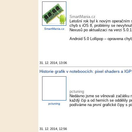
SmartMania.cz
Letošní rok byl k novým operačním 
chyb s iOS 8, problémy se nevyhnuly
SmartMania.cz
Nexusů po aktualizaci na verzi 5.0.1 
Android 5.0 Lollipop – opravena ch
31. 12. 2014, 13:06
Historie grafik v noteboocích: pixel shaders a IGP
pctuning
Nedávno jsme se věnovali začátku r
každý čip a od herních se oddělily 
pctuning
podíváme na první grafické čipy s pi
31. 12. 2014, 12:56