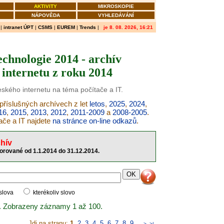
AKTIVITY
MIKROSKOPIE
NÁPOVĚDA
VYHLEDÁVÁNÍ
|
intranet ÚPT
|
CSMS
|
EUREM
|
Trends
|
je 8. 08. 2026, 16:21
echnologie 2014 - archív
internetu z roku 2014
eského internetu na téma počítače a IT.
 příslušných archívech z let
letos
,
2025
,
2024
,
16
,
2015
,
2013
,
2012
,
2011-2009
a
2008-2005
.
ače a IT najdete
na stránce on-line odkazů
.
hív
torované od 1.1.2014 do 31.12.2014.
 slova
kterékoliv slovo
. Zobrazeny záznamy 1 až 100.
Jdi na stranu:
1
,
2
,
3
,
4
,
5
,
6
,
7
,
8
,
9
..
>
>|