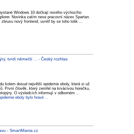
chystané Windows 10 dočkají nového výchozího
Explorer. Novinka zatím nese pracovní název Spartan.
zbrusu nový frontend, uvnitř by se toho tolik ...
y, tvrdí němečtí ... - Český rozhlas
du kolem dosud největší epidemie eboly, která si už
tů. První člověk, který zemřel na krvácivou horečku,
etopýry. O výsledcích informují v odborném ...
pidemie eboly bylo hravé ...
ravu - SmartMania.cz