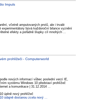
dio Impuls
nění, včetně amputovaných prstů, ale i trvalé
 experimentátory bývá každoroční bilance vyznění
větelné efekty a pořádně šlupky cíl mnohých ...
ovém prohlížeči - Computerworld
 podle nových informací vůbec poslední verzí IE,
ačním systému Windows 10 představí prohlížeč
nternet a komunikace | 31.12.2014 ...
10 úplně nový prohlížeč
10 údajně dostanou zcela nový ...