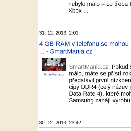
nebylo málo – co třeba 
Xbox ...
31. 12. 2013, 2:01
4 GB RAM v telefonu se mohou st
... - SmartMania.cz
SmartMania.cz:
Pokud 
málo, máte se přístí ro
SmartMania.cz
představil první nízkoe
čipy DDR4 (celý název 
Data Rate 4), které moh
Samsung zahájí výrobu
30. 12. 2013, 23:42