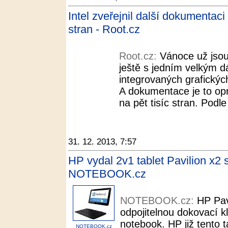
Intel zveřejnil další dokumentaci 
stran - Root.cz
Root.cz:
Vánoce už jsou 
ještě s jedním velkým d
integrovaných grafických
A dokumentace je to opr
na pět tisíc stran. Podl
31. 12. 2013, 7:57
HP vydal 2v1 tablet Pavilion x
NOTEBOOK.cz
NOTEBOOK.cz:
HP Pavi
odpojitelnou dokovací kl
notebook. HP již tento 
NOTEBOOK.cz