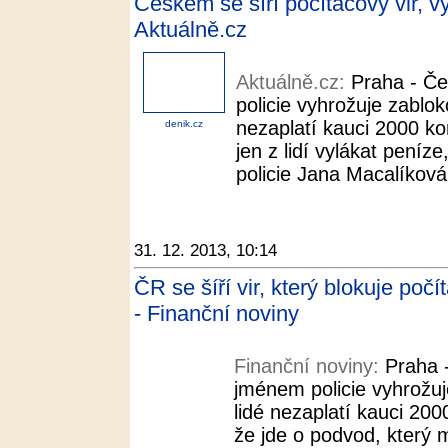
Českem se šíří počítačový vir, v
Aktuálně.cz
Aktuálně.cz:
Praha - Če
policie vyhrožuje zablo
nezaplatí kauci 2000 ko
denik.cz
jen z lidí vylákat peníz
policie Jana Macalíková.
31. 12. 2013, 10:14
ČR se šíří vir, který blokuje poč
- Finanční noviny
Finanční noviny:
Praha -
jménem policie vyhrožu
lidé nezaplatí kauci 200
že jde o podvod, který m