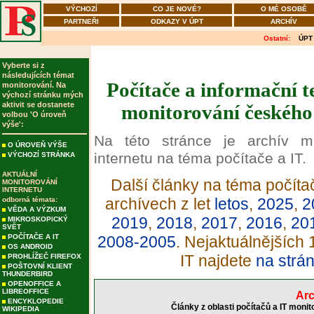
VÝCHOZÍ
CO JE NOVÉ?
O MÉ OSOBĚ
PARTNEŘI
ODKAZY V ÚPT
ARCHÍV
Ostatní:
ÚPT
Vyberte si z
následujících témat
Počítače a informační t
monitorování. Na
výchozí stránku mých
aktivit se dostanete
monitorování českého 
volbou 'O úroveň
výše':
Na této stránce je archív m
O ÚROVEŇ VÝŠE
internetu na téma počítače a IT.
VÝCHOZÍ STRÁNKA
AKTUÁLNÍ
Další články na téma počítač
MONITOROVÁNÍ
INTERNETU
archívech z let
letos
,
2025
,
2
odborná témata:
VĚDA A VÝZKUM
2019
,
2018
,
2017
,
2016
,
20
MIKROSKOPICKÝ
SVĚT
POČÍTAČE A IT
2008-2005
. Nejaktuálnějších
OS ANDROID
IT najdete
na strá
PROHLÍŽEČ FIREFOX
POŠTOVNÍ KLIENT
THUNDERBIRD
OPENOFFICE A
LIBREOFFICE
Arc
ENCYKLOPEDIE
Články z oblasti počítačů a IT moni
WIKIPEDIA