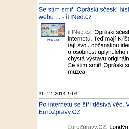
Se stim smiř! Opráski sčeskí his
webu ... - iHNed.cz
iHNed.cz:
Opráski sčesk
internetu. Teď mají Křišť
iHNed.cz
tají svou občanskou ide
o osobnost uplynulého
chystá výstavu originál
Se stim smiř! Opráski s
muzea
31. 12. 2013, 9:03
Po internetu se šíří děsivá věc. Ví
EuroZpravy.CZ
EuroZpravy.CZ:
Londýn 