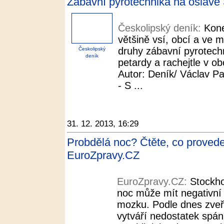
Zábavní pyrotechnika na oslavě 
Českolipský deník:
Kone
většině vsí, obcí a ve m
druhy zábavní pyrotechn
Českolipský
deník
petardy a rachejtle v 
Autor: Deník/ Václav Pa
- S ...
31. 12. 2013, 16:29
Probdělá noc? Čtěte, co proved
EuroZpravy.CZ
EuroZpravy.CZ:
Stockho
noc může mít negativní 
mozku. Podle dnes zveř
vytváří nedostatek spá