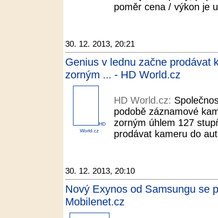
poměr cena / výkon je u
30. 12. 2013, 20:21
Genius v lednu začne prodávat 
zorným ... - HD World.cz
HD World.cz:
Společnos
podobě záznamové kamer
zorným úhlem 127 stupň
HD
World.cz
prodávat kameru do aut
30. 12. 2013, 20:10
Nový Exynos od Samsungu se před
Mobilenet.cz