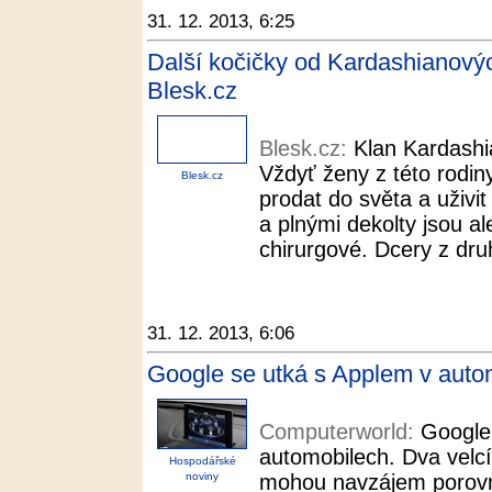
31. 12. 2013, 6:25
Další kočičky od Kardashianových
Blesk.cz
Blesk.cz:
Klan Kardashi
Vždyť ženy z této rodin
Blesk.cz
prodat do světa a uživit
a plnými dekolty jsou al
chirurgové. Dcery z dru
31. 12. 2013, 6:06
Google se utká s Applem v auto
Computerworld:
Google
automobilech. Dva velcí 
Hospodářské
noviny
mohou navzájem porovna