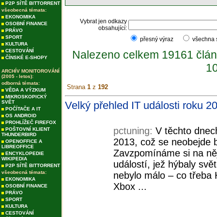
P2P SÍTĚ BITTORRENT
všeobecná témata:
EKONOMIKA
Vybrat jen odkazy
OSOBNÍ FINANCE
obsahující:
PRÁVO
SPORT
přesný výraz
všechna
KULTURA
CESTOVÁNÍ
Nalezeno celkem 19161 člán
ČÍNSKÉ E-SHOPY
10
ARCHÍV MONITOROVÁNÍ
(2005 - letos):
odborná témata:
Strana
1
z
192
VĚDA A VÝZKUM
MIKROSKOPICKÝ
SVĚT
Velký přehled IT události roku 2
POČÍTAČE A IT
OS ANDROID
PROHLÍŽEČ FIREFOX
pctuning:
V těchto dnec
POŠTOVNÍ KLIENT
THUNDERBIRD
2013, což se neobejde 
OPENOFFICE A
LIBREOFFICE
Zavzpomínáme si na něj
ENCYKLOPEDIE
WIKIPEDIA
událostí, jež hýbaly svě
P2P SÍTĚ BITTORRENT
všeobecná témata:
nebylo málo – co třeba 
EKONOMIKA
Xbox ...
OSOBNÍ FINANCE
PRÁVO
SPORT
KULTURA
CESTOVÁNÍ