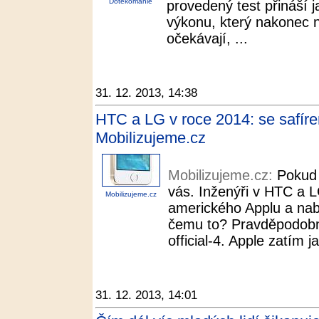
Dotekománie
provedený test přináší 
výkonu, který nakonec 
očekávají, ...
31. 12. 2013, 14:38
HTC a LG v roce 2014: se safíre
Mobilizujeme.cz
Mobilizujeme.cz:
Pokud 
vás. Inženýři v HTC a L
Mobilizujeme.cz
amerického Applu a nabí
čemu to? Pravděpodobně
official-4. Apple zatím j
31. 12. 2013, 14:01