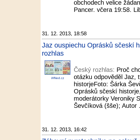
obchodech velice žádan
Pancer. včera 19:58. Lib
31. 12. 2013, 18:58
Jaz ouspiechu Oprásků sčeskí hi
rozhlas
Český rozhlas:
Proč chc
otázku odpověděl Jaz, 
iHNed.cz
historjeFoto: Šárka Ševč
Oprásků sčeskí historje
moderátorky Veroniky S
Ševčíková (šše); Autor .
31. 12. 2013, 16:42