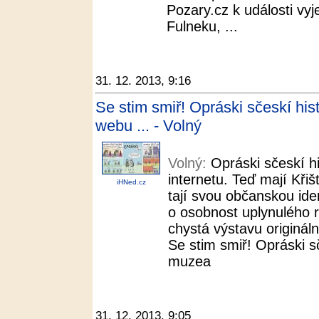
Pozary.cz k události vyje
Fulneku, ...
31. 12. 2013, 9:16
Se stim smiř! Opráski sčeskí his
webu ... - Volný
Volný:
Opráski sčeskí hi
internetu. Teď mají Křišť
iHNed.cz
tají svou občanskou ide
o osobnost uplynulého
chystá výstavu originál
Se stim smiř! Opráski s
muzea
31. 12. 2013, 9:05