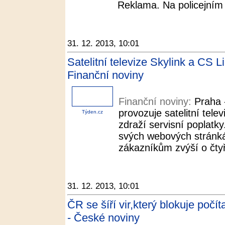
Reklama. Na policejním 
31. 12. 2013, 10:01
Satelitní televize Skylink a CS L
Finanční noviny
Finanční noviny:
Praha 
provozuje satelitní tele
Týden.cz
zdraží servisní poplatk
svých webových stránká
zákazníkům zvýší o čtyř
31. 12. 2013, 10:01
ČR se šíří vir,který blokuje poč
- České noviny