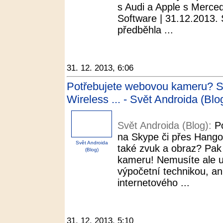
s Audi a Apple s Merced
Software | 31.12.2013. 
předběhla ...
31. 12. 2013, 6:06
Potřebujete webovou kameru? St
Wireless ... - Svět Androida (Blo
Svět Androida (Blog):
P
na Skype či přes Hangou
Svět Androida
také zvuk a obraz? Pak
(Blog)
kameru! Nemusíte ale ut
výpočetní technikou, an
internetového ...
31. 12. 2013, 5:10