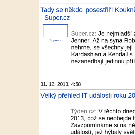
Tady se někdo 'posestřil'! Kouknět
- Super.cz
Super.cz:
Je nejmladší
Jenner. Až na syna Roba
Super.cz
nehrne, se všechny její
Kardashian a Kendall s K
nezanedbají jedinou příl
31. 12. 2013, 4:58
Velký přehled IT události roku 
Týden.cz:
V těchto dne
2013, což se neobejde 
Zavzpomínáme si na něj
událostí, jež hýbaly svě