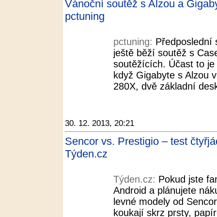
Vánoční soutěž s Alzou a Gigaby
pctuning
pctuning:
Předposlední 
ještě běží soutěž s Cas
soutěžících. Účast to je
když Gigabyte s Alzou 
280X, dvě základní desk
30. 12. 2013, 20:21
Sencor vs. Prestigio – test čtyřj
Týden.cz
Týden.cz:
Pokud jste f
Android a plánujete náku
levné modely od Sencoru
koukají skrz prsty, pap