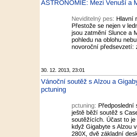
ASTRONOMIE: Mezi Venuší a Ma
Neviditelný pes:
Hlavní r
Přestože se nejen v ledn
jsou zatmění Slunce a M
pohledu na oblohu nebu
novoroční předsevzetí: 
30. 12. 2013, 23:01
Vánoční soutěž s Alzou a Gigaby
pctuning
pctuning:
Předposlední 
ještě běží soutěž s Cas
soutěžících. Účast to je
když Gigabyte s Alzou 
280X, dvě základní desk