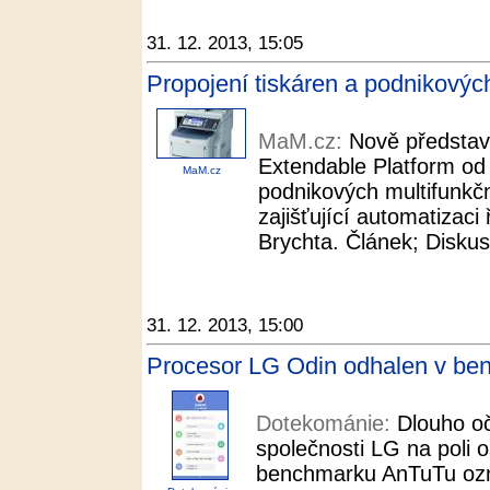
31. 12. 2013, 15:05
Propojení tiskáren a podnikovýc
MaM.cz:
Nově představ
Extendable Platform od
MaM.cz
podnikových multifunkčn
zajišťující automatizaci
Brychta. Článek; Diskuse
31. 12. 2013, 15:00
Procesor LG Odin odhalen v be
Dotekománie:
Dlouho o
společnosti LG na poli 
benchmarku AnTuTu ozn