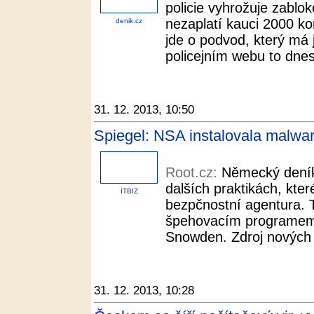
policie vyhrožuje zablo
nezaplatí kauci 2000 kor
denik.cz
jde o podvod, který má j
policejním webu to dnes 
31. 12. 2013, 10:50
Spiegel: NSA instalovala malwar
Root.cz:
Německý deník 
dalších praktikách, kte
ITBIZ
bezpčnostní agentura. 
špehovacím programem 
Snowden. Zdroj nových u
31. 12. 2013, 10:28