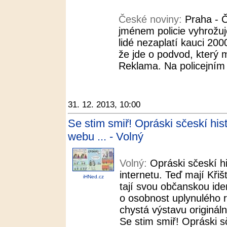
České noviny:
Praha - Č
jménem policie vyhrožu
lidé nezaplatí kauci 200
že jde o podvod, který m
Reklama. Na policejním 
31. 12. 2013, 10:00
Se stim smiř! Opráski sčeskí his
webu ... - Volný
Volný:
Opráski sčeskí hi
internetu. Teď mají Křišť
iHNed.cz
tají svou občanskou ide
o osobnost uplynulého
chystá výstavu originál
Se stim smiř! Opráski s