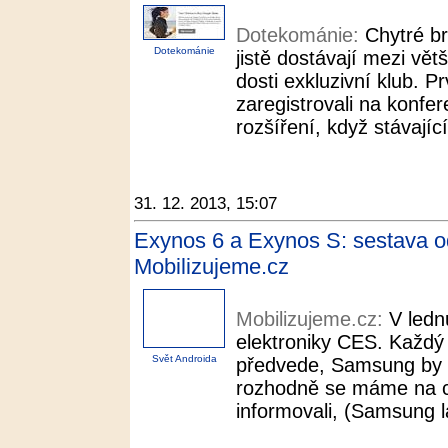
Dotekománie:
Chytré b
Dotekománie
jistě dostávají mezi vět
dosti exkluzivní klub. Pr
zaregistrovali na konfe
rozšíření, když stávajíc
31. 12. 2013, 15:07
Exynos 6 a Exynos S: sestava 
Mobilizujeme.cz
Mobilizujeme.cz:
V ledn
elektroniky CES. Každý
Svět Androida
předvede, Samsung by mě
rozhodně se máme na co 
informovali, (Samsung 