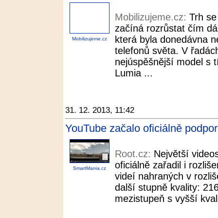
Mobilizujeme.cz:
Trh s
začíná rozrůstat čím dál
která byla donedávna n
Mobilizujeme.cz
telefonů světa. V řadác
nejúspěšnější model s 
Lumia ...
31. 12. 2013, 11:42
YouTube začalo oficiálně podporo
Root.cz:
Největší video
oficiálně zařadil i rozli
SmartMania.cz
videí nahraných v rozliš
další stupně kvality: 21
mezistupeň s vyšší kvali