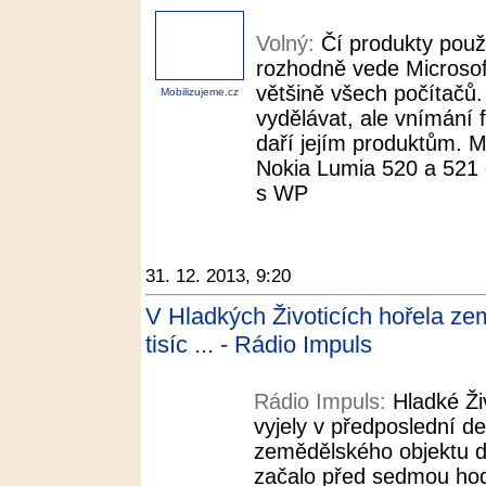
Volný:
Čí produkty použ
rozhodně vede Microsof
většině všech počítačů.
Mobilizujeme.cz
vydělávat, ale vnímání 
daří jejím produktům. M
Nokia Lumia 520 a 521 d
s WP
31. 12. 2013, 9:20
V Hladkých Životicích hořela z
tisíc ... - Rádio Impuls
Rádio Impuls:
Hladké Ži
vyjely v předposlední d
zemědělského objektu d
začalo před sedmou hod