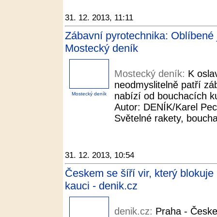
31. 12. 2013, 11:11
Zábavní pyrotechnika: Oblíbené 
Mostecký deník
Mostecký deník:
K osla
neodmyslitelně patří zá
nabízí od bouchacích ku
Mostecký deník
Autor: DENÍK/Karel Pec
Světelné rakety, boucha
31. 12. 2013, 10:54
Českem se šíří vir, který blokuj
kauci - denik.cz
denik.cz:
Praha - Českem