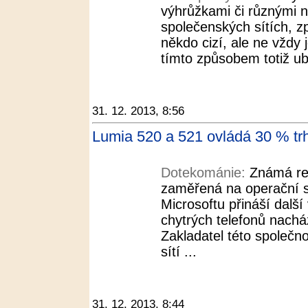
výhrůžkami či různými n
společenských sítích, zp
někdo cizí, ale ne vždy 
tímto způsobem totiž ubl
31. 12. 2013, 8:56
Lumia 520 a 521 ovládá 30 % t
Dotekománie:
Známá re
zaměřená na operační 
Microsoftu přináší dalš
chytrých telefonů nach
Zakladatel této společno
sítí ...
31. 12. 2013, 8:44