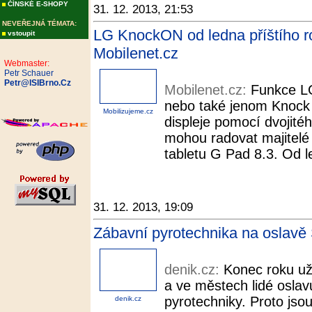
ČÍNSKÉ E-SHOPY
31. 12. 2013, 21:53
NEVEŘEJNÁ TÉMATA:
LG KnockON od ledna příštího rok
vstoupit
Mobilenet.cz
Webmaster:
Petr Schauer
Petr@ISIBrno.Cz
Mobilenet.cz:
Funkce L
nebo také jenom Knock
Mobilizujeme.cz
displeje pomocí dvojité
mohou radovat majitelé 
tabletu G Pad 8.3. Od l
31. 12. 2013, 19:09
Zábavní pyrotechnika na oslavě S
denik.cz:
Konec roku už 
a ve městech lidé oslav
pyrotechniky. Proto jsou
denik.cz