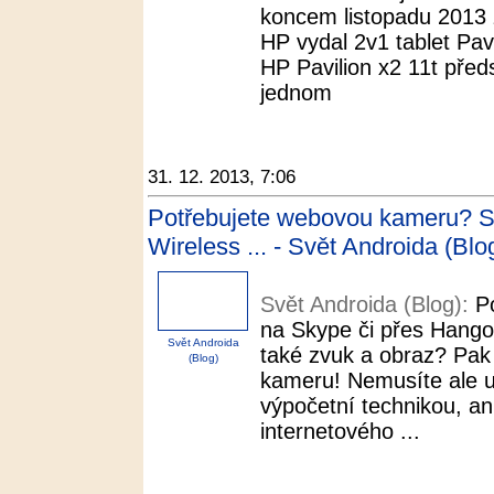
koncem listopadu 2013 
HP vydal 2v1 tablet Pa
HP Pavilion x2 11t předs
jednom
31. 12. 2013, 7:06
Potřebujete webovou kameru? St
Wireless ... - Svět Androida (Blo
Svět Androida (Blog):
P
na Skype či přes Hangou
Svět Androida
také zvuk a obraz? Pak
(Blog)
kameru! Nemusíte ale ut
výpočetní technikou, an
internetového ...