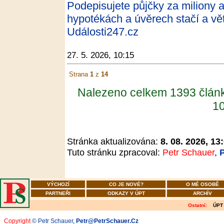
Podepisujete půjčky za miliony a
hypotékách a úvěrech stačí a větš
Události247.cz
27. 5. 2026, 10:15
Strana
1
z
14
Nalezeno celkem 1393 člán
10
Stránka aktualizována:
8. 08. 2026, 13
Tuto stránku zpracoval:
Petr Schauer
,
VÝCHOZÍ
CO JE NOVÉ?
O MÉ OSOBĚ
PARTNEŘI
ODKAZY V ÚPT
ARCHÍV
Ostatní:
ÚPT
Copyright
© Petr Schauer
,
Petr@PetrSchauer.Cz