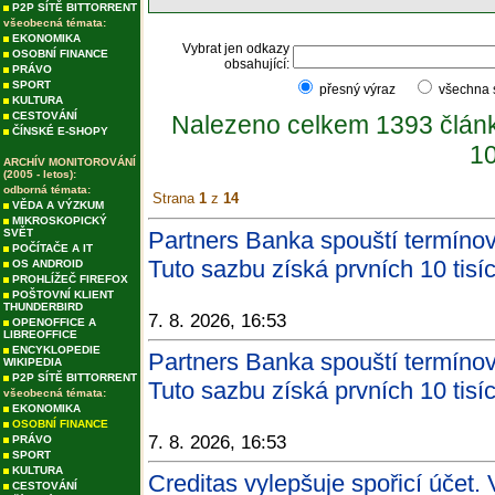
P2P SÍTĚ BITTORRENT
všeobecná témata:
EKONOMIKA
Vybrat jen odkazy
OSOBNÍ FINANCE
obsahující:
PRÁVO
SPORT
přesný výraz
všechna
KULTURA
CESTOVÁNÍ
Nalezeno celkem 1393 člán
ČÍNSKÉ E-SHOPY
10
ARCHÍV MONITOROVÁNÍ
(2005 - letos):
odborná témata:
Strana
1
z
14
VĚDA A VÝZKUM
MIKROSKOPICKÝ
SVĚT
Partners Banka spouští termíno
POČÍTAČE A IT
Tuto sazbu získá prvních 10 tisí
OS ANDROID
PROHLÍŽEČ FIREFOX
POŠTOVNÍ KLIENT
THUNDERBIRD
7. 8. 2026, 16:53
OPENOFFICE A
LIBREOFFICE
ENCYKLOPEDIE
Partners Banka spouští termíno
WIKIPEDIA
P2P SÍTĚ BITTORRENT
Tuto sazbu získá prvních 10 tisí
všeobecná témata:
EKONOMIKA
OSOBNÍ FINANCE
7. 8. 2026, 16:53
PRÁVO
SPORT
KULTURA
Creditas vylepšuje spořicí účet. 
CESTOVÁNÍ