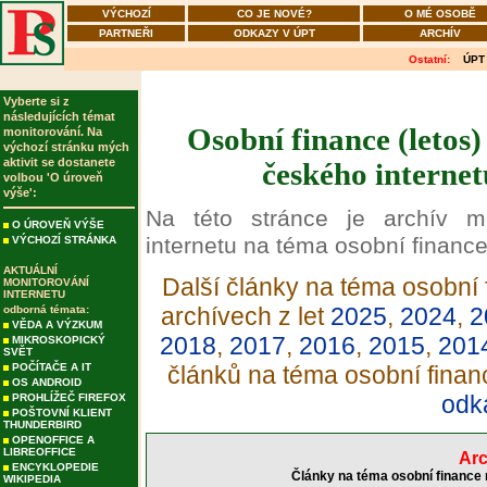
VÝCHOZÍ
CO JE NOVÉ?
O MÉ OSOBĚ
PARTNEŘI
ODKAZY V ÚPT
ARCHÍV
Ostatní:
ÚPT
Vyberte si z
následujících témat
Osobní finance (letos)
monitorování. Na
výchozí stránku mých
aktivit se dostanete
českého internet
volbou 'O úroveň
výše':
Na této stránce je archív m
O ÚROVEŇ VÝŠE
internetu na téma osobní finance
VÝCHOZÍ STRÁNKA
AKTUÁLNÍ
Další články na téma osobní 
MONITOROVÁNÍ
INTERNETU
archívech z let
2025
,
2024
,
2
odborná témata:
VĚDA A VÝZKUM
2018
,
2017
,
2016
,
2015
,
201
MIKROSKOPICKÝ
SVĚT
POČÍTAČE A IT
článků na téma osobní finan
OS ANDROID
odk
PROHLÍŽEČ FIREFOX
POŠTOVNÍ KLIENT
THUNDERBIRD
OPENOFFICE A
LIBREOFFICE
Arc
ENCYKLOPEDIE
Články na téma osobní finance 
WIKIPEDIA