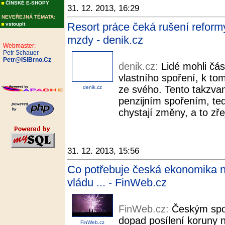
ČÍNSKÉ E-SHOPY
31. 12. 2013, 16:29
NEVEŘEJNÁ TÉMATA:
Resort práce čeká rušení reform
vstoupit
mzdy - denik.cz
Webmaster:
Petr Schauer
Petr@ISIBrno.Cz
denik.cz:
Lidé mohli čá
vlastního spoření, k to
ze svého. Tento takzvaný
denik.cz
penzijním spořením, ted
chystají změny, a to zř
31. 12. 2013, 15:56
Co potřebuje česká ekonomika ne
vládu ... - FinWeb.cz
FinWeb.cz:
Českým spot
dopad posílení koruny n
FinWeb.cz