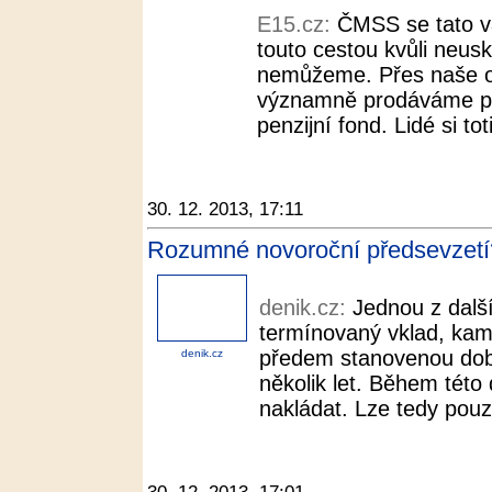
E15.cz:
ČMSS se tato v
touto cestou kvůli neusk
nemůžeme. Přes naše o
významně prodáváme pen
penzijní fond. Lidé si to
30. 12. 2013, 17:11
Rozumné novoroční předsevzetí? 
denik.cz:
Jednou z další
termínovaný vklad, kam
předem stanovenou dob
denik.cz
několik let. Během této
nakládat. Lze tedy pouz