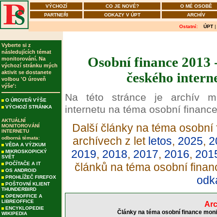
VÝCHOZÍ
CO JE NOVÉ?
O MÉ OSOBĚ
PARTNEŘI
ODKAZY V ÚPT
ARCHÍV
Ostatní:
ÚPT
Vyberte si z
následujících témat
Osobní finance 2013 
monitorování. Na
výchozí stránku mých
aktivit se dostanete
českého intern
volbou 'O úroveň
výše':
Na této stránce je archív m
O ÚROVEŇ VÝŠE
internetu na téma osobní finance
VÝCHOZÍ STRÁNKA
AKTUÁLNÍ
Další články na téma osobní 
MONITOROVÁNÍ
INTERNETU
archívech z let
letos
,
2025
,
2
odborná témata:
VĚDA A VÝZKUM
2019
,
2018
,
2017
,
2016
,
201
MIKROSKOPICKÝ
SVĚT
POČÍTAČE A IT
článků na téma osobní finan
OS ANDROID
odk
PROHLÍŽEČ FIREFOX
POŠTOVNÍ KLIENT
THUNDERBIRD
OPENOFFICE A
LIBREOFFICE
Arc
ENCYKLOPEDIE
Články na téma osobní finance moni
WIKIPEDIA