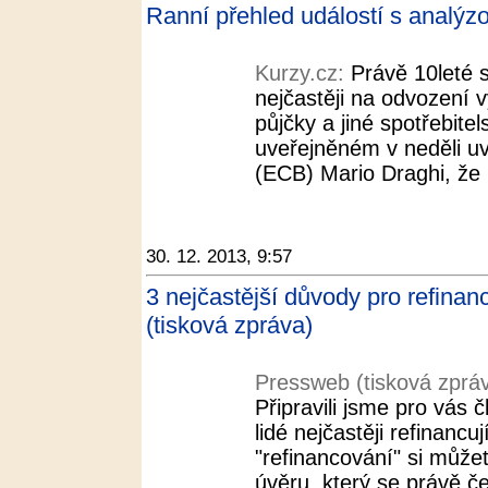
Ranní přehled událostí s analý
Kurzy.cz:
Právě 10leté s
nejčastěji na odvození 
půjčky a jiné spotřebite
uveřejněném v neděli uv
(ECB) Mario Draghi, že 
30. 12. 2013, 9:57
3 nejčastější důvody pro refina
(tisková zpráva)
Pressweb (tisková zprá
Připravili jsme pro vás 
lidé nejčastěji refinan
"refinancování" si může
úvěru, který se právě č