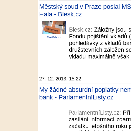
Městský soud v Praze poslal MS
Hala - Blesk.cz
Blesk.cz:
Záložny jsou s
Fondu pojištění vkladů 
FinWeb.cz
pohledávky z vkladů ban
družstevních záložen s
vkladu maximálně však 1
27. 12. 2013, 15:22
My žádné absurdní poplatky nemá
bank - ParlamentníListy.cz
ParlamentníListy.cz:
Pří
zasílání informací zdar
začátku letošního roku 