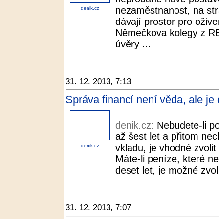
nezaměstnanost, na str
denik.cz
dávají prostor pro oživ
Němečkova kolegy z RE
úvěry ...
31. 12. 2013, 7:13
Správa financí není věda, ale je
denik.cz:
Nebudete-li po
až šest let a přitom nec
vkladu, je vhodné zvolit
denik.cz
Máte-li peníze, které n
deset let, je možné zvoli
31. 12. 2013, 7:07