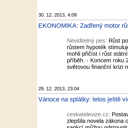
30. 12. 2013, 4:09
EKONOMIKA: Zadřený motor růst
Neviditelný pes:
Růst po
růstem hypoték stimulu
mohli přičíst i růst stát
příběh. - Koncem roku 2
světovou finanční krizi
29. 12. 2013, 23:04
Vánoce na splátky: letos ještě ví
ceskatelevize.cz:
Postav
zlepšila novela zákona 
sankcí můžou odstoupit