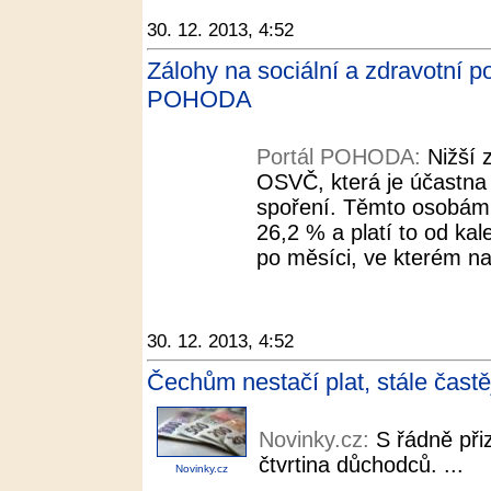
30. 12. 2013, 4:52
Zálohy na sociální a zdravotní po
POHODA
Portál POHODA:
Nižší 
OSVČ, která je účastna
spoření. Těmto osobám 
26,2 % a platí to od ka
po měsíci, ve kterém na
30. 12. 2013, 4:52
Čechům nestačí plat, stále častě
Novinky.cz:
S řádně při
čtvrtina důchodců. ...
Novinky.cz