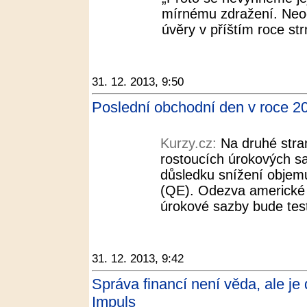
mírnému zdražení. Neo
úvěry v příštím roce strm
31. 12. 2013, 9:50
Poslední obchodní den v roce 201
Kurzy.cz:
Na druhé stra
rostoucích úrokových s
důsledku snížení obje
(QE). Odezva americké 
úrokové sazby bude teste
31. 12. 2013, 9:42
Správa financí není věda, ale je
Impuls