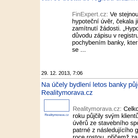
FinExpert.cz:
Ve stejno
hypoteční úvěr, čekala 
zamítnutí žádosti. „Hyp
důvodu zápisu v registru
pochybením banky, kter
se ...
29. 12. 2013, 7:06
Na účely bydlení letos banky půj
Realitymorava.cz
Realitymorava.cz:
Celk
roku půjčily svým klien
Realitymorava.cz
úvěrů ze stavebního spo
patrné z následujícího 
roce rostou, přičemž za 