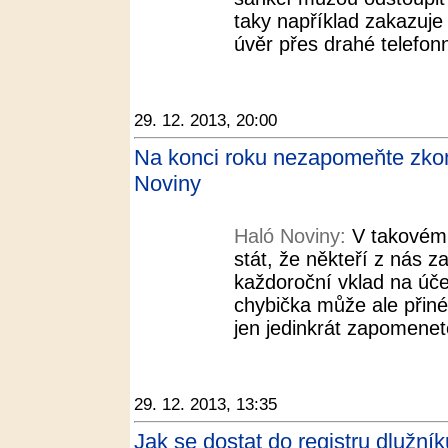
taky například zakazuj
úvěr přes drahé telefonn
29. 12. 2013, 20:00
Na konci roku nezapomeňte zkont
Noviny
Haló Noviny:
V takovém
stát, že někteří z nás 
každoroční vklad na úče
chybička může ale přinés
jen jedinkrát zapomenete
29. 12. 2013, 13:35
Jak se dostat do registru dlužní