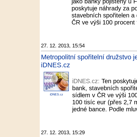
jako banky pojištěny u 
poskytuje náhrady za p
stavebních spořitelen a
ČR ve výši 100 procent v
27. 12. 2013, 15:54
Metropolitní spořitelní družstvo 
iDNES.cz
iDNES.cz:
Ten poskytuj
bank, stavebních spořit
sídlem v ČR ve výši 10
iDNES.cz
100 tisíc eur (přes 2,7 
jedné bance. Podle mlu
27. 12. 2013, 15:29