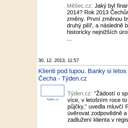
Měšec.cz:
Jaký byl fina
2014? Rok 2013 Čechům
změny. První změnou by
druhý pilíř, a následně
historicky nejnižších ú
...
30. 12. 2013, 11:57
Klienti pod lupou. Banky si letos
Čecha - Týden.cz
Týden.cz:
"Žádostí o sp
více, v letošním roce to
Týden.cz
půjčky," uvedla mluvčí 
úvěrovat zodpovědně a 
zadlužení klienta v regis