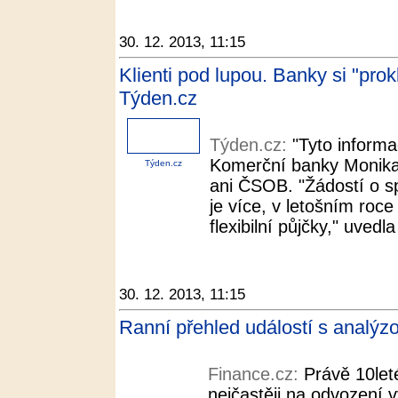
30. 12. 2013, 11:15
Klienti pod lupou. Banky si "pro
Týden.cz
Týden.cz:
"Tyto informa
Komerční banky Monika 
Týden.cz
ani ČSOB. "Žádostí o s
je více, v letošním roc
flexibilní půjčky," uvedl
30. 12. 2013, 11:15
Ranní přehled událostí s analý
Finance.cz:
Právě 10leté
nejčastěji na odvození 