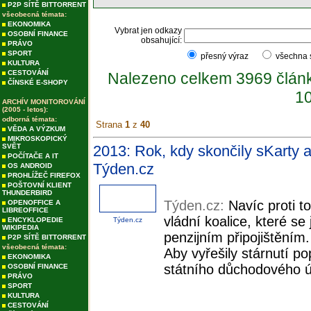
P2P SÍTĚ BITTORRENT
všeobecná témata:
EKONOMIKA
Vybrat jen odkazy
OSOBNÍ FINANCE
obsahující:
PRÁVO
SPORT
přesný výraz
všechna
KULTURA
CESTOVÁNÍ
Nalezeno celkem 3969 člán
ČÍNSKÉ E-SHOPY
10
ARCHÍV MONITOROVÁNÍ
(2005 - letos):
odborná témata:
Strana
1
z
40
VĚDA A VÝZKUM
MIKROSKOPICKÝ
SVĚT
2013: Rok, kdy skončily sKarty 
POČÍTAČE A IT
Týden.cz
OS ANDROID
PROHLÍŽEČ FIREFOX
POŠTOVNÍ KLIENT
THUNDERBIRD
Týden.cz:
Navíc proti t
OPENOFFICE A
LIBREOFFICE
vládní koalice, které se 
ENCYKLOPEDIE
Týden.cz
WIKIPEDIA
penzijním připojištěním
P2P SÍTĚ BITTORRENT
všeobecná témata:
Aby vyřešily stárnutí p
EKONOMIKA
státního důchodového úč
OSOBNÍ FINANCE
PRÁVO
SPORT
KULTURA
CESTOVÁNÍ