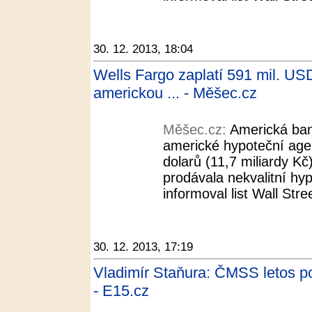
30. 12. 2013, 18:04
Wells Fargo zaplatí 591 mil. US
americkou ... - Měšec.cz
Měšec.cz:
Americká ban
americké hypoteční age
dolarů (11,7 miliardy Kč
prodávala nekvalitní hy
informoval list Wall Stre
30. 12. 2013, 17:19
Vladimír Staňura: ČMSS letos pos
- E15.cz