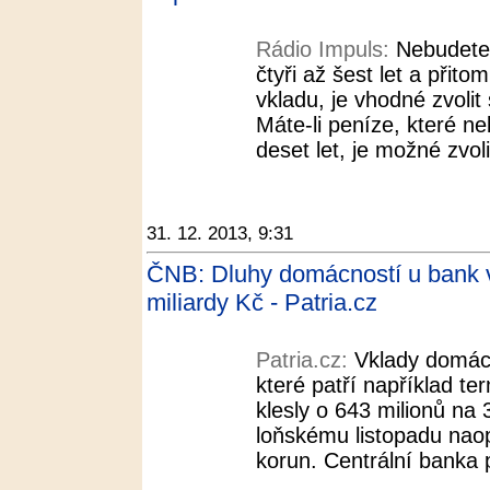
Rádio Impuls:
Nebudete-
čtyři až šest let a přito
vkladu, je vhodné zvolit
Máte-li peníze, které n
deset let, je možné zvoli
31. 12. 2013, 9:31
ČNB: Dluhy domácností u bank v 
miliardy Kč - Patria.cz
Patria.cz:
Vklady domácn
které patří například te
klesly o 643 milionů na 
loňskému listopadu naop
korun. Centrální banka 