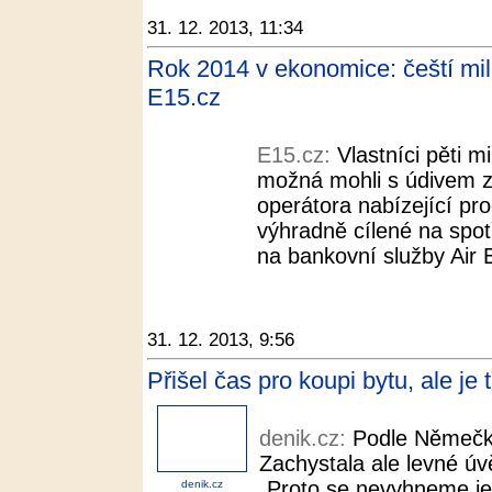
31. 12. 2013, 11:34
Rok 2014 v ekonomice: čeští mil
E15.cz
E15.cz:
Vlastníci pěti m
možná mohli s údivem zji
operátora nabízející pro
výhradně cílené na spot
na bankovní služby Air 
31. 12. 2013, 9:56
Přišel čas pro koupi bytu, ale je 
denik.cz:
Podle Němečk
Zachystala ale levné ú
„Proto se nevyhneme je
denik.cz