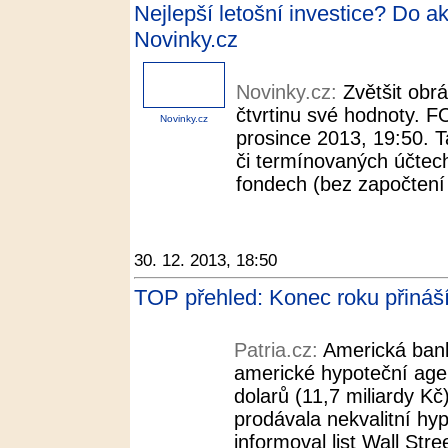
Nejlepší letošní investice? Do ak
Novinky.cz
Novinky.cz:
Zvětšit obrá
čtvrtinu své hodnoty. F
Novinky.cz
prosince 2013, 19:50. T
či termínovaných účtech
fondech (bez započtení 
30. 12. 2013, 18:50
TOP přehled: Konec roku přináší 
Patria.cz:
Americká bank
americké hypoteční age
dolarů (11,7 miliardy Kč
prodávala nekvalitní hy
informoval list Wall Stre