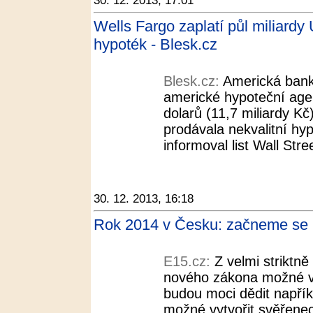
30. 12. 2013, 17:01
Wells Fargo zaplatí půl miliard
hypoték - Blesk.cz
Blesk.cz:
Americká bank
americké hypoteční age
dolarů (11,7 miliardy Kč
prodávala nekvalitní hy
informoval list Wall Stre
30. 12. 2013, 16:18
Rok 2014 v Česku: začneme se pr
E15.cz:
Z velmi striktn
nového zákona možné vol
budou moci dědit napříkla
možné vytvořit svěřenec