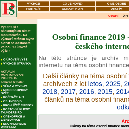
VÝCHOZÍ
CO JE NOVÉ?
O MÉ OSOBĚ
PARTNEŘI
ODKAZY V ÚPT
ARCHÍV
Ostatní:
ÚPT
Vyberte si z
následujících témat
Osobní finance 2019 
monitorování. Na
výchozí stránku mých
aktivit se dostanete
českého intern
volbou 'O úroveň
výše':
Na této stránce je archív m
O ÚROVEŇ VÝŠE
internetu na téma osobní finance
VÝCHOZÍ STRÁNKA
AKTUÁLNÍ
Další články na téma osobní 
MONITOROVÁNÍ
INTERNETU
archívech z let
letos
,
2025
,
2
odborná témata:
VĚDA A VÝZKUM
2018
,
2017
,
2016
,
2015
,
201
MIKROSKOPICKÝ
SVĚT
POČÍTAČE A IT
článků na téma osobní finan
OS ANDROID
odk
PROHLÍŽEČ FIREFOX
POŠTOVNÍ KLIENT
THUNDERBIRD
OPENOFFICE A
LIBREOFFICE
Arc
ENCYKLOPEDIE
Články na téma osobní finance moni
WIKIPEDIA