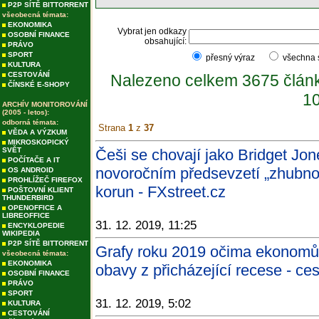
P2P SÍTĚ BITTORRENT
všeobecná témata:
EKONOMIKA
Vybrat jen odkazy
OSOBNÍ FINANCE
obsahující:
PRÁVO
SPORT
přesný výraz
všechna
KULTURA
CESTOVÁNÍ
Nalezeno celkem 3675 člán
ČÍNSKÉ E-SHOPY
10
ARCHÍV MONITOROVÁNÍ
(2005 - letos):
odborná témata:
Strana
1
z
37
VĚDA A VÝZKUM
MIKROSKOPICKÝ
SVĚT
Češi se chovají jako Bridget J
POČÍTAČE A IT
novoročním předsevzetí „zhubnou
OS ANDROID
PROHLÍŽEČ FIREFOX
korun - FXstreet.cz
POŠTOVNÍ KLIENT
THUNDERBIRD
OPENOFFICE A
LIBREOFFICE
31. 12. 2019, 11:25
ENCYKLOPEDIE
WIKIPEDIA
P2P SÍTĚ BITTORRENT
Grafy roku 2019 očima ekonomů: 
všeobecná témata:
EKONOMIKA
obavy z přicházející recese - ce
OSOBNÍ FINANCE
PRÁVO
SPORT
31. 12. 2019, 5:02
KULTURA
CESTOVÁNÍ