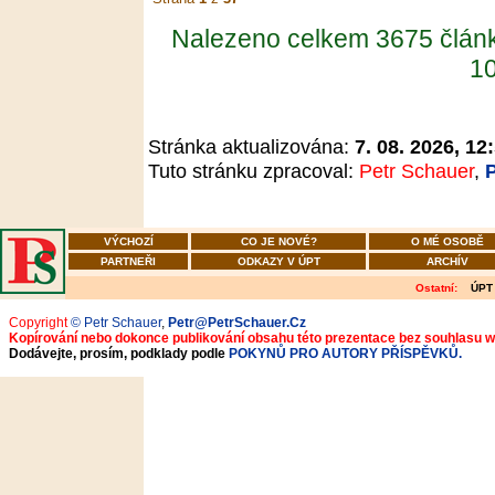
Nalezeno celkem 3675 člán
10
Stránka aktualizována:
7. 08. 2026, 12
Tuto stránku zpracoval:
Petr Schauer
,
VÝCHOZÍ
CO JE NOVÉ?
O MÉ OSOBĚ
PARTNEŘI
ODKAZY V ÚPT
ARCHÍV
Ostatní:
ÚPT
Copyright
© Petr Schauer
,
Petr@PetrSchauer.Cz
Kopírování nebo dokonce publikování obsahu této prezentace bez souhlasu 
Dodávejte, prosím, podklady podle
POKYNŮ PRO AUTORY PŘÍSPĚVKŮ.