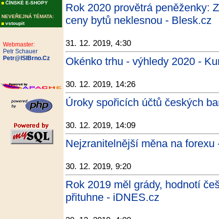
ČÍNSKÉ E-SHOPY
Rok 2020 provětrá peněženky: Zdr
NEVEŘEJNÁ TÉMATA:
ceny bytů neklesnou - Blesk.cz
vstoupit
31. 12. 2019, 4:30
Webmaster:
Petr Schauer
Petr@ISIBrno.Cz
Okénko trhu - výhledy 2020 - Ku
30. 12. 2019, 14:26
Úroky spořicích účtů českých b
30. 12. 2019, 14:09
Nejzranitelnější měna na forexu 
30. 12. 2019, 9:20
Rok 2019 měl grády, hodnotí če
přituhne - iDNES.cz