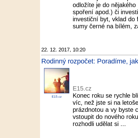
odložíte je do nějakého 
spoření apod.) či invest
investiční byt, vklad do
sumy černé na bílém, za
22. 12. 2017, 10:20
Rodinný rozpočet: Poradíme, jak
E15.cz
Konec roku se rychle blíží
E15.cz
víc, než jste si na leto
prázdnotou a vy byste c
vstoupit do nového roku
rozhodli udělat si ...