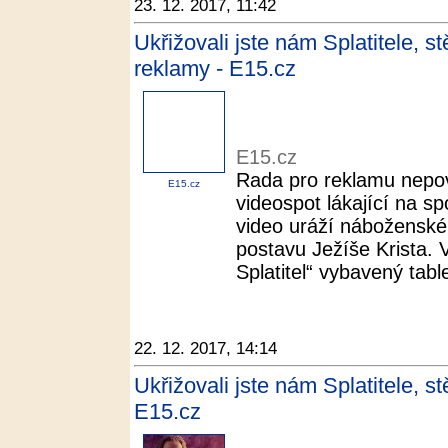
23. 12. 2017, 11:42
Ukřižovali jste nám Splatitele, s
reklamy - E15.cz
E15.cz
Rada pro reklamu nepovo
E15.cz
videospot lákající na sp
video uráží náboženské 
postavu Ježíše Krista. 
Splatitel“ vybavený tabl
22. 12. 2017, 14:14
Ukřižovali jste nám Splatitele, st
E15.cz