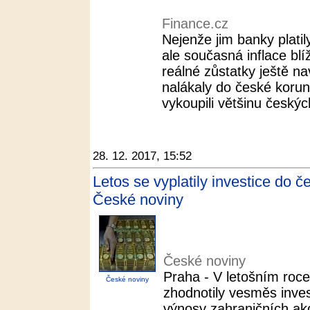
Finance.cz
Nejenže jim banky platil
ale současná inflace blí
reálné zůstatky ještě na
nalákaly do české korun
vykoupili většinu českých
28. 12. 2017, 15:52
Letos se vyplatily investice do č
České noviny
České noviny
Praha - V letošním roc
České noviny
zhodnotily vesměs inves
výnosy zahraničních akc