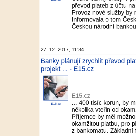
převod plateb z účtu na
Provoz nové služby by 
Informovala o tom Česk
Českou národní bankou 
27. 12. 2017, 11:34
Banky plánují zrychlit převod pla
projekt ... - E15.cz
E15.cz
... 400 tisíc korun, by 
E15.cz
několika vteřin od okam
Příjemce by měl možnost
okamžitou platbu, pro pl
z bankomatu. Základní f