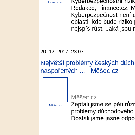
Kyberbezpečnostní rizik
Finance.cz
Redakce, Finance.cz.
Kyberpezpečnost není d
oblasti, kde bude riziko 
nejspíš růst. Jaká jsou n
20. 12. 2017, 23:07
Největší problémy českých důch
naspořených ... - Měšec.cz
Měšec.cz
Zeptali jsme se pěti růz
Měšec.cz
problémy důchodového sy
Dostali jsme jasné odp