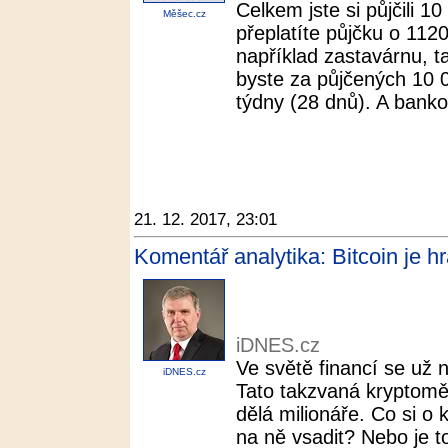
Celkem jste si půjčili 1
Měšec.cz
přeplatíte půjčku o 1120
například zastavárnu, 
byste za půjčených 10 0
týdny (28 dnů). A bankov
21. 12. 2017, 23:01
Komentář analytika: Bitcoin je 
iDNES.cz
Ve světě financí se už n
iDNES.cz
Tato takzvaná kryptoměn
dělá milionáře. Co si 
na ně vsadit? Nebo je t