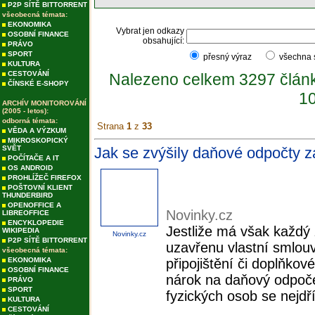
P2P SÍTĚ BITTORRENT
všeobecná témata:
EKONOMIKA
Vybrat jen odkazy
OSOBNÍ FINANCE
obsahující:
PRÁVO
SPORT
přesný výraz
všechna
KULTURA
CESTOVÁNÍ
Nalezeno celkem 3297 člán
ČÍNSKÉ E-SHOPY
10
ARCHÍV MONITOROVÁNÍ
(2005 - letos):
odborná témata:
Strana
1
z
33
VĚDA A VÝZKUM
MIKROSKOPICKÝ
SVĚT
Jak se zvýšily daňové odpočty za
POČÍTAČE A IT
OS ANDROID
PROHLÍŽEČ FIREFOX
POŠTOVNÍ KLIENT
THUNDERBIRD
OPENOFFICE A
Novinky.cz
LIBREOFFICE
ENCYKLOPEDIE
Jestliže má však každý
WIKIPEDIA
Novinky.cz
P2P SÍTĚ BITTORRENT
uzavřenu vlastní smlouv
všeobecná témata:
EKONOMIKA
připojištění či doplňko
OSOBNÍ FINANCE
nárok na daňový odpoče
PRÁVO
SPORT
fyzických osob se nejdřív
KULTURA
CESTOVÁNÍ