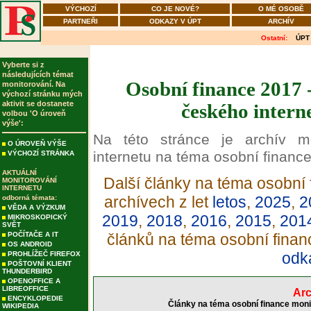
VÝCHOZÍ
CO JE NOVÉ?
O MÉ OSOBĚ
PARTNEŘI
ODKAZY V ÚPT
ARCHÍV
Ostatní:
ÚPT
Vyberte si z
následujících témat
Osobní finance 2017 
monitorování. Na
výchozí stránku mých
aktivit se dostanete
českého intern
volbou 'O úroveň
výše':
Na této stránce je archív m
O ÚROVEŇ VÝŠE
internetu na téma osobní finance
VÝCHOZÍ STRÁNKA
AKTUÁLNÍ
Další články na téma osobní 
MONITOROVÁNÍ
INTERNETU
archívech z let
letos
,
2025
,
2
odborná témata:
VĚDA A VÝZKUM
2019
,
2018
,
2016
,
2015
,
201
MIKROSKOPICKÝ
SVĚT
POČÍTAČE A IT
článků na téma osobní finan
OS ANDROID
odk
PROHLÍŽEČ FIREFOX
POŠTOVNÍ KLIENT
THUNDERBIRD
OPENOFFICE A
LIBREOFFICE
Arc
ENCYKLOPEDIE
Články na téma osobní finance moni
WIKIPEDIA