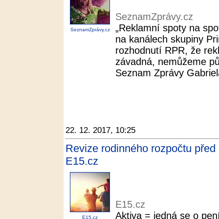
SeznamZprávy.cz
„Reklamní spoty na spot
SeznamZprávy.cz
na kanálech skupiny Pr
rozhodnutí RPR, že rek
závadná, nemůžeme půvo
Seznam Zprávy Gabriela
22. 12. 2017, 10:25
Revize rodinného rozpočtu před k
E15.cz
E15.cz
Aktiva = jedná se o pen
E15.cz