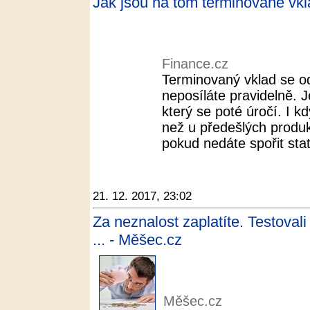
Jak jsou na tom terminované vkl
Finance.cz
Terminovaný vklad se od 
neposíláte pravidelně. 
který se poté úročí. I k
než u předešlých produ
pokud nedáte spořit stati
21. 12. 2017, 23:02
Za neznalost zaplatíte. Testovali
... - Měšec.cz
Měšec.cz