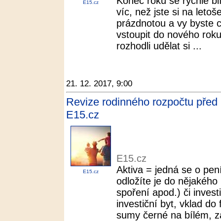
Konec roku se rychle blíží
E15.cz
víc, než jste si na leto
prázdnotou a vy byste c
vstoupit do nového roku
rozhodli udělat si ...
21. 12. 2017, 9:00
Revize rodinného rozpočtu před k
E15.cz
E15.cz
Aktiva = jedná se o pen
E15.cz
odložíte je do nějakého 
spoření apod.) či invest
investiční byt, vklad do
sumy černé na bílém, za