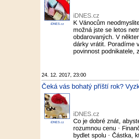
iDNES.cz
K Vánocům neodmyslitel
iDNES.cz
možná jste se letos netr
obdarovaných. V někte
dárky vrátit. Poradíme v
povinnost podnikatele, 
24. 12. 2017, 23:00
Čeká vás bohatý příští rok? Vyz
iDNES.cz
Co je dobré znát, abyste
iDNES.cz
rozumnou cenu · Finančn
bydlet spolu · Částka, k