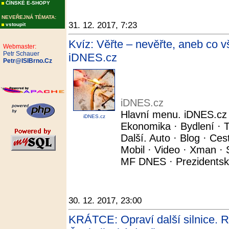
ČÍNSKÉ E-SHOPY
NEVEŘEJNÁ TÉMATA:
31. 12. 2017, 7:23
vstoupit
Kvíz: Věřte – nevěřte, aneb co vš
Webmaster:
Petr Schauer
iDNES.cz
Petr@ISIBrno.Cz
iDNES.cz
Hlavní menu. iDNES.cz ·
iDNES.cz
Ekonomika · Bydlení · 
Další. Auto · Blog · Ces
Mobil · Video · Xman · 
MF DNES · Prezidentské
30. 12. 2017, 23:00
KRÁTCE: Opraví další silnice. R