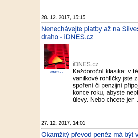
28. 12. 2017, 15:15
Nenechávejte platby až na Silve
draho - iDNES.cz
iDNES.cz
Každoroční klasika: v t
iDNES.cz
vanilkové rohlíčky jste 
spoření či penzijní připo
konce roku, abyste nepř
úlevy. Nebo chcete jen .
27. 12. 2017, 14:01
Okamžitý převod peněz má být v