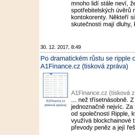
mnoho lidí stále neví, ž
spotřebitelských úvěrů n
kontokorenty. Někteří s
skutečnosti mají dluhy, k
30. 12. 2017, 8:49
Po dramatickém růstu se ripple op
A1Finance.cz (tisková zpráva)
A1Finance.cz (tisková 
... než třísetnásobně. 
A1Finance.cz
(tisková zpráva)
jednoznačně nejvíc. Za 
od společnosti Ripple, 
využívá blockchainové 
převody peněz a její řeš