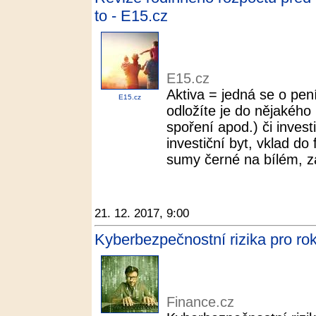
to - E15.cz
E15.cz
Aktiva = jedná se o pen
E15.cz
odložíte je do nějakého 
spoření apod.) či invest
investiční byt, vklad do
sumy černé na bílém, za
21. 12. 2017, 9:00
Kyberbezpečnostní rizika pro ro
Finance.cz