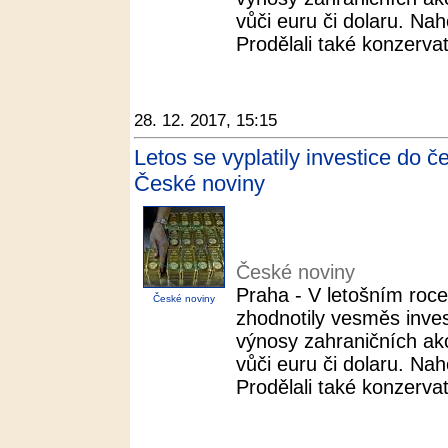
vůči euru či dolaru. Nah
Prodělali také konzervati
28. 12. 2017, 15:15
Letos se vyplatily investice do č
České noviny
České noviny
Praha - V letošním roc
České noviny
zhodnotily vesměs inves
výnosy zahraničních akc
vůči euru či dolaru. Nah
Prodělali také konzervati