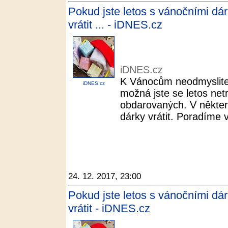
Pokud jste letos s vánočními dár
vrátit ... - iDNES.cz
iDNES.cz
K Vánocům neodmyslitel
iDNES.cz
možná jste se letos netr
obdarovaných. V někte
dárky vrátit. Poradíme 
24. 12. 2017, 23:00
Pokud jste letos s vánočními dár
vrátit - iDNES.cz