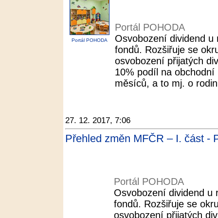
Portál POHODA
Osvobození dividend u 
Portál POHODA
fondů. Rozšiřuje se ok
osvobození přijatých di
10% podíl na obchodní 
měsíců, a to mj. o rodin
27. 12. 2017, 7:06
Přehled změn MFČR – I. část -
Portál POHODA
Osvobození dividend u 
fondů. Rozšiřuje se okr
osvobození přijatých div