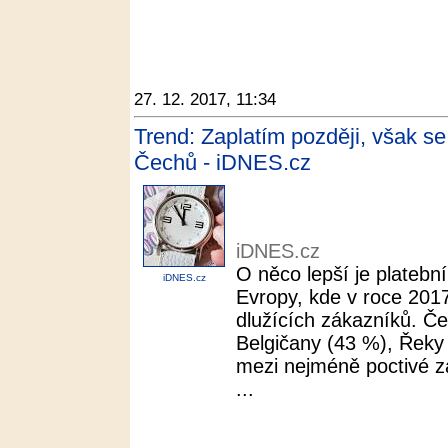
27. 12. 2017, 11:34
Trend: Zaplatím později, však se t
Čechů - iDNES.cz
iDNES.cz
O něco lepší je plateb
iDNES.cz
Evropy, kde v roce 201
dlužících zákazníků. Če
Belgičany (43 %), Řeky
mezi nejméně poctivé z
...