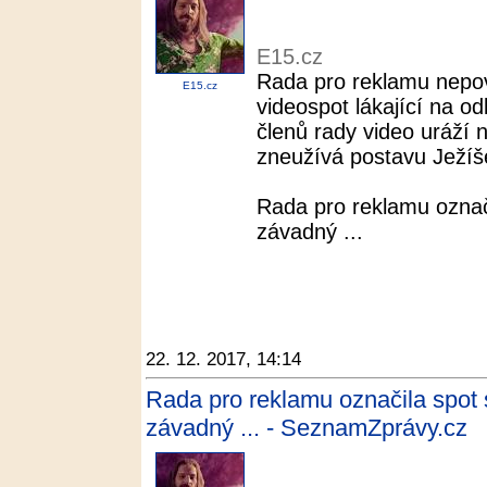
E15.cz
Rada pro reklamu nepovo
E15.cz
videospot lákající na o
členů rady video uráží 
zneužívá postavu Ježíše
Rada pro reklamu označ
závadný ...
22. 12. 2017, 14:14
Rada pro reklamu označila spot 
závadný ... - SeznamZprávy.cz