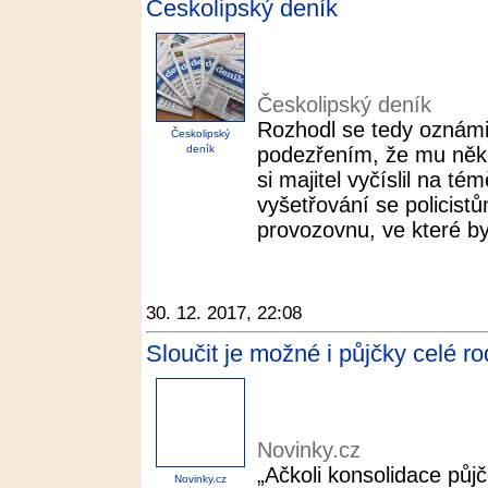
Českolipský deník
Českolipský deník
Rozhodl se tedy oznámit
Českolipský
deník
podezřením, že mu někd
si majitel vyčíslil na t
vyšetřování se policist
provozovnu, ve které byl
30. 12. 2017, 22:08
Sloučit je možné i půjčky celé ro
Novinky.cz
„Ačkoli konsolidace půjče
Novinky.cz