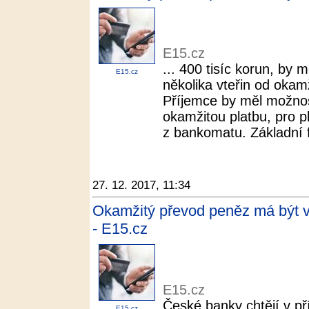
E15.cz
... 400 tisíc korun, by 
E15.cz
několika vteřin od okam
Příjemce by měl možnost
okamžitou platbu, pro pl
z bankomatu. Základní f
27. 12. 2017, 11:34
Okamžitý převod peněz má být v 
- E15.cz
E15.cz
České banky chtějí v př
E15.cz