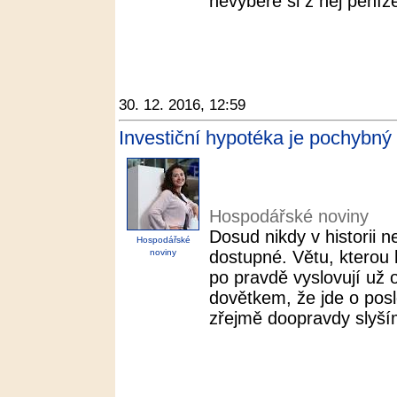
nevybere si z něj peníz
30. 12. 2016, 12:59
Investiční hypotéka je pochybný
Hospodářské noviny
Dosud nikdy v historii n
Hospodářské
noviny
dostupné. Větu, kterou 
po pravdě vyslovují už 
dovětkem, že jde o posl
zřejmě doopravdy slyším