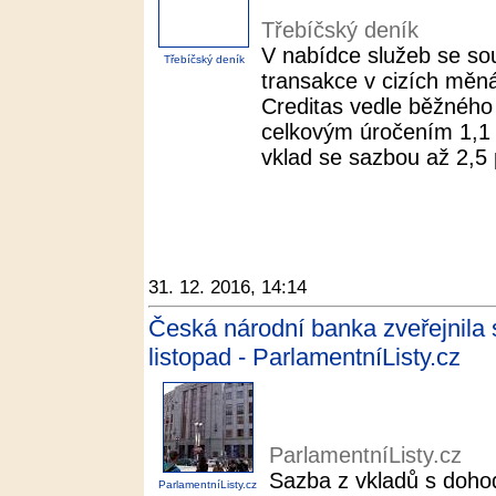
Třebíčský deník
V nabídce služeb se sou
Třebíčský deník
transakce v cizích měná
Creditas vedle běžného 
celkovým úročením 1,1 
vklad se sazbou až 2,5 
31. 12. 2016, 14:14
Česká národní banka zveřejnila 
listopad - ParlamentníListy.cz
ParlamentníListy.cz
Sazba z vkladů s dohod
ParlamentníListy.cz