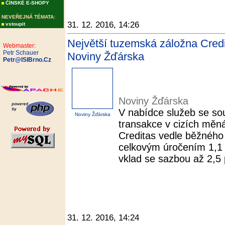
ČÍNSKÉ E-SHOPY
NEVEŘEJNÁ TÉMATA:
31. 12. 2016, 14:26
vstoupit
Největší tuzemská záložna Credi
Webmaster:
Petr Schauer
Noviny Žďárska
Petr@ISIBrno.Cz
Noviny Žďárska
V nabídce služeb se sou
Noviny Žďárska
transakce v cizích měná
Creditas vedle běžného 
celkovým úročením 1,1 
vklad se sazbou až 2,5 
31. 12. 2016, 14:24