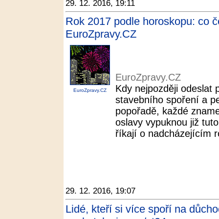
29. 12. 2016, 19:11
Rok 2017 podle horoskopu: co č
EuroZpravy.CZ
EuroZpravy.CZ
Kdy nejpozději odeslat 
EuroZpravy.CZ
stavebního spoření a p
popořadě, každé znamení
oslavy vypuknou již tuto 
říkají o nadcházejícím 
29. 12. 2016, 19:07
Lidé, kteří si více spoří na důch