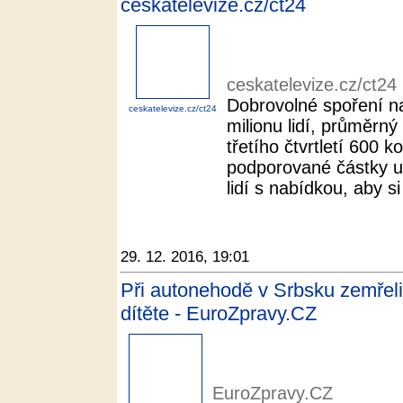
ceskatelevize.cz/ct24
ceskatelevize.cz/ct24
Dobrovolné spoření n
ceskatelevize.cz/ct24
milionu lidí, průměrný
třetího čtvrtletí 600 
podporované částky už
lidí s nabídkou, aby si
29. 12. 2016, 19:01
Při autonehodě v Srbsku zemřeli 
dítěte - EuroZpravy.CZ
EuroZpravy.CZ