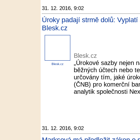
31. 12. 2016, 9:02
Úroky padají strmě dolů: Vyplatí 
Blesk.cz
Blesk.cz
„Úrokové sazby nejen na
Blesk.cz
běžných účtech nebo t
určovány tím, jaké úrok
(ČNB) pro komerční bank
analytik společnosti Ne
31. 12. 2016, 9:02
Marksová má předložit zákon o 