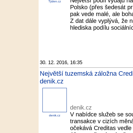
Největší podíl výdajů 
Týden.cz
Polsko (přes šedesát pr
pak vede malé, ale boh
Z dat dále vyplývá, že
hlediska podílu sociálníc
30. 12. 2016, 16:35
Největší tuzemská záložna Credi
denik.cz
denik.cz
V nabídce služeb se sou
denik.cz
transakce v cizích měná
očekává Creditas vedle