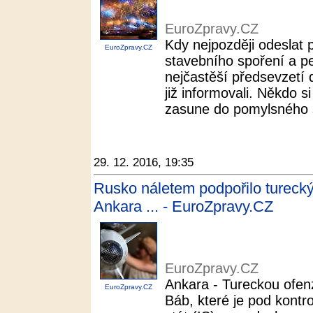
EuroZpravy.CZ
Kdy nejpozději odeslat 
EuroZpravy.CZ
stavebního spoření a pe
nejčastěší předsevzetí
již informovali. Někdo si 
zasune do pomylsného šu
29. 12. 2016, 19:35
Rusko náletem podpořilo turecký 
Ankara ... - EuroZpravy.CZ
EuroZpravy.CZ
Ankara - Tureckou ofen
EuroZpravy.CZ
Báb, které je pod kontro