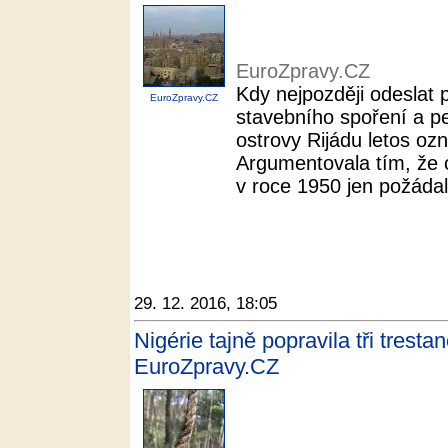
EuroZpravy.CZ
Kdy nejpozději odeslat 
EuroZpravy.CZ
stavebního spoření a p
ostrovy Rijádu letos oz
Argumentovala tím, že o
v roce 1950 jen požádal
29. 12. 2016, 18:05
Nigérie tajně popravila tři tresta
EuroZpravy.CZ