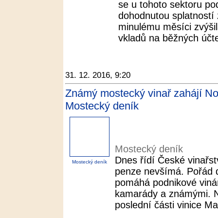
se u tohoto sektoru po
dohodnutou splatností 
minulému měsíci zvýši
vkladů na běžných účte
31. 12. 2016, 9:20
Známý mostecký vinař zahájí No
Mostecký deník
Mostecký deník
Dnes řídí České vinařst
Mostecký deník
penze nevšímá. Pořád dě
pomáhá podnikové vinár
kamarády a známými. Na
poslední části vinice Mar