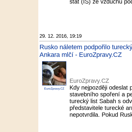
stát (IS) ze vzduchu pod
29. 12. 2016, 19:19
Rusko náletem podpořilo turecký 
Ankara mlčí - EuroZpravy.CZ
EuroZpravy.CZ
Kdy nejpozději odeslat 
EuroZpravy.CZ
stavebního spoření a pe
turecký list Sabah s o
představitele turecké a
nepotvrdila. Pokud Rus