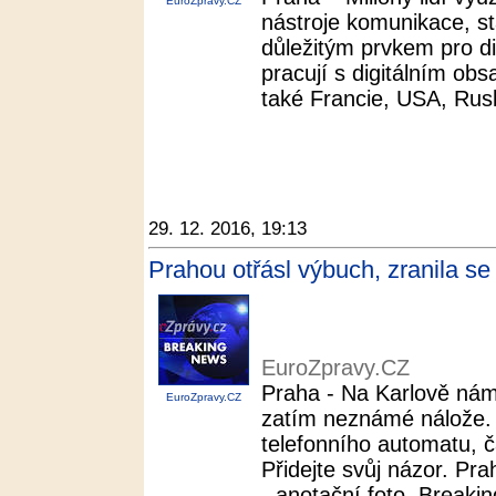
EuroZpravy.CZ
nástroje komunikace, stá
důležitým prvkem pro di
pracují s digitálním ob
také Francie, USA, Rusk
29. 12. 2016, 19:13
Prahou otřásl výbuch, zranila s
EuroZpravy.CZ
Praha - Na Karlově nám
EuroZpravy.CZ
zatím neznámé nálože.
telefonního automatu, č
Přidejte svůj názor. Pra
- anotační foto. Breakin