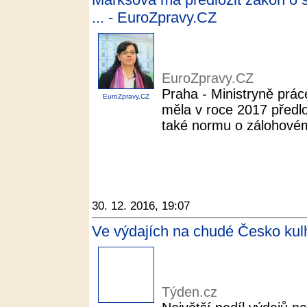
... - EuroZpravy.CZ
EuroZpravy.CZ
Praha - Ministryně prá
EuroZpravy.CZ
měla v roce 2017 předlo
také normu o zálohové
30. 12. 2016, 19:07
Ve výdajích na chudé Česko kul
Týden.cz