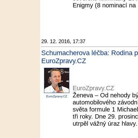
Enigmy (8 nominací na O
29. 12. 2016, 17:37
Schumacherova léčba: Rodina pla
EuroZpravy.CZ
EuroZpravy.CZ
Ženeva – Od nehody b
EuroZpravy.CZ
automobilového závodn
světa formule 1 Michae
tři roky. Dne 29. prosin
utrpěl vážný úraz hlavy. 