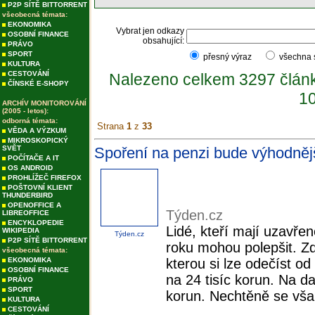
P2P SÍTĚ BITTORRENT
všeobecná témata:
EKONOMIKA
Vybrat jen odkazy
OSOBNÍ FINANCE
obsahující:
PRÁVO
SPORT
přesný výraz
všechna
KULTURA
CESTOVÁNÍ
Nalezeno celkem 3297 člán
ČÍNSKÉ E-SHOPY
10
ARCHÍV MONITOROVÁNÍ
(2005 - letos):
odborná témata:
Strana
1
z
33
VĚDA A VÝZKUM
MIKROSKOPICKÝ
SVĚT
Spoření na penzi bude výhodnějš
POČÍTAČE A IT
OS ANDROID
PROHLÍŽEČ FIREFOX
POŠTOVNÍ KLIENT
THUNDERBIRD
OPENOFFICE A
Týden.cz
LIBREOFFICE
ENCYKLOPEDIE
Lidé, kteří mají uzavřen
WIKIPEDIA
Týden.cz
P2P SÍTĚ BITTORRENT
roku mohou polepšit. Zd
všeobecná témata:
EKONOMIKA
kterou si lze odečíst od
OSOBNÍ FINANCE
na 24 tisíc korun. Na d
PRÁVO
SPORT
korun. Nechtěně se však
KULTURA
CESTOVÁNÍ