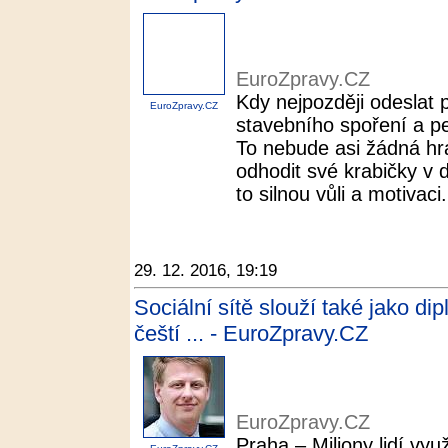
EuroZpravy.CZ
Kdy nejpozději odeslat 
EuroZpravy.CZ
stavebního spoření a pe
To nebude asi žádná hra
odhodit své krabičky v d
to silnou vůli a motivaci.
29. 12. 2016, 19:19
Sociální sítě slouží také jako di
čeští ... - EuroZpravy.CZ
EuroZpravy.CZ
Praha – Miliony lidí využ