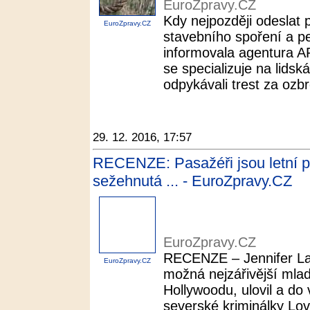
EuroZpravy.CZ
Kdy nejpozději odeslat 
EuroZpravy.CZ
stavebního spoření a p
informovala agentura A
se specializuje na lidská
odpykávali trest za ozbr
29. 12. 2016, 17:57
RECENZE: Pasažéři jsou letní 
sežehnutá ... - EuroZpravy.CZ
EuroZpravy.CZ
RECENZE – Jennifer La
EuroZpravy.CZ
možná nejzářivější ml
Hollywoodu, ulovil a do 
severské kriminálky Lov