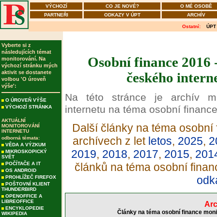
VÝCHOZÍ
CO JE NOVÉ?
O MÉ OSOBĚ
PARTNEŘI
ODKAZY V ÚPT
ARCHÍV
Ostatní:
ÚPT
Vyberte si z
následujících témat
Osobní finance 2016 
monitorování. Na
výchozí stránku mých
aktivit se dostanete
českého intern
volbou 'O úroveň
výše':
Na této stránce je archív m
O ÚROVEŇ VÝŠE
internetu na téma osobní finance
VÝCHOZÍ STRÁNKA
AKTUÁLNÍ
Další články na téma osobní 
MONITOROVÁNÍ
INTERNETU
archívech z let
letos
,
2025
,
2
odborná témata:
VĚDA A VÝZKUM
2019
,
2018
,
2017
,
2015
,
201
MIKROSKOPICKÝ
SVĚT
POČÍTAČE A IT
článků na téma osobní finan
OS ANDROID
odk
PROHLÍŽEČ FIREFOX
POŠTOVNÍ KLIENT
THUNDERBIRD
OPENOFFICE A
LIBREOFFICE
Arc
ENCYKLOPEDIE
Články na téma osobní finance moni
WIKIPEDIA