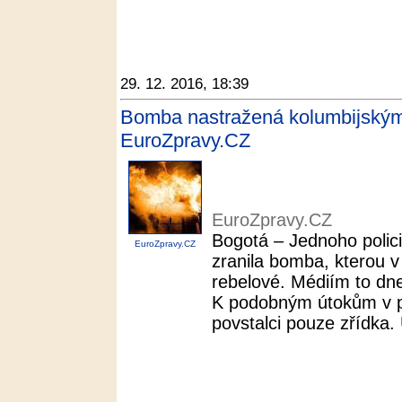
29. 12. 2016, 18:39
Bomba nastražená kolumbijskými 
EuroZpravy.CZ
EuroZpravy.CZ
Bogotá – Jednoho polici
EuroZpravy.CZ
zranila bomba, kterou v 
rebelové. Médiím to dne
K podobným útokům v po
povstalci pouze zřídka. 