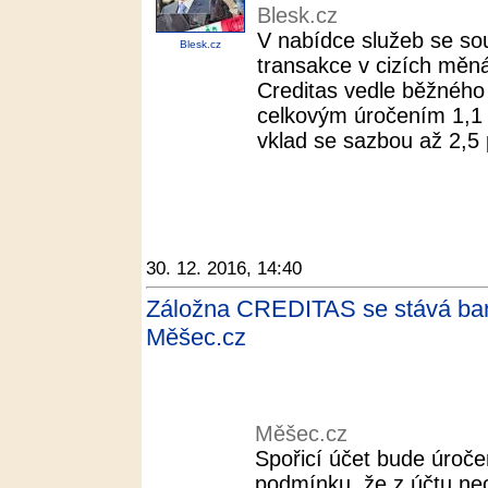
Blesk.cz
V nabídce služeb se sou
Blesk.cz
transakce v cizích měná
Creditas vedle běžného 
celkovým úročením 1,1 
vklad se sazbou až 2,5 
30. 12. 2016, 14:40
Záložna CREDITAS se stává bank
Měšec.cz
Měšec.cz
Spořicí účet bude úroče
podmínku, že z účtu neo