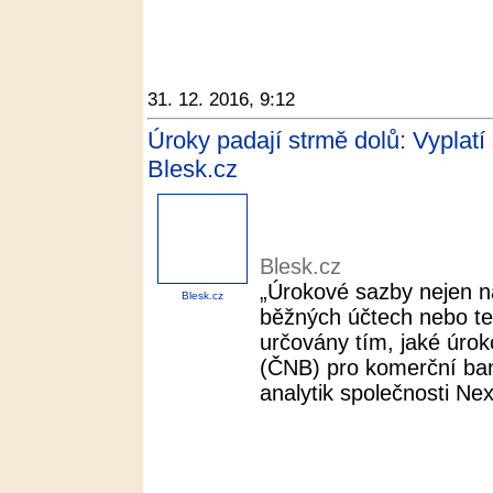
31. 12. 2016, 9:12
Úroky padají strmě dolů: Vyplatí 
Blesk.cz
Blesk.cz
„Úrokové sazby nejen na
Blesk.cz
běžných účtech nebo t
určovány tím, jaké úrok
(ČNB) pro komerční bank
analytik společnosti Ne