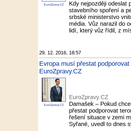
Kdy nejpozději odeslat 
EuroZpravy.CZ
stavebního spoření a p
srbské ministerstvo vnit
média. Vůz narazil do 
lidí, který vůz řídil, z m
29. 12. 2016, 18:57
Evropa musí přestat podporovat t
EuroZpravy.CZ
EuroZpravy.CZ
Damašek – Pokud chce 
EuroZpravy.CZ
přestat podporovat teror
řešení situace v zemi 
Syřané, uvedl to dnes 