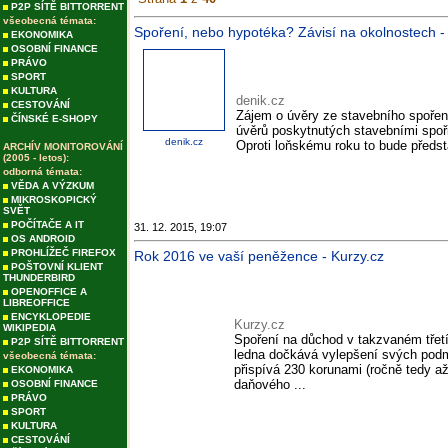
P2P SÍTĚ BITTORRENT
všeobecná témata:
Spoření, nebo hypotéka? Závisí na okolnostech -
EKONOMIKA
OSOBNÍ FINANCE
PRÁVO
SPORT
KULTURA
denik.cz
CESTOVÁNÍ
Zájem o úvěry ze stavebního spoře
ČÍNSKÉ E-SHOPY
úvěrů poskytnutých stavebními spořit
denik.cz
Oproti loňskému roku to bude předst
ARCHÍV MONITOROVÁNÍ
(2005 - letos):
odborná témata:
VĚDA A VÝZKUM
MIKROSKOPICKÝ
SVĚT
POČÍTAČE A IT
31. 12. 2015, 19:07
OS ANDROID
PROHLÍŽEČ FIREFOX
Rok 2016 ve vaší peněžence - Kurzy.cz
POŠTOVNÍ KLIENT
THUNDERBIRD
OPENOFFICE A
LIBREOFFICE
ENCYKLOPEDIE
Kurzy.cz
WIKIPEDIA
Spoření na důchod v takzvaném třetím
P2P SÍTĚ BITTORRENT
ledna dočkává vylepšení svých podm
všeobecná témata:
přispívá 230 korunami (ročně tedy až
EKONOMIKA
daňového ...
OSOBNÍ FINANCE
PRÁVO
SPORT
KULTURA
CESTOVÁNÍ