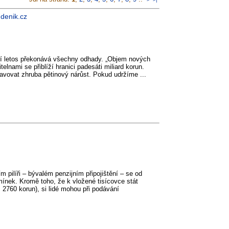
 denik.cz
ní letos překonává všechny odhady. „Objem nových
elnami se přiblíží hranici padesáti miliard korun.
avovat zhruba pětinový nárůst. Pokud udržíme ...
 pilíři – bývalém penzijním připojištění – se od
ínek. Kromě toho, že k vložené tisícovce stát
 2760 korun), si lidé mohou při podávání