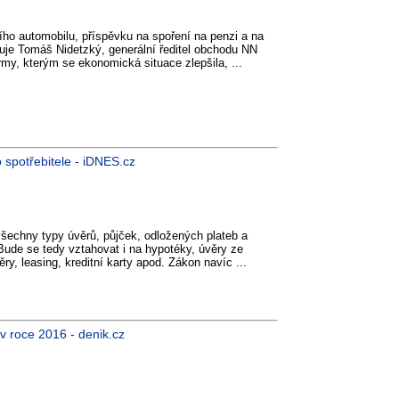
ího automobilu, příspěvku na spoření na penzi a na
uje Tomáš Nidetzký, generální ředitel obchodu NN
irmy, kterým se ekonomická situace zlepšila, ...
 spotřebitele - iDNES.cz
šechny typy úvěrů, půjček, odložených plateb a
. Bude se tedy vztahovat i na hypotéky, úvěry ze
ry, leasing, kreditní karty apod. Zákon navíc ...
 v roce 2016 - denik.cz