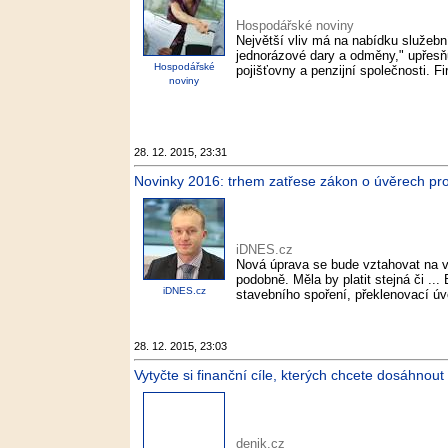
Hospodářské noviny
Největší vliv má na nabídku služebn
jednorázové dary a odměny," upřesň
Hospodářské
pojišťovny a penzijní společnosti. F
noviny
28. 12. 2015, 23:31
Novinky 2016: trhem zatřese zákon o úvěrech pro
iDNES.cz
Nová úprava se bude vztahovat na v
podobně. Měla by platit stejná či ..
iDNES.cz
stavebního spoření, překlenovací úvě
28. 12. 2015, 23:03
Vytyčte si finanční cíle, kterých chcete dosáhnout
denik.cz