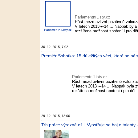
ParlamentníListy.cz
Růst mezd ovlivní pozitivně valori
V letech 2013¬–14 ... Naopak byla 
ParlamentníListy.cz
rozšířena možnost spoření i pro dět
30. 12. 2015, 7:02
Premiér Sobotka: 15 důležitých věcí, které se nám 
ParlamentníListy.cz
Růst mezd ovlivní pozitivně valoriza
V letech 2013¬–14 ... Naopak byla zv
rozšířena možnost spoření i pro děti.
29. 12. 2015, 18:06
Trh práce výrazně ožil. Vyostřuje se boj o talent