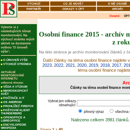
VÝCHOZÍ
CO JE NOVÉ?
O MÉ OSOBĚ
PARTNEŘI
ODKAZY V ÚPT
ARCHÍV
Ostatní:
ÚPT
Vyberte si z
následujících témat
Osobní finance 2015 - archív 
monitorování. Na
výchozí stránku mých
z rok
aktivit se dostanete
volbou 'O úroveň
výše':
Na této stránce je archív monitorování článků z 
Další články na téma osobní finance najdete v
O ÚROVEŇ VÝŠE
VÝCHOZÍ STRÁNKA
2023
,
2022
,
2021
,
2020
,
2019
,
2018
,
2017
,
20
téma osobní finance najdet
AKTUÁLNÍ
MONITOROVÁNÍ
INTERNETU
Arc
odborná témata:
VĚDA A VÝZKUM
Články na téma osobní finance moni
MIKROSKOPICKÝ
SVĚT
POČÍTAČE A IT
Vybrat jen odkazy
OS ANDROID
obsahující:
PROHLÍŽEČ FIREFOX
POŠTOVNÍ KLIENT
přesný výraz
všechna
THUNDERBIRD
OPENOFFICE A
Nalezeno celkem 3981 článků.
LIBREOFFICE
ENCYKLOPEDIE
WIKIPEDIA
Strana
1
z
40