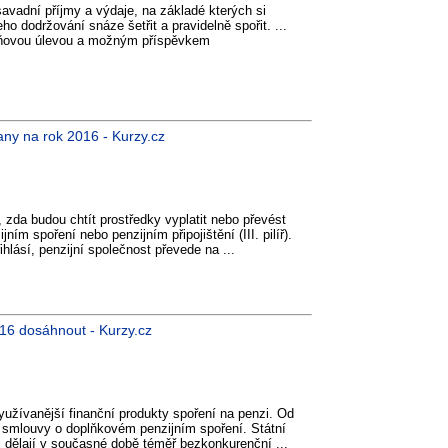
savadní příjmy a výdaje, na základé kterých si
ho dodržování snáze šetřit a pravidelně spořit. ...
ňovou úlevou a možným příspěvkem
any na rok 2016 - Kurzy.cz
 zda budou chtít prostředky vyplatit nebo převést
ím spoření nebo penzijním připojištění (III. pilíř).
ihlásí, penzijní společnost převede na ...
2016 dosáhnout - Kurzy.cz
užívanější finanční produkty spoření na penzi. Od
 smlouvy o doplňkovém penzijním spoření. Státní
j dělají v současné době téměř bezkonkurenční ...