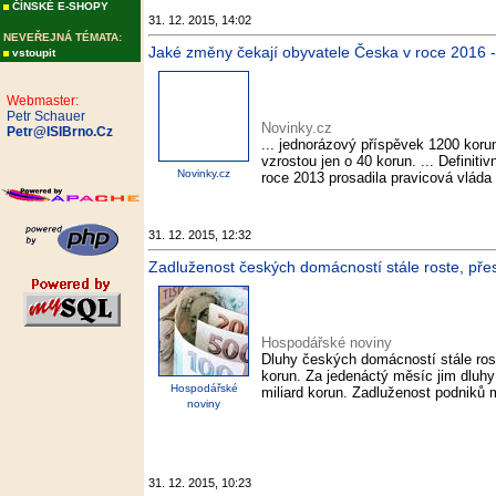
ČÍNSKÉ E-SHOPY
31. 12. 2015, 14:02
NEVEŘEJNÁ TÉMATA:
Jaké změny čekají obyvatele Česka v roce 2016 -
vstoupit
Webmaster:
Petr Schauer
Novinky.cz
Petr@ISIBrno.Cz
... jednorázový příspěvek 1200 korun
vzrostou jen o 40 korun. ... Definiti
Novinky.cz
roce 2013 prosadila pravicová vláda 
31. 12. 2015, 12:32
Zadluženost českých domácností stále roste, přes
Hospodářské noviny
Dluhy českých domácností stále rost
korun. Za jedenáctý měsíc jim dluhy
Hospodářské
miliard korun. Zadluženost podniků 
noviny
31. 12. 2015, 10:23