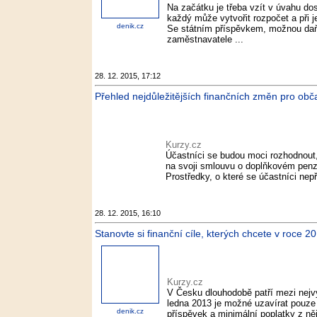
Na začátku je třeba vzít v úvahu do
každý může vytvořit rozpočet a při je
denik.cz
Se státním příspěvkem, možnou da
zaměstnavatele ...
28. 12. 2015, 17:12
Přehled nejdůležitějších finančních změn pro obč
Kurzy.cz
Účastníci se budou moci rozhodnout,
na svoji smlouvu o doplňkovém penzijn
Prostředky, o které se účastníci nepř
28. 12. 2015, 16:10
Stanovte si finanční cíle, kterých chcete v roce 
Kurzy.cz
V Česku dlouhodobě patří mezi nejvy
ledna 2013 je možné uzavírat pouze
denik.cz
příspěvek a minimální poplatky z ně