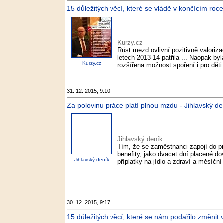
15 důležitých věcí, které se vládě v končícím roc
Kurzy.cz
Růst mezd ovlivní pozitivně valoriz
letech 2013-14 patřila ... Naopak by
Kurzy.cz
rozšířena možnost spoření i pro děti.
31. 12. 2015, 9:10
Za polovinu práce platí plnou mzdu - Jihlavský de
Jihlavský deník
Tím, že se zaměstnanci zapojí do pr
benefity, jako dvacet dní placené do
Jihlavský deník
příplatky na jídlo a zdraví a měsíční
30. 12. 2015, 9:17
15 důležitých věcí, které se nám podařilo změnit 