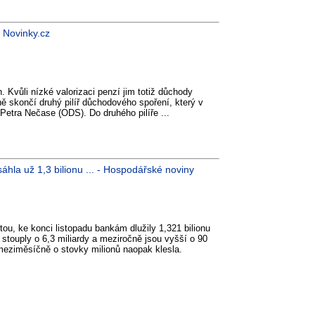
 Novinky.cz
. Kvůli nízké valorizaci penzí jim totiž důchody
vně skončí druhý pilíř důchodového spoření, který v
Petra Nečase (ODS). Do druhého pilíře ...
áhla už 1,3 bilionu ... - Hospodářské noviny
ou, ke konci listopadu bankám dlužily 1,321 bilionu
 stouply o 6,3 miliardy a meziročně jsou vyšší o 90
meziměsíčně o stovky milionů naopak klesla.