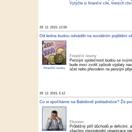
Vytyčte si finanční cíle, kterých ch
28. 12. 2015, 12:00
Od ledna budou odvádět na sociálním pojištění vš
Finanční noviny
Penzijní společnosti budou se svými 
bude moci zvolit způsob výplaty na
Finanční noviny
účet nebo převodem na penzijní připo
28. 12. 2015, 5:12
Co si spočítáme na Babišově pokladničce? Že po
Ekonom
Průběžný pilíř důchodů je deficitní, 
všechny mezinárodní organizace nás v