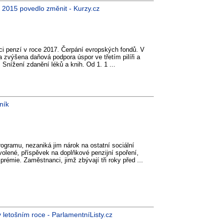
e 2015 povedlo změnit - Kurzy.cz
aci penzí v roce 2017. Čerpání evropských fondů. V
la zvýšena daňová podpora úspor ve třetím pilíři a
 Snížení zdanění léků a knih. Od 1. 1 ...
ník
ogramu, nezaniká jim nárok na ostatní sociální
volené, příspěvek na doplňkové penzijní spoření,
 prémie. Zaměstnanci, jimž zbývají tři roky před ...
v letošním roce - ParlamentníListy.cz