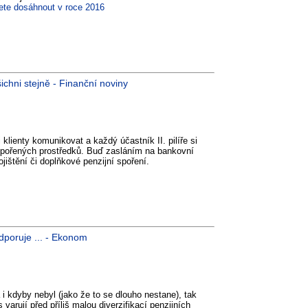
cete dosáhnout v roce 2016
ichni stejně - Finanční noviny
klienty komunikovat a každý účastník II. pilíře si
spořených prostředků. Buď zasláním na bankovní
jištění či doplňkové penzijní spoření.
dporuje ... - Ekonom
a i kdyby nebyl (jako že to se dlouho nestane), tak
arují před příliš malou diverzifikací penzijních