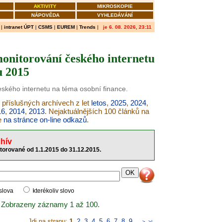
AKTIVITY
MIKROSKOPIE
NÁPOVĚDA
VYHLEDÁVÁNÍ
|
intranet ÚPT
|
CSMS
|
EUREM
|
Trends
|
je 6. 08. 2026, 23:11
monitorování českého internetu
u 2015
českého internetu na téma osobní finance.
 příslušných archívech z let
letos
,
2025
,
2024
,
16
,
2014
,
2013
. Nejaktuálnějších 100 článků na
e
na stránce on-line odkazů
.
hív
torované od 1.1.2015 do 31.12.2015.
 slova
kterékoliv slovo
 Zobrazeny záznamy 1 až 100.
Jdi na stranu:
1
,
2
,
3
,
4
,
5
,
6
,
7
,
8
,
9
..
>
>|