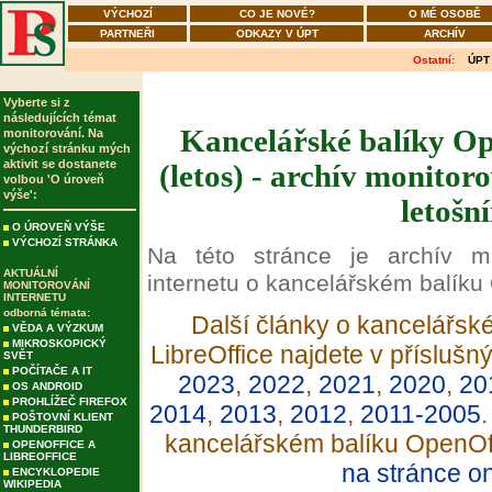
VÝCHOZÍ
CO JE NOVÉ?
O MÉ OSOBĚ
PARTNEŘI
ODKAZY V ÚPT
ARCHÍV
Ostatní:
ÚPT
Vyberte si z
následujících témat
Kancelářské balíky Op
monitorování. Na
výchozí stránku mých
aktivit se dostanete
(letos) - archív monitor
volbou 'O úroveň
výše':
letošn
O ÚROVEŇ VÝŠE
VÝCHOZÍ STRÁNKA
Na této stránce je archív m
AKTUÁLNÍ
internetu o kancelářském balíku 
MONITOROVÁNÍ
INTERNETU
odborná témata:
Další články o kancelářsk
VĚDA A VÝZKUM
MIKROSKOPICKÝ
LibreOffice najdete v příslušn
SVĚT
POČÍTAČE A IT
2023
,
2022
,
2021
,
2020
,
20
OS ANDROID
PROHLÍŽEČ FIREFOX
2014
,
2013
,
2012
,
2011-2005
.
POŠTOVNÍ KLIENT
THUNDERBIRD
kancelářském balíku OpenOffi
OPENOFFICE A
LIBREOFFICE
na stránce o
ENCYKLOPEDIE
WIKIPEDIA