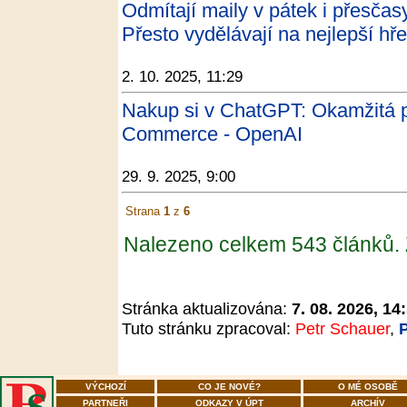
Odmítají maily v pátek i přesčas
Přesto vydělávají na nejlepší h
2. 10. 2025, 11:29
Nakup si v ChatGPT: Okamžitá pl
Commerce - OpenAI
29. 9. 2025, 9:00
Strana
1
z
6
Nalezeno celkem 543 článků.
Stránka aktualizována:
7. 08. 2026, 14
Tuto stránku zpracoval:
Petr Schauer
,
VÝCHOZÍ
CO JE NOVÉ?
O MÉ OSOBĚ
PARTNEŘI
ODKAZY V ÚPT
ARCHÍV