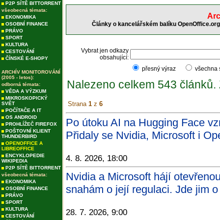
P2P SÍTĚ BITTORRENT
všeobecná témata:
Arc
EKONOMIKA
Články o kancelářském balíku OpenOffice.org 
OSOBNÍ FINANCE
PRÁVO
SPORT
KULTURA
Vybrat jen odkazy
CESTOVÁNÍ
obsahující:
ČÍNSKÉ E-SHOPY
přesný výraz
všechna
ARCHÍV MONITOROVÁNÍ
(2005 - letos):
Nalezeno celkem 543 článků.
odborná témata:
VĚDA A VÝZKUM
MIKROSKOPICKÝ
Strana
1
z
6
SVĚT
POČÍTAČE A IT
OS ANDROID
Po útoku AI na Hugging Face vz
PROHLÍŽEČ FIREFOX
POŠTOVNÍ KLIENT
Přidaly se Nvidia, Microsoft i O
THUNDERBIRD
OPENOFFICE A
LIBREOFFICE
ENCYKLOPEDIE
4. 8. 2026, 18:00
WIKIPEDIA
P2P SÍTĚ BITTORRENT
Nvidia a Microsoft hájí otevřenou
všeobecná témata:
EKONOMIKA
snahám o její regulaci. Jde jim o
OSOBNÍ FINANCE
PRÁVO
SPORT
KULTURA
28. 7. 2026, 9:00
CESTOVÁNÍ