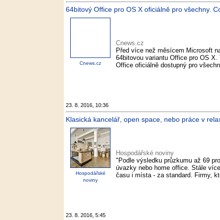
64bitový Office pro OS X oficiálně pro všechny. Co
Cnews.cz
Před více než měsícem Microsoft na
64bitovou variantu Office pro OS X. 
Cnews.cz
Office oficiálně dostupný pro všechn
23. 8. 2016, 10:36
Klasická kancelář, open space, nebo práce v rela
Hospodářské noviny
"Podle výsledku průzkumu až 69 pr
úvazky nebo home office. Stále více li
Hospodářské
času i místa - za standard. Firmy, kte
noviny
23. 8. 2016, 5:45