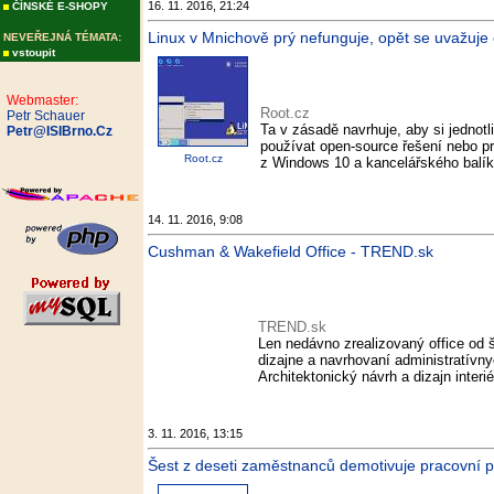
16. 11. 2016, 21:24
ČÍNSKÉ E-SHOPY
Linux v Mnichově prý nefunguje, opět se uvažuje
NEVEŘEJNÁ TÉMATA:
vstoupit
Webmaster:
Root.cz
Petr Schauer
Ta v zásadě navrhuje, aby si jednotl
Petr@ISIBrno.Cz
používat open-source řešení nebo pro
Root.cz
z Windows 10 a kancelářského balíku 
14. 11. 2016, 9:08
Cushman & Wakefield Office - TREND.sk
TREND.sk
Len nedávno zrealizovaný office od š
dizajne a navrhovaní administratívny
Architektonický návrh a dizajn inter
3. 11. 2016, 13:15
Šest z deseti zaměstnanců demotivuje pracovní pro