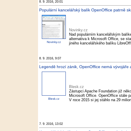
8. 9. 2016, 20:01
Populární kancelářský balík OpenOffice patrně sko
Novinky.cz
Nad populárním kancelářským balíke
alternativa k Microsoft Office, se st
Novinky.cz
jiného kancelářského balíku LibreOffic
8. 9. 2016, 9:07
Legendě hrozí zánik, OpenOffice nemá vývojáře a 
Blesk.cz
Zástupci Apache Foundation již někol
Microsoft Office. OpenOffice stále 
Blesk.cz
V roce 2015 si jej stáhlo na 29 milio
7. 9. 2016, 13:02