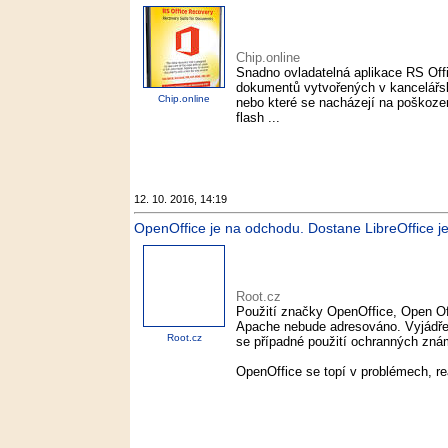
Chip.online
Snadno ovladatelná aplikace RS Off
dokumentů vytvořených v kancelářský
Chip.online
nebo které se nacházejí na poškoz
flash ...
12. 10. 2016, 14:19
OpenOffice je na odchodu. Dostane LibreOffice j
Root.cz
Použití značky OpenOffice, Open Of
Apache nebude adresováno. Vyjádřen
Root.cz
se případné použití ochranných znám
OpenOffice se topí v problémech, re