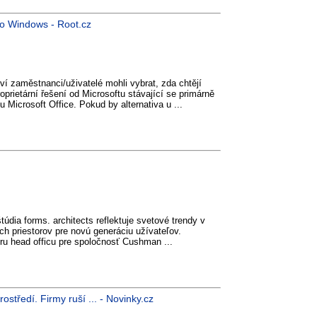
 o Windows - Root.cz
iví zaměstnanci/uživatelé mohli vybrat, zda chtějí
prietární řešení od Microsoftu stávající se primárně
Microsoft Office. Pokud by alternativa u ...
túdia forms. architects reflektuje svetové trendy v
ch priestorov pre novú generáciu užívateľov.
iéru head officu pre spoločnosť Cushman ...
středí. Firmy ruší ... - Novinky.cz