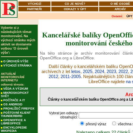
VÝCHOZÍ
CO JE NOVÉ?
O MÉ OSOBĚ
PARTNEŘI
ODKAZY V ÚPT
ARCHÍV
Ostatní:
ÚPT
Vyberte si z
následujících témat
Kancelářské balíky OpenOffic
monitorování. Na
výchozí stránku mých
monitorování českého 
aktivit se dostanete
volbou 'O úroveň
výše':
Na této stránce je archív monitorování člán
OpenOffice.org a LibreOffice.
O ÚROVEŇ VÝŠE
VÝCHOZÍ STRÁNKA
Další články o kancelářském balíku OpenOff
archívech z let
letos
,
2025
,
2024
,
2023
,
2022
,
2
AKTUÁLNÍ
2012
,
2011-2005
. Nejaktuálnějších 100 člá
MONITOROVÁNÍ
INTERNETU
LibreOffice najdete
na 
odborná témata:
VĚDA A VÝZKUM
MIKROSKOPICKÝ
Arc
SVĚT
Články o kancelářském balíku OpenOffice.org a Li
POČÍTAČE A IT
OS ANDROID
PROHLÍŽEČ FIREFOX
POŠTOVNÍ KLIENT
Vybrat jen odkazy
THUNDERBIRD
obsahující:
OPENOFFICE A
LIBREOFFICE
přesný výraz
všechna
ENCYKLOPEDIE
WIKIPEDIA
Nalezeno celkem 22 článků.