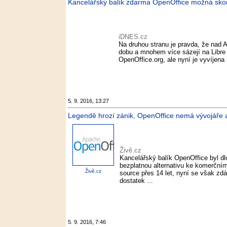
Kancelářský balík zdarma OpenOffice možná skon
iDNES.cz
Na druhou stranu je pravda, že nad A
dobu a mnohem více sázejí na Libre 
OpenOffice.org, ale nyní je vyvíjen
5. 9. 2016, 13:27
Legendě hrozí zánik, OpenOffice nemá vývojáře a 
Živě.cz
Kancelářský balík OpenOffice byl 
bezplatnou alternativu ke komerčnímu
Živě.cz
source přes 14 let, nyní se však zdá
dostatek ...
5. 9. 2016, 7:46