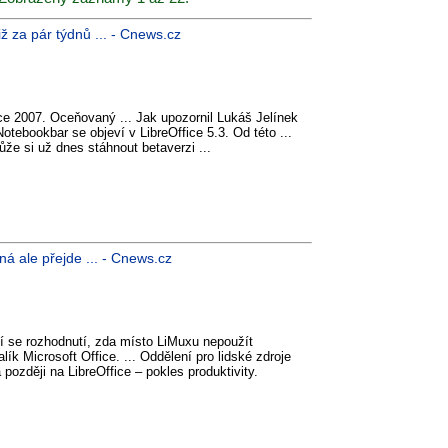
ž za pár týdnů ... - Cnews.cz
ice 2007. Oceňovaný ... Jak upozornil Lukáš Jelínek
tebookbar se objeví v LibreOffice 5.3. Od této ...
že si už dnes stáhnout betaverzi ...
á ale přejde ... - Cnews.cz
ží se rozhodnutí, zda místo LiMuxu nepoužít
k Microsoft Office. ... Oddělení pro lidské zdroje
později na LibreOffice – pokles produktivity.