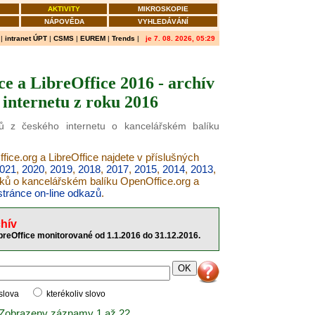
AKTIVITY
MIKROSKOPIE
NÁPOVĚDA
VYHLEDÁVÁNÍ
|
intranet ÚPT
|
CSMS
|
EUREM
|
Trends
|
je 7. 08. 2026, 05:29
e a LibreOffice 2016 - archív
internetu z roku 2016
ků z českého internetu o kancelářském balíku
ice.org a LibreOffice najdete v příslušných
021
,
2020
,
2019
,
2018
,
2017
,
2015
,
2014
,
2013
,
nků o kancelářském balíku OpenOffice.org a
stránce on-line odkazů
.
hív
breOffice monitorované od 1.1.2016 do 31.12.2016.
 slova
kterékoliv slovo
 Zobrazeny záznamy 1 až 22.