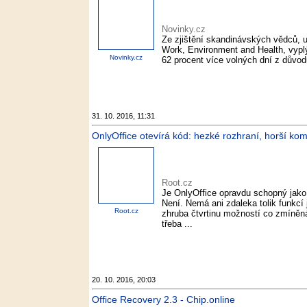
Novinky.cz
Ze zjištění skandinávských vědců, 
Work, Environment and Health, vyplýv
Novinky.cz
62 procent více volných dní z důvodu
31. 10. 2016, 11:31
OnlyOffice otevírá kód: hezké rozhraní, horší komp
Root.cz
Je OnlyOffice opravdu schopný jako 
Není. Nemá ani zdaleka tolik funkcí 
Root.cz
zhruba čtvrtinu možností co zmíněn
třeba ...
20. 10. 2016, 20:03
Office Recovery 2.3 - Chip.online