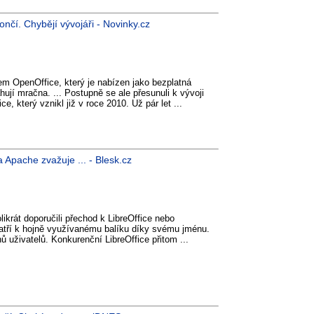
nčí. Chybějí vývojáři - Novinky.cz
m OpenOffice, který je nabízen jako bezplatná
ahují mračna. ... Postupně se ale přesunuli k vývoji
e, který vznikl již v roce 2010. Už pár let ...
Apache zvažuje ... - Blesk.cz
ikrát doporučili přechod k LibreOffice nebo
patří k hojně využívanému balíku díky svému jménu.
nů uživatelů. Konkurenční LibreOffice přitom ...