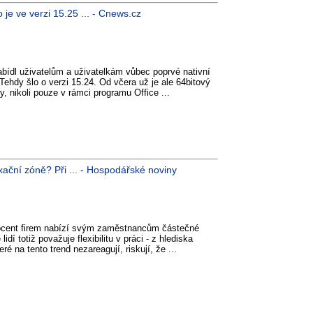
 je ve verzi 15.25 ... - Cnews.cz
bídl uživatelům a uživatelkám vůbec poprvé nativní
Tehdy šlo o verzi 15.24. Od včera už je ale 64bitový
y, nikoli pouze v rámci programu Office ...
xační zóně? Při ... - Hospodářské noviny
ocent firem nabízí svým zaměstnancům částečné
dí totiž považuje flexibilitu v práci - z hlediska
ré na tento trend nezareagují, riskují, že ...