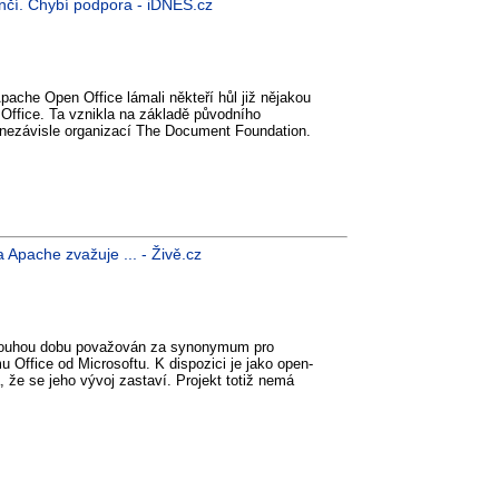
čí. Chybí podpora - iDNES.cz
pache Open Office lámali někteří hůl již nějakou
Office. Ta vznikla na základě původního
a nezávisle organizací The Document Foundation.
Apache zvažuje ... - Živě.cz
dlouhou dobu považován za synonymum pro
 Office od Microsoftu. K dispozici je jako open-
, že se jeho vývoj zastaví. Projekt totiž nemá