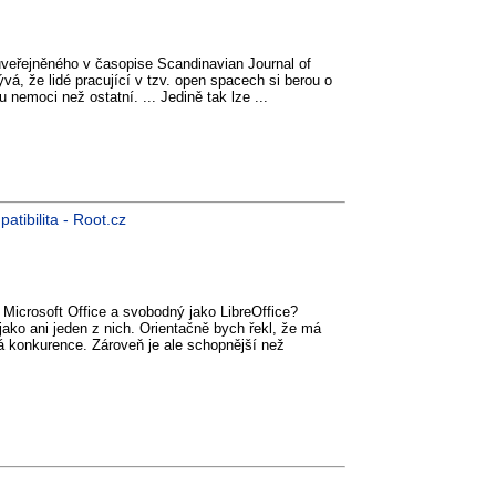
uveřejněného v časopise Scandinavian Journal of
á, že lidé pracující v tzv. open spacech si berou o
 nemoci než ostatní. ... Jedině tak lze ...
atibilita - Root.cz
Microsoft Office a svobodný jako LibreOffice?
jako ani jeden z nich. Orientačně bych řekl, že má
á konkurence. Zároveň je ale schopnější než