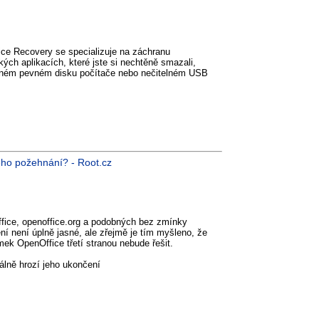
ice Recovery se specializuje na záchranu
ch aplikacích, které jste si nechtěně smazali,
eném pevném disku počítače nebo nečitelném USB
eho požehnání? - Root.cz
fice, openoffice.org a podobných bez zmínky
í není úplně jasné, ale zřejmě je tím myšleno, že
ek OpenOffice třetí stranou nebude řešit.
álně hrozí jeho ukončení