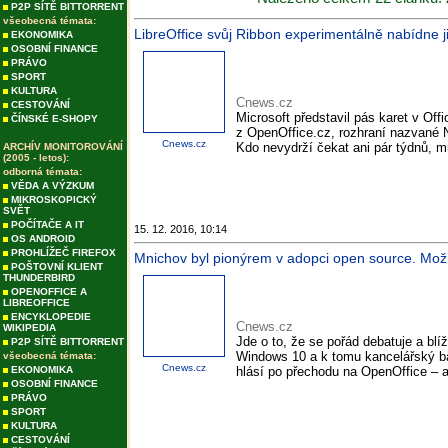
P2P SÍTĚ BITTORRENT
všeobecná témata:
LibreOffice svůj Ribbon experimentálně nabídne ji
EKONOMIKA
OSOBNÍ FINANCE
PRÁVO
SPORT
KULTURA
Cnews.cz
CESTOVÁNÍ
Microsoft představil pás karet v Off
ČÍNSKÉ E-SHOPY
z OpenOffice.cz, rozhraní nazvané No
Cnews.cz
Kdo nevydrží čekat ani pár týdnů, mů
ARCHÍV MONITOROVÁNÍ
(2005 - letos):
odborná témata:
VĚDA A VÝZKUM
MIKROSKOPICKÝ
SVĚT
POČÍTAČE A IT
15. 12. 2016, 10:14
OS ANDROID
PROHLÍŽEČ FIREFOX
Mnichov byl pionýrem v adopci open source. Možn
POŠTOVNÍ KLIENT
THUNDERBIRD
OPENOFFICE A
LIBREOFFICE
ENCYKLOPEDIE
Cnews.cz
WIKIPEDIA
Jde o to, že se pořád debatuje a blí
P2P SÍTĚ BITTORRENT
Windows 10 a k tomu kancelářský balí
všeobecná témata:
Cnews.cz
EKONOMIKA
hlásí po přechodu na OpenOffice – a 
OSOBNÍ FINANCE
PRÁVO
SPORT
KULTURA
CESTOVÁNÍ