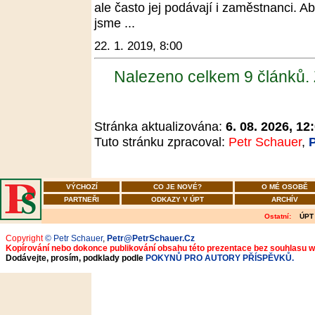
ale často jej podávají i zaměstnanci. Ab
jsme ...
22. 1. 2019, 8:00
Nalezeno celkem 9 článků.
Stránka aktualizována:
6. 08. 2026, 12
Tuto stránku zpracoval:
Petr Schauer
,
VÝCHOZÍ
CO JE NOVÉ?
O MÉ OSOBĚ
PARTNEŘI
ODKAZY V ÚPT
ARCHÍV
Ostatní:
ÚPT
Copyright
© Petr Schauer
,
Petr@PetrSchauer.Cz
Kopírování nebo dokonce publikování obsahu této prezentace bez souhlasu 
Dodávejte, prosím, podklady podle
POKYNŮ PRO AUTORY PŘÍSPĚVKŮ.