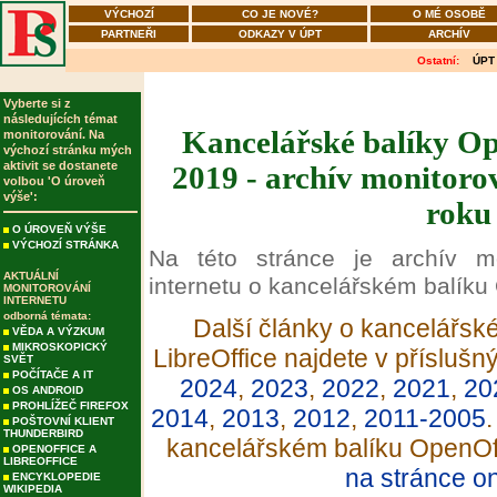
VÝCHOZÍ
CO JE NOVÉ?
O MÉ OSOBĚ
PARTNEŘI
ODKAZY V ÚPT
ARCHÍV
Ostatní:
ÚPT
Vyberte si z
následujících témat
Kancelářské balíky Op
monitorování. Na
výchozí stránku mých
aktivit se dostanete
2019 - archív monitorov
volbou 'O úroveň
výše':
roku
O ÚROVEŇ VÝŠE
VÝCHOZÍ STRÁNKA
Na této stránce je archív m
AKTUÁLNÍ
internetu o kancelářském balíku 
MONITOROVÁNÍ
INTERNETU
odborná témata:
Další články o kancelářsk
VĚDA A VÝZKUM
MIKROSKOPICKÝ
LibreOffice najdete v příslušn
SVĚT
POČÍTAČE A IT
2024
,
2023
,
2022
,
2021
,
20
OS ANDROID
PROHLÍŽEČ FIREFOX
2014
,
2013
,
2012
,
2011-2005
.
POŠTOVNÍ KLIENT
THUNDERBIRD
kancelářském balíku OpenOffi
OPENOFFICE A
LIBREOFFICE
na stránce o
ENCYKLOPEDIE
WIKIPEDIA