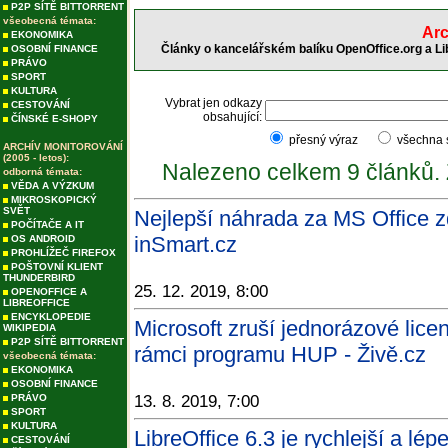
P2P SÍTĚ BITTORRENT
všeobecná témata:
Arc
EKONOMIKA
Články o kancelářském balíku OpenOffice.org a Li
OSOBNÍ FINANCE
PRÁVO
SPORT
KULTURA
Vybrat jen odkazy
CESTOVÁNÍ
obsahující:
ČÍNSKÉ E-SHOPY
přesný výraz
všechna
ARCHÍV MONITOROVÁNÍ
(2005 - letos):
Nalezeno celkem 9 článků.
odborná témata:
VĚDA A VÝZKUM
MIKROSKOPICKÝ
SVĚT
Nejlepší náhrada za MS Office z
POČÍTAČE A IT
inSmart.cz
OS ANDROID
PROHLÍŽEČ FIREFOX
POŠTOVNÍ KLIENT
THUNDERBIRD
25. 12. 2019, 8:00
OPENOFFICE A
LIBREOFFICE
ENCYKLOPEDIE
Microsoft zruší jednorázové lice
WIKIPEDIA
P2P SÍTĚ BITTORRENT
rámci programu HUP - Živě.cz
všeobecná témata:
EKONOMIKA
OSOBNÍ FINANCE
PRÁVO
13. 8. 2019, 7:00
SPORT
KULTURA
LibreOffice 6.3 je rychlejší a lé
CESTOVÁNÍ