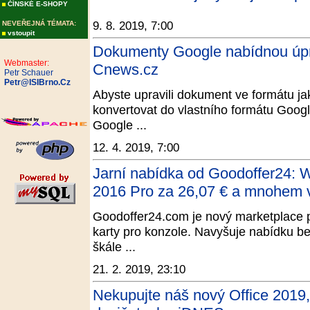
ČÍNSKÉ E-SHOPY
NEVEŘEJNÁ TÉMATA:
9. 8. 2019, 7:00
vstoupit
Dokumenty Google nabídnou úpra
Webmaster:
Cnews.cz
Petr Schauer
Petr@ISIBrno.Cz
Abyste upravili dokument ve formátu 
konvertovat do vlastního formátu Goog
Google ...
12. 4. 2019, 7:00
Jarní nabídka od Goodoffer24: W
2016 Pro za 26,07 € a mnohem 
Goodoffer24.com je nový marketplace p
karty pro konzole. Navyšuje nabídku be
škále ...
21. 2. 2019, 23:10
Nekupujte náš nový Office 2019, 