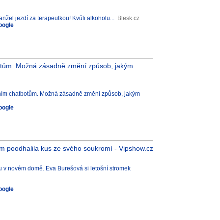
nžel jezdí za terapeutkou! Kvůli alkoholu...
Blesk.cz
oogle
tbotům. Možná zásadně změní způsob, jakým
ntním chatbotům. Možná zásadně změní způsob, jakým
oogle
 poodhalila kus ze svého soukromí - Vipshow.cz
u v novém domě. Eva Burešová si letošní stromek
oogle