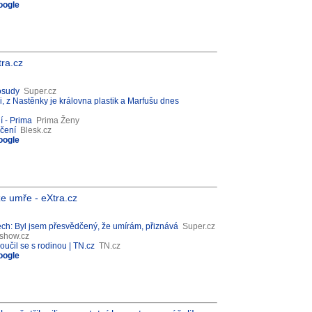
oogle
tra.cz
 osudy
Super.cz
i, z Nastěnky je královna plastik a Marfušu dnes
í - Prima
Prima Ženy
áčení
Blesk.cz
oogle
e umře - eXtra.cz
ch: Byl jsem přesvědčený, že umírám, přiznává
Super.cz
show.cz
oučil se s rodinou | TN.cz
TN.cz
oogle