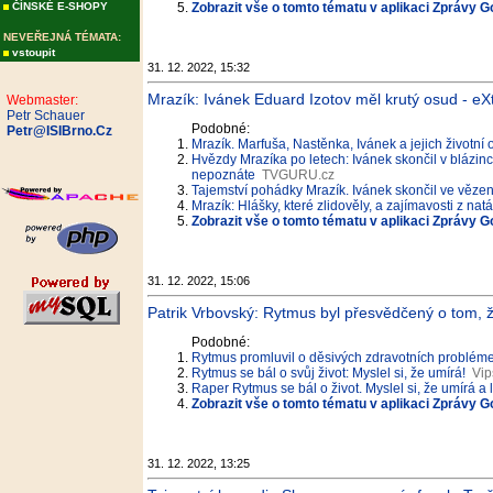
ČÍNSKÉ E-SHOPY
Zobrazit vše o tomto tématu v aplikaci Zprávy G
NEVEŘEJNÁ TÉMATA:
vstoupit
31. 12. 2022, 15:32
Mrazík: Ivánek Eduard Izotov měl krutý osud - eX
Webmaster:
Petr Schauer
Podobné:
Petr@ISIBrno.Cz
Mrazík. Marfuša, Nastěnka, Ivánek a jejich životní
Hvězdy Mrazíka po letech: Ivánek skončil v blázinc
nepoznáte
TVGURU.cz
Tajemství pohádky Mrazík. Ivánek skončil ve vězen
Mrazík: Hlášky, které zlidověly, a zajímavosti z nat
Zobrazit vše o tomto tématu v aplikaci Zprávy G
31. 12. 2022, 15:06
Patrik Vrbovský: Rytmus byl přesvědčený o tom, ž
Podobné:
Rytmus promluvil o děsivých zdravotních probléme
Rytmus se bál o svůj život: Myslel si, že umírá!
Vip
Raper Rytmus se bál o život. Myslel si, že umírá a l
Zobrazit vše o tomto tématu v aplikaci Zprávy G
31. 12. 2022, 13:25