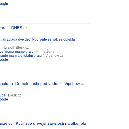
oogle
ýhra - iDNES.cz
jak zvládá dvě děti: Podívejte se, jak se oblékla
í brajgl!
Blesk.cz
žové, doma máme brajgl
Prima Ženy
šude mám ale totální brajgl”
Vipshow.cz
oogle
 chalupu: Domek našla pod vodou! - Vipshow.cz
lupa!
Blesk.cz
oogle
elovi: Kvůli své dřívější závislosti na alkoholu