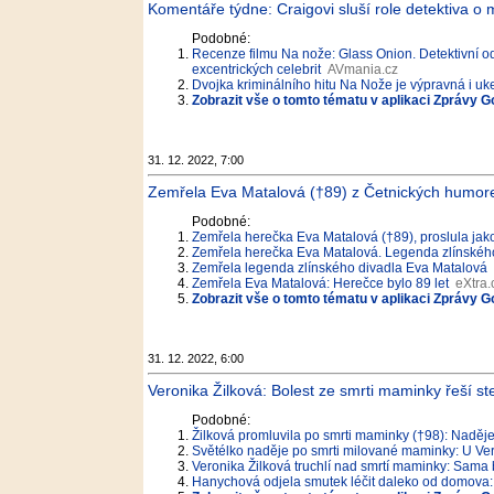
Komentáře týdne: Craigovi sluší role detektiva 
Podobné:
Recenze filmu Na nože: Glass Onion. Detektivní odl
excentrických celebrit
AVmania.cz
Dvojka kriminálního hitu Na Nože je výpravná i uk
Zobrazit vše o tomto tématu v aplikaci Zprávy G
31. 12. 2022, 7:00
Zemřela Eva Matalová (†89) z Četnických humore
Podobné:
Zemřela herečka Eva Matalová (†89), proslula jak
Zemřela herečka Eva Matalová. Legenda zlínského
Zemřela legenda zlínského divadla Eva Matalová
Zemřela Eva Matalová: Herečce bylo 89 let
eXtra.
Zobrazit vše o tomto tématu v aplikaci Zprávy G
31. 12. 2022, 6:00
Veronika Žilková: Bolest ze smrti maminky řeší ste
Podobné:
Žilková promluvila po smrti maminky (†98): Naděj
Světélko naděje po smrti milované maminky: U Vero
Veronika Žilková truchlí nad smrtí maminky: Sama b
Hanychová odjela smutek léčit daleko od domova: S