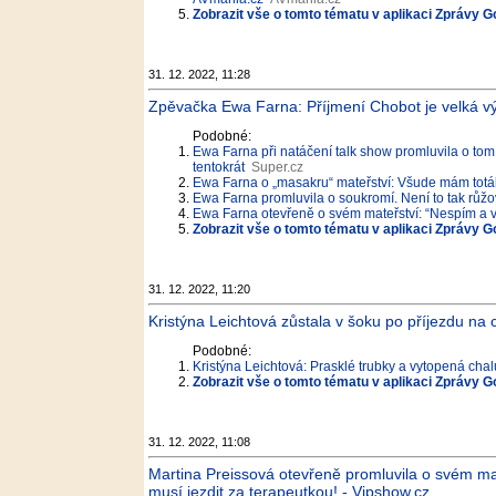
Zobrazit vše o tomto tématu v aplikaci Zprávy G
31. 12. 2022, 11:28
Zpěvačka Ewa Farna: Příjmení Chobot je velká v
Podobné:
Ewa Farna při natáčení talk show promluvila o tom, 
tentokrát
Super.cz
Ewa Farna o „masakru“ mateřství: Všude mám totáln
Ewa Farna promluvila o soukromí. Není to tak rů
Ewa Farna otevřeně o svém mateřství: “Nespím a v
Zobrazit vše o tomto tématu v aplikaci Zprávy G
31. 12. 2022, 11:20
Kristýna Leichtová zůstala v šoku po příjezdu na
Podobné:
Kristýna Leichtová: Prasklé trubky a vytopená cha
Zobrazit vše o tomto tématu v aplikaci Zprávy G
31. 12. 2022, 11:08
Martina Preissová otevřeně promluvila o svém manž
musí jezdit za terapeutkou! - Vipshow.cz