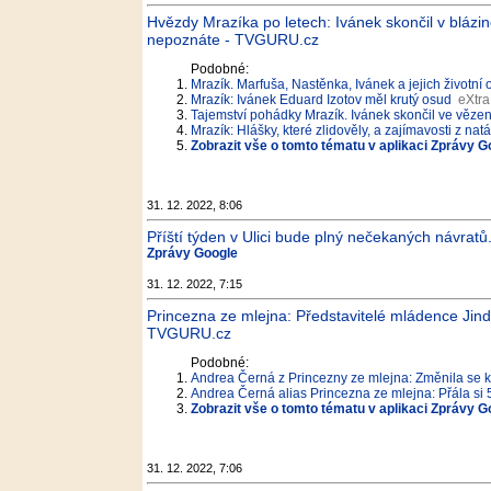
Hvězdy Mrazíka po letech: Ivánek skončil v blázin
nepoznáte - TVGURU.cz
Podobné:
Mrazík. Marfuša, Nastěnka, Ivánek a jejich životní
Mrazík: Ivánek Eduard Izotov měl krutý osud
eXtra
Tajemství pohádky Mrazík. Ivánek skončil ve vězen
Mrazík: Hlášky, které zlidověly, a zajímavosti z nat
Zobrazit vše o tomto tématu v aplikaci Zprávy G
31. 12. 2022, 8:06
Příští týden v Ulici bude plný nečekaných návratů..
Zprávy Google
31. 12. 2022, 7:15
Princezna ze mlejna: Představitelé mládence Jindř
TVGURU.cz
Podobné:
Andrea Černá z Princezny ze mlejna: Změnila se 
Andrea Černá alias Princezna ze mlejna: Přála si 5
Zobrazit vše o tomto tématu v aplikaci Zprávy G
31. 12. 2022, 7:06