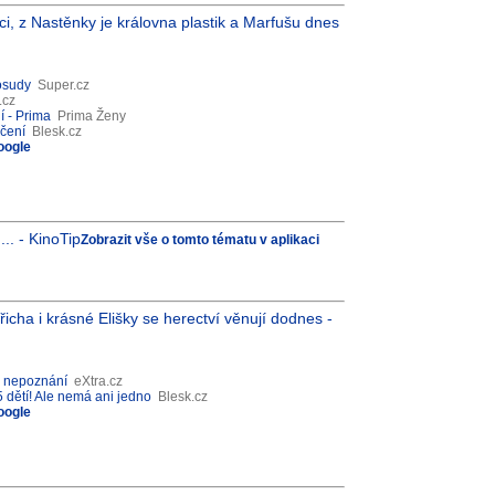
ci, z Nastěnky je královna plastik a Marfušu dnes
 osudy
Super.cz
.cz
í - Prima
Prima Ženy
áčení
Blesk.cz
oogle
.. - KinoTip
Zobrazit vše o tomto tématu v aplikaci
icha i krásné Elišky se herectví věnují dodnes -
k nepoznání
eXtra.cz
 dětí! Ale nemá ani jedno
Blesk.cz
oogle