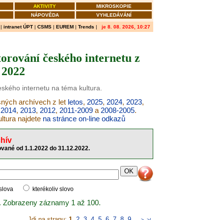
AKTIVITY
MIKROSKOPIE
NÁPOVĚDA
VYHLEDÁVÁNÍ
|
intranet ÚPT
|
CSMS
|
EUREM
|
Trends
|
je 8. 08. 2026, 10:27
orování českého internetu z
 2022
eského internetu na téma kultura.
ušných archívech z let
letos
,
2025
,
2024
,
2023
,
,
2014
,
2013
,
2012
,
2011-2009
a
2008-2005
.
ltura najdete
na stránce on-line odkazů
hív
ované od 1.1.2022 do 31.12.2022.
 slova
kterékoliv slovo
. Zobrazeny záznamy 1 až 100.
Jdi na stranu:
1
,
2
,
3
,
4
,
5
,
6
,
7
,
8
,
9
..
>
>|