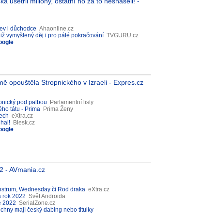
 ušetřil miliony, ostatní ho za to nesnášeli! -
kev i důchodce
Ahaonline.cz
již vymyšlený děj i pro páté pokračování
TVGURU.cz
oogle
ámě opouštěla Stropnického v Izraeli - Expres.cz
ropnický pod palbou
Parlamentní listy
ého tátu - Prima
Prima Ženy
tech
eXtra.cz
hal!
Blesk.cz
oogle
22 - AVmania.cz
onstrum, Wednesday či Rod draka
eXtra.cz
a rok 2022
Svět Androida
ce 2022
SerialZone.cz
echny mají český dabing nebo titulky –