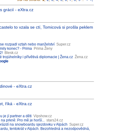
 grácií - eXtra.cz
astelo to vzala se ctí, Tomicová si prošla peklem
 se rozpadl vztah nebo manželství
Super.cz
mily konec? - Prima
Prima Ženy
2!
Blesk.cz
trojúhelníky i přívětivá diplomacie | Žena.cz
Žena.cz
oogle
dinové - eXtra.cz
 říká - eXtra.cz
je jí partner a děti
Vipshow.cz
na prkně: Pro mě je horší...
stars24.cz
brázdí na snowboardu sjezdovku v Alpách
Super.cz
ardu, tentokrát v Alpách. Bezohledná a nezodpovědná,