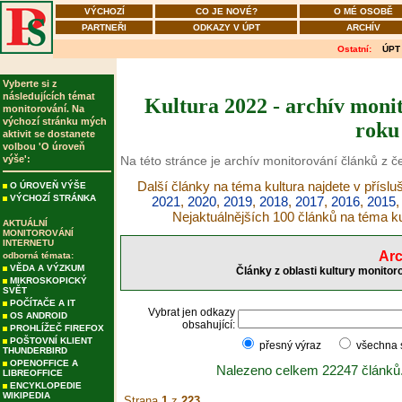
VÝCHOZÍ
CO JE NOVÉ?
O MÉ OSOBĚ
PARTNEŘI
ODKAZY V ÚPT
ARCHÍV
Ostatní:
ÚPT
Vyberte si z
následujících témat
Kultura 2022 - archív monit
monitorování. Na
výchozí stránku mých
roku
aktivit se dostanete
volbou 'O úroveň
výše':
Na této stránce je archív monitorování článků z č
Další články na téma kultura najdete v přísl
O ÚROVEŇ VÝŠE
VÝCHOZÍ STRÁNKA
2021
,
2020
,
2019
,
2018
,
2017
,
2016
,
2015
Nejaktuálnějších 100 článků na téma ku
AKTUÁLNÍ
MONITOROVÁNÍ
INTERNETU
Arc
odborná témata:
VĚDA A VÝZKUM
Články z oblasti kultury monitor
MIKROSKOPICKÝ
SVĚT
POČÍTAČE A IT
Vybrat jen odkazy
OS ANDROID
obsahující:
PROHLÍŽEČ FIREFOX
POŠTOVNÍ KLIENT
přesný výraz
všechna
THUNDERBIRD
OPENOFFICE A
Nalezeno celkem 22247 článků
LIBREOFFICE
ENCYKLOPEDIE
WIKIPEDIA
Strana
1
z
223