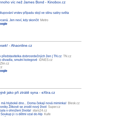
o mnoho víc než James Bond - Kinobox.cz
upování vrstev případu stojí ve stínu satiry světa
ecaná. Jen neví, kdy skončit
Metro
oogle
sek! - Ahaonline.cz
o představitelka dobrosrdečných žen | TN.cz
TN.cz
 divadla, smutní kolegové
iDNES.cz
Zlin.cz
cz
oogle
jně jako při ztrátě syna - eXtra.cz
e má hluboké dno... Doma čekají nová miminka!
Blesk.cz
niky Žilkové se zrodil nový život
Super.cz
yla v ohrožení života!
stars24.cz
oukup ji i s dětmi vzal do Alp
Kafe