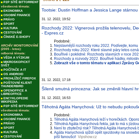
P2P SÍTĚ BITTORRENT
všeobecná témata:
Tootsie: Dustin Hoffman a Jessica Lange stárnou s
EKONOMIKA
OSOBNÍ FINANCE
31. 12. 2022, 19:52
PRÁVO
SPORT
Rozchody 2022: Vignerová prožila telenovelu, Dec
KULTURA
- Expres.cz
CESTOVÁNÍ
ČÍNSKÉ E-SHOPY
Podobné:
Nejslavnější rozchody roku 2022. Podívejte, komu
ARCHÍV MONITOROVÁNÍ
(2005 - letos):
Rozchody roku 2022: Které slavné páry letos ozná
odborná témata:
Bouřlivé i poklidné: Rozchody slavných v roce 202
VĚDA A VÝZKUM
Rozchody a rozvody 2022. Bouřlivé hádky, milostné 
MIKROSKOPICKÝ
Zobrazit vše o tomto tématu v aplikaci Zprávy G
SVĚT
POČÍTAČE A IT
OS ANDROID
PROHLÍŽEČ FIREFOX
31. 12. 2022, 17:18
POŠTOVNÍ KLIENT
THUNDERBIRD
Šíleně smutná princezna: Jak se změnili hlavní hr
OPENOFFICE A
LIBREOFFICE
31. 12. 2022, 16:53
ENCYKLOPEDIE
WIKIPEDIA
P2P SÍTĚ BITTORRENT
Těhotná Agáta Hanychová: Už to nebudu pokoušet,
všeobecná témata:
EKONOMIKA
Podobné:
OSOBNÍ FINANCE
Těhotná Agáta Hanychová leží v horečkách. Oporou 
PRÁVO
Těhotná Agáta Hanychová řekla, jak to má s jízdou 
SPORT
Není to zbytečný risk? Těhotná Agáta Hanychová 
KULTURA
Agáta Hanychová sjíždí opět sjezdovky na snowbo
CESTOVÁNÍ
píší fanoušci!
Vipshow.cz