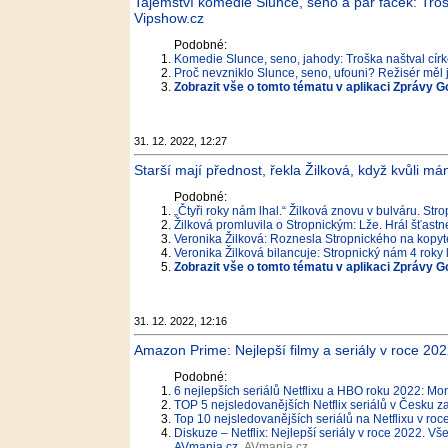
Tajemství komedie Slunce, seno a pár facek: Troška
Vipshow.cz
Podobné:
Komedie Slunce, seno, jahody: Troška naštval cír
Proč nevzniklo Slunce, seno, ufouni? Režisér měl 
Zobrazit vše o tomto tématu v aplikaci Zprávy G
31. 12. 2022, 12:27
Starší mají přednost, řekla Žilková, když kvůli m
Podobné:
„Čtyři roky nám lhal.“ Žilková znovu v bulváru. St
Žilková promluvila o Stropnickým: Lže. Hrál šťastn
Veronika Žilková: Roznesla Stropnického na kopy
Veronika Žilková bilancuje: Stropnický nám 4 roky l
Zobrazit vše o tomto tématu v aplikaci Zprávy G
31. 12. 2022, 12:16
Amazon Prime: Nejlepší filmy a seriály v roce 20
Podobné:
6 nejlepších seriálů Netflixu a HBO roku 2022: M
TOP 5 nejsledovanějších Netflix seriálů v Česku z
Top 10 nejsledovanějších seriálů na Netflixu v ro
Diskuze – Netflix: Nejlepší seriály v roce 2022. Vš
AVmania.cz
AVmania.cz