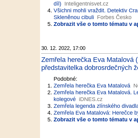
díl)
Inteligentnisvet.cz
Všichni mohli vraždit. Detektiv Cr
Skleněnou cibuli
Forbes Česko
Zobrazit vše o tomto tématu v a
30. 12. 2022, 17:00
Zemřela herečka Eva Matalová (†
představitelka dobrosrdečných ž
Podobné:
Zemřela herečka Eva Matalová
N
Zemřela herečka Eva Matalová. Le
kolegové
iDNES.cz
Zemřela legenda zlínského divadl
Zemřela Eva Matalová: Herečce by
Zobrazit vše o tomto tématu v a