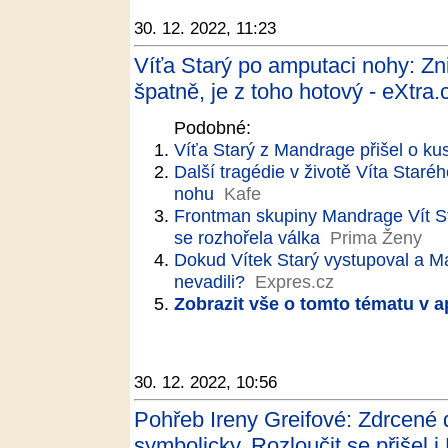
30. 12. 2022, 11:23
Víťa Starý po amputaci nohy: Zn
špatně, je z toho hotový - eXtra.
Podobné:
Víťa Starý z Mandrage přišel o ku
Další tragédie v životě Víta Staré
nohu
Kafe
Frontman skupiny Mandrage Vít Sta
se rozhořela válka
Prima Ženy
Dokud Vítek Starý vystupoval a M
nevadili?
Expres.cz
Zobrazit vše o tomto tématu v a
30. 12. 2022, 10:56
Pohřeb Ireny Greifové: Zdrcené d
symbolicky. Rozloučit se přišel 