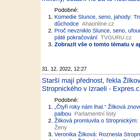
Podobné:
Komedie Slunce, seno, jahody: Tro
důchodce
Ahaonline.cz
Proč nevzniklo Slunce, seno, ufoun
páté pokračování
TVGURU.cz
Zobrazit vše o tomto tématu v a
31. 12. 2022, 12:27
Starší mají přednost, řekla Žilk
Stropnického v Izraeli - Expres.c
Podobné:
„Čtyři roky nám lhal.“ Žilková zno
palbou
Parlamentní listy
Žilková promluvila o Stropnickým: 
Ženy
Veronika Žilková: Roznesla Strop