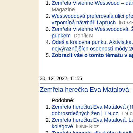
Zemřela Vivienne Westwood – dám
Magazine
Westwoodová preferovala ulici pře
vzpomíná návrhář Ťapťuch
iROZ
Zemřela Vivienne Westwoodová. Ž
punkem
Deník N
Odešla královna punku. Aktivistka
nejvýraznějších osobností módy 20.
Zobrazit vše o tomto tématu v a
30. 12. 2022, 11:55
Zemřela herečka Eva Matalová -
Podobné:
Zemřela herečka Eva Matalová (†89
dobrosrdečných žen | TN.cz
TN.c
Zemřela herečka Eva Matalová. Le
kolegové
iDNES.cz
Zemřela legenda zlínského divadl