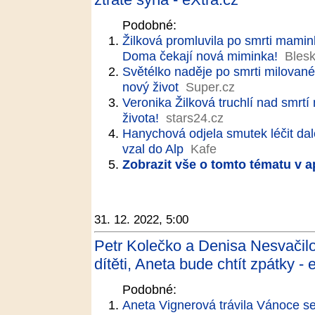
Podobné:
Žilková promluvila po smrti mamin
Doma čekají nová miminka!
Blesk
Světélko naděje po smrti milované
nový život
Super.cz
Veronika Žilková truchlí nad smrt
života!
stars24.cz
Hanychová odjela smutek léčit dal
vzal do Alp
Kafe
Zobrazit vše o tomto tématu v a
31. 12. 2022, 5:00
Petr Kolečko a Denisa Nesvačil
dítěti, Aneta bude chtít zpátky - 
Podobné:
Aneta Vignerová trávila Vánoce 