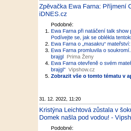
Zpěvačka Ewa Farna: Příjmení Ch
iDNES.cz
Podobné:
Ewa Farna při natáčení talk show p
Podívejte se, jak se oblékla tentok
Ewa Farna o „masakru“ mateřství: 
Ewa Farna promluvila o soukromí
brajgl
Prima Ženy
Ewa Farna otevřeně o svém mateřs
brajgl”
Vipshow.cz
Zobrazit vše o tomto tématu v a
31. 12. 2022, 11:20
Kristýna Leichtová zůstala v šok
Domek našla pod vodou! - Vips
Podobné: