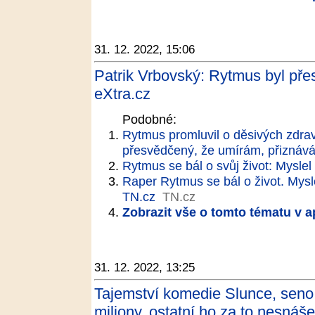
31. 12. 2022, 15:06
Patrik Vrbovský: Rytmus byl pře
eXtra.cz
Podobné:
Rytmus promluvil o děsivých zdra
přesvědčený, že umírám, přiznáv
Rytmus se bál o svůj život: Myslel 
Raper Rytmus se bál o život. Myslel
TN.cz
TN.cz
Zobrazit vše o tomto tématu v a
31. 12. 2022, 13:25
Tajemství komedie Slunce, seno a
miliony, ostatní ho za to nesnáše