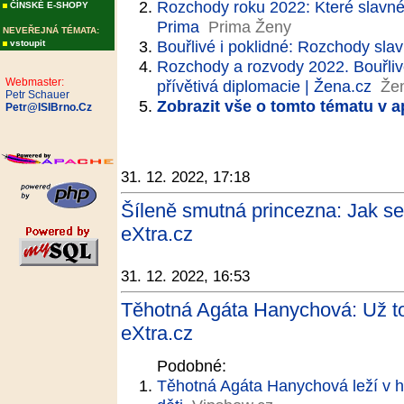
Rozchody roku 2022: Které slavné
ČÍNSKÉ E-SHOPY
Prima
Prima Ženy
NEVEŘEJNÁ TÉMATA:
Bouřlivé i poklidné: Rozchody sla
vstoupit
Rozchody a rozvody 2022. Bouřlivé
Webmaster:
přívětivá diplomacie | Žena.cz
Že
Petr Schauer
Zobrazit vše o tomto tématu v a
Petr@ISIBrno.Cz
31. 12. 2022, 17:18
Šíleně smutná princezna: Jak se 
eXtra.cz
31. 12. 2022, 16:53
Těhotná Agáta Hanychová: Už to
eXtra.cz
Podobné:
Těhotná Agáta Hanychová leží v ho