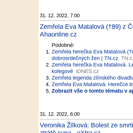
31. 12. 2022, 7:00
Zemřela Eva Matalová (†89) z Č
Ahaonline.cz
Podobné:
Zemřela herečka Eva Matalová (†89
dobrosrdečných žen | TN.cz
TN.c
Zemřela herečka Eva Matalová. Le
kolegové
iDNES.cz
Zemřela legenda zlínského divadl
Zemřela Eva Matalová: Herečce by
Zobrazit vše o tomto tématu v a
31. 12. 2022, 6:00
Veronika Žilková: Bolest ze smrt
ztrátě syna - eXtra.cz