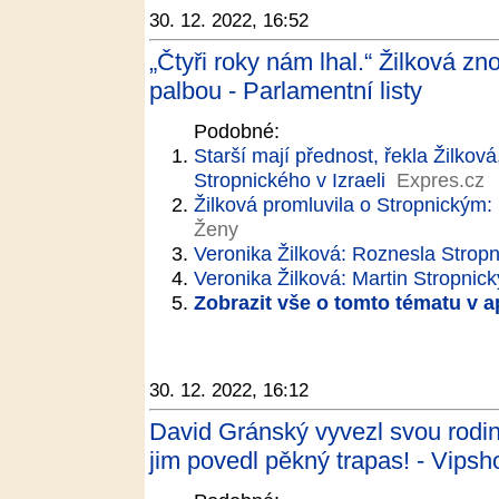
30. 12. 2022, 16:52
„Čtyři roky nám lhal.“ Žilková zn
palbou - Parlamentní listy
Podobné:
Starší mají přednost, řekla Žilkov
Stropnického v Izraeli
Expres.cz
Žilková promluvila o Stropnickým: 
Ženy
Veronika Žilková: Roznesla Strop
Veronika Žilková: Martin Stropnick
Zobrazit vše o tomto tématu v a
30. 12. 2022, 16:12
David Gránský vyvezl svou rodin
jim povedl pěkný trapas! - Vipsh