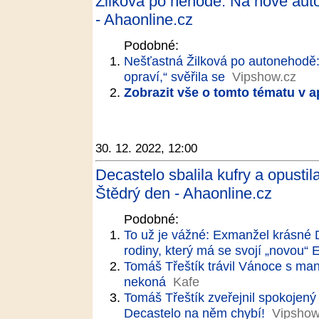
Žilková po nehodě: Na nové aut
- Ahaonline.cz
Podobné:
Nešťastná Žilková po autonehodě
opraví,“ svěřila se
Vipshow.cz
Zobrazit vše o tomto tématu v a
30. 12. 2022, 12:00
Decastelo sbalila kufry a opusti
Štědrý den - Ahaonline.cz
Podobné:
To už je vážné: Exmanžel krásné D
rodiny, který má se svojí „novou“ 
Tomáš Třeštík trávil Vánoce s man
nekoná
Kafe
Tomáš Třeštík zveřejnil spokojen
Decastelo na něm chybí!
Vipshow