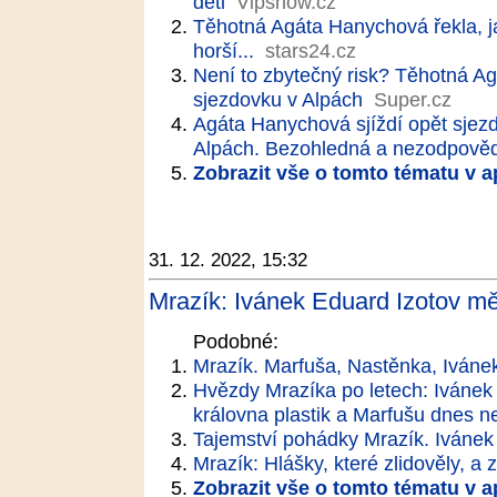
děti
Vipshow.cz
Těhotná Agáta Hanychová řekla, ja
horší...
stars24.cz
Není to zbytečný risk? Těhotná 
sjezdovku v Alpách
Super.cz
Agáta Hanychová sjíždí opět sjez
Alpách. Bezohledná a nezodpovědn
Zobrazit vše o tomto tématu v a
31. 12. 2022, 15:32
Mrazík: Ivánek Eduard Izotov měl
Podobné:
Mrazík. Marfuša, Nastěnka, Ivánek 
Hvězdy Mrazíka po letech: Ivánek s
královna plastik a Marfušu dnes 
Tajemství pohádky Mrazík. Ivánek 
Mrazík: Hlášky, které zlidověly, a 
Zobrazit vše o tomto tématu v a