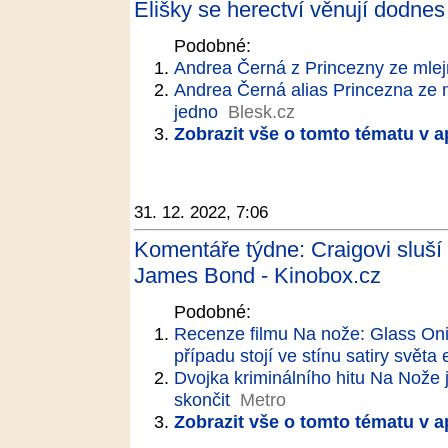
Elišky se herectví věnují dodn
Podobné:
Andrea Černá z Princezny ze mlej
Andrea Černá alias Princezna ze ml
jedno
Blesk.cz
Zobrazit vše o tomto tématu v a
31. 12. 2022, 7:06
Komentáře týdne: Craigovi sluší 
James Bond - Kinobox.cz
Podobné:
Recenze filmu Na nože: Glass Onio
případu stojí ve stínu satiry světa 
Dvojka kriminálního hitu Na Nože 
skončit
Metro
Zobrazit vše o tomto tématu v a