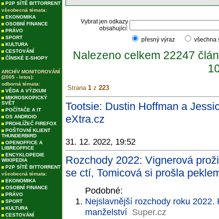
P2P SÍTĚ BITTORRENT
všeobecná témata:
EKONOMIKA
Vybrat jen odkazy
OSOBNÍ FINANCE
obsahující:
PRÁVO
SPORT
přesný výraz
všechna
KULTURA
CESTOVÁNÍ
Nalezeno celkem 22247 člán
ČÍNSKÉ E-SHOPY
10
ARCHÍV MONITOROVÁNÍ
(2005 - letos):
odborná témata:
Strana
1
z
223
VĚDA A VÝZKUM
MIKROSKOPICKÝ
SVĚT
Tootsie: Dustin Hoffman a Jessic
POČÍTAČE A IT
eXtra.cz
OS ANDROID
PROHLÍŽEČ FIREFOX
POŠTOVNÍ KLIENT
THUNDERBIRD
31. 12. 2022, 19:52
OPENOFFICE A
LIBREOFFICE
ENCYKLOPEDIE
Rozchody 2022: Vignerová prožil
WIKIPEDIA
P2P SÍTĚ BITTORRENT
se ctí, Tomicová si prošla pekle
všeobecná témata:
EKONOMIKA
OSOBNÍ FINANCE
Podobné:
PRÁVO
Nejslavnější rozchody roku 2022. 
SPORT
KULTURA
manželství
Super.cz
CESTOVÁNÍ