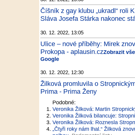
Číšník z gay klubu „ukradl“ roli 
Sláva Josefa Stárka nakonec st
30. 12. 2022, 13:05
Ulice – nové příběhy: Mirek zno
Prokopa - aplausin.cz
Zobrazit vše
Google
30. 12. 2022, 12:30
Žilková promluvila o Stropnickým
Prima - Prima Ženy
Podobné:
Veronika Žilková: Martin Stropnick
Veronika Žilková bilancuje: Stropn
Veronika Žilková: Roznesla Strop
„Čtyři roky nám lhal.“ Žilková zno