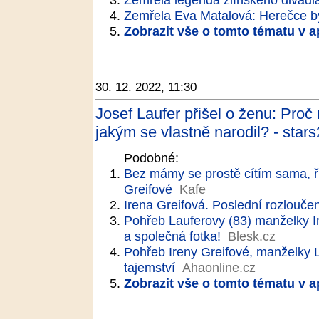
Zemřela Eva Matalová: Herečce by
Zobrazit vše o tomto tématu v a
30. 12. 2022, 11:30
Josef Laufer přišel o ženu: Proč 
jakým se vlastně narodil? - star
Podobné:
Bez mámy se prostě cítím sama, ří
Greifové
Kafe
Irena Greifová. Poslední rozloučen
Pohřeb Lauferovy (83) manželky I
a společná fotka!
Blesk.cz
Pohřeb Ireny Greifové, manželky L
tajemství
Ahaonline.cz
Zobrazit vše o tomto tématu v a