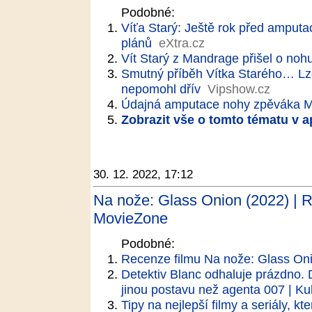
Podobné:
Víťa Starý: Ještě rok před amputa
plánů
eXtra.cz
Vít Starý z Mandrage přišel o nohu
Smutný příběh Vítka Starého… Lz
nepomohl dřív
Vipshow.cz
Údajná amputace nohy zpěváka M
Zobrazit vše o tomto tématu v a
30. 12. 2022, 17:12
Na nože: Glass Onion (2022) | 
MovieZone
Podobné:
Recenze filmu Na nože: Glass Oni
Detektiv Blanc odhaluje prázdno. 
jinou postavu než agenta 007 | Ku
Tipy na nejlepší filmy a seriály, kt