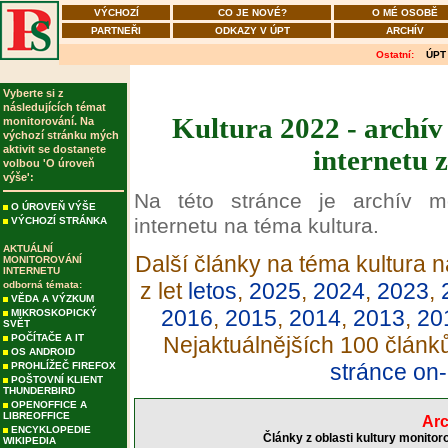
VÝCHOZÍ
CO JE NOVÉ?
O MÉ OSOBĚ
PARTNEŘI
ODKAZY V ÚPT
ARCHÍV
Ostatní:
ÚPT
Vyberte si z
následujících témat
Kultura 2022 - archív
monitorování. Na
výchozí stránku mých
aktivit se dostanete
internetu 
volbou 'O úroveň
výše':
Na této stránce je archív m
O ÚROVEŇ VÝŠE
internetu na téma kultura.
VÝCHOZÍ STRÁNKA
AKTUÁLNÍ
Další články na téma kultura n
MONITOROVÁNÍ
INTERNETU
z let
letos
,
2025
,
2024
,
2023
,
odborná témata:
VĚDA A VÝZKUM
2016
,
2015
,
2014
,
2013
,
20
MIKROSKOPICKÝ
SVĚT
POČÍTAČE A IT
Nejaktuálnějších 100 článk
OS ANDROID
stránce on-
PROHLÍŽEČ FIREFOX
POŠTOVNÍ KLIENT
THUNDERBIRD
OPENOFFICE A
LIBREOFFICE
Arc
ENCYKLOPEDIE
Články z oblasti kultury monitor
WIKIPEDIA