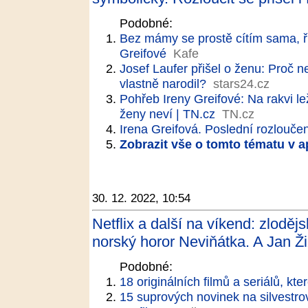
Podobné:
Bez mámy se prostě cítím sama, ří
Greifové
Kafe
Josef Laufer přišel o ženu: Proč n
vlastně narodil?
stars24.cz
Pohřeb Ireny Greifové: Na rakvi le
ženy neví | TN.cz
TN.cz
Irena Greifová. Poslední rozloučen
Zobrazit vše o tomto tématu v a
30. 12. 2022, 10:54
Netflix a další na víkend: zloděj
norský horor Neviňátka. A Jan Ž
Podobné:
18 originálních filmů a seriálů, kte
15 suprových novinek na silvestro