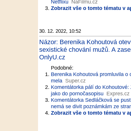
Netflixu
NaFilmu.cz
Zobrazit vše o tomto tématu v a
30. 12. 2022, 10:52
Názor: Berenika Kohoutová otev
sexistické chování mužů. A zase
OnlyU.cz
Podobné:
Berenika Kohoutová promluvila o o
mela
Super.cz
Komentátorka pálí do Kohoutové: Ž
jako do pornočasopisu
Expres.cz
Komentátorka Sedláčková se pusti
nemá se divit poznámkám ze str
Zobrazit vše o tomto tématu v a