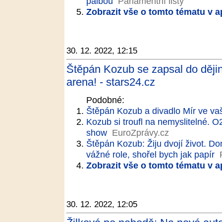
palbou
Parlamentní listy
Zobrazit vše o tomto tématu v a
30. 12. 2022, 12:15
Štěpán Kozub se zapsal do dějin
arena! - stars24.cz
Podobné:
Štěpán Kozub a divadlo Mír ve v
Kozub si troufl na nemyslitelné. 
show
EuroZprávy.cz
Štěpán Kozub: Žiju dvojí život. D
vážné role, shořel bych jak papír
Zobrazit vše o tomto tématu v a
30. 12. 2022, 12:05