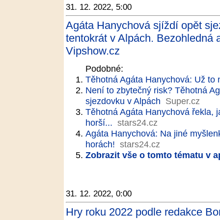
31. 12. 2022, 5:00
Agáta Hanychová sjíždí opět sj
tentokrát v Alpách. Bezohledná 
Vipshow.cz
Podobné:
Těhotná Agáta Hanychová: Už to 
Není to zbytečný risk? Těhotná 
sjezdovku v Alpách
Super.cz
Těhotná Agáta Hanychová řekla, ja
horší...
stars24.cz
Agáta Hanychová: Na jiné myšlen
horách!
stars24.cz
Zobrazit vše o tomto tématu v a
31. 12. 2022, 0:00
Hry roku 2022 podle redakce B