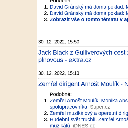
Podobné:
David Gránský má doma poklad: M
David Gránský má doma poklad: M
Zobrazit vše o tomto tématu v a
30. 12. 2022, 15:50
Jack Black z Gulliverových cest
plnovous - eXtra.cz
30. 12. 2022, 15:13
Zemřel dirigent Arnošt Moulík - 
Podobné:
Zemřel Arnošt Moulík. Monika Abso
spolupracovníka
Super.cz
Zemřel muzikálový a operetní dirig
Hudební svět truchlí. Zemřel Arno
muzikálů
iDNES.cz