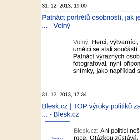
31. 12. 2013, 19:00
Patnáct portrétů osobností, jak j
... - Volný
Volný:
Herci, výtvarníci,
umělci se stali součástí 
Patnáct výrazných osobn
fotografoval, nyní připo
snímky, jako například s
31. 12. 2013, 17:34
Blesk.cz | TOP výroky politiků 
... - Blesk.cz
Blesk.cz:
Ani politici ne
roce. Otázkou zůstává, z
Blesk.cz