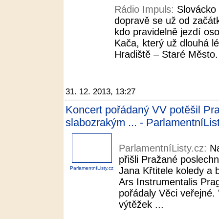
Rádio Impuls:
Slovácko 
dopravě se už od začátk
kdo pravidelně jezdí o
Kača, který už dlouhá l
Hradiště – Staré Město.
31. 12. 2013, 13:27
Koncert pořádaný VV potěšil Pr
slabozrakým ... - ParlamentníLis
ParlamentníListy.cz:
N
přišli Pražané poslech
ParlamentníListy.cz
Jana Křtitele koledy a
Ars Instrumentalis Pra
pořádaly Věci veřejné.
výtěžek ...