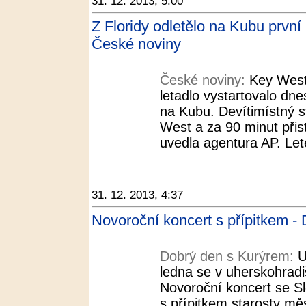
31. 12. 2013, 5:00
Z Floridy odletělo na Kubu první 
České noviny
České noviny:
Key West
letadlo vystartovalo dne
na Kubu. Devítimístný st
West a za 90 minut přis
uvedla agentura AP. Lete
31. 12. 2013, 4:37
Novoroční koncert s přípitkem -
Dobrý den s Kurýrem:
U
ledna se v uherskohradi
Novoroční koncert se 
s přípitkem starosty mě