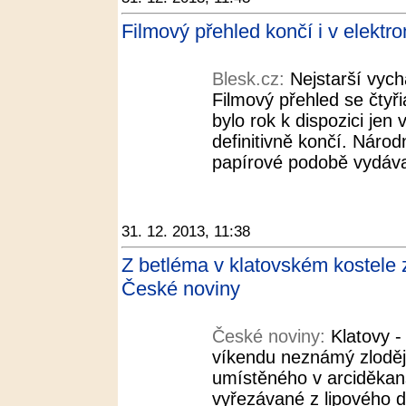
Filmový přehled končí i v elektr
Blesk.cz:
Nejstarší vych
Filmový přehled se čtyři
bylo rok k dispozici jen
definitivně končí. Národ
papírové podobě vydával
31. 12. 2013, 11:38
Z betléma v klatovském kostele zm
České noviny
České noviny:
Klatovy - 
víkendu neznámý zloděj
umístěného v arciděkan
vyřezávané z lipového d