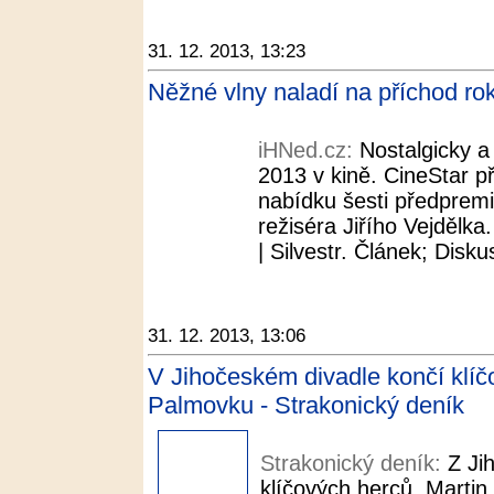
31. 12. 2013, 13:23
Něžné vlny naladí na příchod ro
iHNed.cz:
Nostalgicky a
2013 v kině. CineStar p
nabídku šesti předpremi
režiséra Jiřího Vejdělka
| Silvestr. Článek; Disku
31. 12. 2013, 13:06
V Jihočeském divadle končí klíč
Palmovku - Strakonický deník
Strakonický deník:
Z Ji
klíčových herců. Martin