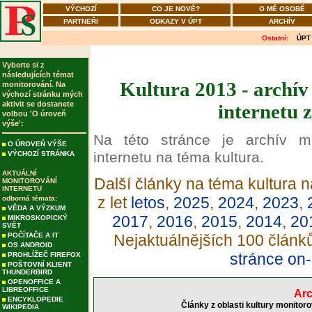
VÝCHOZÍ
CO JE NOVÉ?
O MÉ OSOBĚ
PARTNEŘI
ODKAZY V ÚPT
ARCHÍV
Ostatní:
ÚPT
Vyberte si z
následujících témat
Kultura 2013 - archív
monitorování. Na
výchozí stránku mých
aktivit se dostanete
internetu 
volbou 'O úroveň
výše':
Na této stránce je archív m
O ÚROVEŇ VÝŠE
internetu na téma kultura.
VÝCHOZÍ STRÁNKA
AKTUÁLNÍ
Další články na téma kultura n
MONITOROVÁNÍ
INTERNETU
z let
letos
,
2025
,
2024
,
2023
,
odborná témata:
VĚDA A VÝZKUM
2017
,
2016
,
2015
,
2014
,
20
MIKROSKOPICKÝ
SVĚT
POČÍTAČE A IT
Nejaktuálnějších 100 článk
OS ANDROID
stránce on-
PROHLÍŽEČ FIREFOX
POŠTOVNÍ KLIENT
THUNDERBIRD
OPENOFFICE A
LIBREOFFICE
Arc
ENCYKLOPEDIE
Články z oblasti kultury monitor
WIKIPEDIA