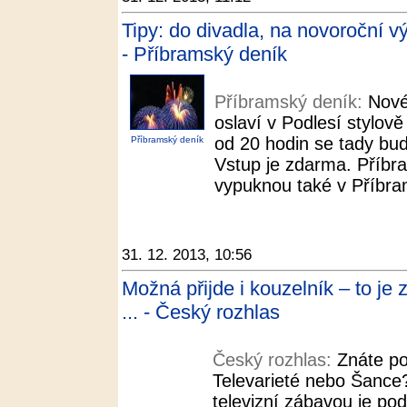
Tipy: do divadla, na novoroční vý
- Příbramský deník
Příbramský deník:
Nové
oslaví v Podlesí stylo
od 20 hodin se tady bude
Příbramský deník
Vstup je zdarma. Příbra
vypuknou také v Příbrami
31. 12. 2013, 10:56
Možná přijde i kouzelník – to je 
... - Český rozhlas
Český rozhlas:
Znáte po
Televarieté nebo Šance?
televizní zábavou je po