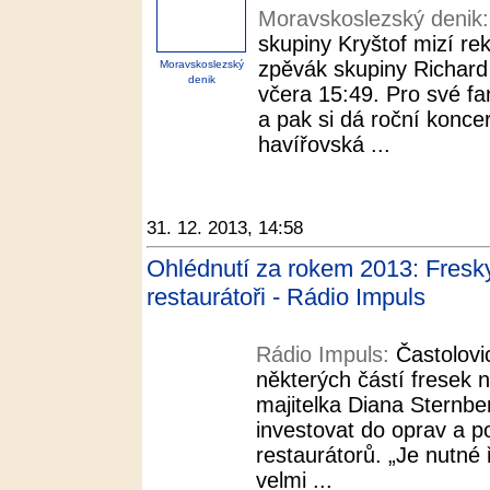
Moravskoslezský denik
skupiny Kryštof mizí 
zpěvák skupiny Richard 
Moravskoslezský
denik
včera 15:49. Pro své fa
a pak si dá roční konce
havířovská ...
31. 12. 2013, 14:58
Ohlédnutí za rokem 2013: Fresky 
restaurátoři - Rádio Impuls
Rádio Impuls:
Častolovi
některých částí fresek
majitelka Diana Sternbe
investovat do oprav a p
restaurátorů. „Je nutné 
velmi ...