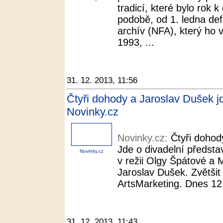
tradicí, které bylo rok k
podobě, od 1. ledna defi
archív (NFA), který ho 
1993, ...
31. 12. 2013, 11:56
Čtyři dohody a Jaroslav Dušek jd
Novinky.cz
Novinky.cz:
Čtyři dohod
Jde o divadelní předst
Novinky.cz
v režii Olgy Špátové a 
Jaroslav Dušek. Zvětši
ArtsMarketing. Dnes 12:
31. 12. 2013, 11:43