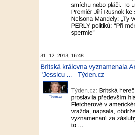
smíchu nebo pláči. To 
Premiér Jiří Rusnok ke 
Nelsona Mandely: „Ty vo
PERLY politiků: "Při mé
spermie"
31. 12. 2013, 16:48
Britská královna vyznamenala A
"Jessicu ... - Týden.cz
Týden.cz:
Britská here
proslavila především hla
Týden.cz
Fletcherové v americkém
vražda, napsala, obdrže
vyznamenání za zásluhy 
to ...