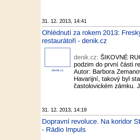
31. 12. 2013, 14:41
Ohlédnutí za rokem 2013: Fresky 
restaurátoři - denik.cz
denik.cz:
ŠIKOVNÉ RUČIČ
podzim do první části r
Autor: Barbora Zemanov
denik.cz
Havarijní, takový byl st
častolovickém zámku. Je
31. 12. 2013, 14:19
Dopravní revoluce. Na koridor St
- Rádio Impuls