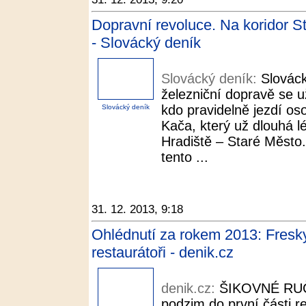
Dopravní revoluce. Na koridor St
- Slovácký deník
Slovácký deník:
Slovác
železniční dopravě se už
kdo pravidelně jezdí o
Slovácký deník
Kača, který už dlouhá l
Hradiště – Staré Město
tento ...
31. 12. 2013, 9:18
Ohlédnutí za rokem 2013: Fresky 
restaurátoři - denik.cz
denik.cz:
ŠIKOVNÉ RUČIČ
podzim do první části r