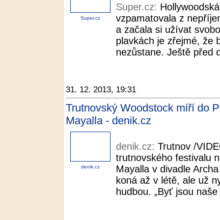
Super.cz:
Hollywoodská
vzpamatovala z nepříj
Super.cz
a začala si užívat svobod
plavkách je zřejmé, že b
nezůstane. Ještě před d
31. 12. 2013, 19:31
Trutnovský Woodstock míří do P
Mayalla - denik.cz
denik.cz:
Trutnov /VIDE
trutnovského festivalu 
Mayalla v divadle Archa
denik.cz
koná až v létě, ale už n
hudbou. „Byť jsou naše 