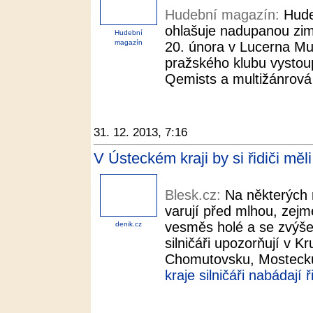
Hudební magazín:
Hude
ohlašuje nadupanou zim
Hudební
magazín
20. února v Lucerna Mu
pražského klubu vystoup
Qemists a multižánrová 
31. 12. 2013, 7:16
V Ústeckém kraji by si řidiči měl
Blesk.cz:
Na některých 
varují před mlhou, zejmé
vesměs holé a se zvýše
denik.cz
silničáři upozorňují v K
Chomutovsku, Mostecku
kraje silničáři nabádají 