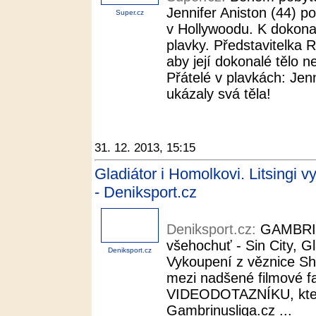
Jennifer Aniston (44) po
Super.cz
v Hollywoodu. K dokonal
plavky. Představitelka 
aby její dokonalé tělo ne
Přátelé v plavkách: Jen
ukázaly svá těla!
31. 12. 2013, 15:15
Gladiátor i Homolkovi. Litsingi v
- Deniksport.cz
Deniksport.cz:
GAMBRIN
všehochuť - Sin City, G
Deniksport.cz
Vykoupení z věznice Sha
mezi nadšené filmové fan
VIDEODOTAZNÍKU, kter
Gambrinusliga.cz ...