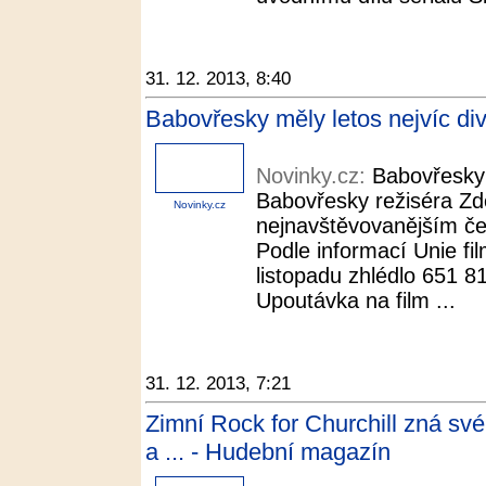
31. 12. 2013, 8:40
Babovřesky měly letos nejvíc di
Novinky.cz:
Babovřesky 
Babovřesky režiséra Zd
Novinky.cz
nejnavštěvovanějším če
Podle informací Unie fil
listopadu zhlédlo 651 8
Upoutávka na film ...
31. 12. 2013, 7:21
Zimní Rock for Churchill zná sv
a ... - Hudební magazín