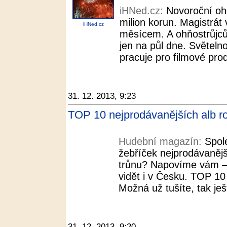
iHNed.cz:
Novoroční oh
milion korun. Magistrát
iHNed.cz
měsícem. A ohňostrůjcům
jen na půl dne. Světelno
pracuje pro filmové prod
31. 12. 2013, 9:23
TOP 10 nejprodávanějších alb r
Hudební magazín:
Spol
žebříček nejprodávanějš
trůnu? Napovíme vám – 
vidět i v Česku. TOP 10
Možná už tušíte, tak ješt
31. 12. 2013, 9:20