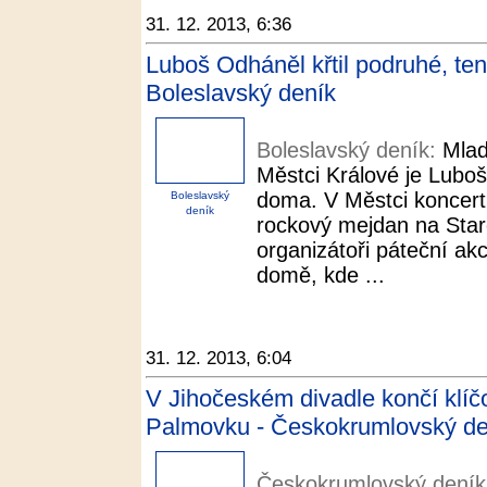
31. 12. 2013, 6:36
Luboš Odháněl křtil podruhé, te
Boleslavský deník
Boleslavský deník:
Mlad
Městci Králové je Luboš
doma. V Městci koncert
Boleslavský
deník
rockový mejdan na Star
organizátoři páteční ak
domě, kde ...
31. 12. 2013, 6:04
V Jihočeském divadle končí klíč
Palmovku - Českokrumlovský de
Českokrumlovský dení