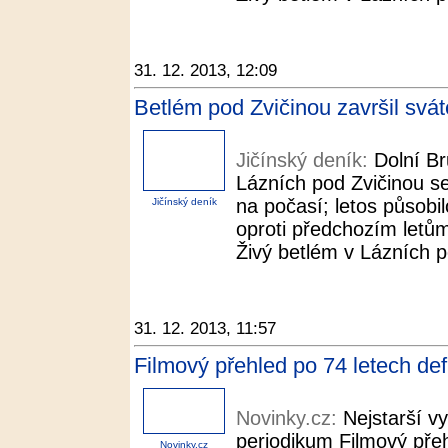
31. 12. 2013, 12:09
Betlém pod Zvičinou završil svát
Jičínský deník:
Dolní Br
Lázních pod Zvičinou se 
na počasí; letos působi
Jičínský deník
oproti předchozím let
Živý betlém v Lázních p
31. 12. 2013, 11:57
Filmový přehled po 74 letech def
Novinky.cz:
Nejstarší v
periodikum Filmový přeh
Novinky.cz