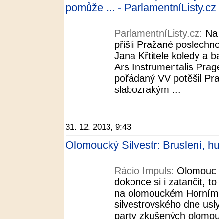
pomůže ... - ParlamentníListy.cz
ParlamentníListy.cz:
Na
přišli Pražané poslechn
Jana Křtitele koledy a 
Ars Instrumentalis Prag
pořádaný VV potěšil Pr
slabozrakým ...
31. 12. 2013, 9:43
Olomoucký Silvestr: Bruslení, hu
Rádio Impuls:
Olomouc -
dokonce si i zatančit,
na olomouckém Horním
silvestrovského dne us
party zkušených olomou