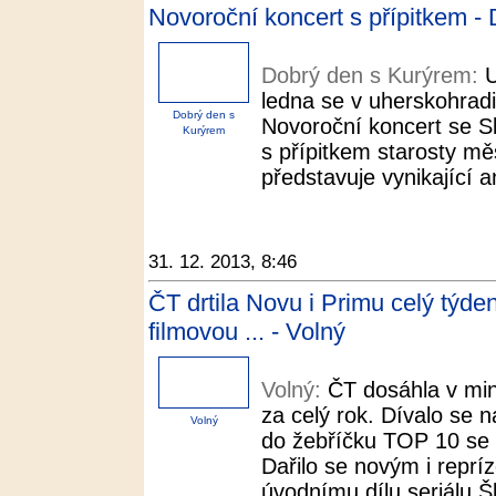
Novoroční koncert s přípitkem -
Dobrý den s Kurýrem:
U
ledna se v uherskohradi
Dobrý den s
Novoroční koncert se 
Kurýrem
s přípitkem starosty mě
představuje vynikající 
31. 12. 2013, 8:46
ČT drtila Novu i Primu celý týden
filmovou ... - Volný
Volný:
ČT dosáhla v min
za celý rok. Dívalo se n
Volný
do žebříčku TOP 10 se 
Dařilo se novým i repr
úvodnímu dílu seriálu Šk