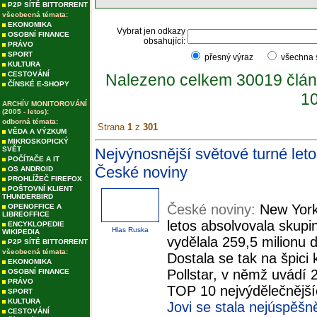
P2P SÍTĚ BITTORRENT
všeobecná témata:
EKONOMIKA
Vybrat jen odkazy
OSOBNÍ FINANCE
obsahující:
PRÁVO
SPORT
přesný výraz
všechna
KULTURA
CESTOVÁNÍ
Nalezeno celkem 30019 člán
ČÍNSKÉ E-SHOPY
10
ARCHÍV MONITOROVÁNÍ
(2005 - letos):
odborná témata:
Strana
1
z
301
VĚDA A VÝZKUM
MIKROSKOPICKÝ
SVĚT
Nejvýnosnější světové turné let
POČÍTAČE A IT
České noviny
OS ANDROID
PROHLÍŽEČ FIREFOX
POŠTOVNÍ KLIENT
THUNDERBIRD
České noviny:
New York
OPENOFFICE A
LIBREOFFICE
letos absolvovala skupi
ENCYKLOPEDIE
Hlas Ruska
WIKIPEDIA
vydělala 259,5 milionu d
P2P SÍTĚ BITTORRENT
všeobecná témata:
Dostala se tak na špic
EKONOMIKA
Pollstar, v němž uvádí 
OSOBNÍ FINANCE
PRÁVO
TOP 10 nejvýdělečnější
SPORT
KULTURA
Jovi se stala nejúspěš
CESTOVÁNÍ