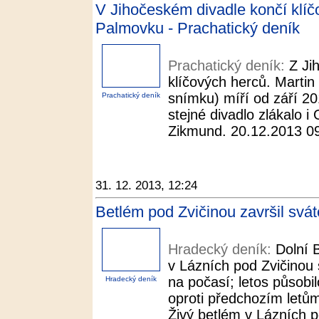
V Jihočeském divadle končí klíč
Palmovku - Prachatický deník
Prachatický deník:
Z Ji
klíčových herců. Martin
snímku) míří od září 2
Prachatický deník
stejné divadlo zlákalo i
Zikmund. 20.12.2013 09:
31. 12. 2013, 12:24
Betlém pod Zvičinou završil svá
Hradecký deník:
Dolní 
v Lázních pod Zvičinou s
na počasí; letos působi
Hradecký deník
oproti předchozím let
Živý betlém v Lázních p