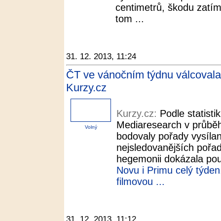
centimetrů, škodu zatím 
tom ...
31. 12. 2013, 11:24
ČT ve vánočním týdnu válcovala 
Kurzy.cz
Kurzy.cz:
Podle statist
Mediaresearch v průběh
Volný
bodovaly pořady vysíla
nejsledovanějších pořad
hegemonii dokázala pouz
Novu i Primu celý týden.
filmovou ...
31. 12. 2013, 11:12