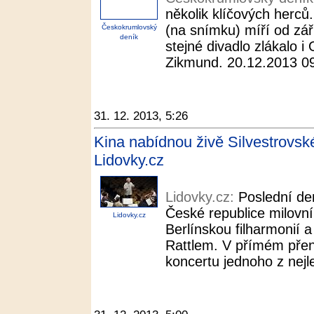
několik klíčových herců
(na snímku) míří od zá
Českokrumlovský
deník
stejné divadlo zlákalo i
Zikmund. 20.12.2013 09:
31. 12. 2013, 5:26
Kina nabídnou živě Silvestrovské
Lidovky.cz
Lidovky.cz:
Poslední de
České republice milovn
Lidovky.cz
Berlínskou filharmonií 
Rattlem. V přímém přen
koncertu jednoho z nejl