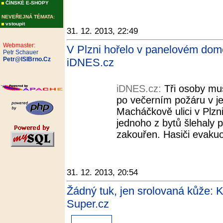
ČÍNSKÉ E-SHOPY
NEVEŘEJNÁ TÉMATA:
vstoupit
31. 12. 2013, 22:49
Webmaster:
V Plzni hořelo v panelovém domě, 
Petr Schauer
Petr@ISIBrno.Cz
iDNES.cz
iDNES.cz:
Tři osoby mu
po večerním požáru v 
Macháčkově ulici v Plzni
jednoho z bytů šlehaly 
zakouřen. Hasiči evakuo
31. 12. 2013, 20:54
Žádný tuk, jen srolovaná kůže: K
Super.cz