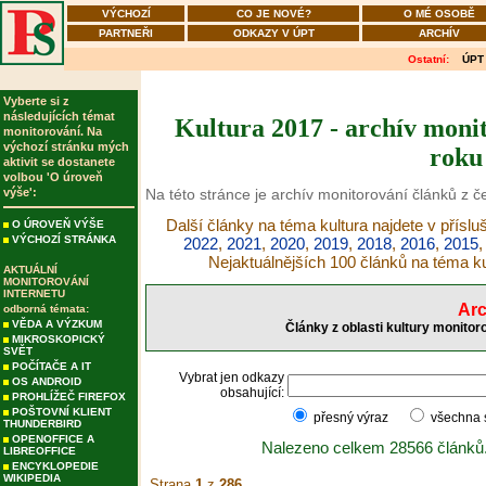
VÝCHOZÍ
CO JE NOVÉ?
O MÉ OSOBĚ
PARTNEŘI
ODKAZY V ÚPT
ARCHÍV
Ostatní:
ÚPT
Vyberte si z
následujících témat
Kultura 2017 - archív monit
monitorování. Na
výchozí stránku mých
roku
aktivit se dostanete
volbou 'O úroveň
výše':
Na této stránce je archív monitorování článků z č
Další články na téma kultura najdete v přísl
O ÚROVEŇ VÝŠE
VÝCHOZÍ STRÁNKA
2022
,
2021
,
2020
,
2019
,
2018
,
2016
,
2015
Nejaktuálnějších 100 článků na téma ku
AKTUÁLNÍ
MONITOROVÁNÍ
INTERNETU
Arc
odborná témata:
VĚDA A VÝZKUM
Články z oblasti kultury monitor
MIKROSKOPICKÝ
SVĚT
POČÍTAČE A IT
Vybrat jen odkazy
OS ANDROID
obsahující:
PROHLÍŽEČ FIREFOX
POŠTOVNÍ KLIENT
přesný výraz
všechna
THUNDERBIRD
OPENOFFICE A
Nalezeno celkem 28566 článků
LIBREOFFICE
ENCYKLOPEDIE
WIKIPEDIA
Strana
1
z
286