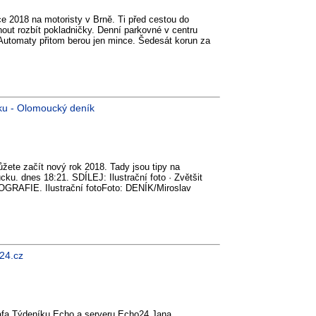
e 2018 na motoristy v Brně. Ti před cestou do
t rozbít pokladničky. Denní parkovné v centru
 Automaty přitom berou jen mince. Šedesát korun za
zku - Olomoucký deník
ete začít nový rok 2018. Tady jsou tipy na
u. dnes 18:21. SDÍLEJ: Ilustrační foto · Zvětšit
GRAFIE. Ilustrační fotoFoto: DENÍK/Miroslav
24.cz
afa Týdeníku Echo a serveru Echo24 Jana