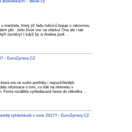
a diskotékách! - Blesk.cz
o manžela, který již řadu měsíců bojuje s rakovinou
lem plic. Jeho život visí na vlásku! Ona ale i tak
 hýří úsměvy! I když by si Andrea jistě ...
ali? - EuroZpravy.CZ
terá má ve svém portfóliu i nejrozšířenější
ala informace o tom, co lidé na internetu v
i. Firma rozdělila vyhledávaná hesla do několika ...
astěji vyhledávali v roce 2017? - EuroZpravy.CZ