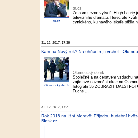
tn.cz
Za osm sezon vytvořil Hugh Laurie j
televizního dramatu. Herec ale kvůli
tn.cz
cynického, kulhavého lékaře přišla n
...
31. 12. 2017, 17:39
Kam na Nový rok? Na ohňostroj i vrchol - Olomou
Olomoucký deník
Společně a na čerstvém vzduchu můž
zajímavé novoroční akce na Olomouck
Olomoucký deník
fotografii 35 ZOBRAZIT DALŠÍ FOTO
Fuchs ...
31. 12. 2017, 17:21
Rok 2018 na jižní Moravě: Přijedou hudební hvěz
Blesk.cz