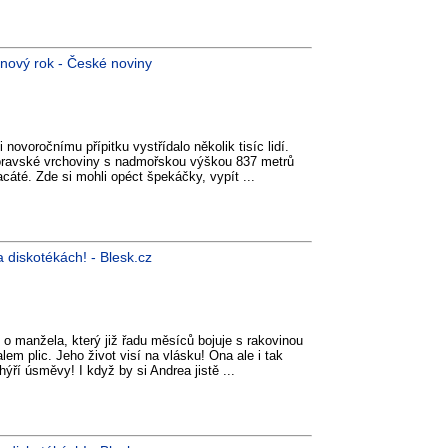
a nový rok - České noviny
 novoročnímu přípitku vystřídalo několik tisíc lidí.
ravské vrchoviny s nadmořskou výškou 837 metrů
acáté. Zde si mohli opéct špekáčky, vypít ...
a diskotékách! - Blesk.cz
o manžela, který již řadu měsíců bojuje s rakovinou
lem plic. Jeho život visí na vlásku! Ona ale i tak
 hýří úsměvy! I když by si Andrea jistě ...