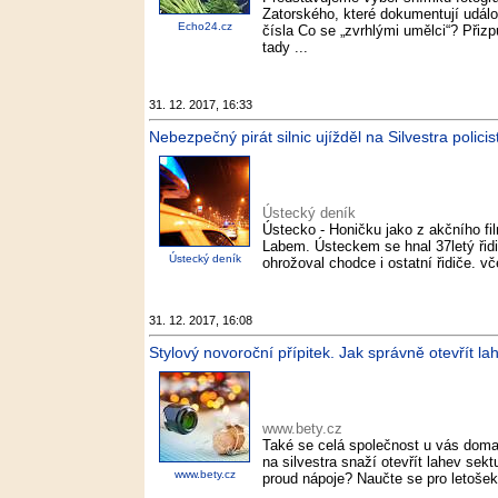
Zatorského, které dokumentují událos
Echo24.cz
čísla Co se „zvrhlými umělci“? Přizp
tady ...
31. 12. 2017, 16:33
Nebezpečný pirát silnic ujížděl na Silvestra polic
Ústecký deník
Ústecko - Honičku jako z akčního fil
Labem. Ústeckem se hnal 37letý řidič
Ústecký deník
ohrožoval chodce i ostatní řidiče. vč
31. 12. 2017, 16:08
Stylový novoroční přípitek. Jak správně otevřít la
www.bety.cz
Také se celá společnost u vás doma 
na silvestra snaží otevřít lahev se
www.bety.cz
proud nápoje? Naučte se pro letošek,