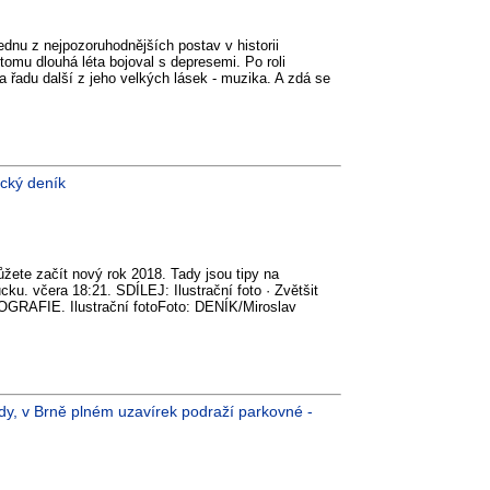
ednu z nejpozoruhodnějších postav v historii
 tomu dlouhá léta bojoval s depresemi. Po roli
a řadu další z jeho velkých lásek - muzika. A zdá se
cký deník
ete začít nový rok 2018. Tady jsou tipy na
u. včera 18:21. SDÍLEJ: Ilustrační foto · Zvětšit
GRAFIE. Ilustrační fotoFoto: DENÍK/Miroslav
dy, v Brně plném uzavírek podraží parkovné -