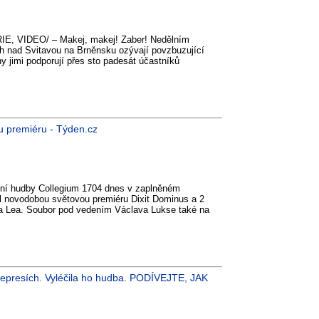
IE, VIDEO/ – Makej, makej! Zaber! Nedělním
h nad Svitavou na Brněnsku ozývají povzbuzující
ny jimi podporují přes sto padesát účastníků
u premiéru - Týden.cz
kní hudby Collegium 1704 dnes v zaplněném
l novodobou světovou premiéru Dixit Dominus a 2
da Lea. Soubor pod vedením Václava Lukse také na
 depresích. Vyléčila ho hudba. PODÍVEJTE, JAK