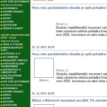
P2P SÍTĚ BITTORRENT
všeobecná témata:
Hrou roku pardubického divadla je opět pohádka K
EKONOMIKA
OSOBNÍ FINANCE
PRÁVO
SPORT
KULTURA
Blesk.cz
CESTOVÁNÍ
Divácky nejoblíbenější inscenací r
ČÍNSKÉ E-SHOPY
stala výpravná rodinná pohádka Kráska
roce 2016. Inscenace se také stala n
ARCHÍV MONITOROVÁNÍ
(2005 - letos):
odborná témata:
VĚDA A VÝZKUM
31. 12. 2017, 20:23
MIKROSKOPICKÝ
SVĚT
Hrou roku pardubického divadla je opět pohádka K
POČÍTAČE A IT
OS ANDROID
PROHLÍŽEČ FIREFOX
POŠTOVNÍ KLIENT
THUNDERBIRD
OPENOFFICE A
Blesk.cz
LIBREOFFICE
Divácky nejoblíbenější inscenací r
ENCYKLOPEDIE
stala výpravná rodinná pohádka Krásk
WIKIPEDIA
Blesk.cz
roce 2016. Inscenace se také stala n
P2P SÍTĚ BITTORRENT
všeobecná témata:
EKONOMIKA
OSOBNÍ FINANCE
31. 12. 2017, 20:23
PRÁVO
SPORT
Běžce v Bílovicích nezastavil ani déšť. Po schodec
KULTURA
CESTOVÁNÍ