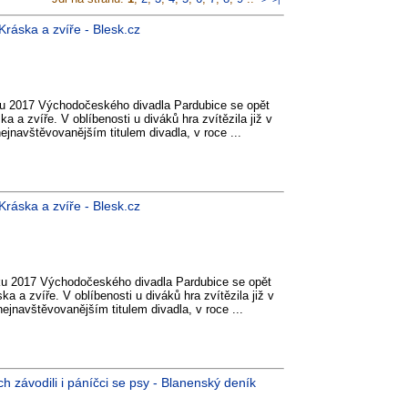
ráska a zvíře - Blesk.cz
oku 2017 Východočeského divadla Pardubice se opět
 a zvíře. V oblíbenosti u diváků hra zvítězila již v
ejnavštěvovanějším titulem divadla, v roce ...
ráska a zvíře - Blesk.cz
oku 2017 Východočeského divadla Pardubice se opět
a a zvíře. V oblíbenosti u diváků hra zvítězila již v
ejnavštěvovanějším titulem divadla, v roce ...
h závodili i páníčci se psy - Blanenský deník