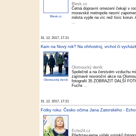
Blesk.cz
Četná dopravní omezení čekají v roc
moravské metropole nesmí zapomenou
Blesk.cz
města vyjde na víc než tisíc korun.
...
31. 12. 2017, 17:21
Kam na Nový rok? Na ohňostroj, vrchol či vychá
Olomoucký deník
Společně a na čerstvém vzduchu můž
zajímavé novoroční akce na Olomouck
Olomoucký deník
fotografii 35 ZOBRAZIT DALŠÍ FOTO
Fuchs ...
31. 12. 2017, 17:21
Fotky roku: Česko očima Jana Zatorského - Echo
Echo24.cz
Představujeme výběr snímků fotogr