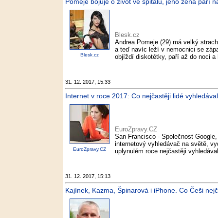
Pomeje bojuje o život ve špitálu, jeho žena paří n
Blesk.cz
Andrea Pomeje (29) má velký strach 
a teď navíc leží v nemocnici se zápa
Blesk.cz
objíždí diskotétky, paří až do noci a
31. 12. 2017, 15:33
Internet v roce 2017: Co nejčastěji lidé vyhledáv
EuroZpravy.CZ
San Francisco - Společnost Google, k
internetový vyhledávač na světě, vyd
EuroZpravy.CZ
uplynulém roce nejčastěji vyhledával
31. 12. 2017, 15:13
Kajínek, Kazma, Špinarová i iPhone. Co Češi nejč