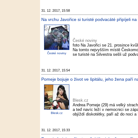
31. 12. 2017, 15:58
Na vrchu Javořice si turisté podvacáté připíjeli n
České noviny
foto Na Javořici se 21. prosince kvůli
Na tomto nejvyšším místě Českomo
České noviny
se turisté na Silvestra sešli už podv
31. 12. 2017, 15:54
Pomeje bojuje o život ve špitálu, jeho žena paří n
Blesk.cz
Andrea Pomeje (29) má velký strach 
a teď navíc leží v nemocnici se zápa
Blesk.cz
objíždí diskotétky, paří až do noci a
31. 12. 2017, 15:33