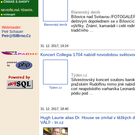
ČÍNSKÉ E-SHOPY
NEVEŘEJNÁ TÉMATA:
Blanenský deník
vstoupit
Bílovice nad Svitavou /FOTOGALER
deštivým dopolednem se v Bílovicíc
Blanenský deník
výkřiky. Známí, kamarádi i celé rodi
Webmaster:
tradičního ...
Petr Schauer
Petr@ISIBrno.Cz
31. 12. 2017, 19:24
Koncert Collegia 1704 nabídl novodobou světovo
Týden.cz
Silvestrovský koncert souboru baro
pražském Rudolfinu mimo jiné nabíd
Týden.cz
cori neapolského varhaníka Leonar
pódiu pod ...
31. 12. 2017, 18:40
Hugh Laurie alias Dr. House se zmítal v těžkých
VÁLÍ! - tn.cz