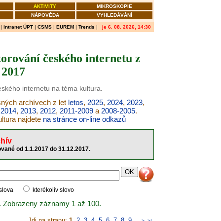
AKTIVITY
MIKROSKOPIE
NÁPOVĚDA
VYHLEDÁVÁNÍ
|
intranet ÚPT
|
CSMS
|
EUREM
|
Trends
|
je 6. 08. 2026, 14:30
orování českého internetu z
 2017
eského internetu na téma kultura.
ušných archívech z let
letos
,
2025
,
2024
,
2023
,
,
2014
,
2013
,
2012
,
2011-2009
a
2008-2005
.
ltura najdete
na stránce on-line odkazů
hív
ované od 1.1.2017 do 31.12.2017.
 slova
kterékoliv slovo
. Zobrazeny záznamy 1 až 100.
Jdi na stranu:
1
,
2
,
3
,
4
,
5
,
6
,
7
,
8
,
9
..
>
>|