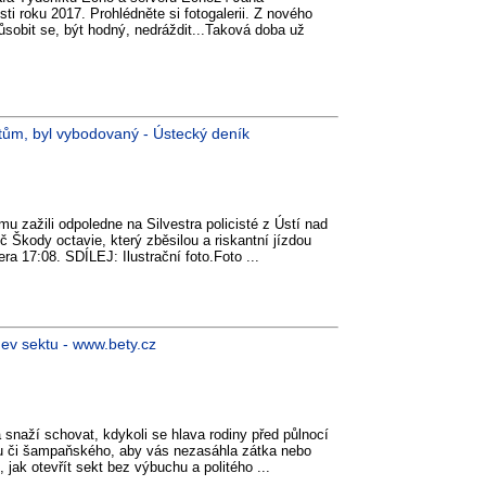
ti roku 2017. Prohlédněte si fotogalerii. Z nového
ůsobit se, být hodný, nedráždit...Taková doba už
istům, byl vybodovaný - Ústecký deník
mu zažili odpoledne na Silvestra policisté z Ústí nad
 Škody octavie, který zběsilou a riskantní jízdou
era 17:08. SDÍLEJ: Ilustrační foto.Foto ...
hev sektu - www.bety.cz
snaží schovat, kdykoli se hlava rodiny před půlnocí
ktu či šampaňského, aby vás nezasáhla zátka nebo
 jak otevřít sekt bez výbuchu a politého ...