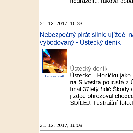
nedráždit...Taková doba 
31. 12. 2017, 16:33
Nebezpečný pirát silnic ujížděl n
vybodovaný - Ústecký deník
Ústecký deník
Ústecko - Honičku jako 
Ústecký deník
na Silvestra policisté 
hnal 37letý řidič Škody 
jízdou ohrožoval chodce 
SDÍLEJ: Ilustrační foto.F
31. 12. 2017, 16:08