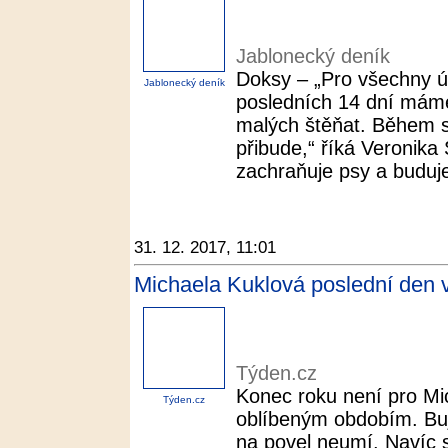
Jablonecký deník
Doksy – „Pro všechny út
Jablonecký deník
posledních 14 dní máme
malých štěňat. Během s
přibude,“ říká Veronika
zachraňuje psy a buduje
31. 12. 2017, 11:01
Michaela Kuklová poslední den v
Týden.cz
Konec roku není pro Mi
Týden.cz
oblíbeným obdobím. Buja
na povel neumí. Navíc 