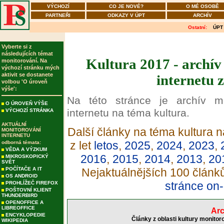
VÝCHOZÍ
CO JE NOVÉ?
O MÉ OSOBĚ
PARTNEŘI
ODKAZY V ÚPT
ARCHÍV
Ostatní:
ÚPT
Vyberte si z
následujících témat
Kultura 2017 - archív
monitorování. Na
výchozí stránku mých
aktivit se dostanete
internetu 
volbou 'O úroveň
výše':
Na této stránce je archív m
O ÚROVEŇ VÝŠE
internetu na téma kultura.
VÝCHOZÍ STRÁNKA
AKTUÁLNÍ
Další články na téma kultura n
MONITOROVÁNÍ
INTERNETU
z let
letos
,
2025
,
2024
,
2023
,
odborná témata:
VĚDA A VÝZKUM
2016
,
2015
,
2014
,
2013
,
20
MIKROSKOPICKÝ
SVĚT
POČÍTAČE A IT
Nejaktuálnějších 100 článk
OS ANDROID
stránce on-
PROHLÍŽEČ FIREFOX
POŠTOVNÍ KLIENT
THUNDERBIRD
OPENOFFICE A
LIBREOFFICE
Arc
ENCYKLOPEDIE
Články z oblasti kultury monitor
WIKIPEDIA