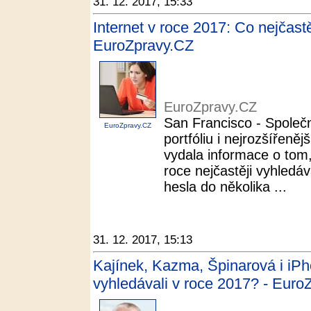
31. 12. 2017, 15:33
Internet v roce 2017: Co nejčastě
EuroZpravy.CZ
EuroZpravy.CZ
San Francisco - Společ
EuroZpravy.CZ
portfóliu i nejrozšířeně
vydala informace o tom,
roce nejčastěji vyhledáv
hesla do několika ...
31. 12. 2017, 15:13
Kajínek, Kazma, Špinarová i iPh
vyhledávali v roce 2017? - Euro