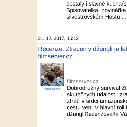
dostaly i slavné kuchař
Spisovatelka, novinářka
silvestrovském Hostu ...
31. 12. 2017, 15:12
Recenze: Ztracen v džungli je 
filmserver.cz
filmserver.cz
Dobrodružný survival Zt
filmserver.cz
skutečných událostí izr
ztratí v srdci amazonsk
cestu ven. V hlavní roli
džungliRecenzoval/a Vác