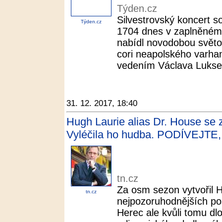
Týden.cz
Silvestrovský koncert 
Týden.cz
1704 dnes v zaplněném
nabídl novodobou světo
cori neapolského varha
vedením Václava Lukse 
31. 12. 2017, 18:40
Hugh Laurie alias Dr. House se z
Vyléčila ho hudba. PODÍVEJTE, 
tn.cz
Za osm sezon vytvořil 
tn.cz
nejpozoruhodnějších pos
Herec ale kvůli tomu dl