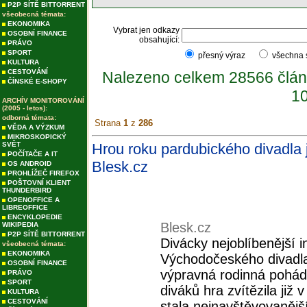
P2P SÍTĚ BITTORRENT
všeobecná témata:
EKONOMIKA
Vybrat jen odkazy
OSOBNÍ FINANCE
obsahující:
PRÁVO
SPORT
přesný výraz
všechna
KULTURA
CESTOVÁNÍ
Nalezeno celkem 28566 člán
ČÍNSKÉ E-SHOPY
10
ARCHÍV MONITOROVÁNÍ
(2005 - letos):
odborná témata:
Strana
1
z
286
VĚDA A VÝZKUM
MIKROSKOPICKÝ
SVĚT
Hrou roku pardubického divadla 
POČÍTAČE A IT
Blesk.cz
OS ANDROID
PROHLÍŽEČ FIREFOX
POŠTOVNÍ KLIENT
THUNDERBIRD
OPENOFFICE A
LIBREOFFICE
ENCYKLOPEDIE
Blesk.cz
WIKIPEDIA
P2P SÍTĚ BITTORRENT
Divácky nejoblíbenější 
všeobecná témata:
EKONOMIKA
Východočeského divadla
OSOBNÍ FINANCE
výpravná rodinná pohádk
PRÁVO
SPORT
diváků hra zvítězila již
KULTURA
CESTOVÁNÍ
stala nejnavštěvovanější