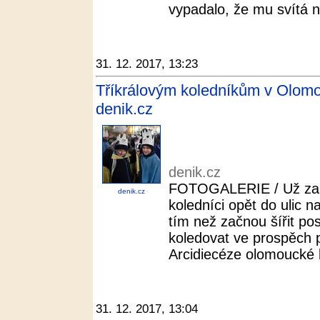
vypadalo, že mu svítá na
31. 12. 2017, 13:23
Tříkrálovým koledníkům v Olomo
denik.cz
denik.cz
FOTOGALERIE / Už za ně
denik.cz
koledníci opět do ulic n
tím než začnou šířit pos
koledovat ve prospěch p
Arcidiecéze olomoucké b
31. 12. 2017, 13:04