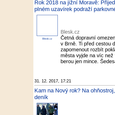
Rok 2018 na jižní Moravě: Přije
plném uzavírek podraží parkovné
Blesk.cz
Četná dopravní omezení
Blesk.cz
v Brně. Ti před cestou
zapomenout rozbít pokl
města vyjde na víc než 
berou jen mince. Šedesá
31. 12. 2017, 17:21
Kam na Nový rok? Na ohňostroj,
deník