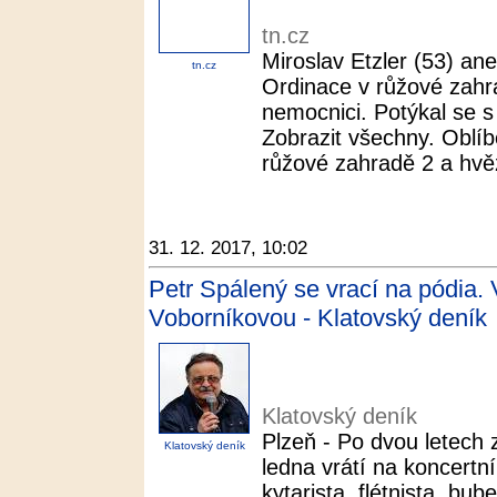
tn.cz
Miroslav Etzler (53) ane
tn.cz
Ordinace v růžové zahr
nemocnici. Potýkal se s
Zobrazit všechny. Oblíb
růžové zahradě 2 a hvěz
31. 12. 2017, 10:02
Petr Spálený se vrací na pódia. 
Voborníkovou - Klatovský deník
Klatovský deník
Plzeň - Po dvou letech 
Klatovský deník
ledna vrátí na koncertn
kytarista, flétnista, bu