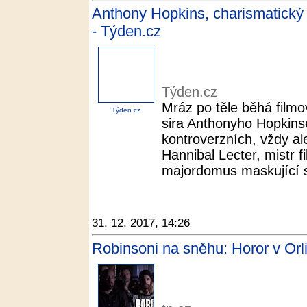
Anthony Hopkins, charismatický
- Týden.cz
Týden.cz
Mráz po těle běhá film
Týden.cz
sira Anthonyho Hopkinse
kontroverzních, vždy al
Hannibal Lecter, mistr f
majordomus maskující sv
31. 12. 2017, 14:26
Robinsoni na sněhu: Horor v Orli