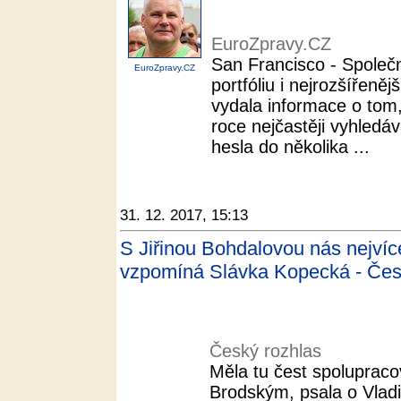
EuroZpravy.CZ
San Francisco - Společ
EuroZpravy.CZ
portfóliu i nejrozšířeně
vydala informace o tom,
roce nejčastěji vyhledáv
hesla do několika ...
31. 12. 2017, 15:13
S Jiřinou Bohdalovou nás nejvíc
vzpomíná Slávka Kopecká - Čes
Český rozhlas
Měla tu čest spolupraco
Brodským, psala o Vlad