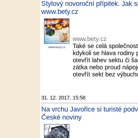
Stylový novoroční přípitek. Jak s
www.bety.cz
www.bety.cz
Také se celá společnos
www.bety.cz
kdykoli se hlava rodiny 
otevřít lahev sektu či
zátka nebo proud nápoje
otevřít sekt bez výbuchu
31. 12. 2017, 15:58
Na vrchu Javořice si turisté podv
České noviny