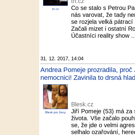
tn.cz
Co se stalo s Petrou Pa
tn.cz
nás varovat, že tady ne
se rozjela velká pátrací
Začali mizet i ostatní 
Účastníci reality show ..
31. 12. 2017, 14:04
Andrea Pomeje prozradila, proč 
nemocnici! Zavinila to drsná hla
Blesk.cz
Jiří Pomeje (53) má za 
Blesk pro ženy
života. Vše začalo pouh
se, že jde o velmi agres
selhalo ozařování, here