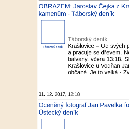
OBRAZEM: Jaroslav Čejka z Kraš
kamenům - Táborský deník
Táborský deník
Krašlovice – Od svých pě
Táborský deník
a pracuje se dřevem. N
balvany. včera 13:18.
Krašlovice u Vodňan Ja
občané. Je to velká · Zvě
31. 12. 2017, 12:18
Oceněný fotograf Jan Pavelka foti
Ústecký deník