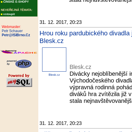
ČÍNSKÉ E-SHOPY
NEVEŘEJNÁ TÉMATA:
vstoupit
31. 12. 2017, 20:23
Webmaster:
Petr Schauer
Hrou roku pardubického divadla 
Petr@ISIBrno.Cz
Blesk.cz
Blesk.cz
Divácky nejoblíbenější 
Blesk.cz
Východočeského divadla
výpravná rodinná pohádk
diváků hra zvítězila již
stala nejnavštěvovanější
31. 12. 2017, 20:23