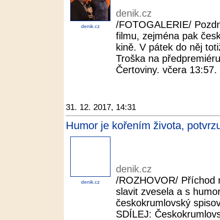
denik.cz
/FOTOGALERIE/ Pozdní v
denik.cz
filmu, zejména pak čes
kině. V pátek do něj to
Troška na předpremiéru
Čertoviny. včera 13:57.
31. 12. 2017, 14:31
Humor je kořením života, potvrz
denik.cz
/ROZHOVOR/ Příchod n
denik.cz
slavit zvesela a s hu
českokrumlovský spisov
SDÍLEJ: Českokrumlovsk