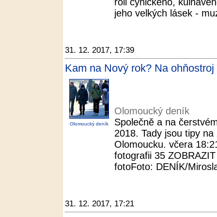
roli cynického, kulhavéh
jeho velkých lásek - muz
31. 12. 2017, 17:39
Kam na Nový rok? Na ohňostroj 
Olomoucký deník
Společně a na čerstvém
Olomoucký deník
2018. Tady jsou tipy n
Olomoucku. včera 18:21.
fotografii 35 ZOBRAZI
fotoFoto: DENÍK/Mirosla
31. 12. 2017, 17:21