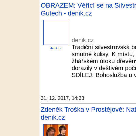
OBRAZEM: Věřící se na Silvestra 
Gutech - denik.cz
denik.cz
Tradiční silvestrovská 
denik.cz
smutné kulisy. K místu,
žhářském útoku dřevěný
dorazily v deštivém poča
SDÍLEJ: Bohoslužba u v
31. 12. 2017, 14:33
Zdeněk Troška v Prostějově: Nat
denik.cz