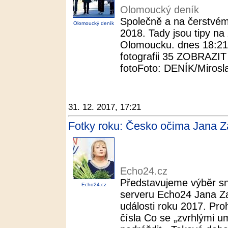
Olomoucký deník
Společně a na čerstvém
Olomoucký deník
2018. Tady jsou tipy n
Olomoucku. dnes 18:21. 
fotografii 35 ZOBRAZI
fotoFoto: DENÍK/Mirosla
31. 12. 2017, 17:21
Fotky roku: Česko očima Jana Z
Echo24.cz
Představujeme výběr sn
Echo24.cz
serveru Echo24 Jana Za
události roku 2017. Proh
čísla Co se „zvrhlými um