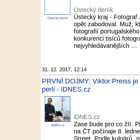
Ústecký deník
Ústecký kraj - Fotogra
Ústecký deník
opět zabodoval. Muž, kt
fotografií portugalského
konkurenci tisíců fotogr
nejvyhledávanějších ...
31. 12. 2017, 12:14
PRVNÍ DOJMY: Viktor Preiss je z
perlí - iDNES.cz
iDNES.cz
Zase bude pro co žít. 
iDNES.cz
na ČT počínaje 8. ledn
Street. Podle kuloárů „n