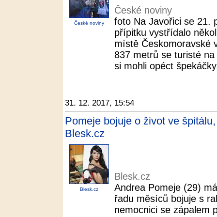
České noviny
foto Na Javořici se 21.
České noviny
přípitku vystřídalo někol
místě Českomoravské v
837 metrů se turisté na
si mohli opéct špekáčky,
31. 12. 2017, 15:54
Pomeje bojuje o život ve špitálu,
Blesk.cz
Blesk.cz
Andrea Pomeje (29) má v
Blesk.cz
řadu měsíců bojuje s ra
nemocnici se zápalem pl