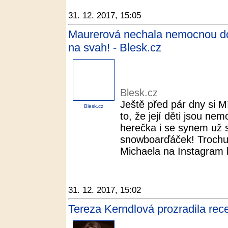
31. 12. 2017, 15:05
Maurerová nechala nemocnou dc
na svah! - Blesk.cz
Blesk.cz
Ještě před pár dny si 
Blesk.cz
to, že její děti jsou nem
herečka i se synem už s
snowboarďáček! Trochu s
Michaela na Instagram k
31. 12. 2017, 15:02
Tereza Kerndlová prozradila rec