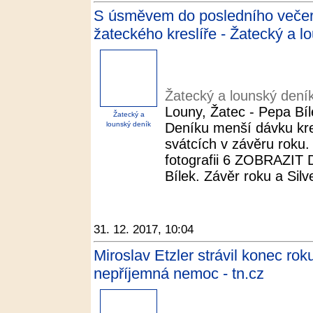
S úsměvem do posledního večera
žateckého kreslíře - Žatecký a l
Žatecký a lounský dení
Louny, Žatec - Pepa Bíl
Žatecký a
lounský deník
Deníku menší dávku kr
svátcích v závěru roku.
fotografii 6 ZOBRAZIT
Bílek. Závěr roku a Silve
31. 12. 2017, 10:04
Miroslav Etzler strávil konec rok
nepříjemná nemoc - tn.cz