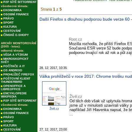
P2P SÍTĚ BITTORRENT
všeobecná témata:
Strana
1
z
5
EKONOMIKA
OSOBNÍ FINANCE
PRÁVO
Další Firefox s dlouhou podporou bude verze 60 
SPORT
KULTURA
CESTOVÁNÍ
ČÍNSKÉ E-SHOPY
Root.cz
ARCHÍV MONITOROVÁNÍ
Mozilla rozhodla, že příští Firefox 
(2005 - letos):
Současná ESR verze 52 bude podpor
odborná témata:
podporou trvající rok až rok a půl zaj
VĚDA A VÝZKUM
MIKROSKOPICKÝ
SVĚT
POČÍTAČE A IT
28. 12. 2017, 10:35
OS ANDROID
PROHLÍŽEČ FIREFOX
Válka prohlížečů v roce 2017: Chrome trošku nudil,
POŠTOVNÍ KLIENT
THUNDERBIRD
OPENOFFICE A
LIBREOFFICE
ENCYKLOPEDIE
Živě.cz
WIKIPEDIA
Od těch dob však už uplynula hroma
P2P SÍTĚ BITTORRENT
všeobecná témata:
jsme už v minulosti uzavírali války 
Živě.cz
EKONOMIKA
například Jiří Hlavenka napsal, že b
OSOBNÍ FINANCE
...
PRÁVO
SPORT
KULTURA
27. 12. 2017, 23:00
CESTOVÁNÍ