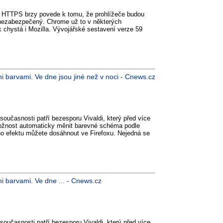
ch HTTPS brzy povede k tomu, že prohlížeče budou
 nezabezpečený. Chrome už to v některých
k chystá i Mozilla. Vývojářské sestavení verze 59
i barvami. Ve dne jsou jiné než v noci - Cnews.cz
oučasnosti patří bezesporu Vivaldi, který před více
možnost automaticky měnit barevné schéma podle
ho efektu můžete dosáhnout ve Firefoxu. Nejedná se
i barvami. Ve dne ... - Cnews.cz
oučasnosti patří bezesporu Vivaldi, který před více