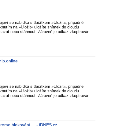
objeví se nabídka s tlačítkem »Uložit«, případně
knutím na »Uložit« uložíte snímek do cloudu
smazat nebo stáhnout. Zároveň je odkaz zkopírován
ip.online
objeví se nabídka s tlačítkem »Uložit«, případně
knutím na »Uložit« uložíte snímek do cloudu
smazat nebo stáhnout. Zároveň je odkaz zkopírován
rome blokování ... - iDNES.cz