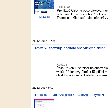
iDNES.cz
Prohlížeč Chrome bude blokovat někt
přihlašuje ke své účasti v Koalici pr
iDNES.cz
Facebook, Microsoft, ale i někteří v
...
21. 12. 2017, 15:00
Firefox 57 zpožďuje načítání analytických skriptů 
Root.cz
Řada uživatelů se zlobí na analytick
webů. Přelomový Firefox 57 přišel mi
objektů na stránce. Detaily na svém
21. 12. 2017, 8:50
Firefox bude varovat před nezabezpečenými HTT