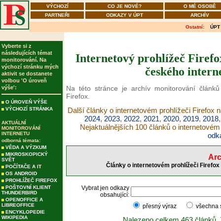
VÝCHOZÍ
CO JE NOVÉ?
O MÉ OSOBĚ
PARTNEŘI
ODKAZY V ÚPT
ARCHÍV
Ostatní:
ÚPT
Vyberte si z
následujících témat
Internetový prohlížeč Firefo
monitorování. Na
výchozí stránku mých
českého intern
aktivit se dostanete
volbou 'O úroveň
výše':
Na této stránce je archív monitorování článků
Firefox.
O ÚROVEŇ VÝŠE
VÝCHOZÍ STRÁNKA
Další články o internetovém prohlížeči Firefox 
2024
,
2023
,
2022
,
2021
,
2020
,
2019
,
2018
AKTUÁLNÍ
Nejaktuálnějších 100 článků o internetovém 
MONITOROVÁNÍ
INTERNETU
odk
odborná témata:
VĚDA A VÝZKUM
MIKROSKOPICKÝ
Arc
SVĚT
Články o internetovém prohlížeči Firefox
POČÍTAČE A IT
OS ANDROID
PROHLÍŽEČ FIREFOX
POŠTOVNÍ KLIENT
Vybrat jen odkazy
THUNDERBIRD
obsahující:
OPENOFFICE A
LIBREOFFICE
přesný výraz
všechna
ENCYKLOPEDIE
WIKIPEDIA
Nalezeno celkem 463 článků.