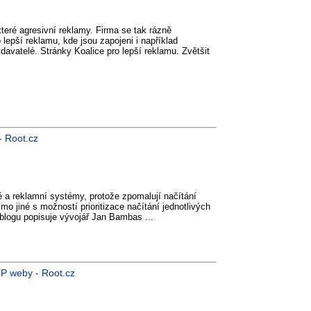
eré agresivní reklamy. Firma se tak rázně
o lepší reklamu, kde jsou zapojeni i například
ydavatelé. Stránky Koalice pro lepší reklamu. Zvětšit
- Root.cz
é a reklamní systémy, protože zpomalují načítání
mo jiné s možností prioritizace načítání jednotlivých
 blogu popisuje vývojář Jan Bambas ...
P weby - Root.cz