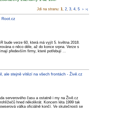
Jdi na stranu:
1
,
2
,
3
,
4
,
5
>
>|
- Root.cz
ESR bude verze 60, která má vyjít 5. května 2018.
ována o něco déle, až do konce srpna. Verze s
ímají především firmy, které potřebují ...
 ale stejně vítězí na všech frontách - Živě.cz
da serverového času a ostatně i my na Živě.cz
prohlížečů hned několikrát. Koncem léta 1999 tak
rowserová válka oficiálně končí. Ve skutečnosti se