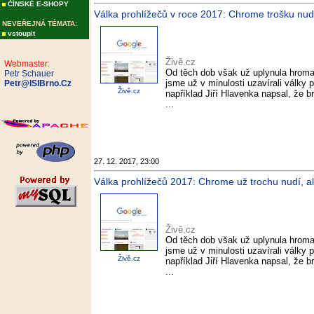
ČÍNSKÉ E-SHOPY
Válka prohlížečů v roce 2017: Chrome trošku nudil, 
NEVEŘEJNÁ TÉMATA:
vstoupit
Živě.cz
Webmaster:
Od těch dob však už uplynula hroma
Petr Schauer
jsme už v minulosti uzavírali války 
Petr@ISIBrno.Cz
Živě.cz
například Jiří Hlavenka napsal, že b
...
27. 12. 2017, 23:00
Válka prohlížečů 2017: Chrome už trochu nudí, ale 
Živě.cz
Od těch dob však už uplynula hroma
jsme už v minulosti uzavírali války 
Živě.cz
například Jiří Hlavenka napsal, že b
...