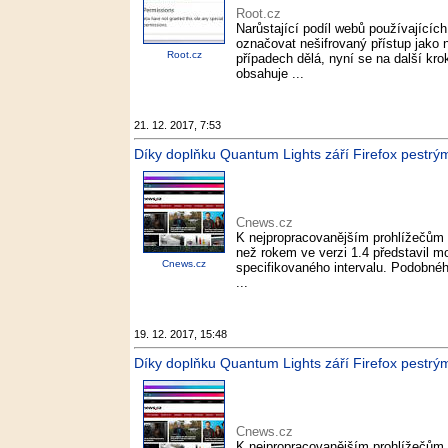
Root.cz
Narůstající podíl webů používající
označovat nešifrovaný přístup jako
Root.cz
případech dělá, nyní se na další kro
obsahuje ...
21. 12. 2017, 7:53
Díky doplňku Quantum Lights září Firefox pestrým
Cnews.cz
K nejpropracovanějším prohlížečům s
než rokem ve verzi 1.4 představil 
Cnews.cz
specifikovaného intervalu. Podobné
...
19. 12. 2017, 15:48
Díky doplňku Quantum Lights září Firefox pestrým
Cnews.cz
K nejpropracovanějším prohlížečům s