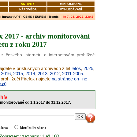
AKTIVITY
MIKROSKOPIE
NÁPOVĚDA
VYHLEDÁVÁNÍ
|
intranet ÚPT
|
CSMS
|
EUREM
|
Trends
|
je 7. 08. 2026, 23:49
x 2017 - archív monitorování
etu z roku 2017
 z českého internetu o internetovém prohlížeči
najdete v příslušných archívech z let
letos
,
2025
,
,
2016
,
2015
,
2014
,
2013
,
2012
,
2011-2005
.
prohlížeči Firefox najdete
na stránce on-line
azů
.
hív
 monitorované od 1.1.2017 do 31.12.2017.
 slova
kterékoliv slovo
 Zobrazeny záznamy 1 až 100.