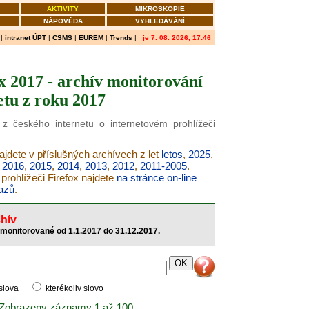
AKTIVITY
MIKROSKOPIE
NÁPOVĚDA
VYHLEDÁVÁNÍ
|
intranet ÚPT
|
CSMS
|
EUREM
|
Trends
|
je 7. 08. 2026, 17:46
x 2017 - archív monitorování
etu z roku 2017
 z českého internetu o internetovém prohlížeči
najdete v příslušných archívech z let
letos
,
2025
,
,
2016
,
2015
,
2014
,
2013
,
2012
,
2011-2005
.
prohlížeči Firefox najdete
na stránce on-line
azů
.
hív
 monitorované od 1.1.2017 do 31.12.2017.
 slova
kterékoliv slovo
 Zobrazeny záznamy 1 až 100.