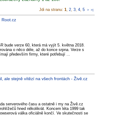
Jdi na stranu:
1
,
2
,
3
,
4
,
5
>
>|
- Root.cz
ESR bude verze 60, která má vyjít 5. května 2018.
ována o něco déle, až do konce srpna. Verze s
ímají především firmy, které potřebují ...
 ale stejně vítězí na všech frontách - Živě.cz
da serverového času a ostatně i my na Živě.cz
prohlížečů hned několikrát. Koncem léta 1999 tak
rowserová válka oficiálně končí. Ve skutečnosti se