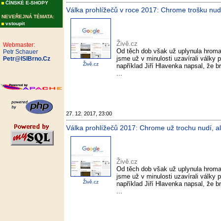
ČÍNSKÉ E-SHOPY
Válka prohlížečů v roce 2017: Chrome trošku nudil, 
NEVEŘEJNÁ TÉMATA:
vstoupit
Živě.cz
Webmaster:
Od těch dob však už uplynula hroma
Petr Schauer
jsme už v minulosti uzavírali války 
Petr@ISIBrno.Cz
Živě.cz
například Jiří Hlavenka napsal, že b
...
27. 12. 2017, 23:00
Válka prohlížečů 2017: Chrome už trochu nudí, ale 
Živě.cz
Od těch dob však už uplynula hroma
jsme už v minulosti uzavírali války 
Živě.cz
například Jiří Hlavenka napsal, že b
...