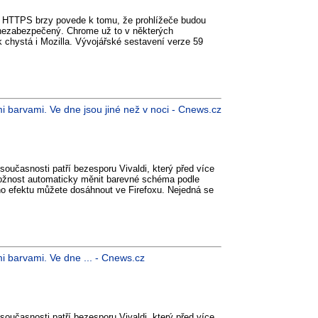
ch HTTPS brzy povede k tomu, že prohlížeče budou
 nezabezpečený. Chrome už to v některých
k chystá i Mozilla. Vývojářské sestavení verze 59
i barvami. Ve dne jsou jiné než v noci - Cnews.cz
oučasnosti patří bezesporu Vivaldi, který před více
možnost automaticky měnit barevné schéma podle
ho efektu můžete dosáhnout ve Firefoxu. Nejedná se
i barvami. Ve dne ... - Cnews.cz
oučasnosti patří bezesporu Vivaldi, který před více