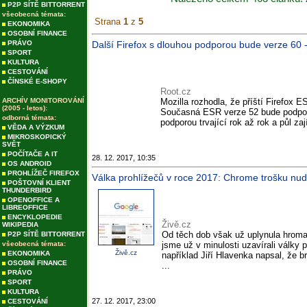
P2P SÍTĚ BITTORRENT
všeobecná témata:
Strana
1
z
5
EKONOMIKA
OSOBNÍ FINANCE
PRÁVO
Další Firefox s dlouhou podporou bude verze 60 
SPORT
KULTURA
CESTOVÁNÍ
ČÍNSKÉ E-SHOPY
Root.cz
ARCHÍV MONITOROVÁNÍ
Mozilla rozhodla, že příští Firefox 
(2005 - letos):
Současná ESR verze 52 bude podpor
odborná témata:
podporou trvající rok až rok a půl zaj
VĚDA A VÝZKUM
MIKROSKOPICKÝ
SVĚT
POČÍTAČE A IT
28. 12. 2017, 10:35
OS ANDROID
PROHLÍŽEČ FIREFOX
Válka prohlížečů v roce 2017: Chrome trošku nudil,
POŠTOVNÍ KLIENT
THUNDERBIRD
OPENOFFICE A
LIBREOFFICE
ENCYKLOPEDIE
Živě.cz
WIKIPEDIA
Od těch dob však už uplynula hroma
P2P SÍTĚ BITTORRENT
všeobecná témata:
jsme už v minulosti uzavírali války 
Živě.cz
EKONOMIKA
například Jiří Hlavenka napsal, že b
OSOBNÍ FINANCE
...
PRÁVO
SPORT
KULTURA
27. 12. 2017, 23:00
CESTOVÁNÍ