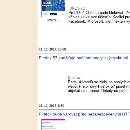
iDNES.cz
Prohlížeč Chrome bude blokovat někt
přihlašuje ke své účasti v Koalici pr
iDNES.cz
Facebook, Microsoft, ale i někteří v
...
21. 12. 2017, 15:00
Firefox 57 zpožďuje načítání analytických skriptů 
Root.cz
Řada uživatelů se zlobí na analytick
webů. Přelomový Firefox 57 přišel mi
objektů na stránce. Detaily na svém
21. 12. 2017, 8:50
Firefox bude varovat před nezabezpečenými HTT