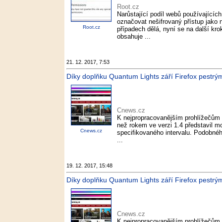
Root.cz
Narůstající podíl webů používající
označovat nešifrovaný přístup jako
Root.cz
případech dělá, nyní se na další kro
obsahuje ...
21. 12. 2017, 7:53
Díky doplňku Quantum Lights září Firefox pestrým
Cnews.cz
K nejpropracovanějším prohlížečům s
než rokem ve verzi 1.4 představil 
Cnews.cz
specifikovaného intervalu. Podobné
...
19. 12. 2017, 15:48
Díky doplňku Quantum Lights září Firefox pestrým
Cnews.cz
K nejpropracovanějším prohlížečům s