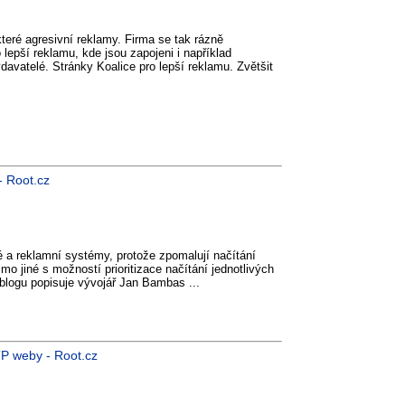
eré agresivní reklamy. Firma se tak rázně
o lepší reklamu, kde jsou zapojeni i například
ydavatelé. Stránky Koalice pro lepší reklamu. Zvětšit
- Root.cz
é a reklamní systémy, protože zpomalují načítání
mo jiné s možností prioritizace načítání jednotlivých
 blogu popisuje vývojář Jan Bambas ...
P weby - Root.cz