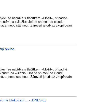
objeví se nabídka s tlačítkem »Uložit«, případně
knutím na »Uložit« uložíte snímek do cloudu
smazat nebo stáhnout. Zároveň je odkaz zkopírován
ip.online
objeví se nabídka s tlačítkem »Uložit«, případně
knutím na »Uložit« uložíte snímek do cloudu
smazat nebo stáhnout. Zároveň je odkaz zkopírován
rome blokování ... - iDNES.cz