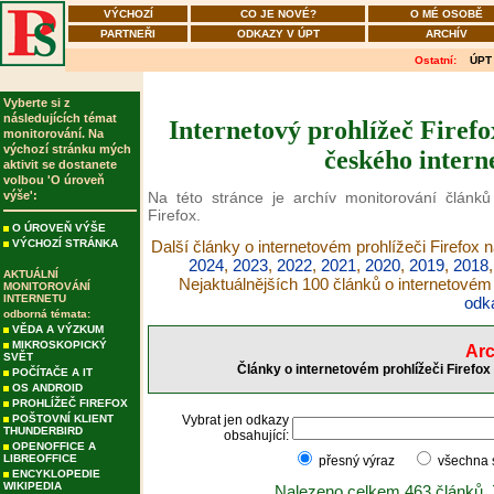
VÝCHOZÍ
CO JE NOVÉ?
O MÉ OSOBĚ
PARTNEŘI
ODKAZY V ÚPT
ARCHÍV
Ostatní:
ÚPT
Vyberte si z
následujících témat
Internetový prohlížeč Firefo
monitorování. Na
výchozí stránku mých
českého intern
aktivit se dostanete
volbou 'O úroveň
výše':
Na této stránce je archív monitorování článků
Firefox.
O ÚROVEŇ VÝŠE
VÝCHOZÍ STRÁNKA
Další články o internetovém prohlížeči Firefox 
2024
,
2023
,
2022
,
2021
,
2020
,
2019
,
2018
AKTUÁLNÍ
Nejaktuálnějších 100 článků o internetovém 
MONITOROVÁNÍ
INTERNETU
odk
odborná témata:
VĚDA A VÝZKUM
MIKROSKOPICKÝ
Arc
SVĚT
Články o internetovém prohlížeči Firefox
POČÍTAČE A IT
OS ANDROID
PROHLÍŽEČ FIREFOX
POŠTOVNÍ KLIENT
Vybrat jen odkazy
THUNDERBIRD
obsahující:
OPENOFFICE A
LIBREOFFICE
přesný výraz
všechna
ENCYKLOPEDIE
WIKIPEDIA
Nalezeno celkem 463 článků.