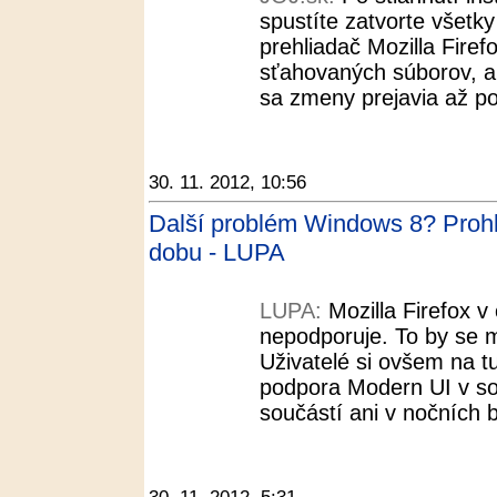
spustíte zatvorte všetk
prehliadač Mozilla Fire
sťahovaných súborov, ak
sa zmeny prejavia až po 
30. 11. 2012, 10:56
Další problém Windows 8? Prohl
dobu - LUPA
LUPA:
Mozilla Firefox 
nepodporuje. To by se m
Uživatelé si ovšem na t
podpora Modern UI v sou
součástí ani v nočních b