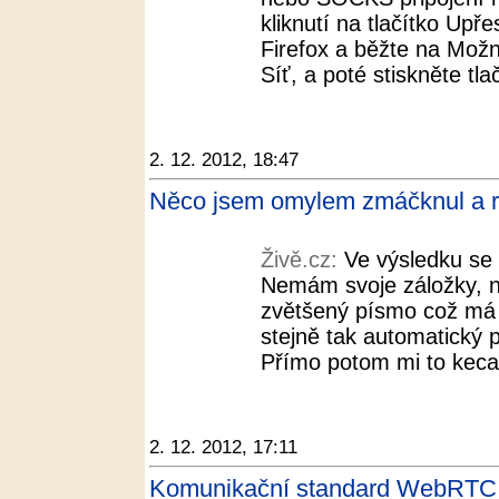
kliknutí na tlačítko Upřes
Firefox a běžte na Možn
Síť, a poté stiskněte tla
2. 12. 2012, 18:47
Něco jsem omylem zmáčknul a roz
Živě.cz:
Ve výsledku se m
Nemám svoje záložky,
zvětšený písmo což má b
stejně tak automatický p
Přímo potom mi to kecal
2. 12. 2012, 17:11
Komunikační standard WebRTC č