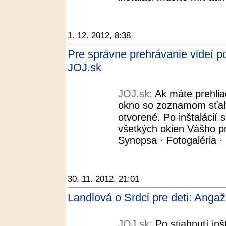
1. 12. 2012, 8:38
Pre správne prehrávanie videí p
JOJ.sk
JOJ.sk:
Ak máte prehliad
okno so zoznamom sťah
otvorené. Po inštalácií 
všetkých okien Vášho p
Synopsa · Fotogaléria · 
30. 11. 2012, 21:01
Landlová o Srdci pre deti: Anga
JOJ.sk:
Po stiahnutí in