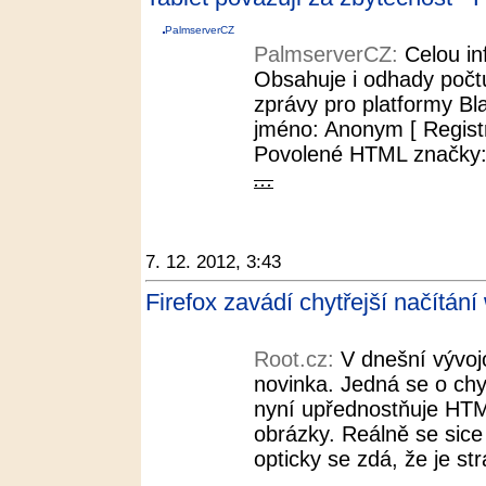
PalmserverCZ
PalmserverCZ:
Celou in
Obsahuje i odhady poč
zprávy pro platformy Bla
jméno: Anonym [ Regist
Povolené HTML značky
...
7. 12. 2012, 3:43
Firefox zavádí chytřejší načítán
Root.cz:
V dnešní vývoj
novinka. Jedná se o chyt
nyní upřednostňuje HTM
obrázky. Reálně se sice
opticky se zdá, že je st