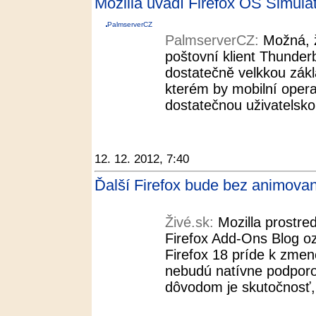
Mozilla uvádí Firefox OS Simula
PalmserverCZ
PalmserverCZ:
Možná, 
poštovní klient Thunder
dostatečně velkkou zákl
kterém by mobilní oper
dostatečnou uživatelsko
12. 12. 2012, 7:40
Ďalší Firefox bude bez animovan
Živé.sk:
Mozilla prostre
Firefox Add-Ons Blog oz
Firefox 18 príde k zme
nebudú natívne podpor
dôvodom je skutočnosť,