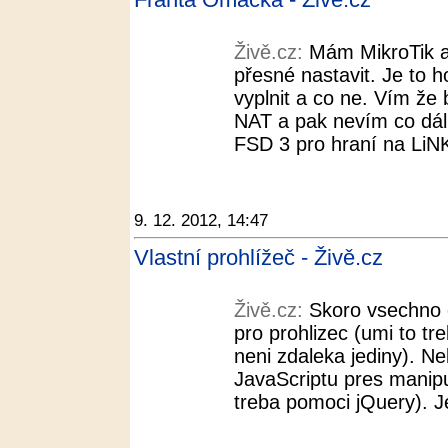
Živě.cz:
Mám MikroTik a
přesné nastavit. Je to 
vyplnit a co ne. Vím že 
NAT a pak nevím co dál.
FSD 3 pro hraní na LiNKu
9. 12. 2012, 14:47
Vlastní prohlížeč - Živě.cz
Živě.cz:
Skoro vsechno 
pro prohlizec (umi to tr
neni zdaleka jediny). N
JavaScriptu pres manip
treba pomoci jQuery). Je