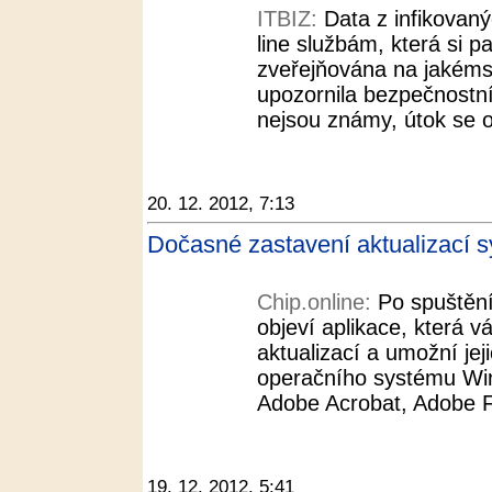
ITBIZ:
Data z infikovan
line službám, která si p
zveřejňována na jakémsi
upozornila bezpečnostní
nejsou známy, útok se o
20. 12. 2012, 7:13
Dočasné zastavení aktualizací s
Chip.online:
Po spuštěn
objeví aplikace, která 
aktualizací a umožní je
operačního systému Win
Adobe Acrobat, Adobe Fl
19. 12. 2012, 5:41