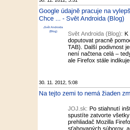
30. 11. 2012, 5:31
Google údajně pracuje na vylepš
Chce ... - Svět Androida (Blog)
Svět Androida
(Blog)
Svět Androida (Blog):
K
doputovat pracně pomoc
TAB). Další podivnost je
není načtena celá – tedy
ale Firefox stále indikuj
30. 11. 2012, 5:08
Na tejto zemi to nemá žiaden zm
JOJ.sk:
Po stiahnutí in
spustíte zatvorte všetk
prehliadač Mozilla Fire
sťahovaných súborov, ak