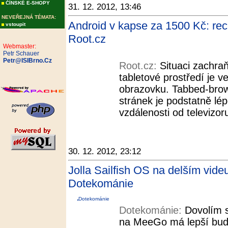
ČÍNSKÉ E-SHOPY
31. 12. 2012, 13:46
NEVEŘEJNÁ TÉMATA:
Android v kapse za 1500 Kč: re
vstoupit
Root.cz
Webmaster:
Petr Schauer
Petr@ISIBrno.Cz
Root.cz:
Situaci zachraň
tabletové prostředí je ve
obrazovku. Tabbed-brow
stránek je podstatně lépe
vzdálenosti od televizor
30. 12. 2012, 23:12
Jolla Sailfish OS na delším vid
Dotekománie
Dotekománie
Dotekománie:
Dovolím s
na MeeGo má lepší bud