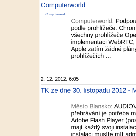
Computerworld
Computerworld
Computerworld:
Podpor
podle prohlížeče. Chrom
všechny prohlížeče Ope
implementaci WebRTC, z
Apple zatím žádné plá
prohlížečích ...
2. 12. 2012, 6:05
TK ze dne 30. listopadu 2012 - 
Město Blansko:
AUDIOVI
přehrávání je potřeba mí
Adobe Flash Player (pozo
mají každý svoji instalac
instalaci musíte mít adm