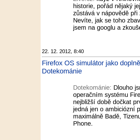
historie, pořád nějaký je
zůstává v nápovědě při 
Nevíte, jak se toho zbav
jsem na googlu a zkouše
22. 12. 2012, 8:40
Firefox OS simulátor jako doplněk
Dotekománie
Dotekománie:
Dlouho js
operačním systému Fire
nejbližší době dočkat p
jedná jen o ambiciózní p
maximálně Badě, Tize
Phone.