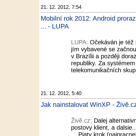
21. 12. 2012, 7:54
Mobilní rok 2012: Android prorazi
... - LUPA
LUPA:
Očekáván je též 
jím vybavené se začnou
v Brazílii a později dor
republiky. Za systémem 
telekomunikačních skup
21. 12. 2012, 5:40
Jak nainstalovat WinXP - Živě.c
Živě.cz:
Dalej alternativ
postovy klient, a dalsie.
... Piaty krok (najpracne