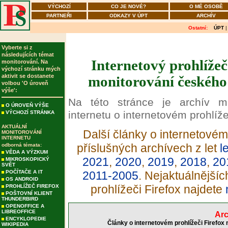
VÝCHOZÍ
CO JE NOVÉ?
O MÉ OSOBĚ
PARTNEŘI
ODKAZY V ÚPT
ARCHÍV
Ostatní:
ÚPT
Vyberte si z
následujících témat
Internetový prohlížeč
monitorování. Na
výchozí stránku mých
aktivit se dostanete
monitorování českého 
volbou 'O úroveň
výše':
Na této stránce je archív m
O ÚROVEŇ VÝŠE
internetu o internetovém prohlíže
VÝCHOZÍ STRÁNKA
AKTUÁLNÍ
Další články o internetovém 
MONITOROVÁNÍ
INTERNETU
příslušných archívech z let
l
odborná témata:
VĚDA A VÝZKUM
2021
,
2020
,
2019
,
2018
,
20
MIKROSKOPICKÝ
SVĚT
POČÍTAČE A IT
2011-2005
. Nejaktuálnější
OS ANDROID
prohlížeči Firefox najdete
PROHLÍŽEČ FIREFOX
POŠTOVNÍ KLIENT
THUNDERBIRD
OPENOFFICE A
LIBREOFFICE
Arc
ENCYKLOPEDIE
Články o internetovém prohlížeči Firefox
WIKIPEDIA