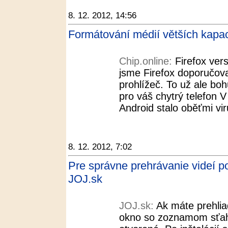
8. 12. 2012, 14:56
Formátování médií větších kapac
Chip.online:
Firefox ver
jsme Firefox doporučoval
prohlížeč. To už ale bo
pro váš chytrý telefon 
Android stalo oběťmi virů
8. 12. 2012, 7:02
Pre správne prehrávanie videí p
JOJ.sk
JOJ.sk:
Ak máte prehliad
okno so zoznamom sťah