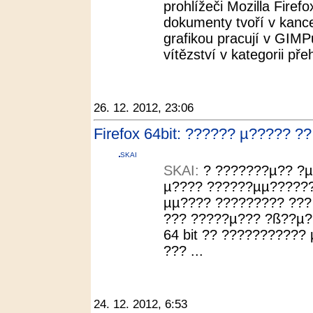
prohlížeči Mozilla Firef
dokumenty tvoří v kance
grafikou pracují v GIM
vítězství v kategorii pře
26. 12. 2012, 23:06
Firefox 64bit: ?????? µ????? 
SKAI
SKAI:
? ???????µ?? ?µ
µ???? ??????µµ??????
µµ???? ????????? ???
??? ?????µ??? ?ß??µ??
64 bit ?? ??????????? 
??? ...
24. 12. 2012, 6:53