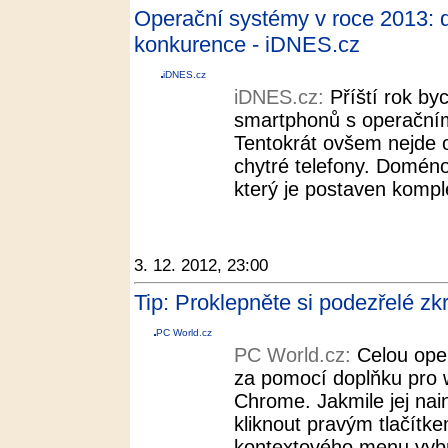
Operační systémy v roce 2013:
konkurence - iDNES.cz
iDNES.cz
iDNES.cz:
Příští rok by
smartphonů s operační
Tentokrát ovšem nejde o
chytré telefony. Domén
který je postaven kompl
3. 12. 2012, 23:00
Tip: Proklepněte si podezřelé z
PC World.cz
PC World.cz:
Celou oper
za pomocí doplňku pro 
Chrome. Jakmile jej nai
kliknout pravým tlačítk
kontextového menu vybra