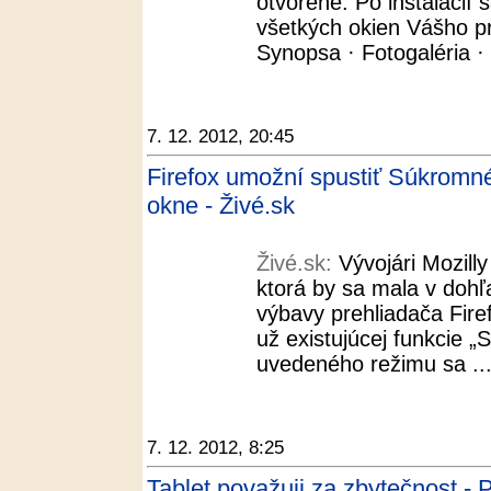
otvorené. Po inštalácií 
všetkých okien Vášho p
Synopsa · Fotogaléria · 
7. 12. 2012, 20:45
Firefox umožní spustiť Súkromn
okne - Živé.sk
Živé.sk:
Vývojári Mozilly
ktorá by sa mala v dohľ
výbavy prehliadača Fire
už existujúcej funkcie 
uvedeného režimu sa ..
7. 12. 2012, 8:25
Tablet považuji za zbytečnost -