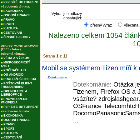
P2P SÍTĚ BITTORRENT
všeobecná témata:
EKONOMIKA
Vybrat jen odkazy
OSOBNÍ FINANCE
obsahující:
PRÁVO
SPORT
přesný výraz
všechna
KULTURA
CESTOVÁNÍ
Nalezeno celkem 1054 člán
ČÍNSKÉ E-SHOPY
10
ARCHÍV MONITOROVÁNÍ
(2005 - letos):
odborná témata:
Strana
1
z
11
VĚDA A VÝZKUM
MIKROSKOPICKÝ
SVĚT
Mobil se systémem Tizen míří k
POČÍTAČE A IT
OS ANDROID
Dotekománie
PROHLÍŽEČ FIREFOX
Dotekománie:
Otázka je,
POŠTOVNÍ KLIENT
THUNDERBIRD
Tizenem, Firefox OS a J
OPENOFFICE A
LIBREOFFICE
vsázíte? zdrojslashgear
ENCYKLOPEDIE
WIKIPEDIA
OSFrance TelecomhtcHua
P2P SÍTĚ BITTORRENT
všeobecná témata:
DocomoPanasonicSamsu
EKONOMIKA
...
OSOBNÍ FINANCE
PRÁVO
SPORT
KULTURA
CESTOVÁNÍ