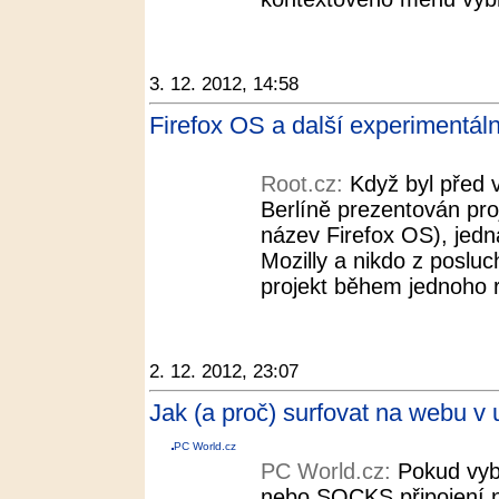
3. 12. 2012, 14:58
Firefox OS a další experimentáln
Root.cz:
Když byl před
Berlíně prezentován pro
název Firefox OS), jedna
Mozilly a nikdo z poslu
projekt během jednoho r
2. 12. 2012, 23:07
Jak (a proč) surfovat na webu v u
PC World.cz
PC World.cz:
Pokud vyb
nebo SOCKS připojení n