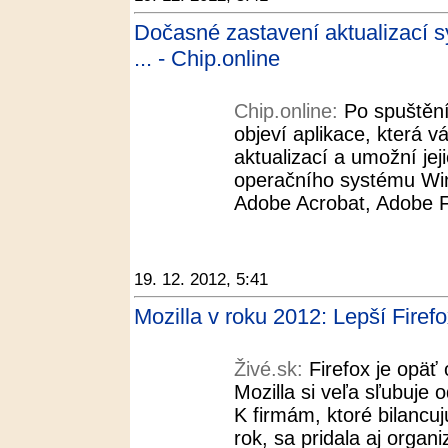
Dočasné zastavení aktualizací sy
... - Chip.online
Chip.online:
Po spuštěn
objeví aplikace, která 
aktualizací a umožní je
operačního systému Win
Adobe Acrobat, Adobe Fl
19. 12. 2012, 5:41
Mozilla v roku 2012: Lepší Firef
Živé.sk:
Firefox je opäť 
Mozilla si veľa sľubuje 
K firmám, ktoré bilancu
rok, sa pridala aj organ