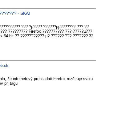
??????? - SKAI
?????????? ??? ?µ???? ??????µµ??????? ??? ??
??? ????????? Firefox ?????????? ??? ?????µ???
ox 64 bit ?? ??????????? µ? ?????? ??? ??????? 32
vé.sk
la, že internetový prehliadač Firefox rozširuje svoju
v pri tagu