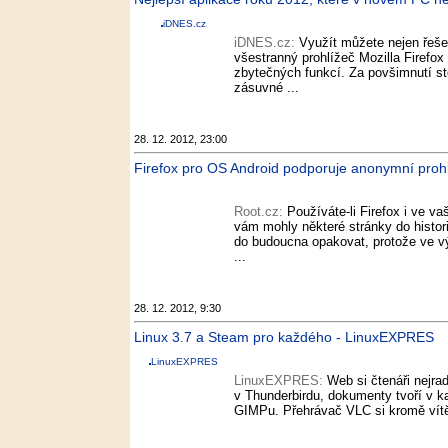
iDNES.cz
iDNES.cz:
Využít můžete nejen řešen
všestranný prohlížeč Mozilla Firefox
zbytečných funkcí. Za povšimnutí sto
zásuvné ...
28. 12. 2012, 23:00
Firefox pro OS Android podporuje anonymní prohl
Root.cz:
Používáte-li Firefox i ve 
vám mohly některé stránky do histori
do budoucna opakovat, protože ve vý
...
28. 12. 2012, 9:30
Linux 3.7 a Steam pro každého - LinuxEXPRES
LinuxEXPRES
LinuxEXPRES:
Web si čtenáři nejrad
v Thunderbirdu, dokumenty tvoří v ka
GIMPu. Přehrávač VLC si kromě vítězs