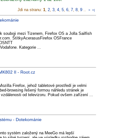
Jdi na stranu:
1
,
2
,
3
,
4
,
5
,
6
,
7
,
8
,
9
..
>
>|
tekománie
e k souboji mezi Tizenem, Firefox OS a Jolla Sailfish
ar.com. ŠtítkyAcerasusFirefox OSFrance
h OSNTT
afone. Kategorie ...
MK802 II - Root.cz
ozilla Firefox, jehož tabletové prostředí je velmi
bbed-browsing řešený formou náhledu stránek je
í vzdálenosti od televizoru. Pokud ovšem zařízení ...
systému - Dotekománie
 tento systém založený na MeeGo má lepší
 to silné tvrzení, ale ve výsledku rozhodne zájem