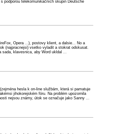
a s podporou telekomunikačních skupin Deutsche
ireFox, Opera ...), postovy klient, a dalsie... No a
krok (najpracnejsi) vsetko vyladit a stokrat odskusat.
sada, klavesnica, aby Word ukldal ...
(zejména hesla k on-line službám, která si pamatuje
jakémsi jihokorejském fóru. Na problém upozornila
osti nejsou známy, útok se označuje jako Sanny ...