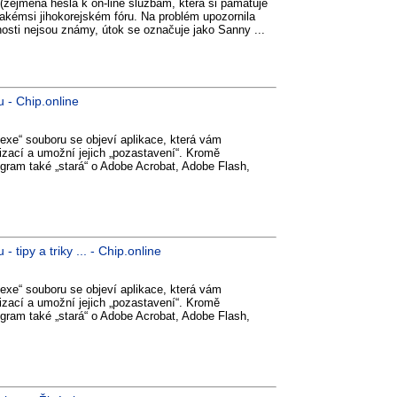
(zejména hesla k on-line službám, která si pamatuje
jakémsi jihokorejském fóru. Na problém upozornila
osti nejsou známy, útok se označuje jako Sanny ...
 - Chip.online
exe“ souboru se objeví aplikace, která vám
izací a umožní jejich „pozastavení“. Kromě
ram také „stará“ o Adobe Acrobat, Adobe Flash,
tipy a triky ... - Chip.online
exe“ souboru se objeví aplikace, která vám
izací a umožní jejich „pozastavení“. Kromě
ram také „stará“ o Adobe Acrobat, Adobe Flash,