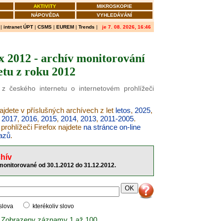
AKTIVITY
MIKROSKOPIE
NÁPOVĚDA
VYHLEDÁVÁNÍ
|
intranet ÚPT
|
CSMS
|
EUREM
|
Trends
|
je 7. 08. 2026, 16:46
x 2012 - archív monitorování
etu z roku 2012
 z českého internetu o internetovém prohlížeči
najdete v příslušných archívech z let
letos
,
2025
,
,
2017
,
2016
,
2015
,
2014
,
2013
,
2011-2005
.
prohlížeči Firefox najdete
na stránce on-line
azů
.
hív
 monitorované od 30.1.2012 do 31.12.2012.
 slova
kterékoliv slovo
 Zobrazeny záznamy 1 až 100.