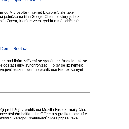
í od Microsoftu (Internet Explorer), ale také
 či jedničku na trhu Google Chrome, který je bez
jí i Opera, která je velmi rychlá a má oddělené
ížení - Root.cz
vašem mobilním zařízení se systémem Android, tak se
e dostat i díky synchronizaci. To by se již nemělo
vojové verzi mobilního prohlížeče Firefox se nyní
ěji prohlížejí v prohlížeči Mozilla Firefox, maily čtou
ncelářském balíku LibreOffice a s grafikou pracují v
tví v kategorii přehrávačů videa připsal také ...