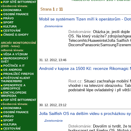
P2P SÍTĚ BITTORRENT
všeobecná témata:
Strana
1
z
11
EKONOMIKA
OSOBNÍ FINANCE
PRÁVO
Mobil se systémem Tizen míří k operátorům - Do
SPORT
Dotekománie
KULTURA
CESTOVÁNÍ
Dotekománie:
Otázka je, jestli dojd
ČÍNSKÉ E-SHOPY
OS. Na který vsázíte? zdrojslashge
TelecomhtcHuaweiintelJolla Sailfis
ARCHÍV MONITOROVÁNÍ
DocomoPanasonicSamsungTizenemVod
(2005 - letos):
odborná témata:
VĚDA A VÝZKUM
MIKROSKOPICKÝ
31. 12. 2012, 13:46
SVĚT
POČÍTAČE A IT
Android v kapse za 1500 Kč: recenze Rikomagic 
OS ANDROID
PROHLÍŽEČ FIREFOX
POŠTOVNÍ KLIENT
Root.cz:
Situaci zachraňuje mobilní M
THUNDERBIRD
vhodné i na televizní obrazovku. Ta
OPENOFFICE A
LIBREOFFICE
podstatně lépe ovladatelný i při větš
ENCYKLOPEDIE
WIKIPEDIA
P2P SÍTĚ BITTORRENT
všeobecná témata:
30. 12. 2012, 23:12
EKONOMIKA
OSOBNÍ FINANCE
Jolla Sailfish OS na delším videu s procházkou 
PRÁVO
SPORT
Dotekománie
KULTURA
Dotekománie:
Dovolím si tvrdit, že
CESTOVÁNÍ
budoucnost než Firefox OS. Možná je