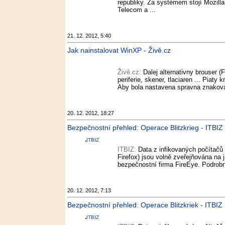
republiky. Za systémem stojí Mozill
Telecom a ...
21. 12. 2012, 5:40
Jak nainstalovat WinXP - Živě.cz
Živě.cz:
Dalej alternativny brouser (F
periferie, skener, tlaciaren ... Piaty 
Aby bola nastavena spravna znakova 
20. 12. 2012, 18:27
Bezpečnostní přehled: Operace Blitzkrieg - ITBIZ
ITBIZ
ITBIZ:
Data z infikovaných počítačů 
Firefox) jsou volně zveřejňována na 
bezpečnostní firma FireEye. Podrobn
20. 12. 2012, 7:13
Bezpečnostní přehled: Operace Blitzkriek - ITBIZ
ITBIZ