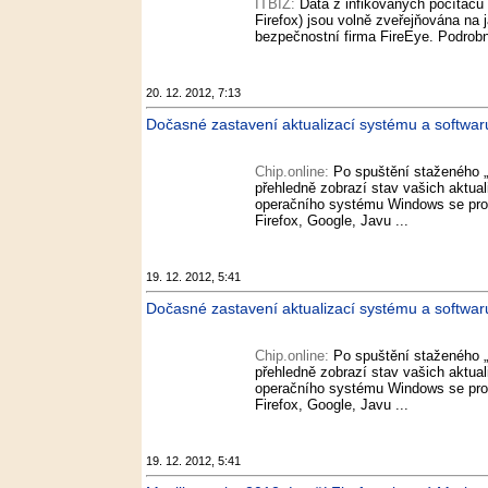
ITBIZ:
Data z infikovaných počítačů 
Firefox) jsou volně zveřejňována na 
bezpečnostní firma FireEye. Podrobn
20. 12. 2012, 7:13
Dočasné zastavení aktualizací systému a softwaru
Chip.online:
Po spuštění staženého „
přehledně zobrazí stav vašich aktual
operačního systému Windows se prog
Firefox, Google, Javu ...
19. 12. 2012, 5:41
Dočasné zastavení aktualizací systému a softwaru - 
Chip.online:
Po spuštění staženého „
přehledně zobrazí stav vašich aktual
operačního systému Windows se prog
Firefox, Google, Javu ...
19. 12. 2012, 5:41