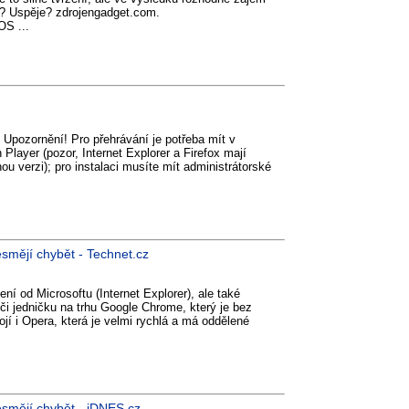
y? Uspěje? zdrojengadget.com.
OS ...
pozornění! Pro přehrávání je potřeba mít v
Player (pozor, Internet Explorer a Firefox mají
nou verzi); pro instalaci musíte mít administrátorské
smějí chybět - Technet.cz
ní od Microsoftu (Internet Explorer), ale také
 či jedničku na trhu Google Chrome, který je bez
jí i Opera, která je velmi rychlá a má oddělené
esmějí chybět - iDNES.cz