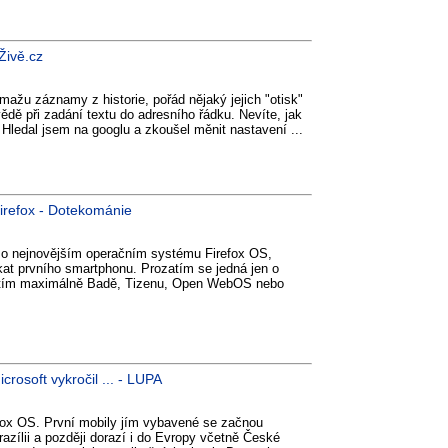
 Živě.cz
ažu záznamy z historie, pořád nějaký jejich "otisk"
ědě při zadání textu do adresního řádku. Nevíte, jak
 Hledal jsem na googlu a zkoušel měnit nastavení ...
Firefox - Dotekománie
 o nejnovějším operačním systému Firefox OS,
kat prvního smartphonu. Prozatím se jedná jen o
 zatím maximálně Badě, Tizenu, Open WebOS nebo
crosoft vykročil ... - LUPA
fox OS. První mobily jím vybavené se začnou
azílii a později dorazí i do Evropy včetně České