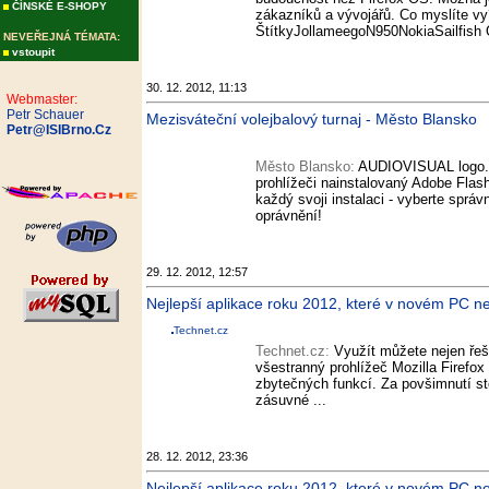
ČÍNSKÉ E-SHOPY
zákazníků a vývojářů. Co myslíte v
ŠtítkyJollameegoN950NokiaSailfish 
NEVEŘEJNÁ TÉMATA:
vstoupit
30. 12. 2012, 11:13
Webmaster:
Petr Schauer
Mezisváteční volejbalový turnaj - Město Blansko
Petr@ISIBrno.Cz
Město Blansko:
AUDIOVISUAL logo. U
prohlížeči nainstalovaný Adobe Flash 
každý svoji instalaci - vyberte správ
oprávnění!
29. 12. 2012, 12:57
Nejlepší aplikace roku 2012, které v novém PC ne
Technet.cz
Technet.cz:
Využít můžete nejen řeše
všestranný prohlížeč Mozilla Firefox
zbytečných funkcí. Za povšimnutí sto
zásuvné ...
28. 12. 2012, 23:36
Nejlepší aplikace roku 2012, které v novém PC n