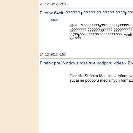
26. 12. 2012, 23:06
Firefox 64bit: ?????? µ????? ?? ????? ????µ??
SKAI
SKAI:
? ???????µ?? ?µ???µ?????, 
µ??????? ??????µµ???? ????????? 
?ß??µ??? ??? ?? ??????? ??? Firef
bit ??? ...
24. 12. 2012, 6:53
Firefox pre Windows rozširuje podporu videa - Ži
Živé.sk:
Stránka Mozilla.cz informova
súčasnú podporu mediálnych formáto