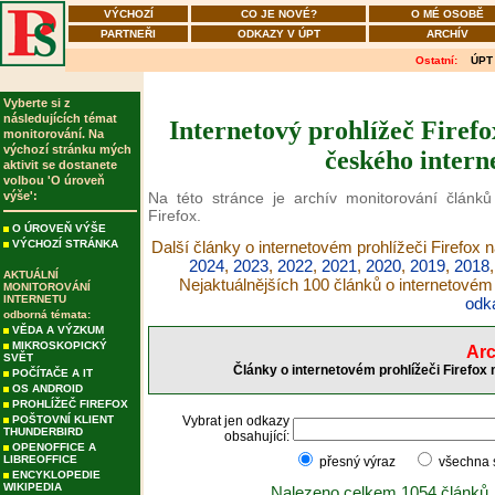
VÝCHOZÍ
CO JE NOVÉ?
O MÉ OSOBĚ
PARTNEŘI
ODKAZY V ÚPT
ARCHÍV
Ostatní:
ÚPT
Vyberte si z
následujících témat
Internetový prohlížeč Firefo
monitorování. Na
výchozí stránku mých
českého intern
aktivit se dostanete
volbou 'O úroveň
výše':
Na této stránce je archív monitorování článků
Firefox.
O ÚROVEŇ VÝŠE
VÝCHOZÍ STRÁNKA
Další články o internetovém prohlížeči Firefox 
2024
,
2023
,
2022
,
2021
,
2020
,
2019
,
2018
AKTUÁLNÍ
Nejaktuálnějších 100 článků o internetovém 
MONITOROVÁNÍ
INTERNETU
odk
odborná témata:
VĚDA A VÝZKUM
MIKROSKOPICKÝ
Arc
SVĚT
Články o internetovém prohlížeči Firefox
POČÍTAČE A IT
OS ANDROID
PROHLÍŽEČ FIREFOX
POŠTOVNÍ KLIENT
Vybrat jen odkazy
THUNDERBIRD
obsahující:
OPENOFFICE A
LIBREOFFICE
přesný výraz
všechna
ENCYKLOPEDIE
WIKIPEDIA
Nalezeno celkem 1054 článků.