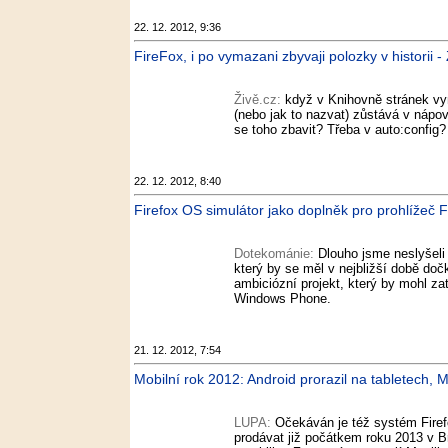
22. 12. 2012, 9:36
FireFox, i po vymazani zbyvaji polozky v historii -
Živě.cz:
když v Knihovně stránek vym
(nebo jak to nazvat) zůstává v nápov
se toho zbavit? Třeba v auto:config?
22. 12. 2012, 8:40
Firefox OS simulátor jako doplněk pro prohlížeč 
Dotekománie:
Dlouho jsme neslyšeli
který by se měl v nejbližší době doč
ambiciózní projekt, který by mohl
Windows Phone.
21. 12. 2012, 7:54
Mobilní rok 2012: Android prorazil na tabletech, Mi
LUPA:
Očekáván je též systém Fire
prodávat již počátkem roku 2013 v Br